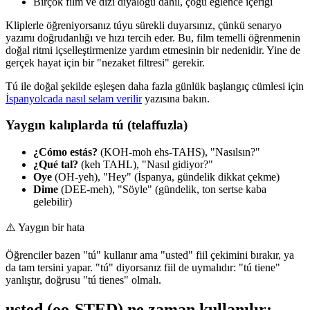
Birçok film ve dizi diyaloğu dahil, çoğu eğlence içeriği
Kliplerle öğreniyorsanız túyu sürekli duyarsınız, çünkü senaryo
yazımı doğrudanlığı ve hızı tercih eder. Bu, film temelli öğrenmenin
doğal ritmi içselleştirmenize yardım etmesinin bir nedenidir. Yine de
gerçek hayat için bir "nezaket filtresi" gerekir.
Tú ile doğal şekilde eşleşen daha fazla günlük başlangıç cümlesi için
İspanyolcada nasıl selam verilir
yazısına bakın.
Yaygın kalıplarda tú (telaffuzla)
¿Cómo estás?
(KOH-moh ehs-TAHS), "Nasılsın?"
¿Qué tal?
(keh TAHL), "Nasıl gidiyor?"
Oye
(OH-yeh), "Hey" (İspanya, gündelik dikkat çekme)
Dime
(DEE-meh), "Söyle" (gündelik, ton sertse kaba
gelebilir)
⚠️
Yaygın bir hata
Öğrenciler bazen "tú" kullanır ama "usted" fiil çekimini bırakır, ya
da tam tersini yapar. "tú" diyorsanız fiil de uymalıdır: "tú tiene"
yanlıştır, doğrusu "tú tienes" olmalı.
usted (oo-STED) ne zaman kullanılır: