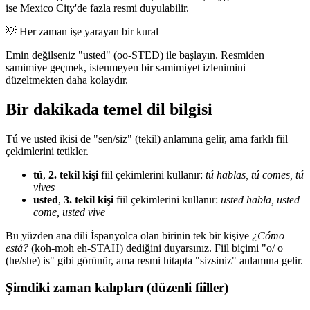
ise Mexico City'de fazla resmi duyulabilir.
💡
Her zaman işe yarayan bir kural
Emin değilseniz "usted" (oo-STED) ile başlayın. Resmiden
samimiye geçmek, istenmeyen bir samimiyet izlenimini
düzeltmekten daha kolaydır.
Bir dakikada temel dil bilgisi
Tú ve usted ikisi de "sen/siz" (tekil) anlamına gelir, ama farklı fiil
çekimlerini tetikler.
tú
,
2. tekil kişi
fiil çekimlerini kullanır:
tú hablas, tú comes, tú
vives
usted
,
3. tekil kişi
fiil çekimlerini kullanır:
usted habla, usted
come, usted vive
Bu yüzden ana dili İspanyolca olan birinin tek bir kişiye
¿Cómo
está?
(koh-moh eh-STAH) dediğini duyarsınız. Fiil biçimi "o/ o
(he/she) is" gibi görünür, ama resmi hitapta "sizsiniz" anlamına gelir.
Şimdiki zaman kalıpları (düzenli fiiller)