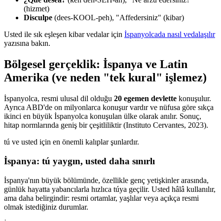
(hizmet)
Disculpe
(dees-KOOL-peh), "Affedersiniz" (kibar)
Usted ile sık eşleşen kibar vedalar için
İspanyolcada nasıl vedalaşılır
yazısına bakın.
Bölgesel gerçeklik: İspanya ve Latin
Amerika (ve neden "tek kural" işlemez)
İspanyolca, resmi ulusal dil olduğu
20 egemen devlette
konuşulur.
Ayrıca ABD'de on milyonlarca konuşur vardır ve nüfusa göre sıkça
ikinci en büyük İspanyolca konuşulan ülke olarak anılır. Sonuç,
hitap normlarında geniş bir çeşitliliktir (Instituto Cervantes, 2023).
tú ve usted için en önemli kalıplar şunlardır.
İspanya: tú yaygın, usted daha sınırlı
İspanya'nın büyük bölümünde, özellikle genç yetişkinler arasında,
günlük hayatta yabancılarla hızlıca túya geçilir. Usted hâlâ kullanılır,
ama daha belirgindir: resmi ortamlar, yaşlılar veya açıkça resmi
olmak istediğiniz durumlar.