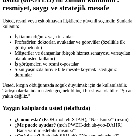
resmiyet, saygı ve stratejik mesafe
Usted, resmi veya eşit olmayan ilişkilerde güvenli seçimdir. Şunlarla
kullanın:
İyi tanımadığınız yaşlı insanlar
Profesörler, doktorlar, avukatlar ve görevliler (özellikle ilk
görüşmelerde)
Müşteriler ve danışanlar (birçok hizmet senaryosu varsayılan
olarak usted kullanır)
İş görüşmeleri ve resmi e-postalar
Sizin yaşınızda biriyle bile mesafe koymak istediğiniz
durumlar
Usted, kızgın olduğunuzda soğuk duyulmak için de kullanılabilir.
Tartışmalarda túdan ustede geçmek bilinçli bir sinyal olabilir: "Şu an
yakın değiliz."
Yaygın kalıplarda usted (telaffuzla)
¿Cómo está?
(KOH-moh eh-STAH), "Nasılsınız?" (resmi)
¿Me puede ayudar?
(meh PWEH-deh ah-yoo-DAHR),
"Bana yardım edebilir misiniz?"
¿Qué desea?
(keh deh-SEH-ah), "Ne arzu edersiniz?"