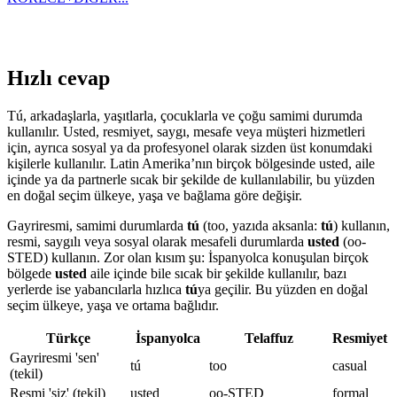
Hızlı cevap
Tú, arkadaşlarla, yaşıtlarla, çocuklarla ve çoğu samimi durumda
kullanılır. Usted, resmiyet, saygı, mesafe veya müşteri hizmetleri
için, ayrıca sosyal ya da profesyonel olarak sizden üst konumdaki
kişilerle kullanılır. Latin Amerika’nın birçok bölgesinde usted, aile
içinde ya da partnerle sıcak bir şekilde de kullanılabilir, bu yüzden
en doğal seçim ülkeye, yaşa ve bağlama göre değişir.
Gayriresmi, samimi durumlarda
tú
(too, yazıda aksanla:
tú
) kullanın,
resmi, saygılı veya sosyal olarak mesafeli durumlarda
usted
(oo-
STED) kullanın. Zor olan kısım şu: İspanyolca konuşulan birçok
bölgede
usted
aile içinde bile sıcak bir şekilde kullanılır, bazı
yerlerde ise yabancılarla hızlıca
tú
ya geçilir. Bu yüzden en doğal
seçim ülkeye, yaşa ve ortama bağlıdır.
Türkçe
İspanyolca
Telaffuz
Resmiyet
Gayriresmi 'sen'
tú
too
casual
(tekil)
Resmi 'siz' (tekil)
usted
oo-STED
formal