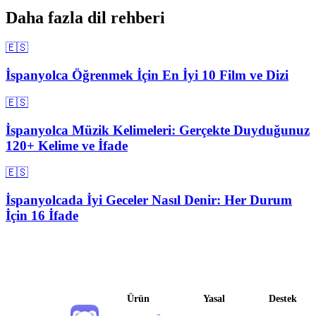
Daha fazla dil rehberi
🇪🇸
İspanyolca Öğrenmek İçin En İyi 10 Film ve Dizi
🇪🇸
İspanyolca Müzik Kelimeleri: Gerçekte Duyduğunuz
120+ Kelime ve İfade
🇪🇸
İspanyolcada İyi Geceler Nasıl Denir: Her Durum
İçin 16 İfade
Ürün
Yasal
Destek