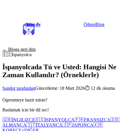
Wordy
Öğren
Blog
← Bloga geri dön
🇪🇸
İspanyolca
İspanyolcada Tú ve Usted: Hangisi Ne
Zaman Kullanılır? (Örneklerle)
Sandor tarafından
Güncelleme: 18 Mart 2026
⏱
12 dk okuma
Ogrenmeye hazir misin?
Baslamak icin bir dil sec!
🇬🇧
İNGILIZCE
🇪🇸
İSPANYOLCA
🇫🇷
FRANSIZCA
🇩🇪
ALMANCA
🇮🇹
İTALYANCA
🇯🇵
JAPONCA
🇰🇷
KORECE
+
DIĞER...