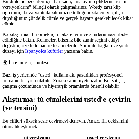
Bu dinleme becerileri için harikadır, ama aynı repliklerin "resmi
versiyonlarını" bilinçli olarak çalışmalısınız. Wordy tarzı klip
öğrenimi, iki varyantı da zihninizde tuttuğunuzda en iyi çalışır:
duyduğunuz gündelik cümle ve gerçek hayatta gerekebilecek kibar
cümle.
Karşılaştırmalı bir örnek için hakaretlerin ve sınırların nasıl ifade
edildiğine bakın. Kelimeleri bilseniz bile zamir seçimi etkiyi
değiştirir, özellikle hararetli sahnelerde. Sorumlu bağlam ve şiddet
düzeyi için
İspanyolca küfürler
yazısına bakın.
🌍
İnce bir güç hamlesi
Bazı iş yerlerinde "usted" kullanmak, pazarlıkları profesyonel
tutmanın bir yolu olabilir. Zoraki samimiyeti azaltır. Bu, satışta,
çatışma çözümünde ve hiyerarşik ortamlarda önemli olabilir.
Alıştırma: tú cümlelerini usted'e çevirin
(ve tersini)
Bu çiftleri yüksek sesle çevirmeyi deneyin. Amaç, fiil değişimini
otomatikleştirmek.
tú versiyonu
usted versiyonu