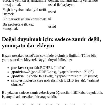
Slack'te yeni bir iş arkadaşına
değişir, muhafazakar iş yerlerinde
mesaj atmak
usted ile başlayın
Yaşlı bir yabancıdan yol tarifi
usted
istemek
Sınıf arkadaşınızla konuşmak
tú
Bir profesörle ilk kez
usted
konuşmak
Doğal duyulmak için: sadece zamir değil,
yumuşatıcılar ekleyin
Bazen nezaket, usted'den çok ifade biçimiyle ilgilidir. Tú ile bile
yumuşatıcılar ekleyerek saygılı duyulabilirsiniz:
por favor
(por fah-BOHR), "lütfen"
¿podrías...?
(poh-DREE-ahs), "yapabilir misin...?" (tú)
¿podría...?
(poh-DREE-ah), "yapabilir misiniz...?" (usted)
si no es molestia
(see noh ehs moh-LEHS-tee-ah), "zahmet
olmazsa"
Bu yüzden sadece zamir ezberleyen öğrenciler hâlâ kaba duyulabilir.
İspanyolcada nezaket, bir araç setidir.