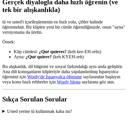
Gerçek diyalogla daha hızlı öğrenin (ve
tek bir alışkanlıkla)
tú ve usted'i içselleştirmenin en hızlı yolu, çiftler halinde
öğrenmektir. Bir klipten yeni bir cümle öğrendiğinizde, onun "ayna"
versiyonunu da üretin.
Örnek:
Klip cümlesi:
¿Qué quieres?
(keh kee-EH-rehs)
Ayna:
¿Qué quiere?
(keh KYEH-reh)
Bu alışkanlık, dil bilgisini ve sosyal farkındalığı aynı anda geliştirir.
Ana dili konuşanların klipleriyle daha yapılandırılmış İspanyolca
öğrenimi için
Wordy'de İspanyolca öğrenme
sayfasından başlayın
veya konu bazlı rehberler için
Wordy blogu
sayfasına göz atın.
Sıkça Sorulan Sorular
Usted yerine tú kullanmak kaba mı?