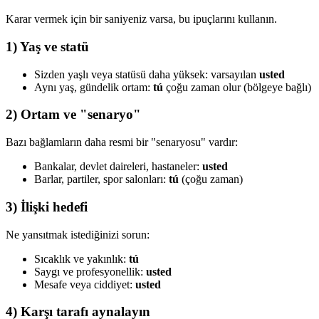
Karar vermek için bir saniyeniz varsa, bu ipuçlarını kullanın.
1) Yaş ve statü
Sizden yaşlı veya statüsü daha yüksek: varsayılan
usted
Aynı yaş, gündelik ortam:
tú
çoğu zaman olur (bölgeye bağlı)
2) Ortam ve "senaryo"
Bazı bağlamların daha resmi bir "senaryosu" vardır:
Bankalar, devlet daireleri, hastaneler:
usted
Barlar, partiler, spor salonları:
tú
(çoğu zaman)
3) İlişki hedefi
Ne yansıtmak istediğinizi sorun:
Sıcaklık ve yakınlık:
tú
Saygı ve profesyonellik:
usted
Mesafe veya ciddiyet:
usted
4) Karşı tarafı aynalayın