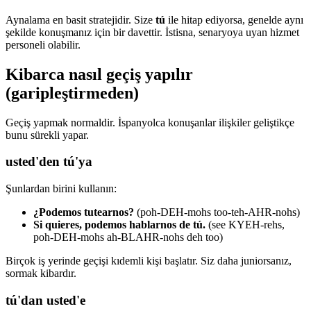
Aynalama en basit stratejidir. Size
tú
ile hitap ediyorsa, genelde aynı
şekilde konuşmanız için bir davettir. İstisna, senaryoya uyan hizmet
personeli olabilir.
Kibarca nasıl geçiş yapılır
(garipleştirmeden)
Geçiş yapmak normaldir. İspanyolca konuşanlar ilişkiler geliştikçe
bunu sürekli yapar.
usted'den tú'ya
Şunlardan birini kullanın:
¿Podemos tutearnos?
(poh-DEH-mohs too-teh-AHR-nohs)
Si quieres, podemos hablarnos de tú.
(see KYEH-rehs,
poh-DEH-mohs ah-BLAHR-nohs deh too)
Birçok iş yerinde geçişi kıdemli kişi başlatır. Siz daha juniorsanız,
sormak kibardır.
tú'dan usted'e