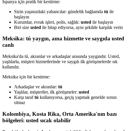
İspanya için pratik bir kestirme:
Sizin yaşınızdaki yabancılar: gündelik bağlamda
tú
ile
başlayın
Kurumlar, evrak işleri, polis, sağlık:
usted
ile başlayın
Biri size
usted
ile hitap ediyorsa, aynı şekilde karşılık verin
Meksika: tú yaygın, ama hizmette ve saygıda usted
canlı
Meksika'da tú, akranlar ve arkadaşlar arasında yaygındır. Usted,
yaşlılarla, müşteri hizmetlerinde ve saygılı ilk görüşmelerde sık
kullanılır.
Meksika için bir kestirme:
Arkadaşlar ve akranlar:
tú
Yaşlılar, müşteriler, ilk görüşmeler:
usted
Karşı taraf
tú
kullanıyorsa, geçiş yapmak genelde sorun
olmaz
Kolombiya, Kosta Rika, Orta Amerika'nın bazı
bölgeleri: usted sıcak olabilir