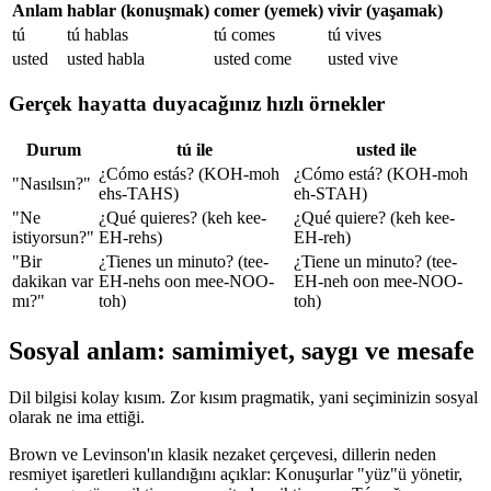
Anlam
hablar (konuşmak)
comer (yemek)
vivir (yaşamak)
tú
tú hablas
tú comes
tú vives
usted
usted habla
usted come
usted vive
Gerçek hayatta duyacağınız hızlı örnekler
Durum
tú ile
usted ile
¿Cómo estás? (KOH-moh
¿Cómo está? (KOH-moh
"Nasılsın?"
ehs-TAHS)
eh-STAH)
"Ne
¿Qué quieres? (keh kee-
¿Qué quiere? (keh kee-
istiyorsun?"
EH-rehs)
EH-reh)
"Bir
¿Tienes un minuto? (tee-
¿Tiene un minuto? (tee-
dakikan var
EH-nehs oon mee-NOO-
EH-neh oon mee-NOO-
mı?"
toh)
toh)
Sosyal anlam: samimiyet, saygı ve mesafe
Dil bilgisi kolay kısım. Zor kısım pragmatik, yani seçiminizin sosyal
olarak ne ima ettiği.
Brown ve Levinson'ın klasik nezaket çerçevesi, dillerin neden
resmiyet işaretleri kullandığını açıklar: Konuşurlar "yüz"ü yönetir,