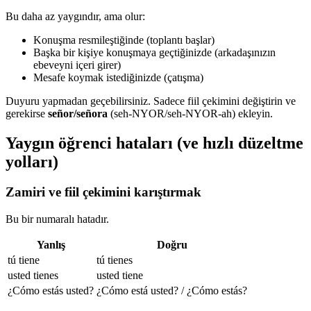
Bu daha az yaygındır, ama olur:
Konuşma resmileştiğinde (toplantı başlar)
Başka bir kişiye konuşmaya geçtiğinizde (arkadaşınızın
ebeveyni içeri girer)
Mesafe koymak istediğinizde (çatışma)
Duyuru yapmadan geçebilirsiniz. Sadece fiil çekimini değiştirin ve
gerekirse
señor/señora
(seh-NYOR/seh-NYOR-ah) ekleyin.
Yaygın öğrenci hataları (ve hızlı düzeltme
yolları)
Zamiri ve fiil çekimini karıştırmak
Bu bir numaralı hatadır.
Yanlış
Doğru
tú tiene
tú tienes
usted tienes
usted tiene
¿Cómo estás usted?
¿Cómo está usted? / ¿Cómo estás?