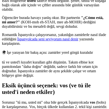
Bazı bölgelerde
usted
sadece resmi değildir. Şehre, sınıfa ve kuşağa
bağlı olarak aile içinde ve çiftler arasında bile günlük varsayılan
olabilir.
Öğrenciler burada havayı yanlış okur. Bir partnerin
"¿Cómo está,
mi amor?"
(KOH-moh eh-STAH, mee ah-MOHR) dediğini
duyabilirsiniz ve bu mesafeli değil, sevgi doludur.
Romantik İspanyolca çalışıyorsanız, yakınlığın zamirlerle nasıl ifade
edildiğini
İspanyolcada seni seviyorum nasıl denir
yazısında
karşılaştırın.
🌍
İşe yarayan bir bakış açısı: zamirler yerel görgü kuralıdır
tú ve usted'i kıyafet kuralları gibi düşünün. Takım elbise kot
pantolondan "daha doğru" değildir, sadece farklı bir ortam için
doğrudur. İspanyolca zamirler de aynı şekilde çalışır ve ortam
bölgeye göre değişir.
Eksik üçüncü seçenek: vos (ve tú ile
usted'i neden etkiler)
Sorunuz "tú mu, usted mi" olsa bile gerçek İspanyolcada
vos
(bohs)
ile karşılaşırsınız. Vos, birçok ülkede kullanılan 2. tekil kişi zamiridir.