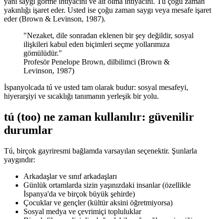
yani saygı görme ihtiyacını ve ait olma ihtiyacını. Tú çoğu zaman
yakınlığı işaret eder. Usted ise çoğu zaman saygı veya mesafe işaret
eder (Brown & Levinson, 1987).
"Nezaket, dile sonradan eklenen bir şey değildir, sosyal
ilişkileri kabul eden biçimleri seçme yollarımıza
gömülüdür."
Profesör Penelope Brown, dilbilimci (Brown &
Levinson, 1987)
İspanyolcada tú ve usted tam olarak budur: sosyal mesafeyi,
hiyerarşiyi ve sıcaklığı tanımanın yerleşik bir yolu.
tú (too) ne zaman kullanılır: güvenilir
durumlar
Tú, birçok gayriresmi bağlamda varsayılan seçenektir. Şunlarla
yaygındır:
Arkadaşlar ve sınıf arkadaşları
Günlük ortamlarda sizin yaşınızdaki insanlar (özellikle
İspanya'da ve birçok büyük şehirde)
Çocuklar ve gençler (kültür aksini öğretmiyorsa)
Sosyal medya ve çevrimiçi topluluklar