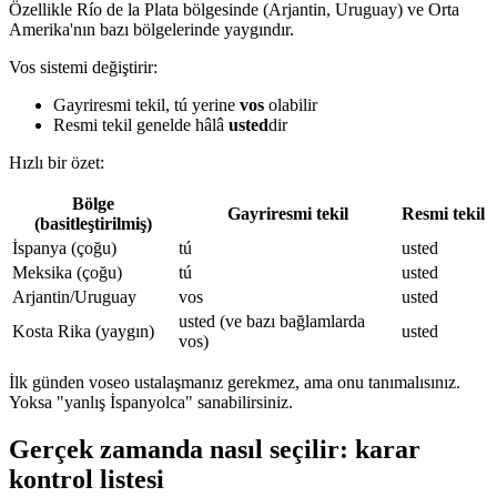
Özellikle Río de la Plata bölgesinde (Arjantin, Uruguay) ve Orta
Amerika'nın bazı bölgelerinde yaygındır.
Vos sistemi değiştirir:
Gayriresmi tekil, tú yerine
vos
olabilir
Resmi tekil genelde hâlâ
usted
dir
Hızlı bir özet:
Bölge
Gayriresmi tekil
Resmi tekil
(basitleştirilmiş)
İspanya (çoğu)
tú
usted
Meksika (çoğu)
tú
usted
Arjantin/Uruguay
vos
usted
usted (ve bazı bağlamlarda
Kosta Rika (yaygın)
usted
vos)
İlk günden voseo ustalaşmanız gerekmez, ama onu tanımalısınız.
Yoksa "yanlış İspanyolca" sanabilirsiniz.
Gerçek zamanda nasıl seçilir: karar
kontrol listesi