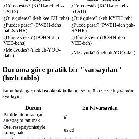
¿Cómo estás? (KOH-moh ehs-
¿Cómo está? (KOH-moh eh-
TAHS)
STAH)
¿Qué quieres? (keh kee-EH-rehs)
¿Qué quiere? (keh KYEH-reh)
¿Puedes pasar? (PWEH-dehs
¿Puede pasar? (PWEH-deh pah-
pah-SAHR)
SAHR)
¿Dónde vives? (DOHN-deh
¿Dónde vive? (DOHN-deh
VEE-behs)
VEE-beh)
¿Me ayudas? (meh ah-YOO-
¿Me ayuda? (meh ah-YOO-dah)
dahs)
Duruma göre pratik bir "varsayılan"
(hızlı tablo)
Bunu başlangıç noktası olarak kullanın, sonra ülkeye ve kişiye göre
ayarlayın.
Durum
En iyi varsayılan
Partide bir arkadaşın
tú
arkadaşını tanımak
Otel resepsiyonistiyle
usted
konuşmak