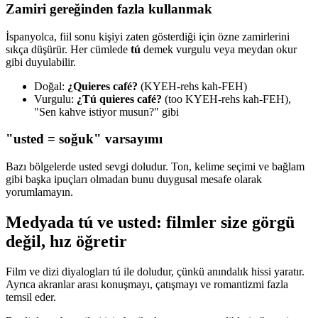
Zamiri gereğinden fazla kullanmak
İspanyolca, fiil sonu kişiyi zaten gösterdiği için özne zamirlerini
sıkça düşürür. Her cümlede
tú
demek vurgulu veya meydan okur
gibi duyulabilir.
Doğal:
¿Quieres café?
(KYEH-rehs kah-FEH)
Vurgulu:
¿Tú quieres café?
(too KYEH-rehs kah-FEH),
"Sen kahve istiyor musun?" gibi
"usted = soğuk" varsayımı
Bazı bölgelerde usted sevgi doludur. Ton, kelime seçimi ve bağlam
gibi başka ipuçları olmadan bunu duygusal mesafe olarak
yorumlamayın.
Medyada tú ve usted: filmler size görgü
değil, hız öğretir
Film ve dizi diyalogları tú ile doludur, çünkü anındalık hissi yaratır.
Ayrıca akranlar arası konuşmayı, çatışmayı ve romantizmi fazla
temsil eder.