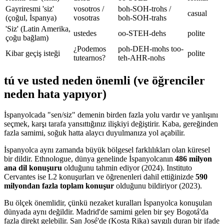
Gayriresmi 'siz'
vosotros /
boh-SOH-trohs /
casual
(çoğul, İspanya)
vosotras
boh-SOH-trahs
'Siz' (Latin Amerika,
ustedes
oo-STEH-dehs
polite
çoğu bağlam)
¿Podemos
poh-DEH-mohs too-
Kibar geçiş isteği
polite
tutearnos?
teh-AHR-nohs
tú ve usted neden önemli (ve öğrenciler
neden hata yapıyor)
İspanyolcada "sen/siz" demenin birden fazla yolu vardır ve yanlışını
seçmek, karşı tarafa yansıttığınız ilişkiyi değiştirir. Kaba, gereğinden
fazla samimi, soğuk hatta alaycı duyulmanıza yol açabilir.
İspanyolca aynı zamanda büyük bölgesel farklılıkları olan küresel
bir dildir. Ethnologue, dünya genelinde İspanyolcanın
486 milyon
ana dil konuşuru
olduğunu tahmin ediyor (2024). Instituto
Cervantes ise L2 konuşurları ve öğrenenleri dahil ettiğinizde
590
milyondan fazla toplam konuşur
olduğunu bildiriyor (2023).
Bu ölçek önemlidir, çünkü nezaket kuralları İspanyolca konuşulan
dünyada aynı değildir. Madrid'de samimi gelen bir şey Bogotá'da
fazla direkt gelebilir. San José'de (Kosta Rika) saygılı duran bir ifade