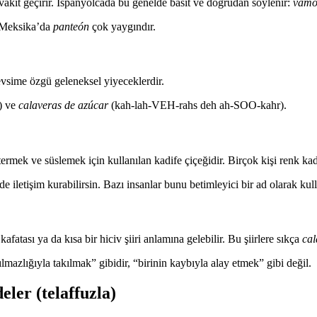
e vakit geçirir. İspanyolcada bu genelde basit ve doğrudan söylenir:
vamo
 Meksika’da
panteón
çok yaygındır.
evsime özgü geleneksel yiyeceklerdir.
) ve
calaveras de azúcar
(kah-lah-VEH-rahs deh ah-SOO-kahr).
rmek ve süslemek için kullanılan kadife çiçeğidir. Birçok kişi renk ka
letişim kurabilirsin. Bazı insanlar bunu betimleyici bir ad olarak kull
fatası ya da kısa bir hiciv şiiri anlamına gelebilir. Bu şiirlere sıkça
cal
mazlığıyla takılmak” gibidir, “birinin kaybıyla alay etmek” gibi değil.
eler (telaffuzla)