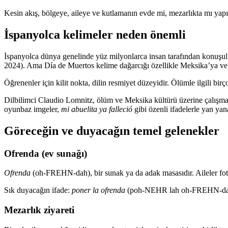
Kesin akış, bölgeye, aileye ve kutlamanın evde mi, mezarlıkta mı yapıl
İspanyolca kelimeler neden önemli
İspanyolca dünya genelinde yüz milyonlarca insan tarafından konuşul
2024). Ama Día de Muertos kelime dağarcığı özellikle Meksika’ya ve y
Öğrenenler için kilit nokta, dilin resmiyet düzeyidir. Ölümle ilgili birç
Dilbilimci Claudio Lomnitz, ölüm ve Meksika kültürü üzerine çalışmala
oyunbaz imgeler,
mi abuelita ya falleció
gibi özenli ifadelerle yan yan
Göreceğin ve duyacağın temel gelenekler
Ofrenda (ev sunağı)
Ofrenda
(oh-FREHN-dah), bir sunak ya da adak masasıdır. Aileler fotoğr
Sık duyacağın ifade:
poner la ofrenda
(poh-NEHR lah oh-FREHN-dah)
Mezarlık ziyareti