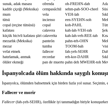
sunak, adak masası
ofrenda
oh-FREHN-dah
Ada
kadife çiçeği (Meksika)
cempasúchil
sehm-pah-SOO-cheel
Süs
mum
vela
VEH-lah
Sık
tütsü
incienso
een-SYEHN-soh
Mek
copal (reçine tütsüsü)
copal
koh-PAHL
Tüt
kafatası
calavera
kah-lah-VEH-rah
Şeke
küçük hicivli kafatası şiiri
calaverita
kah-lah-veh-REE-tah
Kısa
mezarlık (Meksika)
panteón
pahn-teh-OHN
Mek
mezar
tumba
TOOM-bah
'vis
vefat etmek
fallecer
fah-yeh-SEHR
Daha
hatırlamak, anmak
recordar
reh-kor-DAHR
Sıkl
ölüler ekmeği
pan de muerto
pahn deh MWEHR-toh
Mev
İspanyolcada ölüm hakkında saygılı konu
İspanyolca, ölümden bahsetmek için birden fazla yol sunar. Seçimin, em
Fallecer ve morir
Fallecer
(fah-yeh-SEHR), özellikle iyi tanımadığın biriyle konuşurken sı