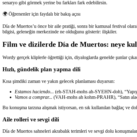
senaryo gibi görmek yerine bu farkları fark edebilirsin.
🌍
Öğrenenler için faydalı bir bakış açısı
Día de Muertos’u önce bir aile pratiği, sonra bir kamusal festival ola
bilgisi, geleneğin merkezinde ne olduğunu gösterir: ilişkiler.
Film ve dizilerde Día de Muertos: neye ku
Wordy gerçek kliplerle öğrettiği için, diyaloglarda genelde şunlar çıka
Hızlı, gündelik plan yapma dili
Kısa şimdiki zaman ve yakın gelecek planlaması duyarsın:
Estamos haciendo...
(eh-STAH-mohs ah-SYEHN-doh), “Yapı
Vamos a comprar...
(VAH-mohs ah kohm-PRAHR), “Satın al
Bu konuşma tarzına alışmak istiyorsan, en sık kullanılan bağlaç ve dol
Aile rolleri ve sevgi dili
Día de Muertos sahneleri akrabalık terimleri ve sevgi dolu konuşmalarl