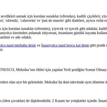
eri anmak için kurulan sunaklar (ofrendas), kadife çiçekleri, yiyecekl
, 'ofrenda', 'calaverita' ve 'pan de muerto' gibi ifadeleri, ayrıca vefat
kurulan sunaklar (ofrendas), yiyecek ve içecek gibi adaklar, kadife ç
anyolca üzerinden anlamak istiyorsan, insanların günlük hayatta kullan
 samimi ve aile odaklı.
olca nasıl merhaba denir
ve
İspanyolca nasıl hoşça kal denir
gibi pratik 
ir.
. UNESCO, Meksika’nın ölüler için yapılan Yerli şenliğini Somut Olmayan 
eri olan ayrı bir gelenektir. Meksika’da ikisi takvimde aynı döneme de
s
(ölen çocuklar) ile ilişkilendirilir. 2 Kasım ise yetişkinler içindir.