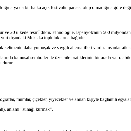
dığına ya da bir halka açık festivalin parçası olup olmadığına göre değiş
ur ve 20 ülkede resmî dildir. Ethnologue, İspanyolcanın 500 milyondan 
urt dışındaki Meksika topluluklarına bağlıdır.
ok kelimenin daha yumuşak ve saygılı alternatifleri vardır. İnsanlar aile o
rında kamusal semboller ile özel aile pratiklerinin bir arada var olabi
a durur.
aflar, mumlar, çiçekler, yiyecekler ve anılan kişiyle bağlantılı eşyalar
, anlamı “sunağı kurmak”.