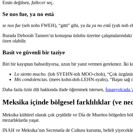
Emin değilsen,
fallecer
seç.
Se nos fue, ya no está
se nos fue
(seh nohs FWEH), “gitti” gibi, ya da
ya no está
(yah noh eh
Burada Deborah Tannen’ın konuşma üslubu üzerine çalışmalarındaki bir i
özen olabilir.
Basit ve güvenli bir taziye
Biri bir kayıptan bahsediyorsa, uzun bir yanıt vermen gerekmez. İki k
Lo siento mucho.
(loh SYEHN-toh MOO-choh), “Çok üzgünü
Mis condolencias.
(mees kohn-doh-LEHN-syahs), “Başın sağ o
Daha fazla özür dili hakkında ifade öğrenmek istersen,
İspanyolcada 'a
Meksika içinde bölgesel farklılıklar (ve n
Meksika kültürel olarak çok çeşitlidir ve Día de Muertos bölgeden bölg
mezarlıklarda yaşar.
INAH ve Meksika’nın Secretaría de Cultura kurumu, belirli yiyeceklerd