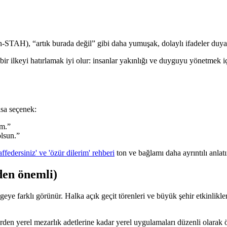
-STAH), “artık burada değil” gibi daha yumuşak, dolaylı ifadeler duyabil
lkeyi hatırlamak iyi olur: insanlar yakınlığı ve duyguyu yönetmek için 
ısa seçenek:
m.”
lsun.”
ffedersiniz' ve 'özür dilerim' rehberi
ton ve bağlamı daha ayrıntılı anlatı
eden önemli)
eye farklı görünür. Halka açık geçit törenleri ve büyük şehir etkinlikl
en yerel mezarlık adetlerine kadar yerel uygulamaları düzenli olarak ön