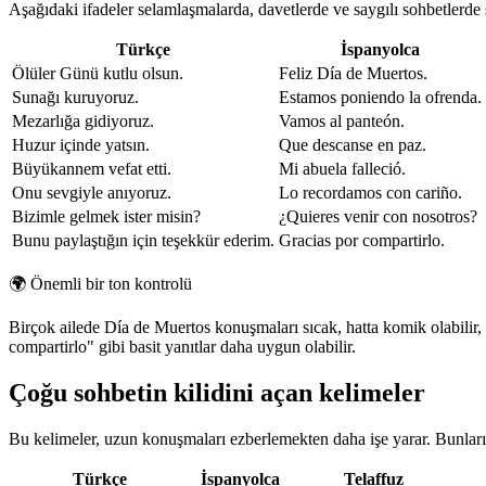
Aşağıdaki ifadeler selamlaşmalarda, davetlerde ve saygılı sohbetlerde 
Türkçe
İspanyolca
Ölüler Günü kutlu olsun.
Feliz Día de Muertos.
Sunağı kuruyoruz.
Estamos poniendo la ofrenda.
Mezarlığa gidiyoruz.
Vamos al panteón.
Huzur içinde yatsın.
Que descanse en paz.
Büyükannem vefat etti.
Mi abuela falleció.
Onu sevgiyle anıyoruz.
Lo recordamos con cariño.
Bizimle gelmek ister misin?
¿Quieres venir con nosotros?
Bunu paylaştığın için teşekkür ederim.
Gracias por compartirlo.
🌍
Önemli bir ton kontrolü
Birçok ailede Día de Muertos konuşmaları sıcak, hatta komik olabilir, a
compartirlo" gibi basit yanıtlar daha uygun olabilir.
Çoğu sohbetin kilidini açan kelimeler
Bu kelimeler, uzun konuşmaları ezberlemekten daha işe yarar. Bunları t
Türkçe
İspanyolca
Telaffuz