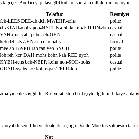
sık geçer. Bunları yapı taşı gibi kullan, sonra kendi durumuna uyarla.
Telaffuz
Resmiyet
feh-LEES DEE-ah deh MWEHR-tohs
polite
eh-STAH-mohs poh-NYEHN-doh lah oh-FREHN-dah
casual
VAH-mohs ahl pahn-teh-OHN
casual
keh dehs-KAHN-seh ehn pahss
formal
mee ah-BWEH-lah fah-yeh-SYOH
polite
loh reh-kor-DAH-mohs kohn kah-REE-nyoh
polite
KYEH-rehs beh-NEER kohn noh-SOH-trohs
casual
GRAH-syahs por kohm-par-TEER-loh
polite
ma yine de saygılıdır. Biri vefat eden bir kişiyle ilgili bir hikaye anla
anıyabilirsen, film ve dizilerdeki çoğu Día de Muertos sahnesini takip 
Not