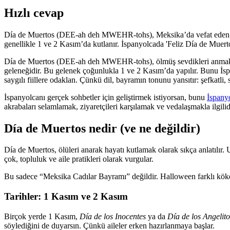
Hızlı cevap
Día de Muertos (DEE-ah deh MWEHR-tohs), Meksika’da vefat eden sevdikl
genellikle 1 ve 2 Kasım’da kutlanır. İspanyolcada 'Feliz Día de Muertos'
Día de Muertos (DEE-ah deh MWEHR-tohs), ölmüş sevdikleri anmak için 
geleneğidir. Bu gelenek çoğunlukla 1 ve 2 Kasım’da yapılır. Bunu İsp
saygılı fiillere odaklan. Çünkü dil, bayramın tonunu yansıtır: şefkatli,
İspanyolcanı gerçek sohbetler için geliştirmek istiyorsan, bunu
İspany
akrabaları selamlamak, ziyaretçileri karşılamak ve vedalaşmakla ilgilid
Día de Muertos nedir (ve ne değildir)
Día de Muertos, ölüleri anarak hayatı kutlamak olarak sıkça anlatılır
çok, topluluk ve aile pratikleri olarak vurgular.
Bu sadece “Meksika Cadılar Bayramı” değildir. Halloween farklı kökenl
Tarihler: 1 Kasım ve 2 Kasım
Birçok yerde 1 Kasım,
Día de los Inocentes
ya da
Día de los Angelito
söylediğini de duyarsın. Çünkü aileler erken hazırlanmaya başlar.