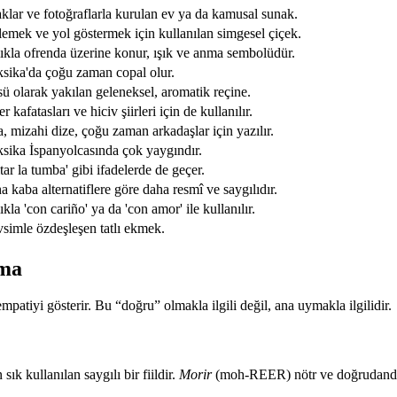
klar ve fotoğraflarla kurulan ev ya da kamusal sunak.
lemek ve yol göstermek için kullanılan simgesel çiçek.
lıkla ofrenda üzerine konur, ışık ve anma sembolüdür.
sika'da çoğu zaman copal olur.
sü olarak yakılan geleneksel, aromatik reçine.
r kafatasları ve hiciv şiirleri için de kullanılır.
, mizahi dize, çoğu zaman arkadaşlar için yazılır.
sika İspanyolcasında çok yaygındır.
itar la tumba' gibi ifadelerde de geçer.
 kaba alternatiflere göre daha resmî ve saygılıdır.
ıkla 'con cariño' ya da 'con amor' ile kullanılır.
simle özdeşleşen tatlı ekmek.
şma
patiyi gösterir. Bu “doğru” olmakla ilgili değil, ana uymakla ilgilidir.
k kullanılan saygılı bir fiildir.
Morir
(moh-REER) nötr ve doğrudandır.