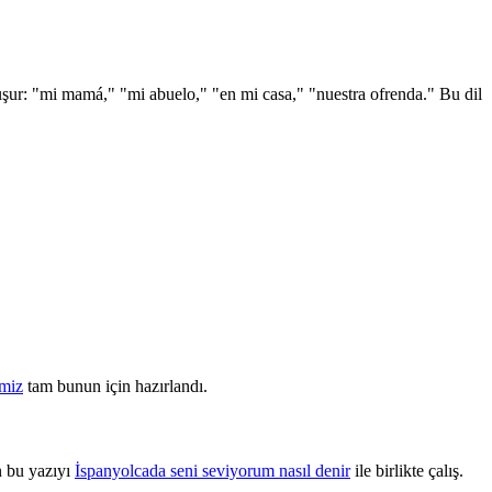
onuşur: "mi mamá," "mi abuelo," "en mi casa," "nuestra ofrenda." Bu dil
emiz
tam bunun için hazırlandı.
n bu yazıyı
İspanyolcada seni seviyorum nasıl denir
ile birlikte çalış.