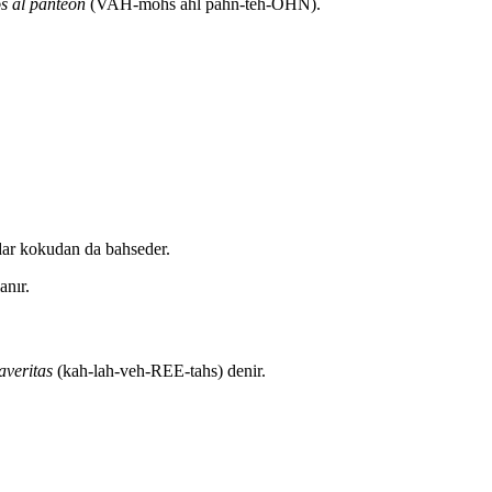
s al panteón
(VAH-mohs ahl pahn-teh-OHN).
dar kokudan da bahseder.
anır.
averitas
(kah-lah-veh-REE-tahs) denir.