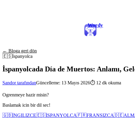
Wordy
← Bloga geri dön
🇪🇸
İspanyolca
İspanyolcada Día de Muertos: Anlamı, Gele
Sandor tarafından
Güncelleme: 13 Mayıs 2026
⏱
12 dk okuma
Ogrenmeye hazir misin?
Baslamak icin bir dil sec!
🇬🇧
İNGILIZCE
🇪🇸
İSPANYOLCA
🇫🇷
FRANSIZCA
🇩🇪
ALM