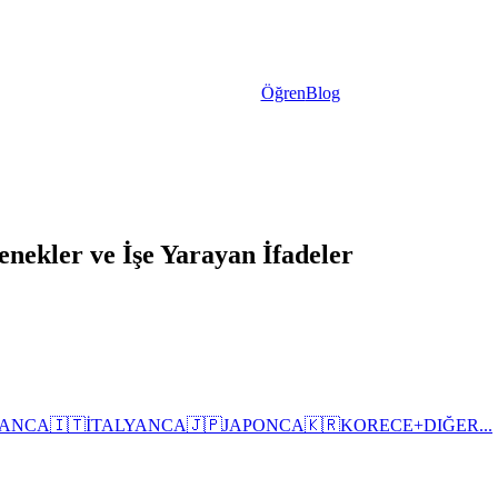
Öğren
Blog
nekler ve İşe Yarayan İfadeler
ANCA
🇮🇹
İTALYANCA
🇯🇵
JAPONCA
🇰🇷
KORECE
+
DIĞER...