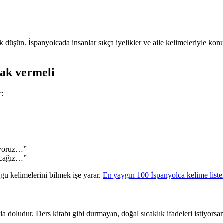
rak düşün. İspanyolcada insanlar sıkça iyelikler ve aile kelimeleriyle k
lak vermeli
r:
yoruz…”
acağız…”
gu kelimelerini bilmek işe yarar.
En yaygın 100 İspanyolca kelime list
a doludur. Ders kitabı gibi durmayan, doğal sıcaklık ifadeleri istiyorsa