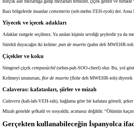
Birçok aile mezarlığa gidip mezarları temizler, çiçek getirir ve birlikt
Bazı bölgelerde insanlar
cementerio
(seh-mehn-TEH-ryoh) der. Ama
Yiyecek ve içecek adakları
Adaklar rastgele seçilmez. Ya anılan kişinin sevdiği şeylerdir ya da m
Sürekli duyacağın iki kelime:
pan de muerto
(pahn deh MWEHR-toh
Çiçekler ve koku
Simgesel çiçek
cempasúchil
(sehm-pah-SOO-cheel) olur. Bu, yol göste
Kelimeyi unutursan,
flor de muerto
(flohr deh MWEHR-toh) diyerek de i
Calaveras: kafatasları, şiirler ve mizah
Calavera
(kah-lah-VEH-rah), bağlama göre bir kafatası görseli, şeker ka
Mizah genelde şefkatli ve sosyaldir, acımasız değildir. “Ölümün kaçınıl
Gerçekten kullanabileceğin İspanyolca ifad