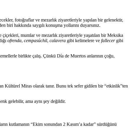
er, fotoğraflar ve mezarlık ziyaretleriyle yapılan bir gelenektir,
 eden biri hakkında saygılı konuşma yollarını duyarsınız.
içekleri, mumlar ve mezarlık ziyaretleriyle yaşatılan bir Meksika
dığı
ofrenda
,
cempasúchil
,
calavera
gibi kelimelere ve
fallecer
gibi
temellerle birlikte çalış. Çünkü Día de Muertos anlarının çoğu,
Kültürel Miras olarak tanır. Bunu tek sefer gidilen bir “etkinlik”ten
nk gelebilir, ama aynı şey değildir.
 İnsanların kutlamanın “Ekim sonundan 2 Kasım’a kadar” sürdüğünü