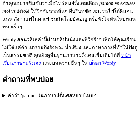
ถ้าคุณอยากซึมซับว่าเมื่อไหร่คนฝรั่งเศสเลือก
pardon
vs
excusez-
moi
vs
désolé
ให้ฝึกกับฉากสั้นๆ ที่บริบทชัด เช่น รถไฟใต้ดินคน
แน่น สั่งกาแฟในคาเฟ่ ชนกันโดยบังเอิญ หรือฟังไม่ทันในบทสน
ทนาเร็วๆ
Wordy สอนวลีเหล่านี้ผ่านคลิปหนังและทีวีจริงๆ เพื่อให้คุณเรียน
ไม่ใช่แค่คำ แต่รวมถึงจังหวะ น้ำเสียง และภาษากายที่ทำให้ฟังดู
เป็นธรรมชาติ คุณยังดูพื้นฐานภาษาฝรั่งเศสเพิ่มเติมได้ที่
หน้า
เรียนภาษาฝรั่งเศส
และบทความอื่นๆ ใน
บล็อก Wordy
คำถามที่พบบ่อย
คำว่า 'pardon' ในภาษาฝรั่งเศสหยาบไหม?