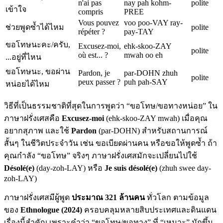
n'ai pas
nay pah kohm-
polite
เข้าใจ
compris
PREE
Vous pouvez
voo poo-VAY ray-
ช่วยพูดซ้ำได้ไหม
polite
répéter ?
pay-TAY
ขอโทษนะคะ/ครับ,
Excusez-moi,
ehk-skoo-ZAY
polite
où est... ?
mwah oo eh
...อยู่ที่ไหน
ขอโทษนะ, ขอผ่าน
Pardon, je
par-DOHN zhuh
polite
peux passer ?
puh pah-SAY
หน่อยได้ไหม
วิธีที่เป็นธรรมชาติที่สุดในการพูดว่า “ขอโทษ/ขอทางหน่อย” ใน
ภาษาฝรั่งเศสคือ
Excusez-moi
(ehk-skoo-ZAY mwah) เมื่อคุณ
อยากสุภาพ และใช้
Pardon
(par-DOHN) สำหรับสถานการณ์
สั้นๆ ในชีวิตประจำวัน เช่น ขอเบียดผ่านคน หรือขอให้พูดซ้ำ ถ้า
คุณกำลัง “ขอโทษ” จริงๆ ภาษาฝรั่งเศสมักจะเปลี่ยนไปใช้
Désolé(e)
(day-zoh-LAY) หรือ
Je suis désolé(e)
(zhuh swee day-
zoh-LAY)
ภาษาฝรั่งเศสมีผู้พูด
ประมาณ 321 ล้านคน
ทั่วโลก ตามข้อมูล
ของ
Ethnologue (2024)
ครอบคลุมหลายสิบประเทศและดินแดน
เรื่องนี้สำคัญ เพราะคำว่า “ขอโทษ/ขอทาง” ที่ “เหมาะ” มักขึ้น