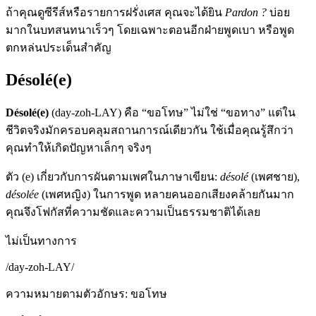
ถ้าคุณดูซีรีส์หรือรายการฝรั่งเศส คุณจะได้ยิน
Pardon ?
บ่อย
มากในบทสนทนาเร็วๆ โดยเฉพาะตอนอีกฝ่ายพูดเบา หรือพูด
ตกหล่นประเด็นสำคัญ
Désolé(e)
Désolé(e)
(day-zoh-LAY) คือ “ขอโทษ” ไม่ใช่ “ขอทาง” แต่ใน
ชีวิตจริงมักครอบคลุมสถานการณ์เดียวกัน ใช้เมื่อคุณรู้สึกว่า
คุณทำให้เกิดปัญหาเล็กๆ จริงๆ
ตัว (e) เกี่ยวกับการผันตามเพศในภาษาเขียน:
désolé
(เพศชาย),
désolée
(เพศหญิง) ในการพูด หลายคนออกเสียงคล้ายกันมาก
คุณจึงโฟกัสที่ความชัดและความเป็นธรรมชาติได้เลย
ไม่เป็นทางการ
/
day-zoh-LAY
/
ความหมายตามตัวอักษร
:
ขอโทษ