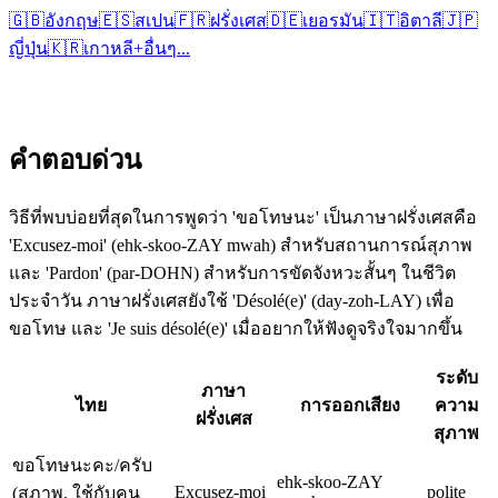
🇬🇧
อังกฤษ
🇪🇸
สเปน
🇫🇷
ฝรั่งเศส
🇩🇪
เยอรมัน
🇮🇹
อิตาลี
🇯🇵
ญี่ปุ่น
🇰🇷
เกาหลี
+
อื่นๆ...
คำตอบด่วน
วิธีที่พบบ่อยที่สุดในการพูดว่า 'ขอโทษนะ' เป็นภาษาฝรั่งเศสคือ
'Excusez-moi' (ehk-skoo-ZAY mwah) สำหรับสถานการณ์สุภาพ
และ 'Pardon' (par-DOHN) สำหรับการขัดจังหวะสั้นๆ ในชีวิต
ประจำวัน ภาษาฝรั่งเศสยังใช้ 'Désolé(e)' (day-zoh-LAY) เพื่อ
ขอโทษ และ 'Je suis désolé(e)' เมื่ออยากให้ฟังดูจริงใจมากขึ้น
ระดับ
ภาษา
ไทย
การออกเสียง
ความ
ฝรั่งเศส
สุภาพ
ขอโทษนะคะ/ครับ
ehk-skoo-ZAY
Excusez-moi
polite
(สุภาพ, ใช้กับคน