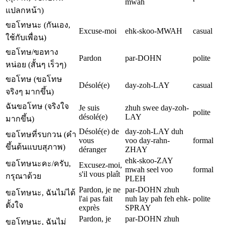
mwah
แปลกหน้า)
ขอโทษนะ (กันเอง,
Excuse-moi
ehk-skoo-MWAH
casual
ใช้กับเพื่อน)
ขอโทษ/ขอทาง
Pardon
par-DOHN
polite
หน่อย (สั้นๆ เร็วๆ)
ขอโทษ (ขอโทษ
Désolé(e)
day-zoh-LAY
casual
จริงๆ มากขึ้น)
ฉันขอโทษ (จริงใจ
Je suis
zhuh swee day-zoh-
polite
désolé(e)
LAY
มากขึ้น)
Désolé(e) de
day-zoh-LAY duh
ขอโทษที่รบกวน (คำ
vous
voo day-rahn-
formal
ขึ้นต้นแบบสุภาพ)
déranger
ZHAY
ehk-skoo-ZAY
ขอโทษนะคะ/ครับ,
Excusez-moi,
mwah seel voo
formal
s'il vous plaît
กรุณาด้วย
PLEH
Pardon, je ne
par-DOHN zhuh
ขอโทษนะ, ฉันไม่ได้
l'ai pas fait
nuh lay pah feh ehk-
polite
ตั้งใจ
exprès
SPRAY
Pardon, je
par-DOHN zhuh
ขอโทษนะ, ฉันไม่