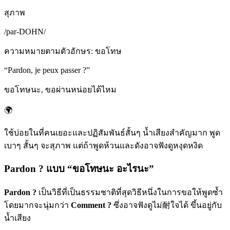
สุภาพ
/
par-DOHN
/
ความหมายตามตัวอักษร
:
ขอโทษ
“
Pardon, je peux passer ?
”
ขอโทษนะ, ขอผ่านหน่อยได้ไหม
🌍
ใช้บ่อยในที่คนเยอะและปฏิสัมพันธ์สั้นๆ น้ำเสียงสำคัญมาก พูด
เบาๆ สั้นๆ จะสุภาพ แต่ถ้าพูดห้วนและดังอาจฟังดูหงุดหงิด
Pardon ? แบบ “ขอโทษนะ อะไรนะ”
Pardon ?
เป็นวิธีที่เป็นธรรมชาติที่สุดวิธีหนึ่งในการขอให้พูดซ้ำ
โดยมากจะนุ่มกว่า
Comment ?
ซึ่งอาจฟังดูไม่耐ใจได้ ขึ้นอยู่กับ
น้ำเสียง