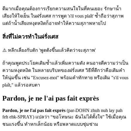
ดีมากเมื่อคุณต้องการเรียกความสนใจในที่คนเยอะ รักษาน้ำ
เสียงให้ใจเย็น ในฝรั่งเศส การพูด 's'il vous plaît' ซ้ำถือว่าสุภาพ
แต่ถ้าน้ำเสียงหงุดหงิดก็อาจทำให้ความสุภาพหายไป
สิ่งที่ไม่ควรทำในฝรั่งเศส
⚠️
หลีกเลี่ยงกับดัก 'พูดดังขึ้นแล้วคิดว่าจะสุภาพ'
ถ้าคุณพูดประโยคเดิมซ้ำแล้วเพิ่มความดัง คนอาจตีความว่าเป็น
ความหงุดหงิด ในหลายบริบทของฝรั่งเศส วิธีที่ดีกว่าคือเติมคำ
ให้นุ่มขึ้น เช่น "Excusez-moi" พร้อมคำทักทาย หรือเติม "s'il vous
plaît," แล้วรอสบตา
Pardon, je ne l'ai pas fait exprès
Pardon, je ne l'ai pas fait exprès
(par-DOHN zhuh nuh lay pah
feh ehk-SPRAY) แปลว่า “ขอโทษนะ ฉันไม่ได้ตั้งใจ” ใช้เมื่อคุณ
ชนแรงขึ้น ทำหกเล็กน้อย หรือพลาดแบบซุ่มซ่าม