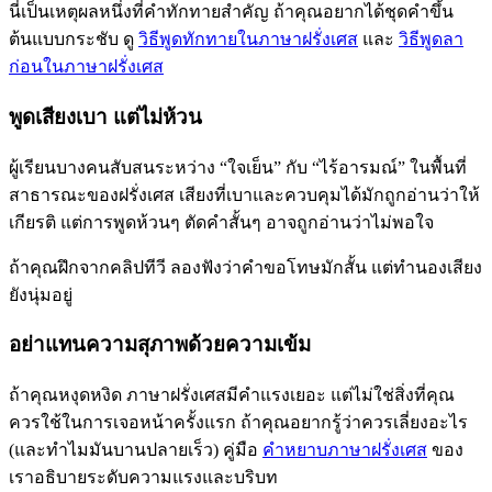
นี่เป็นเหตุผลหนึ่งที่คำทักทายสำคัญ ถ้าคุณอยากได้ชุดคำขึ้น
ต้นแบบกระชับ ดู
วิธีพูดทักทายในภาษาฝรั่งเศส
และ
วิธีพูดลา
ก่อนในภาษาฝรั่งเศส
พูดเสียงเบา แต่ไม่ห้วน
ผู้เรียนบางคนสับสนระหว่าง “ใจเย็น” กับ “ไร้อารมณ์” ในพื้นที่
สาธารณะของฝรั่งเศส เสียงที่เบาและควบคุมได้มักถูกอ่านว่าให้
เกียรติ แต่การพูดห้วนๆ ตัดคำสั้นๆ อาจถูกอ่านว่าไม่พอใจ
ถ้าคุณฝึกจากคลิปทีวี ลองฟังว่าคำขอโทษมักสั้น แต่ทำนองเสียง
ยังนุ่มอยู่
อย่าแทนความสุภาพด้วยความเข้ม
ถ้าคุณหงุดหงิด ภาษาฝรั่งเศสมีคำแรงเยอะ แต่ไม่ใช่สิ่งที่คุณ
ควรใช้ในการเจอหน้าครั้งแรก ถ้าคุณอยากรู้ว่าควรเลี่ยงอะไร
(และทำไมมันบานปลายเร็ว) คู่มือ
คำหยาบภาษาฝรั่งเศส
ของ
เราอธิบายระดับความแรงและบริบท