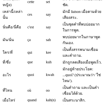
cette
set
หญิง)
ชัด.
เหล่านี้/เหล่า
มักมี liaison เมื่อตามด้วย
ces
say
นั้น
เสียงสระ.
เป็นชุดคำที่พบบ่อยมาก
นั่นคือ/นี่คือ
c'est
say
ในการพูด.
พบบ่อยมากในภาษาพูด
มัน/นั่น
ça
sah
กันเอง.
เป็นทั้งสรรพนามเชื่อม
ใคร/ที่
qui
kee
และคำถาม.
que
kuh
ที่/ซึ่ง
มักถูกลดเสียงเมื่อพูดเร็ว.
มักอยู่ท้ายประโยค:
quoi
kwah
อะไร
...quoi? (ประมาณว่า 'ใช่
ไหม').
เป็นคำถาม และเป็นคำ
ที่ไหน
où
oo
เชื่อมได้ด้วย.
quand
kah(n)
เมื่อไหร่
เป็นสระนาสิก.