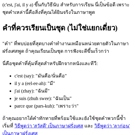
(c'est, j'ai, il y a) ขึ้นกับวิธีนับ สำหรับการเรียน นี่เป็นข้อดี เพราะ
ชุดคำเหล่านี้คือสิ่งที่คุณได้ยินจริงในภาษาพูด
คำที่ควรเรียนเป็นชุด (ไม่ใช่แยกเดี่ยว)
"คำ" ที่พบบ่อยที่สุดบางคำทำงานเหมือนหน่วยตายตัวในภาษา
ฝรั่งเศสพูด ถ้าคุณเรียนเป็นชุด การฟังจะดีขึ้นเร็วกว่า
นี่คือชุดคำที่คุ้มที่สุดสำหรับฝึกจากหนังและทีวี:
c'est (say): "มันคือ/นั่นคือ"
il y a (eel-ee-ah): "มี"
j'ai (zhay): "ฉันมี"
je suis (zhuh swee): "ฉันเป็น"
parce que (pars-kuh): "เพราะว่า"
ถ้าคุณอยากได้คำทักทายที่พร้อมใช้และยังใช้ชุดคำพวกนี้ซ้ำ
เริ่มที่
วิธีพูดว่า 'สวัสดี' เป็นภาษาฝรั่งเศส
และ
วิธีพูดว่า 'ลาก่อน'
เป็นภาษาฝรั่งเศส