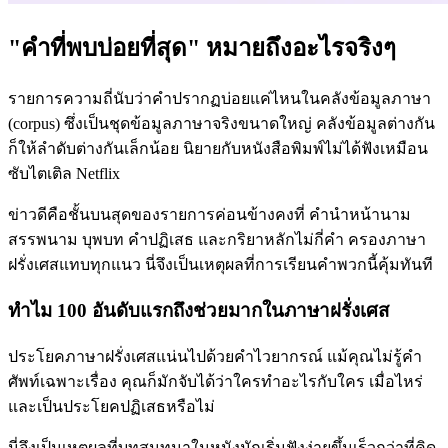
"คำที่พบบ่อยที่สุด" หมายถึงอะไรจริงๆ
รายการความถี่นับว่าคำปรากฏบ่อยแค่ไหนในคลังข้อมูลภาษา
(corpus) ซึ่งเป็นชุดข้อมูลภาษาจริงขนาดใหญ่ คลังข้อมูลต่างกัน
ก็ให้ลำดับต่างกันเล็กน้อย นิยายกับหนังสือพิมพ์ไม่ได้ฟังเหมือน
ซับไตเติล Netflix
ข่าวดีคือชั้นบนสุดของรายการค่อนข้างคงที่ คำนำหน้านาม
สรรพนาม บุพบท คำปฏิเสธ และกริยาหลักไม่กี่คำ ครองภาษา
ฝรั่งเศสแทบทุกแนว นี่จึงเป็นเหตุผลที่การเรียนคำพวกนี้คุ้มทันที
ทำไม 100 อันดับแรกถึงช่วยมากในภาษาฝรั่งเศส
ประโยคภาษาฝรั่งเศสแน่นไปด้วยคำไวยากรณ์ แม้คุณไม่รู้คำ
ศัพท์เฉพาะเรื่อง คุณก็มักจับได้ว่าใครทำอะไรกับใคร เมื่อไหร่
และเป็นประโยคปฏิเสธหรือไม่
นี่จึงเป็นเหตุผลที่บทสนทนาในหนังมักเริ่มฟังง่ายขึ้นเร็วกว่าที่คิด