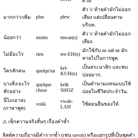
ด้วย.
ตัว 's' ท้ายคำมักไม่ออก
plus
plew
มากกว่า/เพิ่ม
เสียง แต่เปลี่ยนตาม
บริบท.
ตัว 's' ท้ายคำมักไม่ออก
น้อยกว่า
moins
mwan(s)
เสียง.
มักใช้กับ ne แต่ ne มัก
ไม่มีอะไร
rien
ree-EH(n)
หายไปในการพูด.
เป็นสระนาสิก และพบ
kel-
ใครสักคน
quelqu'un
KUH(n)
บ่อยมาก.
บางสิ่ง/อะไร
เป็นคำนามแทนแบบใช้
quelque
kelk
chose
SHOZ
สักอย่าง
บ่อยในชีวิตประจำวัน.
นี่ไง/เอาล่ะ
vwah-
voilà
ใช้ตอนยื่นของให้.
LAH
(ภาษาพูด)
⚠️
เช็กความจริงสั้นๆ เรื่องคำซ้ำ
ลิสต์ความถี่อาจมีคำรากซ้ำ (เช่น savoir) หรือแยกรูปที่เป็นชุดคำ