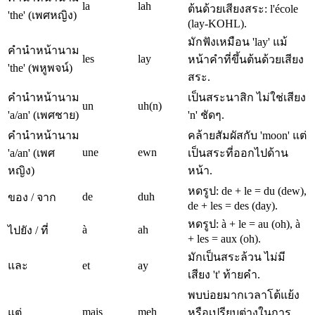
la
lah
ต้นด้วยเสียงสระ: l'école
'the' (เพศหญิง)
(lay-KOHL).
มักฟังเหมือน 'lay' แม้
คำนำหน้านาม
les
lay
หน้าคำที่ขึ้นต้นด้วยเสียง
'the' (พหูพจน์)
สระ.
คำนำหน้านาม
เป็นสระนาสิก ไม่ใช่เสียง
un
uh(n)
'a/an' (เพศชาย)
'n' ชัดๆ.
คำนำหน้านาม
คล้ายสัมผัสกับ 'moon' แต่
une
ewn
'a/an' (เพศ
เป็นสระที่ออกไปด้าน
หญิง)
หน้า.
หดรูป: de + le = du (dew),
de
duh
ของ / จาก
de + les = des (day).
หดรูป: à + le = au (oh), à
à
ah
ไปยัง / ที่
+ les = aux (oh).
มักเป็นสระล้วน ไม่มี
และ
et
ay
เสียง 't' ท้ายคำ.
พบบ่อยมากเวลาโต้แย้ง
mais
meh
แต่
หรือเปรียบต่างในการ