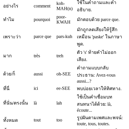
ใช้ในคำถามและคำ
koh-
อย่างไร
comment
MAH(n)
อธิบาย.
poor-
ทำไม
pourquoi
มักตอบด้วย parce que.
KWAH
มักถูกลดเสียงให้รู้สึก
parce que
pars-kuh
เพราะว่า
เหมือน 'paske' ในภาษา
พูด.
ตัว 's' ท้ายคำไม่ออก
มาก
très
treh
เสียง.
คำถามแบบกลับ
ด้วย/ก็
aussi
oh-SEE
ประธาน: Avez-vous
aussi...?
ici
ee-SEE
ที่นี่
พบบ่อยเวลาให้ทิศทาง.
ใช้เป็นคำเชื่อมบท
ที่นั่น/ตรงนั้น
là
lah
สนทนาได้ด้วย: là,
écoute...
รูปผันตามเพศและพจน์:
tout
too
ทั้งหมด
toute, tous, toutes.