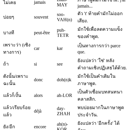
jamais
ไม่เคย
MAY
jamais...
ตัว 't' ท้ายคำมักไม่ออก
soo-
บ่อยๆ
souvent
VAH(n)
เสียง.
มักใช้เพื่อลดความแข็ง
puh-
บางที
peut-être
TETR
ของคำพูด.
เพราะว่า (เชิง
เป็นทางการกว่า parce
car
kar
que.
ทางการ)
ยังแปลว่า 'ใช่' หลัง
ถ้า
si
see
คำถามเชิงปฏิเสธได้ด้วย.
ดังนั้น/เพราะ
มักใช้เป็นคำเติมใน
donc
doh(n)k
ฉะนั้น
ภาษาพูด.
เป็นตัวเชื่อมบทสนทนา
แล้วก็/งั้น
alors
ah-LOR
คลาสสิก.
แล้ว/เรียบร้อย
พบบ่อยมากในภาษาพูด
day-
déjà
ZHAH
แล้ว
ประจำวัน.
ยังแปลว่า 'อีกครั้ง' ได้
ah(n)-
ยัง/อีก
encore
KOR