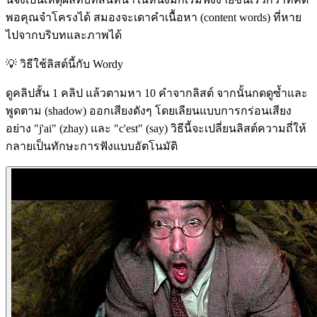
พอคุณจำโครงได้ สมองจะเดาคำเนื้อหา (content words) ที่หาย
ไปจากบริบทและภาพได้
💡
วิธีใช้ลิสต์นี้กับ Wordy
ดูคลิปสั้น 1 คลิป แล้วตามหา 10 คำจากลิสต์ จากนั้นกดดูซ้ำและ
พูดตาม (shadow) ออกเสียงดังๆ โดยเลียนแบบการกร่อนเสียง
อย่าง "j'ai" (zhay) และ "c'est" (say) วิธีนี้จะเปลี่ยนลิสต์ความถี่ให้
กลายเป็นทักษะการฟังแบบอัตโนมัติ