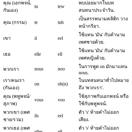
คุณ (เอกพจน์,
พบบ่อยมากในบท
tu
tew
กันเอง)
สนทนาประจำวัน.
เป็นสรรพนามคลิติก วาง
คุณ (กรรม)
te
tuh
หน้ากริยา.
ใช้แทน 'มัน' กับคำนาม
เขา
il
eel
เพศชายด้วย.
ใช้แทน 'มัน' กับคำนาม
เธอ
elle
ell
เพศหญิงด้วย.
ในการพูด on มักมาแทน
nous
noo
พวกเรา
nous.
เรา/คนเรา
ในบทสนทนาทั่วไปหมาย
on
oh(n)
(กันเอง)
ถึง 'พวกเรา'.
คุณ (พหูพจน์/
ใช้สุภาพกับเอกพจน์ หรือ
vous
voo
สุภาพ)
ใช้กับพหูพจน์.
พวกเขา (เพศ
ตัว 's' ท้ายคำไม่ออก
ils
eel
ชาย/รวม)
เสียง.
พวกเธอ (เพศ
ตัว 's' ท้ายคำไม่ออก
elles
ell