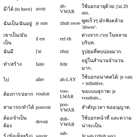
ah-
ใช้บอกอายุด้วย: j'ai 20
avoir
มี/ได้ (to have)
VWAR
ans.
พูดเร็วๆ มักฟังคล้าย
je suis
zhuh swee
ฉันเป็น/ฉันอยู่
'shwee'.
เขาเป็น/มัน
ต่างจาก c'est ในหลาย
il est
eel eh
เป็น
บริบท.
j'ai
zhay
ฉันมี
รูปย่อที่พบบ่อยมาก.
อยู่ในสำนวนจำนวน
ทำ/สร้าง
faire
fehr
มาก.
ใช้บอกอนาคตได้: je vais
aller
ah-LAY
ไป
+ infinitive.
voo-
ขอแบบสุภาพ: je
vouloir
ต้องการ/อยาก
LWAR
voudrais...
poo-
สามารถ/ทำได้
pouvoir
สำคัญเวลา ขออนุญาต.
VWAR
ต้อง/จำเป็น
ใช้บอกหน้าที่ และความ
duh-
devoir
VWAR
ต้อง
น่าจะเป็น.
sah-
รู้ (ข้อเท็จจริง)
savoir
Je sais (zhuh say).