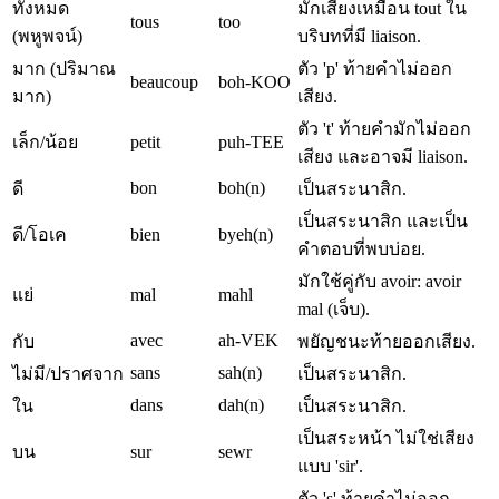
ทั้งหมด
มักเสียงเหมือน tout ใน
tous
too
(พหูพจน์)
บริบทที่มี liaison.
มาก (ปริมาณ
ตัว 'p' ท้ายคำไม่ออก
beaucoup
boh-KOO
มาก)
เสียง.
ตัว 't' ท้ายคำมักไม่ออก
เล็ก/น้อย
petit
puh-TEE
เสียง และอาจมี liaison.
bon
boh(n)
ดี
เป็นสระนาสิก.
เป็นสระนาสิก และเป็น
ดี/โอเค
bien
byeh(n)
คำตอบที่พบบ่อย.
มักใช้คู่กับ avoir: avoir
แย่
mal
mahl
mal (เจ็บ).
avec
ah-VEK
กับ
พยัญชนะท้ายออกเสียง.
sans
sah(n)
ไม่มี/ปราศจาก
เป็นสระนาสิก.
dans
dah(n)
ใน
เป็นสระนาสิก.
เป็นสระหน้า ไม่ใช่เสียง
บน
sur
sewr
แบบ 'sir'.
ตัว 's' ท้ายคำไม่ออก