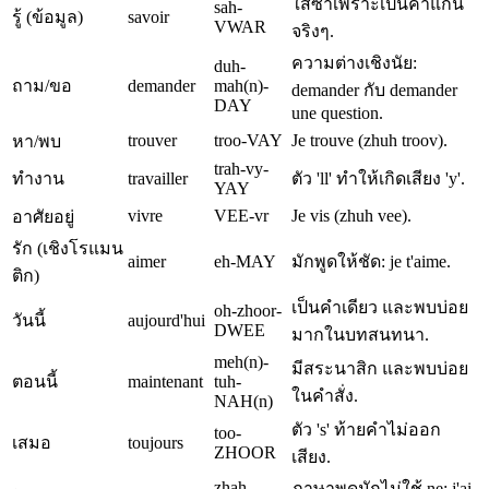
ใส่ซ้ำเพราะเป็นคำแกน
sah-
รู้ (ข้อมูล)
savoir
VWAR
จริงๆ.
ความต่างเชิงนัย:
duh-
ถาม/ขอ
demander
mah(n)-
demander กับ demander
DAY
une question.
trouver
troo-VAY
Je trouve (zhuh troov).
หา/พบ
trah-vy-
ทำงาน
travailler
ตัว 'll' ทำให้เกิดเสียง 'y'.
YAY
vivre
VEE-vr
Je vis (zhuh vee).
อาศัยอยู่
รัก (เชิงโรแมน
aimer
eh-MAY
มักพูดให้ชัด: je t'aime.
ติก)
เป็นคำเดียว และพบบ่อย
oh-zhoor-
วันนี้
aujourd'hui
DWEE
มากในบทสนทนา.
meh(n)-
มีสระนาสิก และพบบ่อย
ตอนนี้
maintenant
tuh-
ในคำสั่ง.
NAH(n)
ตัว 's' ท้ายคำไม่ออก
too-
เสมอ
toujours
ZHOOR
เสียง.
zhah-
ภาษาพูดมักไม่ใช้ ne: j'ai