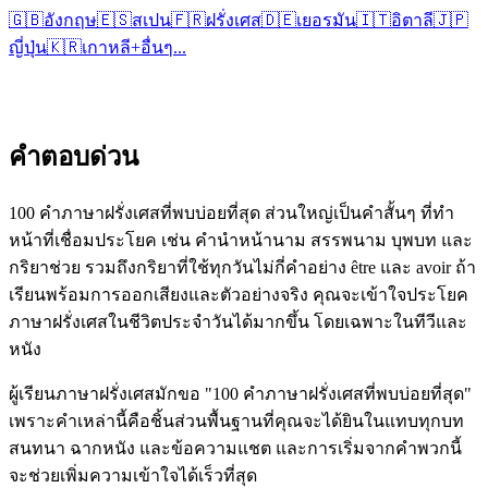
🇬🇧
อังกฤษ
🇪🇸
สเปน
🇫🇷
ฝรั่งเศส
🇩🇪
เยอรมัน
🇮🇹
อิตาลี
🇯🇵
ญี่ปุ่น
🇰🇷
เกาหลี
+
อื่นๆ...
คำตอบด่วน
100 คำภาษาฝรั่งเศสที่พบบ่อยที่สุด ส่วนใหญ่เป็นคำสั้นๆ ที่ทำ
หน้าที่เชื่อมประโยค เช่น คำนำหน้านาม สรรพนาม บุพบท และ
กริยาช่วย รวมถึงกริยาที่ใช้ทุกวันไม่กี่คำอย่าง être และ avoir ถ้า
เรียนพร้อมการออกเสียงและตัวอย่างจริง คุณจะเข้าใจประโยค
ภาษาฝรั่งเศสในชีวิตประจำวันได้มากขึ้น โดยเฉพาะในทีวีและ
หนัง
ผู้เรียนภาษาฝรั่งเศสมักขอ "100 คำภาษาฝรั่งเศสที่พบบ่อยที่สุด"
เพราะคำเหล่านี้คือชิ้นส่วนพื้นฐานที่คุณจะได้ยินในแทบทุกบท
สนทนา ฉากหนัง และข้อความแชต และการเริ่มจากคำพวกนี้
จะช่วยเพิ่มความเข้าใจได้เร็วที่สุด