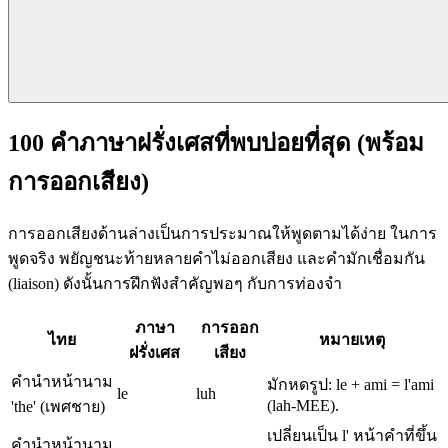
100 คำภาษาฝรั่งเศสที่พบบ่อยที่สุด (พร้อม
การออกเสียง)
การออกเสียงด้านล่างเป็นการประมาณให้พูดตามได้ง่าย ในการ
พูดจริง พยัญชนะท้ายหลายคำไม่ออกเสียง และคำมักเชื่อมกัน
(liaison) ดังนั้นการฝึกฟังสำคัญพอๆ กับการท่องจำ
ภาษา
การออก
ไทย
หมายเหตุ
ฝรั่งเศส
เสียง
คำนำหน้านาม
มักหดรูป: le + ami = l'ami
le
luh
(lah-MEE).
'the' (เพศชาย)
เปลี่ยนเป็น l' หน้าคำที่ขึ้น
คำนำหน้านาม