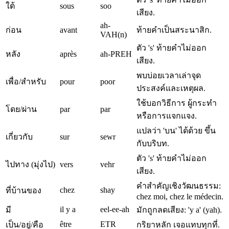
ใต้
sous
soo
เสียง.
ah-
ก่อน
avant
ท้ายคำเป็นสระนาสิก.
VAH(n)
ตัว 's' ท้ายคำไม่ออก
หลัง
après
ah-PREH
เสียง.
พบบ่อยเวลาเล่าจุด
เพื่อ/สำหรับ
pour
poor
ประสงค์และเหตุผล.
ใช้บอกวิธีการ ผู้กระทำ
โดย/ผ่าน
par
par
หรือการแจกแจง.
แปลว่า 'บน' ได้ด้วย ขึ้น
เกี่ยวกับ
sur
sewr
กับบริบท.
ตัว 's' ท้ายคำไม่ออก
ไปทาง (มุ่งไป)
vers
vehr
เสียง.
คำสำคัญเชิงวัฒนธรรม:
chez
shay
ที่บ้านของ
chez moi, chez le médecin.
il y a
eel-ee-ah
มี
มักถูกลดเสียง: 'y a' (yah).
être
ETR
เป็น/อยู่/คือ
กริยาหลัก เจอแทบทุกที่.