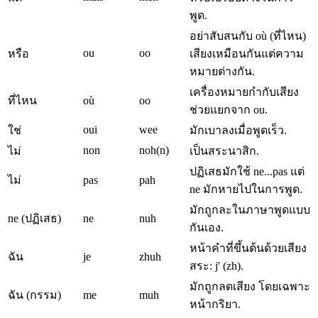
พูด.
อย่าสับสนกับ où (ที่ไหน)
ou
oo
หรือ
เสียงเหมือนกันแต่ความ
หมายต่างกัน.
เครื่องหมายกำกับเสียง
ที่ไหน
où
oo
ช่วยแยกจาก ou.
oui
wee
ใช่
มักเบาลงเมื่อพูดเร็ว.
non
noh(n)
ไม่
เป็นสระนาสิก.
ปฏิเสธมักใช้ ne...pas แต่
ไม่
pas
pah
ne มักหายไปในการพูด.
มักถูกละในภาษาพูดแบบ
ne (ปฏิเสธ)
ne
nuh
กันเอง.
หน้าคำที่ขึ้นต้นด้วยเสียง
ฉัน
je
zhuh
สระ: j' (zh).
มักถูกลดเสียง โดยเฉพาะ
ฉัน (กรรม)
me
muh
หน้ากริยา.