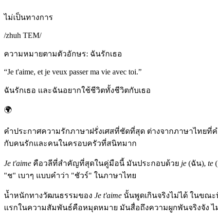
ไม่เป็นทางการ
/
zhuh TEM
/
ความหมายตามตัวอักษร
:
ฉันรักเธอ
“
Je t'aime, et je veux passer ma vie avec toi.
”
ฉันรักเธอ และฉันอยากใช้ชีวิตทั้งชีวิตกับเธอ
🌍
คำประกาศความรักภาษาฝรั่งเศสที่ชัดที่สุด ต่างจากภาษาไทยที่คำว่
กับคนรักและคนในครอบครัวที่สนิทมาก
Je t'aime
คือวลีที่สำคัญที่สุดในคู่มือนี้ มันประกอบด้วย
je
(ฉัน),
te
(
"ช" เบาๆ แบบคำว่า "ชัวร์" ในภาษาไทย
น้ำหนักทางวัฒนธรรมของ
Je t'aime
นั้นพูดเกินจริงไม่ได้ ในขณ
แรกในความสัมพันธ์คือหมุดหมาย มันสื่อถึงความผูกพันจริงจัง ไม