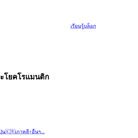
เรียนรู้
บล็อก
 ประโยคโรแมนติก
ปุ่น
🇰🇷
เกาหลี
+
อื่นๆ...