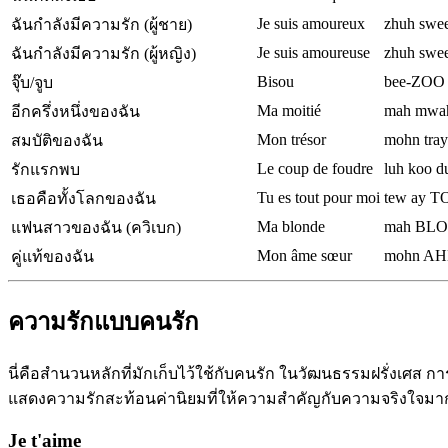
Je suis amoureux
zhuh swe
ฉันกำลังมีความรัก (ผู้ชาย)
Je suis amoureuse
zhuh swe
ฉันกำลังมีความรัก (ผู้หญิง)
Bisou
bee-ZOO
จุ๊บ/จูบ
Ma moitié
mah mwa
อีกครึ่งหนึ่งของฉัน
Mon trésor
mohn tra
สมบัติของฉัน
Le coup de foudre
luh koo 
รักแรกพบ
Tu es tout pour moi
tew ay 
เธอคือทั้งโลกของฉัน
Ma blonde
mah BL
แฟนสาวของฉัน (ควิเบก)
Mon âme sœur
mohn A
คู่แท้ของฉัน
ความรักแบบคนรัก
นี่คือสำนวนหลักที่มักเก็บไว้ใช้กับคนรัก ในวัฒนธรรมฝรั่งเศส 
แสดงความรักสะท้อนค่านิยมที่ให้ความสำคัญกับความจริงใจมาก
Je t'aime