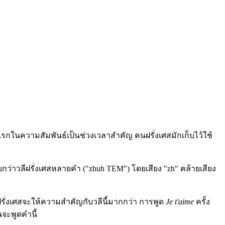
้งแรกในความสัมพันธ์เป็นช่วงเวลาสำคัญ คนฝรั่งเศสมักเก็บไว้ใช้
ยกว่าวลีฝรั่งเศสหลายคำ ("zhuh TEM") โดยเสียง "zh" คล้ายเสียง
ฝรั่งเศสจะให้ความสำคัญกับวลีนี้มากกว่า การพูด
Je t'aime
ครั้ง
จะพูดคำนี้