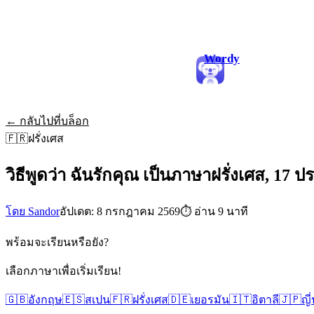
Wordy
← กลับไปที่บล็อก
🇫🇷
ฝรั่งเศส
วิธีพูดว่า ฉันรักคุณ เป็นภาษาฝรั่งเศส, 17
โดย Sandor
อัปเดต: 8 กรกฎาคม 2569
⏱
อ่าน 9 นาที
พร้อมจะเรียนหรือยัง?
เลือกภาษาเพื่อเริ่มเรียน!
🇬🇧
อังกฤษ
🇪🇸
สเปน
🇫🇷
ฝรั่งเศส
🇩🇪
เยอรมัน
🇮🇹
อิตาลี
🇯🇵
ญี่