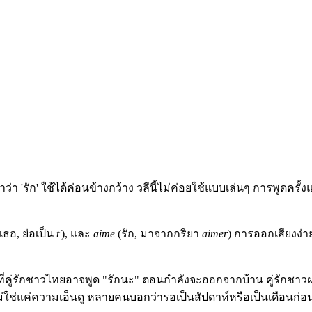
า 'รัก' ใช้ได้ค่อนข้างกว้าง วลีนี้ไม่ค่อยใช้แบบเล่นๆ การพูดครั
เธอ, ย่อเป็น
t'
), และ
aime
(รัก, มาจากกริยา
aimer
) การออกเสียงง่า
ะที่คู่รักชาวไทยอาจพูด "รักนะ" ตอนกำลังจะออกจากบ้าน คู่รักชาว
่ใช่แค่ความเอ็นดู หลายคนบอกว่ารอเป็นสัปดาห์หรือเป็นเดือนก่อน