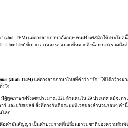
 t'aime' (zhuh TEM) แต่ต่างจากภาษาอังกฤษ คนฝรั่งเศสมักใช้ประโยค
 'Je t'aime bien' ที่เบากว่า (และน่าแปลกที่หมายถึงน้อยกว่า) รวม
'aime
(zhuh TEM)
แต่ต่างจากภาษาไทยที่คำว่า "รัก" ใช้ได้กว้างมา
ั้งใจ
 (OIF) มีผู้พูดภาษาฝรั่งเศสประมาณ 321 ล้านคนใน 29 ประเทศ แม้
และบรัสเซลส์ สิ่งที่ต่างกันคือระบบนิเวศของสำนวนรอบๆ คำนี้ เ
ดในโลก
มันคือคำมั่นสัญญา เป็นคำประกาศที่เปลี่ยนธรรมชาติของความสัมพัน