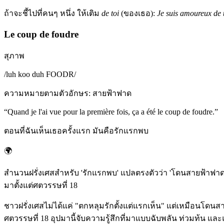
ถ้าจะชี้ไปที่คนๆ หนึ่ง ให้เติม
de toi
(ของเธอ):
Je suis amoureux de 
Le coup de foudre
สุภาพ
/
luh koo duh FOODR
/
ความหมายตามตัวอักษร
:
สายฟ้าฟาด
“
Quand je l'ai vue pour la première fois, ça a été le coup de foudre.
”
ตอนที่ฉันเห็นเธอครั้งแรก มันคือรักแรกพบ
🌍
สำนวนฝรั่งเศสสำหรับ 'รักแรกพบ' แปลตรงตัวว่า 'โดนสายฟ้าฟาด' ด
มาตั้งแต่ศตวรรษที่ 18
ชาวฝรั่งเศสไม่ได้แค่ "ตกหลุมรักตั้งแต่แรกเห็น" แต่เหมือนโดน
ศตวรรษที่ 18 อุปมานี้จับความรู้สึกที่มาแบบฉับพลัน ท่วมท้น แ