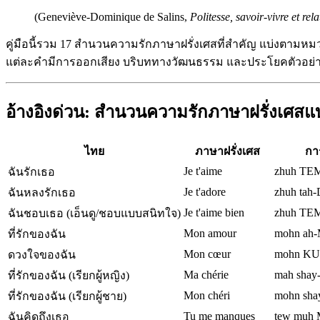
(Geneviève-Dominique de Salins,
Politesse, savoir-vivre et rel
คู่มือนี้รวม 17 สำนวนความรักภาษาฝรั่งเศสที่สำคัญ แบ่งตา
แต่ละคำมีการออกเสียง บริบททางวัฒนธรรม และประโยคตัวอย่าง เพื
อ้างอิงด่วน: สำนวนความรักภาษาฝรั่งเศ
ไทย
ภาษาฝรั่งเศส
กา
Je t'aime
zhuh TE
ฉันรักเธอ
Je t'adore
zhuh tah
ฉันหลงรักเธอ
Je t'aime bien
zhuh TEM
ฉันชอบเธอ (เอ็นดู/ชอบแบบสนิทใจ)
Mon amour
mohn ah
ที่รักของฉัน
Mon cœur
mohn K
ดวงใจของฉัน
Ma chérie
mah shay
ที่รักของฉัน (เรียกผู้หญิง)
Mon chéri
mohn sh
ที่รักของฉัน (เรียกผู้ชาย)
Tu me manques
tew mu
ฉันคิดถึงเธอ