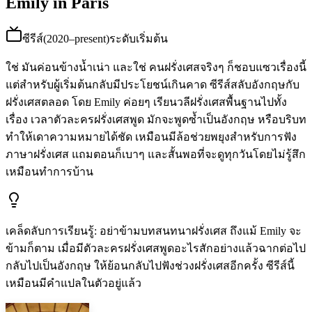
Emily in Paris
ซีรีส์
(
2020–present
)
ระดับเริ่มต้น
ใช่ มันค่อนข้างน้ำเน่า และใช่ คนฝรั่งเศสจริงๆ ก็ชอบแซวเรื่องนี้
แต่สำหรับผู้เริ่มต้นกลับมีประโยชน์เกินคาด ซีรีส์สลับอังกฤษกับ
ฝรั่งเศสตลอด โดย Emily ค่อยๆ เรียนวลีฝรั่งเศสพื้นฐานไปทั้ง
เรื่อง เวลาตัวละครฝรั่งเศสพูด มักจะพูดซ้ำเป็นอังกฤษ หรือบริบท
ทำให้เดาความหมายได้ชัด เหมือนมีล้อช่วยพยุงสำหรับการฟัง
ภาษาฝรั่งเศส แถมตอนก็เบาๆ และสั้นพอที่จะดูทุกวันโดยไม่รู้สึก
เหมือนทำการบ้าน
เคล็ดลับการเรียนรู้
:
อย่าข้ามบทสนทนาฝรั่งเศส ถึงแม้ Emily จะ
ข้ามก็ตาม เมื่อมีตัวละครฝรั่งเศสพูดอะไรสักอย่างแล้วฉากต่อไป
กลับไปเป็นอังกฤษ ให้ย้อนกลับไปฟังช่วงฝรั่งเศสอีกครั้ง ซีรีส์นี้
เหมือนมีคำแปลในตัวอยู่แล้ว