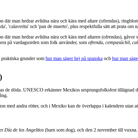
är man hedrar avlidna nära och kära med altare (ofrendas), ringblomm
', 'calaverita' och 'pan de muerto', plus respektfulla sätt att prata om 
är man hedrar avlidna nära och kära med altaren (ofrendas), gåvor s
usera på vardagsorden som folk använder, som
ofrenda
,
cempasúchil
,
ca
d praktiska grunder som
hur man säger hej på spanska
och
hur man säge
)
innas de döda. UNESCO erkänner Mexikos ursprungsfolksfest tillägnad d
ång.
ion med andra rötter, och i Mexiko kan de överlappa i kalendern utan a
er
Día de los Angelitos
(barn som dog), och den 2 november till vuxna. Du