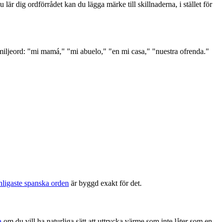
är dig ordförrådet kan du lägga märke till skillnaderna, i stället för
amiljeord: "mi mamá," "mi abuelo," "en mi casa," "nuestra ofrenda."
nligaste spanska orden
är byggd exakt för det.
a
om du vill ha naturliga sätt att uttrycka värme som inte låter som en