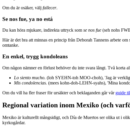
Om du är osäker, välj
fallecer
.
Se nos fue, ya no está
Du kan höra mjukare, indirekta uttryck som
se nos fue
(seh nohs FWEH)
Här är det bra att minnas en princip från Deborah Tannens arbete om sam
omtanke.
En enkel, trygg kondoleans
Om någon nämner en förlust behöver du inte svara långt. Två korta alt
Lo siento mucho.
(loh SYEHN-toh MOO-choh), 'Jag är verklige
Mis condolencias.
(mees kohn-doh-LEHN-syahs), 'Mina kondol
Om du vill ha fler fraser för ursäkter och beklaganden går vår
guide ti
Regional variation inom Mexiko (och varför
Mexiko är kulturellt mångsidigt, och Día de Muertos ser olika ut i o
kyrkogårdar.