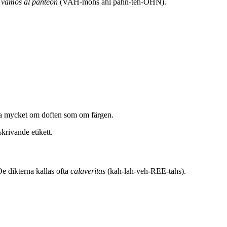
:
vamos al panteón
(VAH-mohs ahl pahn-teh-OHN).
ka mycket om doften som om färgen.
rivande etikett.
e dikterna kallas ofta
calaveritas
(kah-lah-veh-REE-tahs).