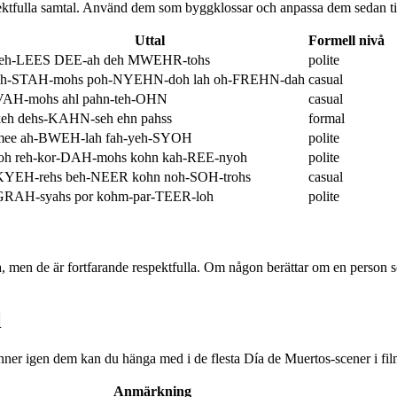
ektfulla samtal. Använd dem som byggklossar och anpassa dem sedan till
Uttal
Formell nivå
feh-LEES DEE-ah deh MWEHR-tohs
polite
eh-STAH-mohs poh-NYEHN-doh lah oh-FREHN-dah
casual
VAH-mohs ahl pahn-teh-OHN
casual
keh dehs-KAHN-seh ehn pahss
formal
mee ah-BWEH-lah fah-yeh-SYOH
polite
loh reh-kor-DAH-mohs kohn kah-REE-nyoh
polite
KYEH-rehs beh-NEER kohn noh-SOH-trohs
casual
GRAH-syahs por kohm-par-TEER-loh
polite
, men de är fortfarande respektfulla. Om någon berättar om en person s
l
ner igen dem kan du hänga med i de flesta Día de Muertos-scener i fil
Anmärkning