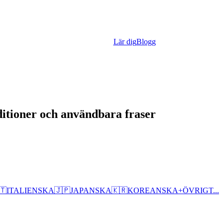
Lär dig
Blogg
ditioner och användbara fraser
🇹
ITALIENSKA
🇯🇵
JAPANSKA
🇰🇷
KOREANSKA
+
ÖVRIGT...