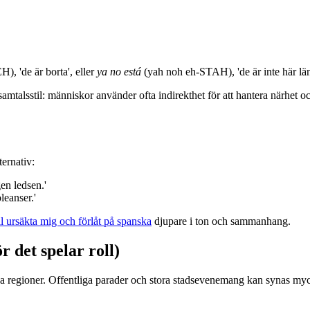
, 'de är borta', eller
ya no está
(yah noh eh-STAH), 'de är inte här läng
talsstil: människor använder ofta indirekthet för att hantera närhet och
ernativ:
n ledsen.'
eanser.'
ll ursäkta mig och förlåt på spanska
djupare i ton och sammanhang.
 det spelar roll)
lika regioner. Offentliga parader och stora stadsevenemang kan synas 