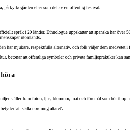
 på kyrkogården eller som del av en offentlig festival.
fficiellt språk i 20 länder. Ethnologue uppskattar att spanska har över
gemenskaper utomlands.
öden har mjukare, respektfulla alternativ, och folk väljer dem medvetet
, betonar att offentliga symboler och privata familjepraktiker kan samex
 höra
miljer ställer fram foton, ljus, blommor, mat och föremål som hör iho
er 'att ställa i ordning altaret'.