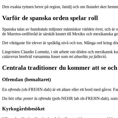
Den exakta rytmen beror på region, familj och om firandet sker hemma,
Varför de spanska orden spelar roll
Spanska talas av hundratals miljoner människor världen över, och är o
de Muertos-ordförråd är särskilt knutet till Mexiko och mexikanska 
Det viktigaste för elever är språklig nivå och ton. Många ord kring d
Lingvisten Claudio Lomnitz, i sitt arbete om döden och mexikansk kultur
calaveras
bredvid varsamma fraser som
mi abuelita ya falleció
.
Centrala traditioner du kommer att se och
Ofrendan (hemaltaret)
En
ofrenda
(oh-FREHN-dah) är ett altare eller ett bord med gåvor. Fa
Du hör ofta:
poner la ofrenda
(poh-NEHR lah oh-FREHN-dah), som betyd
Kyrkogårdsbesöket