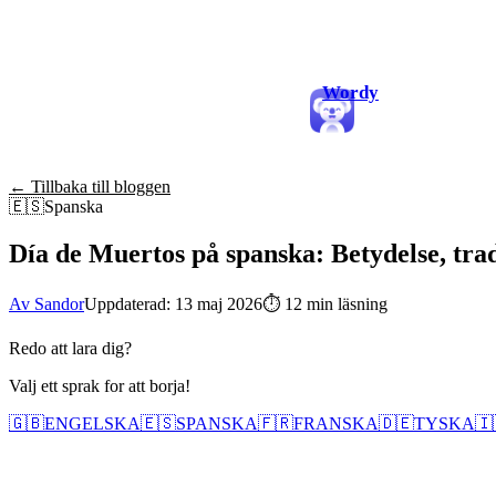
Wordy
← Tillbaka till bloggen
🇪🇸
Spanska
Día de Muertos på spanska: Betydelse, tra
Av Sandor
Uppdaterad: 13 maj 2026
⏱
12 min läsning
Redo att lara dig?
Valj ett sprak for att borja!
🇬🇧
ENGELSKA
🇪🇸
SPANSKA
🇫🇷
FRANSKA
🇩🇪
TYSKA
🇮