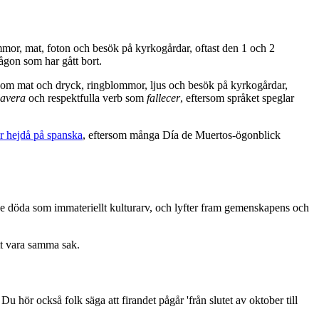
or, mat, foton och besök på kyrkogårdar, oftast den 1 och 2
någon som har gått bort.
om mat och dryck, ringblommor, ljus och besök på kyrkogårdar,
lavera
och respektfulla verb som
fallecer
, eftersom språket speglar
r hejdå på spanska
, eftersom många Día de Muertos-ögonblick
e döda som immateriellt kulturarv, och lyfter fram gemenskapens och
tt vara samma sak.
 hör också folk säga att firandet pågår 'från slutet av oktober till