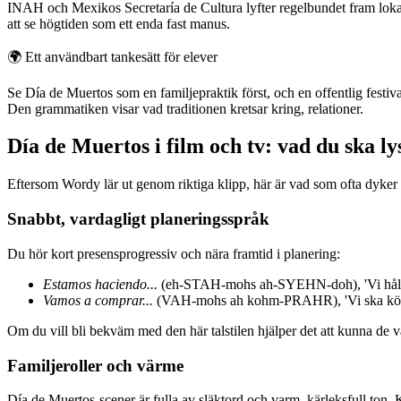
INAH och Mexikos Secretaría de Cultura lyfter regelbundet fram lokala t
att se högtiden som ett enda fast manus.
🌍
Ett användbart tankesätt för elever
Se Día de Muertos som en familjepraktik först, och en offentlig fest
Den grammatiken visar vad traditionen kretsar kring, relationer.
Día de Muertos i film och tv: vad du ska ly
Eftersom Wordy lär ut genom riktiga klipp, här är vad som ofta dyker 
Snabbt, vardagligt planeringsspråk
Du hör kort presensprogressiv och nära framtid i planering:
Estamos haciendo...
(eh-STAH-mohs ah-SYEHN-doh), 'Vi håller 
Vamos a comprar...
(VAH-mohs ah kohm-PRAHR), 'Vi ska köp
Om du vill bli bekväm med den här talstilen hjälper det att kunna de
Familjeroller och värme
Día de Muertos-scener är fulla av släktord och varm, kärleksfull ton