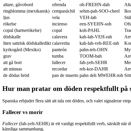
altare, gåvobord
ofrenda
oh-FREHN-dah
Alt
ringblomma (mexikansk)
cempasúchil
sehm-pah-SOO-cheel
Iko
ljus
vela
VEH-lah
Stä
rökelse
incienso
een-SYEHN-soh
Oft
copal (hartserökelse)
copal
koh-PAHL
Tra
dödskalle
calavera
kah-lah-VEH-rah
Anv
liten satirisk dödskalledikt
calaverita
kah-lah-veh-REE-tah
Kor
kyrkogård (Mexiko)
panteón
pahn-teh-OHN
Myc
grav
tumba
TOOM-bah
Anv
att gå bort
fallecer
fah-yeh-SEHR
Mer
att minnas
recordar
reh-kor-DAHR
Anv
de dödas bröd
pan de muerto
pahn deh MWEHR-toh
Söt
Hur man pratar om döden respektfullt på 
Spanska erbjuder flera sätt att tala om döden, och valet signalerar emp
Fallecer vs morir
Fallecer
(fah-yeh-SEHR) är ett vanligt respektfullt verb, särskilt när 
känsliga sammanhang.