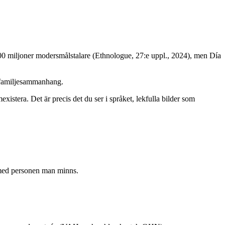
 500 miljoner modersmålstalare (Ethnologue, 27:e uppl., 2024), men Día
 i familjesammanhang.
istera. Det är precis det du ser i språket, lekfulla bilder som
p med personen man minns.