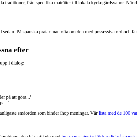
raditioner, från specifika maträtter till lokala kyrkogårdsvanor. När du l
ival sedan. På spanska pratar man ofta om den med possessiva ord och f
ssna efter
upp i dialog:
på att göra...'
a...'
 vanligaste småorden som binder ihop meningar. Vår
lista med de 100 va
. Kombinera den här artikeln med
hur man säger jag älskar dig på spansk