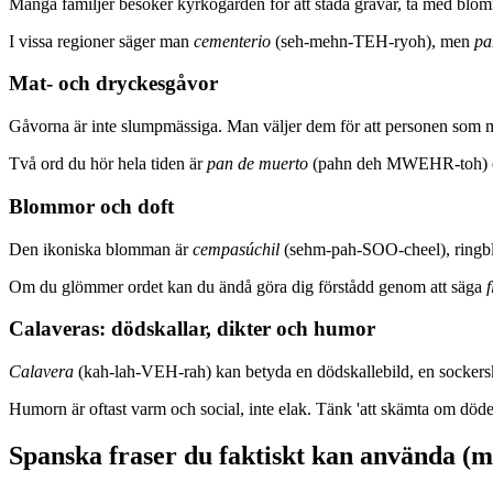
Många familjer besöker kyrkogården för att städa gravar, ta med blom
I vissa regioner säger man
cementerio
(seh-mehn-TEH-ryoh), men
pa
Mat- och dryckesgåvor
Gåvorna är inte slumpmässiga. Man väljer dem för att personen som min
Två ord du hör hela tiden är
pan de muerto
(pahn deh MWEHR-toh)
Blommor och doft
Den ikoniska blomman är
cempasúchil
(sehm-pah-SOO-cheel), ringbl
Om du glömmer ordet kan du ändå göra dig förstådd genom att säga
Calaveras: dödskallar, dikter och humor
Calavera
(kah-lah-VEH-rah) kan betyda en dödskallebild, en sockerska
Humorn är oftast varm och social, inte elak. Tänk 'att skämta om döden
Spanska fraser du faktiskt kan använda (m