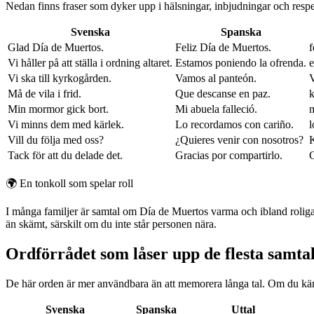
Nedan finns fraser som dyker upp i hälsningar, inbjudningar och resp
Svenska
Spanska
Glad Día de Muertos.
Feliz Día de Muertos.
Vi håller på att ställa i ordning altaret.
Estamos poniendo la ofrenda.
Vi ska till kyrkogården.
Vamos al panteón.
Må de vila i frid.
Que descanse en paz.
Min mormor gick bort.
Mi abuela falleció.
Vi minns dem med kärlek.
Lo recordamos con cariño.
Vill du följa med oss?
¿Quieres venir con nosotros?
Tack för att du delade det.
Gracias por compartirlo.
🌍
En tonkoll som spelar roll
I många familjer är samtal om Día de Muertos varma och ibland roliga
än skämt, särskilt om du inte står personen nära.
Ordförrådet som låser upp de flesta samta
De här orden är mer användbara än att memorera långa tal. Om du kän
Svenska
Spanska
Uttal