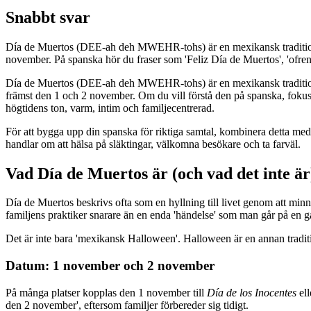
Snabbt svar
Día de Muertos (DEE-ah deh MWEHR-tohs) är en mexikansk tradition d
november. På spanska hör du fraser som 'Feliz Día de Muertos', 'ofrenda
Día de Muertos (DEE-ah deh MWEHR-tohs) är en mexikansk tradition d
främst den 1 och 2 november. Om du vill förstå den på spanska, fok
högtidens ton, varm, intim och familjecentrerad.
För att bygga upp din spanska för riktiga samtal, kombinera detta me
handlar om att hälsa på släktingar, välkomna besökare och ta farväl.
Vad Día de Muertos är (och vad det inte är
Día de Muertos beskrivs ofta som en hyllning till livet genom att m
familjens praktiker snarare än en enda 'händelse' som man går på en g
Det är inte bara 'mexikansk Halloween'. Halloween är en annan tradit
Datum: 1 november och 2 november
På många platser kopplas den 1 november till
Día de los Inocentes
ell
den 2 november', eftersom familjer förbereder sig tidigt.