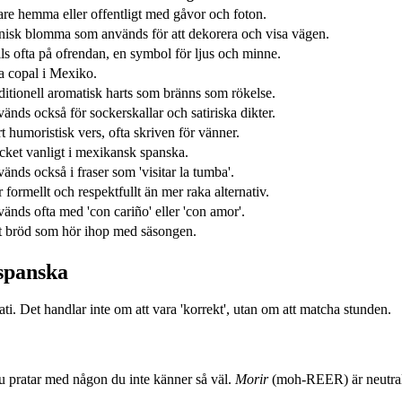
are hemma eller offentligt med gåvor och foton.
nisk blomma som används för att dekorera och visa vägen.
lls ofta på ofrendan, en symbol för ljus och minne.
a copal i Mexiko.
ditionell aromatisk harts som bränns som rökelse.
änds också för sockerskallar och satiriska dikter.
t humoristisk vers, ofta skriven för vänner.
ket vanligt i mexikansk spanska.
änds också i fraser som 'visitar la tumba'.
 formellt och respektfullt än mer raka alternativ.
änds ofta med 'con cariño' eller 'con amor'.
t bröd som hör ihop med säsongen.
spanska
ati. Det handlar inte om att vara 'korrekt', utan om att matcha stunden.
du pratar med någon du inte känner så väl.
Morir
(moh-REER) är neutralt