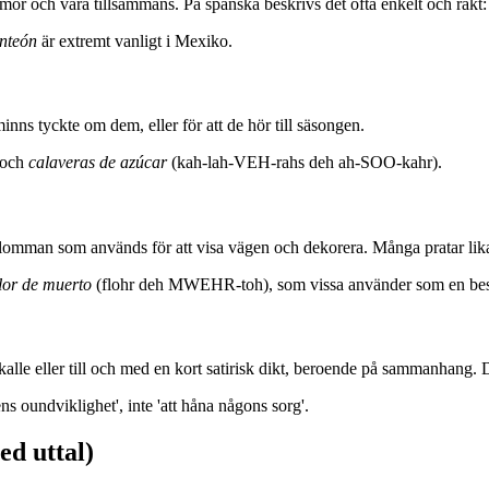
mor och vara tillsammans. På spanska beskrivs det ofta enkelt och rakt
nteón
är extremt vanligt i Mexiko.
ns tyckte om dem, eller för att de hör till säsongen.
 och
calaveras de azúcar
(kah-lah-VEH-rahs deh ah-SOO-kahr).
omman som används för att visa vägen och dekorera. Många pratar li
flor de muerto
(flohr deh MWEHR-toh), som vissa använder som en besk
lle eller till och med en kort satirisk dikt, beroende på sammanhang. D
s oundviklighet', inte 'att håna någons sorg'.
ed uttal)