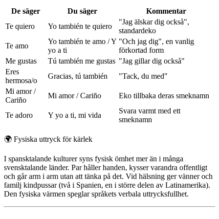
De säger
Du säger
Kommentar
"Jag älskar dig också",
Te quiero
Yo también te quiero
standardeko
Yo también te amo / Y
"Och jag dig", en vanlig
Te amo
yo a ti
förkortad form
Me gustas
Tú también me gustas
"Jag gillar dig också"
Eres
Gracias, tú también
"Tack, du med"
hermosa/o
Mi amor /
Mi amor / Cariño
Eko tillbaka deras smeknamn
Cariño
Svara varmt med ett
Te adoro
Y yo a ti, mi vida
smeknamn
🌍
Fysiska uttryck för kärlek
I spansktalande kulturer syns fysisk ömhet mer än i många
svensktalande länder. Par håller handen, kysser varandra offentligt
och går arm i arm utan att tänka på det. Vid hälsning ger vänner och
familj kindpussar (två i Spanien, en i större delen av Latinamerika).
Den fysiska värmen speglar språkets verbala uttrycksfullhet.