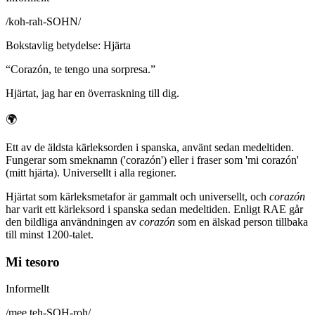
/
koh-rah-SOHN
/
Bokstavlig betydelse
:
Hjärta
“
Corazón, te tengo una sorpresa.
”
Hjärtat, jag har en överraskning till dig.
🌍
Ett av de äldsta kärleksorden i spanska, använt sedan medeltiden.
Fungerar som smeknamn ('corazón') eller i fraser som 'mi corazón'
(mitt hjärta). Universellt i alla regioner.
Hjärtat som kärleksmetafor är gammalt och universellt, och
corazón
har varit ett kärleksord i spanska sedan medeltiden. Enligt RAE går
den bildliga användningen av
corazón
som en älskad person tillbaka
till minst 1200-talet.
Mi tesoro
Informellt
/
mee teh-SOH-roh
/