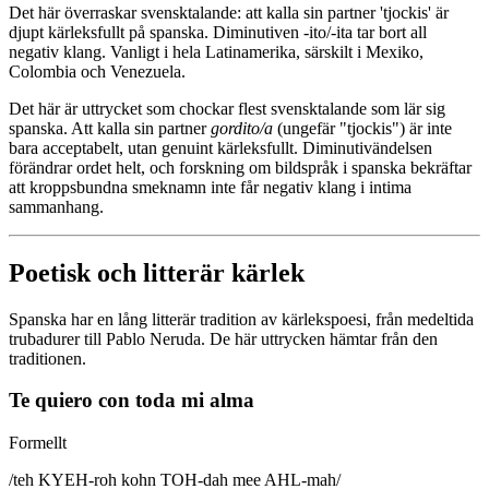
Det här överraskar svensktalande: att kalla sin partner 'tjockis' är
djupt kärleksfullt på spanska. Diminutiven -ito/-ita tar bort all
negativ klang. Vanligt i hela Latinamerika, särskilt i Mexiko,
Colombia och Venezuela.
Det här är uttrycket som chockar flest svensktalande som lär sig
spanska. Att kalla sin partner
gordito/a
(ungefär "tjockis") är inte
bara acceptabelt, utan genuint kärleksfullt. Diminutivändelsen
förändrar ordet helt, och forskning om bildspråk i spanska bekräftar
att kroppsbundna smeknamn inte får negativ klang i intima
sammanhang.
Poetisk och litterär kärlek
Spanska har en lång litterär tradition av kärlekspoesi, från medeltida
trubadurer till Pablo Neruda. De här uttrycken hämtar från den
traditionen.
Te quiero con toda mi alma
Formellt
/
teh KYEH-roh kohn TOH-dah mee AHL-mah
/