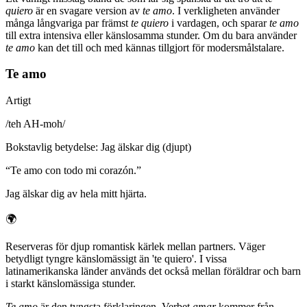
quiero
är en svagare version av
te amo
. I verkligheten använder
många långvariga par främst
te quiero
i vardagen, och sparar
te amo
till extra intensiva eller känslosamma stunder. Om du bara använder
te amo
kan det till och med kännas tillgjort för modersmålstalare.
Te amo
Artigt
/
teh AH-moh
/
Bokstavlig betydelse
:
Jag älskar dig (djupt)
“
Te amo con todo mi corazón.
”
Jag älskar dig av hela mitt hjärta.
🌍
Reserveras för djup romantisk kärlek mellan partners. Väger
betydligt tyngre känslomässigt än 'te quiero'. I vissa
latinamerikanska länder används det också mellan föräldrar och barn
i starkt känslomässiga stunder.
Te amo
är den tyngsta förklaringen. Verbet
amar
kommer från