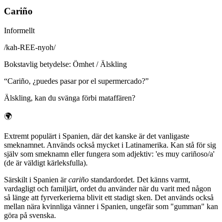
Cariño
Informellt
/
kah-REE-nyoh
/
Bokstavlig betydelse
:
Ömhet / Älskling
“
Cariño, ¿puedes pasar por el supermercado?
”
Älskling, kan du svänga förbi mataffären?
🌍
Extremt populärt i Spanien, där det kanske är det vanligaste
smeknamnet. Används också mycket i Latinamerika. Kan stå för sig
själv som smeknamn eller fungera som adjektiv: 'es muy cariñoso/a'
(de är väldigt kärleksfulla).
Särskilt i Spanien är
cariño
standardordet. Det känns varmt,
vardagligt och familjärt, ordet du använder när du varit med någon
så länge att fyrverkerierna blivit ett stadigt sken. Det används också
mellan nära kvinnliga vänner i Spanien, ungefär som "gumman" kan
göra på svenska.