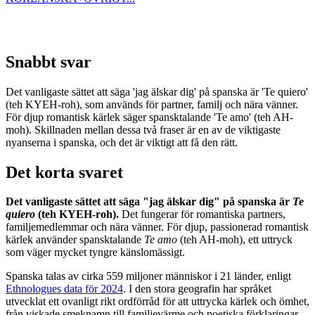
Snabbt svar
Det vanligaste sättet att säga 'jag älskar dig' på spanska är 'Te quiero'
(teh KYEH-roh), som används för partner, familj och nära vänner.
För djup romantisk kärlek säger spansktalande 'Te amo' (teh AH-
moh). Skillnaden mellan dessa två fraser är en av de viktigaste
nyanserna i spanska, och det är viktigt att få den rätt.
Det korta svaret
Det vanligaste sättet att säga "jag älskar dig" på spanska är
Te
quiero
(teh KYEH-roh).
Det fungerar för romantiska partners,
familjemedlemmar och nära vänner. För djup, passionerad romantisk
kärlek använder spansktalande
Te amo
(teh AH-moh), ett uttryck
som väger mycket tyngre känslomässigt.
Spanska talas av cirka 559 miljoner människor i 21 länder, enligt
Ethnologues data för 2024
. I den stora geografin har språket
utvecklat ett ovanligt rikt ordförråd för att uttrycka kärlek och ömhet,
från viskade smeknamn till familjevärme och poetiska förklaringar.