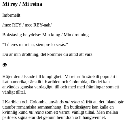
Mi rey / Mi reina
Informellt
/
mee REY / mee REY-nah
/
Bokstavlig betydelse
:
Min kung / Min drottning
“
Tú eres mi reina, siempre lo serás.
”
Du är min drottning, det kommer du alltid att vara.
🌍
Höjer den älskade till kunglighet. 'Mi reina' är särskilt populärt i
Latinamerika, särskilt i Karibien och Colombia, där det kan
användas ganska vardagligt, till och med med främlingar som ett
vänligt tilltal.
I Karibien och Colombia används
mi reina
så fritt att det ibland går
utanför romantiska sammanhang. En butiksägare kan kalla en
kvinnlig kund
mi reina
som ett varmt, vänligt tilltal. Men mellan
partners signalerar det genuin beundran och hängivenhet.