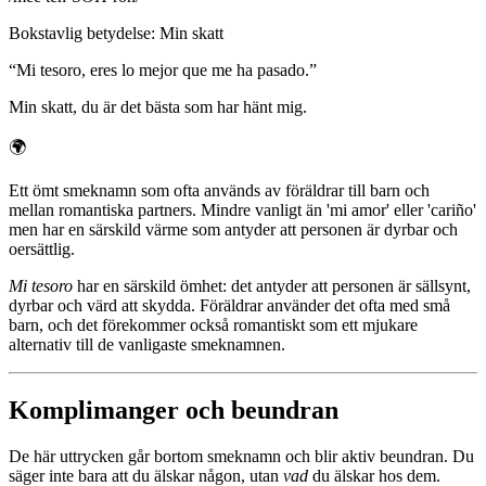
Bokstavlig betydelse
:
Min skatt
“
Mi tesoro, eres lo mejor que me ha pasado.
”
Min skatt, du är det bästa som har hänt mig.
🌍
Ett ömt smeknamn som ofta används av föräldrar till barn och
mellan romantiska partners. Mindre vanligt än 'mi amor' eller 'cariño'
men har en särskild värme som antyder att personen är dyrbar och
oersättlig.
Mi tesoro
har en särskild ömhet: det antyder att personen är sällsynt,
dyrbar och värd att skydda. Föräldrar använder det ofta med små
barn, och det förekommer också romantiskt som ett mjukare
alternativ till de vanligaste smeknamnen.
Komplimanger och beundran
De här uttrycken går bortom smeknamn och blir aktiv beundran. Du
säger inte bara att du älskar någon, utan
vad
du älskar hos dem.