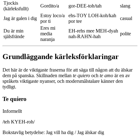
Tjockis
Gordito/a
gor-DEE-toh/tah
slang
(kärleksfullt)
Estoy loco/a
ehs-TOY LOH-koh/kah
Jag är galen i dig
casual
por ti
por tee
Eres mi
Du är min
EH-rehs mee MEH-dyah
media
polite
själsfrände
nah-RAHN-hah
naranja
Grundläggande kärleksförklaringar
Det här är de viktigaste fraserna för att säga till någon att du älskar
dem på spanska. Skillnaden mellan
te quiero
och
te amo
är en av
språkets viktigaste nyanser, och modersmålstalare känner den
tydligt.
Te quiero
Informellt
/
teh KYEH-roh
/
Bokstavlig betydelse
:
Jag vill ha dig / Jag älskar dig