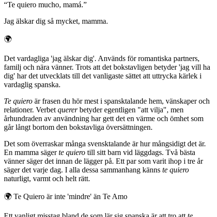
“
Te quiero mucho, mamá.
”
Jag älskar dig så mycket, mamma.
🌍
Det vardagliga 'jag älskar dig'. Används för romantiska partners,
familj och nära vänner. Trots att det bokstavligen betyder 'jag vill ha
dig' har det utvecklats till det vanligaste sättet att uttrycka kärlek i
vardaglig spanska.
Te quiero
är frasen du hör mest i spansktalande hem, vänskaper och
relationer. Verbet
querer
betyder egentligen "att vilja", men
århundraden av användning har gett det en värme och ömhet som
går långt bortom den bokstavliga översättningen.
Det som överraskar många svensktalande är hur mångsidigt det är.
En mamma säger
te quiero
till sitt barn vid läggdags. Två bästa
vänner säger det innan de lägger på. Ett par som varit ihop i tre år
säger det varje dag. I alla dessa sammanhang känns
te quiero
naturligt, varmt och helt rätt.
🌍
Te Quiero är inte 'mindre' än Te Amo
Ett vanligt misstag bland de som lär sig spanska är att tro att
te