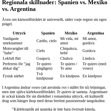
Regionala skillnader: Spanien vs. Mexiko
vs. Argentina
Även om kärnordförrådet är universellt, sätter varje region sin egen
prägel.
Uttryck
Spanien
Mexiko
Argentina
Vanligaste
Mi vida, mi
Mi amor,
Cariño, cielo
smeknamnet
amor
gordo/a
Motsvarighet till
Chiquito/a,
Cielo
Gordo/a
"babe"
bebé
Lekfull flirt
Guapo/a
Chulo/a
Lindo/a
Preferens för "jag
Te quiero
Te quiero /
Te quiero (med
älskar dig"
(dagligen)
Te amo
voseo)
Två
Fysisk närhet
En kindpuss
En kindpuss
kindpussar
I Argentina ändrar
voseo
(att använda
vos
i stället för
tú
) böjningar,
men inte själva kärleksordförrådet.
Te quiero
är samma. Argentinare
är också kända för sin direkthet i romantiska uttryck, ett kulturellt
drag som hänger ihop med deras berömt passionerade tangokultur.
"Kärleksspråk på spanska är inte bara översatt känsla,