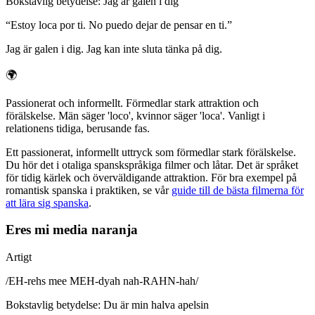
Bokstavlig betydelse
:
Jag är galen i dig
“
Estoy loca por ti. No puedo dejar de pensar en ti.
”
Jag är galen i dig. Jag kan inte sluta tänka på dig.
🌍
Passionerat och informellt. Förmedlar stark attraktion och
förälskelse. Män säger 'loco', kvinnor säger 'loca'. Vanligt i
relationens tidiga, berusande fas.
Ett passionerat, informellt uttryck som förmedlar stark förälskelse.
Du hör det i otaliga spanskspråkiga filmer och låtar. Det är språket
för tidig kärlek och överväldigande attraktion. För bra exempel på
romantisk spanska i praktiken, se vår
guide till de bästa filmerna för
att lära sig spanska
.
Eres mi media naranja
Artigt
/
EH-rehs mee MEH-dyah nah-RAHN-hah
/
Bokstavlig betydelse
:
Du är min halva apelsin