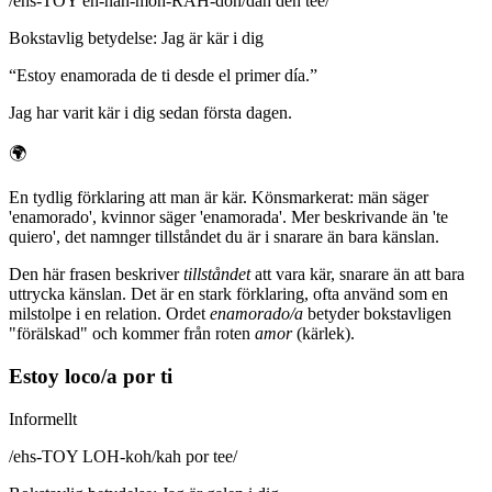
/
ehs-TOY eh-nah-moh-RAH-doh/dah deh tee
/
Bokstavlig betydelse
:
Jag är kär i dig
“
Estoy enamorada de ti desde el primer día.
”
Jag har varit kär i dig sedan första dagen.
🌍
En tydlig förklaring att man är kär. Könsmarkerat: män säger
'enamorado', kvinnor säger 'enamorada'. Mer beskrivande än 'te
quiero', det namnger tillståndet du är i snarare än bara känslan.
Den här frasen beskriver
tillståndet
att vara kär, snarare än att bara
uttrycka känslan. Det är en stark förklaring, ofta använd som en
milstolpe i en relation. Ordet
enamorado/a
betyder bokstavligen
"förälskad" och kommer från roten
amor
(kärlek).
Estoy loco/a por ti
Informellt
/
ehs-TOY LOH-koh/kah por tee
/