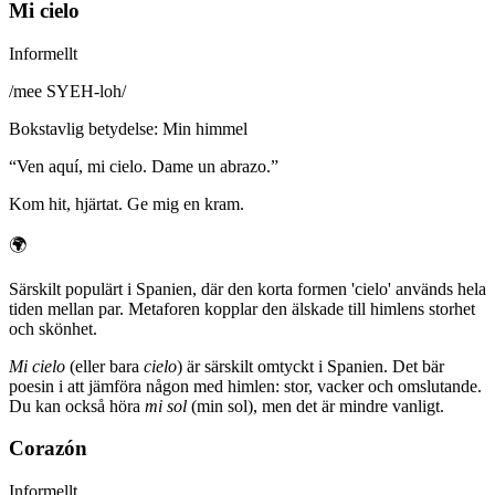
Mi cielo
Informellt
/
mee SYEH-loh
/
Bokstavlig betydelse
:
Min himmel
“
Ven aquí, mi cielo. Dame un abrazo.
”
Kom hit, hjärtat. Ge mig en kram.
🌍
Särskilt populärt i Spanien, där den korta formen 'cielo' används hela
tiden mellan par. Metaforen kopplar den älskade till himlens storhet
och skönhet.
Mi cielo
(eller bara
cielo
) är särskilt omtyckt i Spanien. Det bär
poesin i att jämföra någon med himlen: stor, vacker och omslutande.
Du kan också höra
mi sol
(min sol), men det är mindre vanligt.
Corazón
Informellt