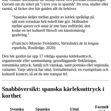
Oavsett om du söker på "i love you in spanish" för resa, studier eller
samtal, så täcker den här guiden allt du behöver.
"Spanska skiljer mellan grader av kärlek språkligt på
sätt som svenskan helt enkelt inte gör. Skillnaden
mellan querer och amar är inte bara ordförråd, den
kodar en hel kulturell filosofi om känslomässig
gradering."
(Francisco Moreno Fernández,
Variedades de la lengua
española
, Routledge, 2020)
Den här guiden tar upp 17 viktiga spanska kärleksuttryck,
organiserade efter sammanhang: grundläggande förklaringar,
romantiska uttryck, familj och vänskap, samt poetiska eller regionala
varianter. Varje uttryck har uttal, formalitetsnivå, en exempelsats och
kulturell kontext, så att du inte trampar fel.
Snabböversikt: spanska kärleksuttryck i
korthet
Formell
Svenska
Spanska
Uttal