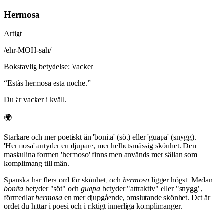
Hermosa
Artigt
/
ehr-MOH-sah
/
Bokstavlig betydelse
:
Vacker
“
Estás hermosa esta noche.
”
Du är vacker i kväll.
🌍
Starkare och mer poetiskt än 'bonita' (söt) eller 'guapa' (snygg).
'Hermosa' antyder en djupare, mer helhetsmässig skönhet. Den
maskulina formen 'hermoso' finns men används mer sällan som
komplimang till män.
Spanska har flera ord för skönhet, och
hermosa
ligger högst. Medan
bonita
betyder "söt" och
guapa
betyder "attraktiv" eller "snygg",
förmedlar
hermosa
en mer djupgående, omslutande skönhet. Det är
ordet du hittar i poesi och i riktigt innerliga komplimanger.