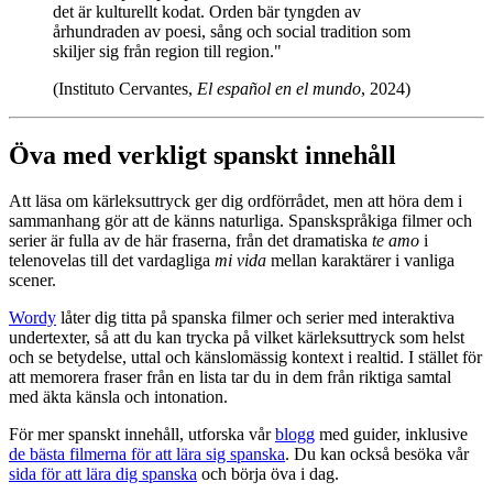
det är kulturellt kodat. Orden bär tyngden av
århundraden av poesi, sång och social tradition som
skiljer sig från region till region."
(Instituto Cervantes,
El español en el mundo
, 2024)
Öva med verkligt spanskt innehåll
Att läsa om kärleksuttryck ger dig ordförrådet, men att höra dem i
sammanhang gör att de känns naturliga. Spanskspråkiga filmer och
serier är fulla av de här fraserna, från det dramatiska
te amo
i
telenovelas till det vardagliga
mi vida
mellan karaktärer i vanliga
scener.
Wordy
låter dig titta på spanska filmer och serier med interaktiva
undertexter, så att du kan trycka på vilket kärleksuttryck som helst
och se betydelse, uttal och känslomässig kontext i realtid. I stället för
att memorera fraser från en lista tar du in dem från riktiga samtal
med äkta känsla och intonation.
För mer spanskt innehåll, utforska vår
blogg
med guider, inklusive
de bästa filmerna för att lära sig spanska
. Du kan också besöka vår
sida för att lära dig spanska
och börja öva i dag.