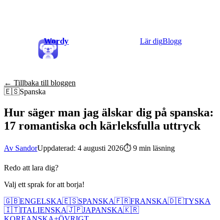
Wordy
Lär dig
Blogg
← Tillbaka till bloggen
🇪🇸
Spanska
Hur säger man jag älskar dig på spanska:
17 romantiska och kärleksfulla uttryck
Av Sandor
Uppdaterad: 4 augusti 2026
⏱
9 min läsning
Redo att lara dig?
Valj ett sprak for att borja!
🇬🇧
ENGELSKA
🇪🇸
SPANSKA
🇫🇷
FRANSKA
🇩🇪
TYSKA
🇮🇹
ITALIENSKA
🇯🇵
JAPANSKA
🇰🇷
KOREANSKA
+
ÖVRIGT...