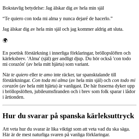
Bokstavlig betydelse
:
Jag älskar dig av hela min själ
“
Te quiero con toda mi alma y nunca dejaré de hacerlo.
”
Jag älskar dig av hela min själ och jag kommer aldrig att sluta.
🌍
En poetisk förstärkning i innerliga förklaringar, bröllopslöften och
kärleksbrev. 'Alma' (själ) ger andligt djup. Du hör också 'con todo
mi corazón' (av hela mitt hjärta) som variant.
När
te quiero
eller
te amo
inte räcker, tar spansktalande till
förstärkningar.
Con toda mi alma
(av hela min själ) och
con todo mi
corazón
(av hela mitt hjärta) är vanligast. De här fraserna dyker upp
i bröllopslöften, jubileumsfiranden och i brev som folk sparar i lådor
i årtionden.
Hur du svarar på spanska kärleksuttryck
Att veta hur du svarar är lika viktigt som att veta vad du ska säga.
Här är de mest naturliga svaren på vanliga förklaringar.