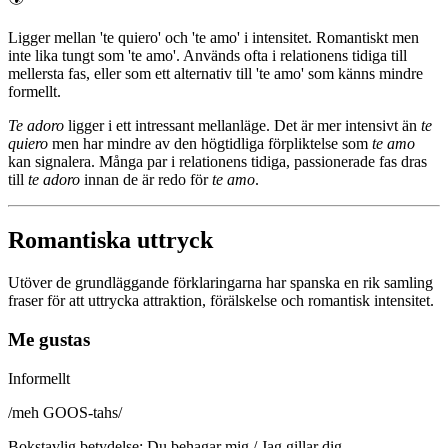
Ligger mellan 'te quiero' och 'te amo' i intensitet. Romantiskt men
inte lika tungt som 'te amo'. Används ofta i relationens tidiga till
mellersta fas, eller som ett alternativ till 'te amo' som känns mindre
formellt.
Te adoro
ligger i ett intressant mellanläge. Det är mer intensivt än
te
quiero
men har mindre av den högtidliga förpliktelse som
te amo
kan signalera. Många par i relationens tidiga, passionerade fas dras
till
te adoro
innan de är redo för
te amo
.
Romantiska uttryck
Utöver de grundläggande förklaringarna har spanska en rik samling
fraser för att uttrycka attraktion, förälskelse och romantisk intensitet.
Me gustas
Informellt
/
meh GOOS-tahs
/
Bokstavlig betydelse
:
Du behagar mig / Jag gillar dig