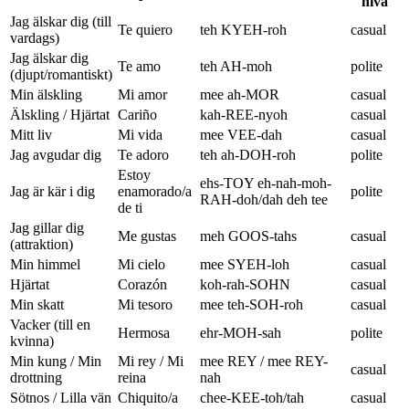
nivå
Jag älskar dig (till
Te quiero
teh KYEH-roh
casual
vardags)
Jag älskar dig
Te amo
teh AH-moh
polite
(djupt/romantiskt)
Min älskling
Mi amor
mee ah-MOR
casual
Älskling / Hjärtat
Cariño
kah-REE-nyoh
casual
Mitt liv
Mi vida
mee VEE-dah
casual
Jag avgudar dig
Te adoro
teh ah-DOH-roh
polite
Estoy
ehs-TOY eh-nah-moh-
Jag är kär i dig
enamorado/a
polite
RAH-doh/dah deh tee
de ti
Jag gillar dig
Me gustas
meh GOOS-tahs
casual
(attraktion)
Min himmel
Mi cielo
mee SYEH-loh
casual
Hjärtat
Corazón
koh-rah-SOHN
casual
Min skatt
Mi tesoro
mee teh-SOH-roh
casual
Vacker (till en
Hermosa
ehr-MOH-sah
polite
kvinna)
Min kung / Min
Mi rey / Mi
mee REY / mee REY-
casual
drottning
reina
nah
Sötnos / Lilla vän
Chiquito/a
chee-KEE-toh/tah
casual