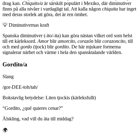
drag kan.
Chiquito/a
är särskilt populärt i Mexiko, där diminutiver
finns på alla nivåer i vardagligt tal. Att kalla någon
chiquita
har inget
med deras storlek att göra, det är ren ömhet.
💡
Diminutivernas kraft
Spanska diminutiver (-ito/-ita) kan göra nästan vilket ord som helst
till ett kärleksord.
Amor
blir
amorcito
,
corazón
blir
corazoncito
, till
och med
gordo
(tjock) blir
gordito
. De här mjukare formerna
signalerar närhet och värme i hela den spansktalande världen.
Gordito/a
Slang
/
gor-DEE-toh/tah
/
Bokstavlig betydelse
:
Liten tjockis (kärleksfullt)
“
Gordito, ¿qué quieres cenar?
”
Älskling, vad vill du äta till middag?
🌍