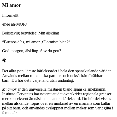
Mi amor
Informellt
/
mee ah-MOR
/
Bokstavlig betydelse
:
Min älskling
“
Buenos días, mi amor. ¿Dormiste bien?
”
God morgon, älskling. Sov du gott?
🌍
Det allra populäraste kärleksordet i hela den spansktalande världen.
Används mellan romantiska partners och också från föräldrar till
barn. Du hör det i varje land utan undantag.
Mi amor
är den universella mästaren bland spanska smeknamn.
Instituto Cervantes har noterat att det överskrider regionala gränser
mer konsekvent än nästan alla andra kärleksord. Du hör det viskas
mellan älskande, ropas över en marknad av en mamma som kallar
på sitt barn, och användas avslappnat mellan makar som varit gifta i
femtio år.