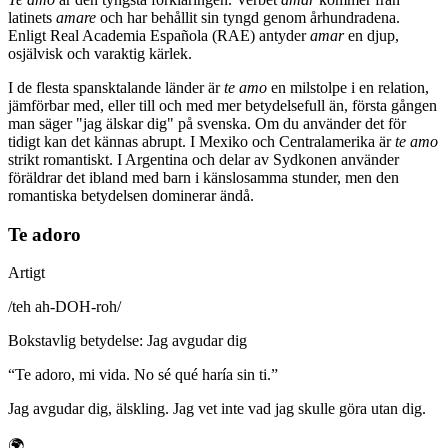
latinets
amare
och har behållit sin tyngd genom århundradena.
Enligt Real Academia Española (RAE) antyder
amar
en djup,
osjälvisk och varaktig kärlek.
I de flesta spansktalande länder är
te amo
en milstolpe i en relation,
jämförbar med, eller till och med mer betydelsefull än, första gången
man säger "jag älskar dig" på svenska. Om du använder det för
tidigt kan det kännas abrupt. I Mexiko och Centralamerika är
te amo
strikt romantiskt. I Argentina och delar av Sydkonen använder
föräldrar det ibland med barn i känslosamma stunder, men den
romantiska betydelsen dominerar ändå.
Te adoro
Artigt
/
teh ah-DOH-roh
/
Bokstavlig betydelse
:
Jag avgudar dig
“
Te adoro, mi vida. No sé qué haría sin ti.
”
Jag avgudar dig, älskling. Jag vet inte vad jag skulle göra utan dig.
🌍