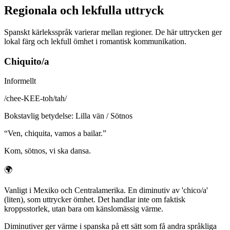
Regionala och lekfulla uttryck
Spanskt kärleksspråk varierar mellan regioner. De här uttrycken ger
lokal färg och lekfull ömhet i romantisk kommunikation.
Chiquito/a
Informellt
/
chee-KEE-toh/tah
/
Bokstavlig betydelse
:
Lilla vän / Sötnos
“
Ven, chiquita, vamos a bailar.
”
Kom, sötnos, vi ska dansa.
🌍
Vanligt i Mexiko och Centralamerika. En diminutiv av 'chico/a'
(liten), som uttrycker ömhet. Det handlar inte om faktisk
kroppsstorlek, utan bara om känslomässig värme.
Diminutiver ger värme i spanska på ett sätt som få andra språkliga