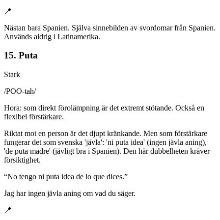
📍
Nästan bara Spanien. Själva sinnebilden av svordomar från Spanien.
Används aldrig i Latinamerika.
15. Puta
Stark
/
POO-tah
/
Hora: som direkt förolämpning är det extremt stötande. Också en
flexibel förstärkare.
Riktat mot en person är det djupt kränkande. Men som förstärkare
fungerar det som svenska 'jävla': 'ni puta idea' (ingen jävla aning),
'de puta madre' (jävligt bra i Spanien). Den här dubbelheten kräver
försiktighet.
“
No tengo ni puta idea de lo que dices.
”
Jag har ingen jävla aning om vad du säger.
📍