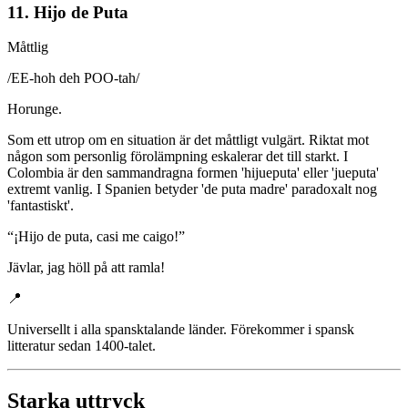
11. Hijo de Puta
Måttlig
/
EE-hoh deh POO-tah
/
Horunge.
Som ett utrop om en situation är det måttligt vulgärt. Riktat mot
någon som personlig förolämpning eskalerar det till starkt. I
Colombia är den sammandragna formen 'hijueputa' eller 'jueputa'
extremt vanlig. I Spanien betyder 'de puta madre' paradoxalt nog
'fantastiskt'.
“
¡Hijo de puta, casi me caigo!
”
Jävlar, jag höll på att ramla!
📍
Universellt i alla spansktalande länder. Förekommer i spansk
litteratur sedan 1400-talet.
Starka uttryck