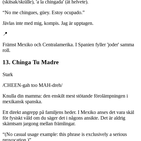
(skitsak/skrälle), 'a la chingada' (åt helvete).
“
No me chingues, güey. Estoy ocupado.
”
Jävlas inte med mig, kompis. Jag är upptagen.
📍
Främst Mexiko och Centralamerika. I Spanien fyller 'joder' samma
roll.
13. Chinga Tu Madre
Stark
/
CHEEN-gah too MAH-dreh
/
Knulla din mamma: den enskilt mest stötande förolämpningen i
mexikansk spanska.
Ett direkt angrepp på familjens heder. I Mexiko anses det vara skäl
för fysiskt våld om du säger det i någons ansikte. Det är aldrig
skämtsam jargong mellan främlingar.
“
(No casual usage example: this phrase is exclusively a serious
provocation.)
”