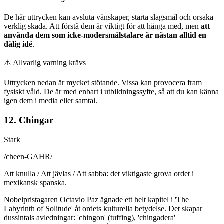
De här uttrycken kan avsluta vänskaper, starta slagsmål och orsaka
verklig skada. Att förstå dem är viktigt för att hänga med, men
att
använda dem som icke-modersmålstalare är nästan alltid en
dålig idé
.
⚠️
Allvarlig varning krävs
Uttrycken nedan är mycket stötande. Vissa kan provocera fram
fysiskt våld. De är med enbart i utbildningssyfte, så att du kan känna
igen dem i media eller samtal.
12. Chingar
Stark
/
cheen-GAHR
/
Att knulla / Att jävlas / Att sabba: det viktigaste grova ordet i
mexikansk spanska.
Nobelpristagaren Octavio Paz ägnade ett helt kapitel i 'The
Labyrinth of Solitude' åt ordets kulturella betydelse. Det skapar
dussintals avledningar: 'chingon' (tuffing), 'chingadera'