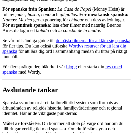
För spanska från Spanien:
La Casa de Papel
(Money Heist) är
full av
joder
,
hostia
,
cono
och
gilipollas
.
För mexikansk spanska:
Narcos: Mexico
ger exponering för
chingar
och dess avledningar.
För argentinsk spanska:
leta efter filmer med naturlig Buenos
Aires-dialog med
boludo
och
la concha de tu madre
.
Se vår fullständiga guide till
de bästa filmerna för att lära sig spanska
för fler tips. Du kan också utforska
Wordys resurser för att lära dig
spanska
för att lära dig ord i sammanhang medan du tittar på riktigt
innehåll.
För fler språkguider, bläddra i vår
blogg
eller starta din
resa med
spanska
med Wordy.
Avslutande tankar
Spanska svordomar är ett kulturellt rikt system som formats av
århundraden av religiös historia, familjevärderingar och regional
identitet. Här är de viktigaste punkterna:
Målet är förståelse.
Du kommer att stöta på varje ord här om du
tillbringar verklig tid med spanska. Om du förstår styrka och