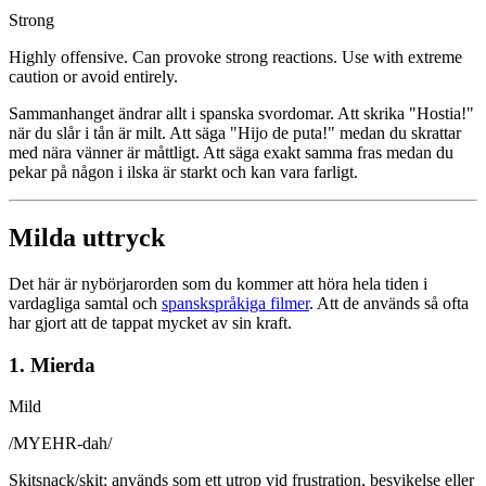
Strong
Highly offensive. Can provoke strong reactions. Use with extreme
caution or avoid entirely.
Sammanhanget ändrar allt i spanska svordomar. Att skrika "Hostia!"
när du slår i tån är milt. Att säga "Hijo de puta!" medan du skrattar
med nära vänner är måttligt. Att säga exakt samma fras medan du
pekar på någon i ilska är starkt och kan vara farligt.
Milda uttryck
Det här är nybörjarorden som du kommer att höra hela tiden i
vardagliga samtal och
spanskspråkiga filmer
. Att de används så ofta
har gjort att de tappat mycket av sin kraft.
1. Mierda
Mild
/
MYEHR-dah
/
Skitsnack/skit: används som ett utrop vid frustration, besvikelse eller