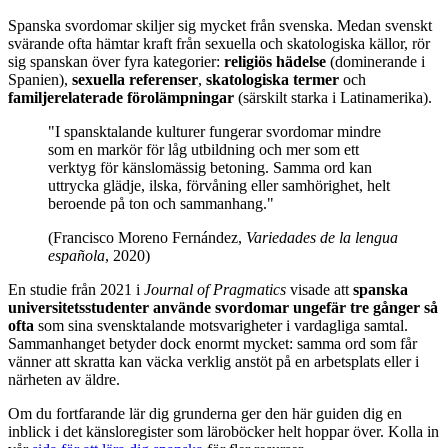
Spanska svordomar skiljer sig mycket från svenska. Medan svenskt
svärande ofta hämtar kraft från sexuella och skatologiska källor, rör
sig spanskan över fyra kategorier:
religiös hädelse
(dominerande i
Spanien),
sexuella referenser
,
skatologiska termer
och
familjerelaterade förolämpningar
(särskilt starka i Latinamerika).
"I spansktalande kulturer fungerar svordomar mindre
som en markör för låg utbildning och mer som ett
verktyg för känslomässig betoning. Samma ord kan
uttrycka glädje, ilska, förvåning eller samhörighet, helt
beroende på ton och sammanhang."
(Francisco Moreno Fernández,
Variedades de la lengua
española
, 2020)
En studie från 2021 i
Journal of Pragmatics
visade att
spanska
universitetsstudenter använde svordomar ungefär tre gånger så
ofta
som sina svensktalande motsvarigheter i vardagliga samtal.
Sammanhanget betyder dock enormt mycket: samma ord som får
vänner att skratta kan väcka verklig anstöt på en arbetsplats eller i
närheten av äldre.
Om du fortfarande lär dig grunderna ger den här guiden dig en
inblick i det känsloregister som läroböcker helt hoppar över. Kolla in