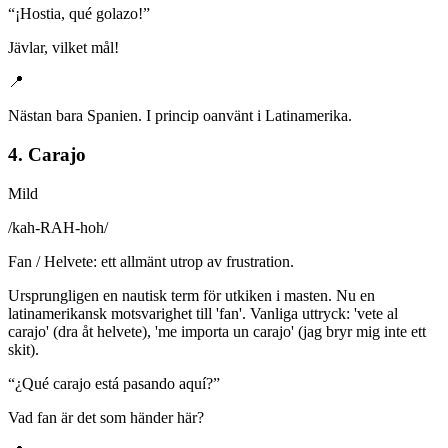
“
¡Hostia, qué golazo!
”
Jävlar, vilket mål!
📍
Nästan bara Spanien. I princip oanvänt i Latinamerika.
4. Carajo
Mild
/
kah-RAH-hoh
/
Fan / Helvete: ett allmänt utrop av frustration.
Ursprungligen en nautisk term för utkiken i masten. Nu en
latinamerikansk motsvarighet till 'fan'. Vanliga uttryck: 'vete al
carajo' (dra åt helvete), 'me importa un carajo' (jag bryr mig inte ett
skit).
“
¿Qué carajo está pasando aquí?
”
Vad fan är det som händer här?