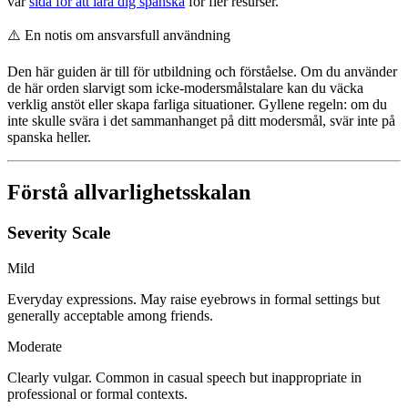
vår
sida för att lära dig spanska
för fler resurser.
⚠️
En notis om ansvarsfull användning
Den här guiden är till för utbildning och förståelse. Om du använder
de här orden slarvigt som icke-modersmålstalare kan du väcka
verklig anstöt eller skapa farliga situationer. Gyllene regeln: om du
inte skulle svära i det sammanhanget på ditt modersmål, svär inte på
spanska heller.
Förstå allvarlighetsskalan
Severity Scale
Mild
Everyday expressions. May raise eyebrows in formal settings but
generally acceptable among friends.
Moderate
Clearly vulgar. Common in casual speech but inappropriate in
professional or formal contexts.