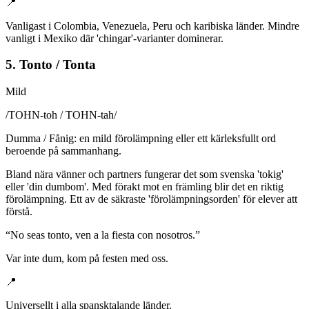
📍
Vanligast i Colombia, Venezuela, Peru och karibiska länder. Mindre
vanligt i Mexiko där 'chingar'-varianter dominerar.
5. Tonto / Tonta
Mild
/
TOHN-toh / TOHN-tah
/
Dumma / Fånig: en mild förolämpning eller ett kärleksfullt ord
beroende på sammanhang.
Bland nära vänner och partners fungerar det som svenska 'tokig'
eller 'din dumbom'. Med förakt mot en främling blir det en riktig
förolämpning. Ett av de säkraste 'förolämpningsorden' för elever att
förstå.
“
No seas tonto, ven a la fiesta con nosotros.
”
Var inte dum, kom på festen med oss.
📍
Universellt i alla spansktalande länder.