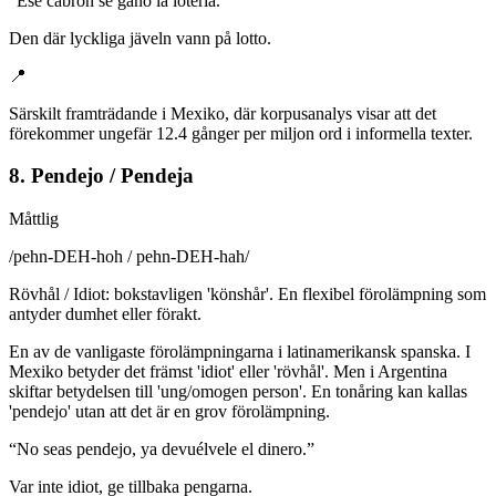
“
Ese cabrón se ganó la lotería.
”
Den där lyckliga jäveln vann på lotto.
📍
Särskilt framträdande i Mexiko, där korpusanalys visar att det
förekommer ungefär 12.4 gånger per miljon ord i informella texter.
8. Pendejo / Pendeja
Måttlig
/
pehn-DEH-hoh / pehn-DEH-hah
/
Rövhål / Idiot: bokstavligen 'könshår'. En flexibel förolämpning som
antyder dumhet eller förakt.
En av de vanligaste förolämpningarna i latinamerikansk spanska. I
Mexiko betyder det främst 'idiot' eller 'rövhål'. Men i Argentina
skiftar betydelsen till 'ung/omogen person'. En tonåring kan kallas
'pendejo' utan att det är en grov förolämpning.
“
No seas pendejo, ya devuélvele el dinero.
”
Var inte idiot, ge tillbaka pengarna.