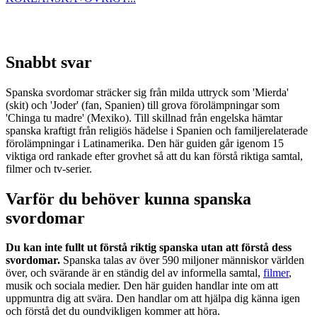
Snabbt svar
Spanska svordomar sträcker sig från milda uttryck som 'Mierda'
(skit) och 'Joder' (fan, Spanien) till grova förolämpningar som
'Chinga tu madre' (Mexiko). Till skillnad från engelska hämtar
spanska kraftigt från religiös hädelse i Spanien och familjerelaterade
förolämpningar i Latinamerika. Den här guiden går igenom 15
viktiga ord rankade efter grovhet så att du kan förstå riktiga samtal,
filmer och tv-serier.
Varför du behöver kunna spanska
svordomar
Du kan inte fullt ut förstå riktig spanska utan att förstå dess
svordomar.
Spanska talas av över 590 miljoner människor världen
över, och svärande är en ständig del av informella samtal,
filmer
,
musik och sociala medier. Den här guiden handlar inte om att
uppmuntra dig att svära. Den handlar om att hjälpa dig känna igen
och förstå det du oundvikligen kommer att höra.