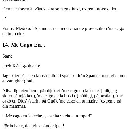
Den här frasen används bara som en direkt, extrem provokation.
📍
Främst Mexiko. I Spanien är en motsvarande provokation 'me cago
en tu madre'.
14. Me Cago En...
Stark
/
meh KAH-goh ehn
/
Jag skiter på...: en konstruktion i spanska från Spanien med glidande
allvarlighetsgrad.
Allvarligheten beror på objektet: 'me cago en la leche' (milt, jag
skiter på mjölken), 'me cago en la hostia' (måttligt, på hostian), 'me
cago en Dios' (starkt, på Gud), 'me cago en tu madre' (extremt, på
din mamma).
“
¡Me cago en la leche, ya se ha vuelto a romper!
”
För helvete, den gick sönder igen!