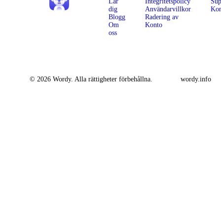
Lär
Integritetspolicy
Sup
dig
Användarvillkor
Kon
Blogg
Radering av
Om
Konto
oss
© 2026 Wordy. Alla rättigheter förbehållna.
wordy.info