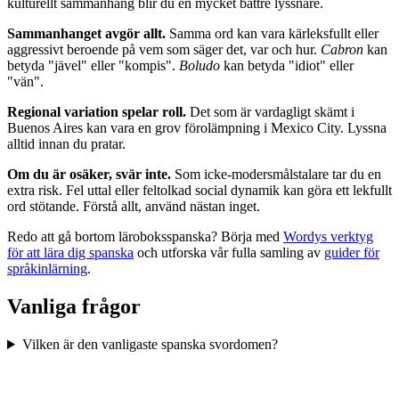
kulturellt sammanhang blir du en mycket bättre lyssnare.
Sammanhanget avgör allt.
Samma ord kan vara kärleksfullt eller
aggressivt beroende på vem som säger det, var och hur.
Cabron
kan
betyda "jävel" eller "kompis".
Boludo
kan betyda "idiot" eller
"vän".
Regional variation spelar roll.
Det som är vardagligt skämt i
Buenos Aires kan vara en grov förolämpning i Mexico City. Lyssna
alltid innan du pratar.
Om du är osäker, svär inte.
Som icke-modersmålstalare tar du en
extra risk. Fel uttal eller feltolkad social dynamik kan göra ett lekfullt
ord stötande. Förstå allt, använd nästan inget.
Redo att gå bortom läroboksspanska? Börja med
Wordys verktyg
för att lära dig spanska
och utforska vår fulla samling av
guider för
språkinlärning
.
Vanliga frågor
Vilken är den vanligaste spanska svordomen?