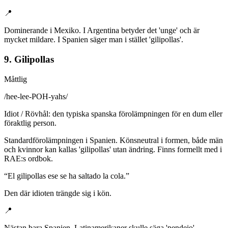
📍
Dominerande i Mexiko. I Argentina betyder det 'unge' och är
mycket mildare. I Spanien säger man i stället 'gilipollas'.
9. Gilipollas
Måttlig
/
hee-lee-POH-yahs
/
Idiot / Rövhål: den typiska spanska förolämpningen för en dum eller
föraktlig person.
Standardförolämpningen i Spanien. Könsneutral i formen, både män
och kvinnor kan kallas 'gilipollas' utan ändring. Finns formellt med i
RAE:s ordbok.
“
El gilipollas ese se ha saltado la cola.
”
Den där idioten trängde sig i kön.
📍
Nästan bara Spanien. Latinamerikaner skulle säga 'pendejo'