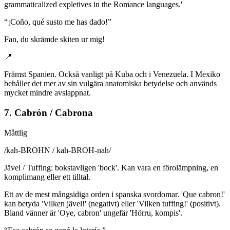
grammaticalized expletives in the Romance languages.'
“
¡Coño, qué susto me has dado!
”
Fan, du skrämde skiten ur mig!
📍
Främst Spanien. Också vanligt på Kuba och i Venezuela. I Mexiko
behåller det mer av sin vulgära anatomiska betydelse och används
mycket mindre avslappnat.
7. Cabrón / Cabrona
Måttlig
/
kah-BROHN / kah-BROH-nah
/
Jävel / Tuffing: bokstavligen 'bock'. Kan vara en förolämpning, en
komplimang eller ett tilltal.
Ett av de mest mångsidiga orden i spanska svordomar. 'Que cabron!'
kan betyda 'Vilken jävel!' (negativt) eller 'Vilken tuffing!' (positivt).
Bland vänner är 'Oye, cabron' ungefär 'Hörru, kompis'.