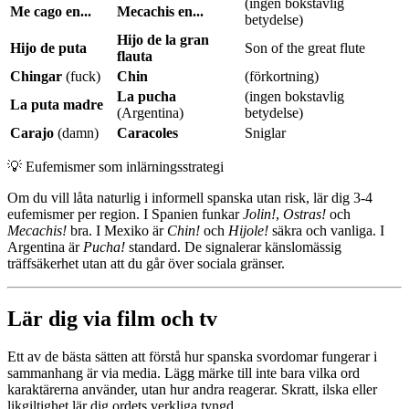
(ingen bokstavlig
Me cago en...
Mecachis en...
betydelse)
Hijo de la gran
Hijo de puta
Son of the great flute
flauta
Chingar
(fuck)
Chin
(förkortning)
La pucha
(ingen bokstavlig
La puta madre
(Argentina)
betydelse)
Carajo
(damn)
Caracoles
Sniglar
💡
Eufemismer som inlärningsstrategi
Om du vill låta naturlig i informell spanska utan risk, lär dig 3-4
eufemismer per region. I Spanien funkar
Jolin!
,
Ostras!
och
Mecachis!
bra. I Mexiko är
Chin!
och
Hijole!
säkra och vanliga. I
Argentina är
Pucha!
standard. De signalerar känslomässig
träffsäkerhet utan att du går över sociala gränser.
Lär dig via film och tv
Ett av de bästa sätten att förstå hur spanska svordomar fungerar i
sammanhang är via media. Lägg märke till inte bara vilka ord
karaktärerna använder, utan hur andra reagerar. Skratt, ilska eller
likgiltighet lär dig ordets verkliga tyngd.