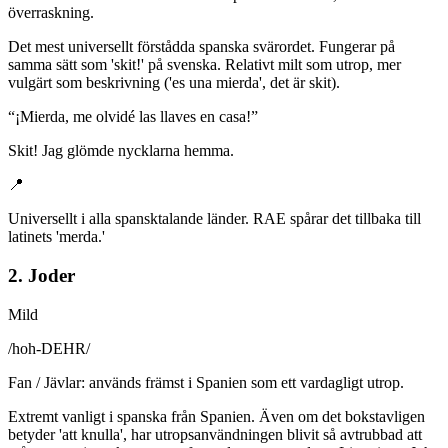
överraskning.
Det mest universellt förstådda spanska svärordet. Fungerar på
samma sätt som 'skit!' på svenska. Relativt milt som utrop, mer
vulgärt som beskrivning ('es una mierda', det är skit).
“
¡Mierda, me olvidé las llaves en casa!
”
Skit! Jag glömde nycklarna hemma.
📍
Universellt i alla spansktalande länder. RAE spårar det tillbaka till
latinets 'merda.'
2. Joder
Mild
/
hoh-DEHR
/
Fan / Jävlar: används främst i Spanien som ett vardagligt utrop.
Extremt vanligt i spanska från Spanien. Även om det bokstavligen
betyder 'att knulla', har utropsanvändningen blivit så avtrubbad att