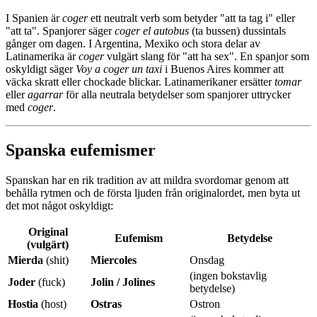
I Spanien är
coger
ett neutralt verb som betyder "att ta tag i" eller
"att ta". Spanjorer säger
coger el autobus
(ta bussen) dussintals
gånger om dagen. I Argentina, Mexiko och stora delar av
Latinamerika är
coger
vulgärt slang för "att ha sex". En spanjor som
oskyldigt säger
Voy a coger un taxi
i Buenos Aires kommer att
väcka skratt eller chockade blickar. Latinamerikaner ersätter
tomar
eller
agarrar
för alla neutrala betydelser som spanjorer uttrycker
med
coger
.
Spanska eufemismer
Spanskan har en rik tradition av att mildra svordomar genom att
behålla rytmen och de första ljuden från originalordet, men byta ut
det mot något oskyldigt:
Original
Eufemism
Betydelse
(vulgärt)
Mierda
(shit)
Miercoles
Onsdag
(ingen bokstavlig
Joder
(fuck)
Jolin / Jolines
betydelse)
Hostia
(host)
Ostras
Ostron