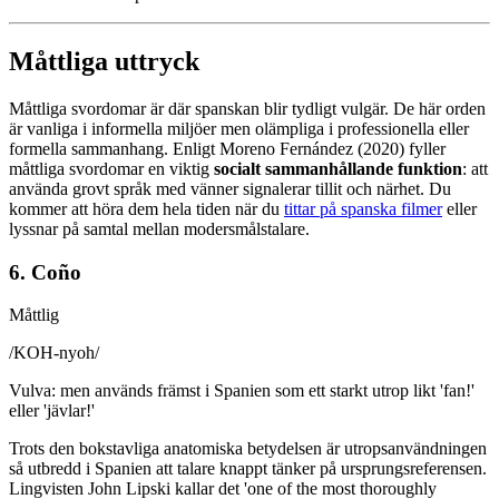
Måttliga uttryck
Måttliga svordomar är där spanskan blir tydligt vulgär. De här orden
är vanliga i informella miljöer men olämpliga i professionella eller
formella sammanhang. Enligt Moreno Fernández (2020) fyller
måttliga svordomar en viktig
socialt sammanhållande funktion
: att
använda grovt språk med vänner signalerar tillit och närhet. Du
kommer att höra dem hela tiden när du
tittar på spanska filmer
eller
lyssnar på samtal mellan modersmålstalare.
6. Coño
Måttlig
/
KOH-nyoh
/
Vulva: men används främst i Spanien som ett starkt utrop likt 'fan!'
eller 'jävlar!'
Trots den bokstavliga anatomiska betydelsen är utropsanvändningen
så utbredd i Spanien att talare knappt tänker på ursprungsreferensen.
Lingvisten John Lipski kallar det 'one of the most thoroughly