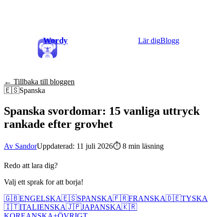
Wordy
Lär dig
Blogg
← Tillbaka till bloggen
🇪🇸
Spanska
Spanska svordomar: 15 vanliga uttryck
rankade efter grovhet
Av Sandor
Uppdaterad: 11 juli 2026
⏱
8 min läsning
Redo att lara dig?
Valj ett sprak for att borja!
🇬🇧
ENGELSKA
🇪🇸
SPANSKA
🇫🇷
FRANSKA
🇩🇪
TYSKA
🇮🇹
ITALIENSKA
🇯🇵
JAPANSKA
🇰🇷
KOREANSKA
+
ÖVRIGT...