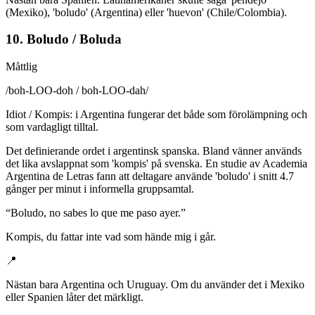
(Mexiko), 'boludo' (Argentina) eller 'huevon' (Chile/Colombia).
10. Boludo / Boluda
Måttlig
/
boh-LOO-doh / boh-LOO-dah
/
Idiot / Kompis: i Argentina fungerar det både som förolämpning och
som vardagligt tilltal.
Det definierande ordet i argentinsk spanska. Bland vänner används
det lika avslappnat som 'kompis' på svenska. En studie av Academia
Argentina de Letras fann att deltagare använde 'boludo' i snitt 4.7
gånger per minut i informella gruppsamtal.
“
Boludo, no sabes lo que me paso ayer.
”
Kompis, du fattar inte vad som hände mig i går.
📍
Nästan bara Argentina och Uruguay. Om du använder det i Mexiko
eller Spanien låter det märkligt.