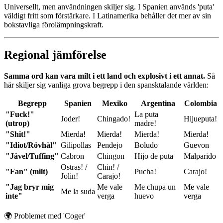
Universellt, men användningen skiljer sig. I Spanien används 'puta'
väldigt fritt som förstärkare. I Latinamerika behåller det mer av sin
bokstavliga förolämpningskraft.
Regional jämförelse
Samma ord kan vara milt i ett land och explosivt i ett annat.
Så
här skiljer sig vanliga grova begrepp i den spansktalande världen:
Begrepp
Spanien
Mexiko
Argentina
Colombia
"Fuck!"
La puta
Joder!
Chingado!
Hijueputa!
(utrop)
madre!
"Shit!"
Mierda!
Mierda!
Mierda!
Mierda!
"Idiot/Rövhål"
Gilipollas
Pendejo
Boludo
Guevon
"Jävel/Tuffing"
Cabron
Chingon
Hijo de puta
Malparido
Ostras! /
Chin! /
"Fan" (milt)
Pucha!
Carajo!
Jolin!
Carajo!
"Jag bryr mig
Me vale
Me chupa un
Me vale
Me la suda
inte"
verga
huevo
verga
🌍
Problemet med 'Coger'