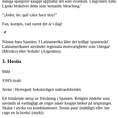
många spanjorer knappt uppfattar det som svordom. Lingvisten John
Lipski beskriver detta som 'semantic bleaching.'
“
¡Joder, tío, qué calor hace hoy!
”
Fan, kompis, vad varmt det är i dag!
📍
Nästan bara Spanien. I Latinamerika låter det tydligt 'spanienskt'.
Latinamerikaner använder regionala motsvarigheter som 'chingar'
(Mexiko) eller 'boludo' (Argentina).
3. Hostia
Mild
/
OHS-tyah
/
Jävlar / Herregud: bokstavligen nattvardsbrödet.
Ett fristående utrop av förvåning i Spanien. Religiös hädelse som
används så vardagligt att yngre talare knappt tänker på ursprunget.
Skalar i styrka via kombinationer: 'hostia puta' (måttligt) eller 'me
cago en la hostia' (starkt).