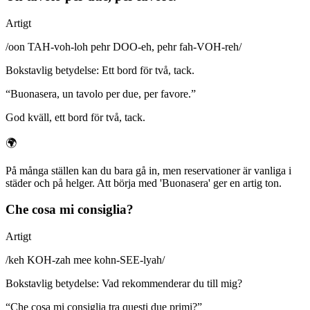
Artigt
/
oon TAH-voh-loh pehr DOO-eh, pehr fah-VOH-reh
/
Bokstavlig betydelse
:
Ett bord för två, tack.
“
Buonasera, un tavolo per due, per favore.
”
God kväll, ett bord för två, tack.
🌍
På många ställen kan du bara gå in, men reservationer är vanliga i
städer och på helger. Att börja med 'Buonasera' ger en artig ton.
Che cosa mi consiglia?
Artigt
/
keh KOH-zah mee kohn-SEE-lyah
/
Bokstavlig betydelse
:
Vad rekommenderar du till mig?
“
Che cosa mi consiglia tra questi due primi?
”