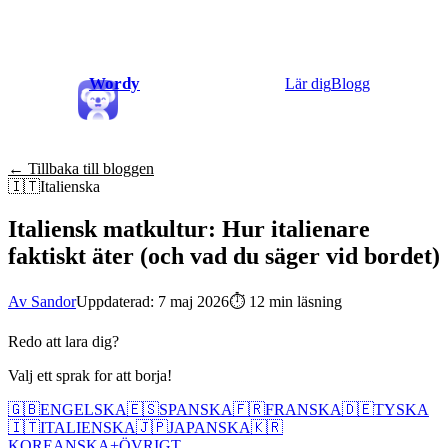
Wordy
Lär dig
Blogg
← Tillbaka till bloggen
🇮🇹
Italienska
Italiensk matkultur: Hur italienare
faktiskt äter (och vad du säger vid bordet)
Av Sandor
Uppdaterad: 7 maj 2026
⏱
12 min läsning
Redo att lara dig?
Valj ett sprak for att borja!
🇬🇧
ENGELSKA
🇪🇸
SPANSKA
🇫🇷
FRANSKA
🇩🇪
TYSKA
🇮🇹
ITALIENSKA
🇯🇵
JAPANSKA
🇰🇷
KOREANSKA
+
ÖVRIGT...