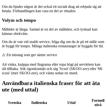
Om du bjuder någon är det också ett socialt drag att erbjuda sig att
betala. Förhandlingen kan vara en del av ritualen.
Volym och tempo
Måltider är långa. Samtal är en del av måltiden, och tystnad kan
kännas obekväm.
Om du är van vid snabb service, fråga dig om du är på ett ställe som
är byggt för tempo. Många italienska restauranger är byggda för tid.
⚠️
Ett misstag som ger sämre service
Att vinka, knäppa med fingrarna eller ropa högt på servitören kan
slå tillbaka. Sök ögonkontakt och säg 'Scusi' (SKOO-zee) eller 'Mi
scusi' (mee SKOO-zee), och vänta sedan en stund.
Användbara italienska fraser för att äta
ute (med uttal)
Formell
Svenska
Italienska
Uttal
nivå