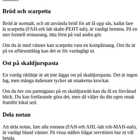
Bröd och scarpetta
Bröd är normalt, och att använda bröd för att få upp sås, kallat fare
la scarpetta (FAH-reh lah skahr-PEHT-tah), är vanligt hemma. På en
mer formell restaurang, titta först på vad andra gör.
Om du är med vänner kan scarpetta vara en komplimang. Om du är
på en affärsmiddag kan det se för vardagligt ut.
Ost på skaldjurspasta
En vanlig riktlinje är att inte lägga ost på skaldjurspasta. Det är ingen
lag, men många italienare tycker att smakerna krockar.
Om du ber om parmigiano på en skaldjursrätt kan du få en förvånad
blick. Du kan fortfarande göra det, men då väljer du din egen smak
framför lokal sed.
Dela notan
Att dela notan, fare alla romana (FAH-reh AHL-lah roh-MAH-nah),
är vanligt bland vänner. På vissa ställen frågar servitören hur ni vill
betala.