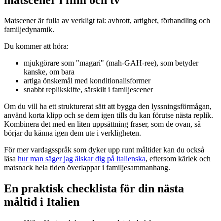
Matscener är fulla av verkligt tal: avbrott, artighet, förhandling och
familjedynamik.
Du kommer att höra:
mjukgörare som "magari" (mah-GAH-ree), som betyder
kanske, om bara
artiga önskemål med konditionalisformer
snabbt replikskifte, särskilt i familjescener
Om du vill ha ett strukturerat sätt att bygga den lyssningsförmågan,
använd korta klipp och se dem igen tills du kan förutse nästa replik.
Kombinera det med en liten uppsättning fraser, som de ovan, så
börjar du känna igen dem ute i verkligheten.
För mer vardagsspråk som dyker upp runt måltider kan du också
läsa
hur man säger jag älskar dig på italienska
, eftersom kärlek och
matsnack hela tiden överlappar i familjesammanhang.
En praktisk checklista för din nästa
måltid i Italien