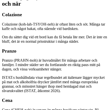
och när
Colazione
Colazione (koh-lah-TSYOH-neh) är oftast liten och söt. Många tar
kaffe och något bakat, ofta stående vid bardisken.
Om du sätter dig vid ett bord kan du få betala lite mer. Det är inte en
bluff, det är en normal prisstruktur i många städer.
Pranzo
Pranzo (PRAHN-tsoh) är huvudmålet för många arbetare och
familjer. I mindre städer ser du fortfarande en riktig paus mitt på
dagen, och vissa verksamheter stänger.
ISTAT:s hushållsdata visar regelbundet att italienare lägger mycket
på mat och alkoholfria drycker jämfört med många europeiska
grannar, och mönstret hänger ihop med hemlagad mat och
råvarukvalitet (ISTAT, åtkomst 2026).
Cena
Cena (CHEH-nah) är senare än många besökare väntar sig. På