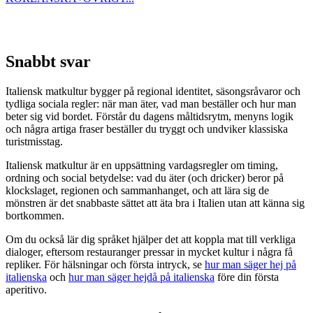
Snabbt svar
Italiensk matkultur bygger på regional identitet, säsongsråvaror och
tydliga sociala regler: när man äter, vad man beställer och hur man
beter sig vid bordet. Förstår du dagens måltidsrytm, menyns logik
och några artiga fraser beställer du tryggt och undviker klassiska
turistmisstag.
Italiensk matkultur är en uppsättning vardagsregler om timing,
ordning och social betydelse: vad du äter (och dricker) beror på
klockslaget, regionen och sammanhanget, och att lära sig de
mönstren är det snabbaste sättet att äta bra i Italien utan att känna sig
bortkommen.
Om du också lär dig språket hjälper det att koppla mat till verkliga
dialoger, eftersom restauranger pressar in mycket kultur i några få
repliker. För hälsningar och första intryck, se
hur man säger hej på
italienska
och
hur man säger hejdå på italienska
före din första
aperitivo.