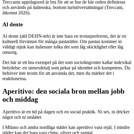
Treccanis uppslagsord är bra för att se hur de här orden definieras
och används på italienska, bortom turistöversättningar (Treccani,
åtkomst 2026).
Al dente
Al dente (ahl DEHN-teh) är inte bara en texturpreferens, det är en
kulturell förväntan för många pastarätter. Om pastan kommer in
väldigt mjuk kan italienare tolka det som låg skicklighet eller låg
omsorg.
Det här är ett bra exempel på det som sociolingvister kallar indexikal
betydelse: en sinnesdetalj som pekar på identitet och kompetens. Du
behöver inte teorin för att använda det, men du märker det i
reaktionerna.
Aperitivo: den sociala bron mellan jobb
och middag
Aperitivo är en tid på dagen och en social praktik. Ni ses, ni dricker
något och ni småäter.
I Milano och andra nordliga städer kan aperitivo vara rejäl. I mindre
städer kan det bara vara chips, oliver och samtal.