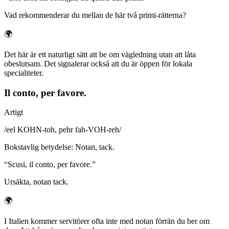
Vad rekommenderar du mellan de här två primi-rätterna?
🌍
Det här är ett naturligt sätt att be om vägledning utan att låta
obeslutsam. Det signalerar också att du är öppen för lokala
specialiteter.
Il conto, per favore.
Artigt
/
eel KOHN-toh, pehr fah-VOH-reh
/
Bokstavlig betydelse
:
Notan, tack.
“
Scusi, il conto, per favore.
”
Ursäkta, notan tack.
🌍
I Italien kommer servitörer ofta inte med notan förrän du ber om