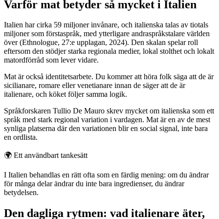
Varför mat betyder så mycket i Italien
Italien har cirka 59 miljoner invånare, och italienska talas av tiotals
miljoner som förstaspråk, med ytterligare andraspråkstalare världen
över (Ethnologue, 27:e upplagan, 2024). Den skalan spelar roll
eftersom den stödjer starka regionala medier, lokal stolthet och lokalt
matordförråd som lever vidare.
Mat är också identitetsarbete. Du kommer att höra folk säga att de är
sicilianare, romare eller venetianare innan de säger att de är
italienare, och köket följer samma logik.
Språkforskaren Tullio De Mauro skrev mycket om italienska som ett
språk med stark regional variation i vardagen. Mat är en av de mest
synliga platserna där den variationen blir en social signal, inte bara
en ordlista.
🌍
Ett användbart tankesätt
I Italien behandlas en rätt ofta som en färdig mening: om du ändrar
för många delar ändrar du inte bara ingredienser, du ändrar
betydelsen.
Den dagliga rytmen: vad italienare äter,