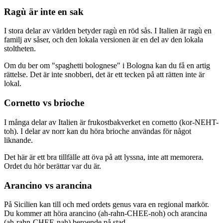
Ragù är inte en sak
I stora delar av världen betyder ragù en röd sås. I Italien är ragù en
familj av såser, och den lokala versionen är en del av den lokala
stoltheten.
Om du ber om "spaghetti bolognese" i Bologna kan du få en artig
rättelse. Det är inte snobberi, det är ett tecken på att rätten inte är
lokal.
Cornetto vs brioche
I många delar av Italien är frukostbakverket en cornetto (kor-NEHT-
toh). I delar av norr kan du höra brioche användas för något
liknande.
Det här är ett bra tillfälle att öva på att lyssna, inte att memorera.
Ordet du hör berättar var du är.
Arancino vs arancina
På Sicilien kan till och med ordets genus vara en regional markör.
Du kommer att höra arancino (ah-rahn-CHEE-noh) och arancina
(ah-rahn-CHEE-nah) beroende på stad.