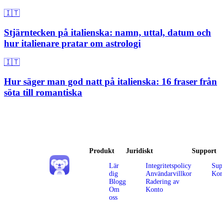
🇮🇹
Stjärntecken på italienska: namn, uttal, datum och
hur italienare pratar om astrologi
🇮🇹
Hur säger man god natt på italienska: 16 fraser från
söta till romantiska
Produkt
Juridiskt
Support
Lär
Integritetspolicy
Sup
dig
Användarvillkor
Kon
Blogg
Radering av
Om
Konto
oss