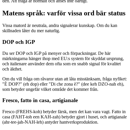
den. Att fråga är normalt och anses inte oartigt.
Matens språk: varför vissa ord bär status
Vissa matord är neutrala, andra signalerar kunskap. Om du kan
skillnaden låter du mer naturlig.
DOP och IGP
Du ser DOP och IGP på menyer och förpackningar. De här
märkningarna hänger ihop med EU:s system för skyddat ursprung,
och italienare använder dem ofta som en snabb signal för kvalitet
och äkthet.
Om du vill fråga om råvaror utan att låta misstänksam, fråga nyfiket:
"È DOP?" (eh dop) eller "Di che zona è?" (dee keh DZO-nah eh),
som betyder ungefär vilket område det kommer från.
Fresco, fatto in casa, artigianale
Fresco (FREHS-koh) betyder färsk, men det kan vara vagt. Fatto in
casa (FAHT-toh een KAH-zah) betyder gjort i huset, och artigianale
(ahr-tee-jah-NAH-leh) antyder hantverksproduktion.