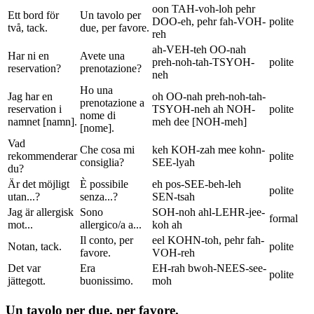
oon TAH-voh-loh pehr
Ett bord för
Un tavolo per
DOO-eh, pehr fah-VOH-
polite
två, tack.
due, per favore.
reh
ah-VEH-teh OO-nah
Har ni en
Avete una
preh-noh-tah-TSYOH-
polite
reservation?
prenotazione?
neh
Ho una
Jag har en
oh OO-nah preh-noh-tah-
prenotazione a
reservation i
TSYOH-neh ah NOH-
polite
nome di
namnet [namn].
meh dee [NOH-meh]
[nome].
Vad
Che cosa mi
keh KOH-zah mee kohn-
rekommenderar
polite
consiglia?
SEE-lyah
du?
Är det möjligt
È possibile
eh pos-SEE-beh-leh
polite
utan...?
senza...?
SEN-tsah
Jag är allergisk
Sono
SOH-noh ahl-LEHR-jee-
formal
mot...
allergico/a a...
koh ah
Il conto, per
eel KOHN-toh, pehr fah-
Notan, tack.
polite
favore.
VOH-reh
Det var
Era
EH-rah bwoh-NEES-see-
polite
jättegott.
buonissimo.
moh
Un tavolo per due, per favore.