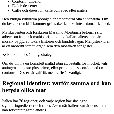
Contorni: tillbehör
Dolci: desserter
Caffè och digestivi: kaffe och avec efter maten
Den viktiga kulturella poängen är att contorni ofta är separata. Om
du beställer en biff kommer grönsaker kanske inte automatiskt med.
Matskribenten och forskaren Massimo Montanari betonar i sitt
arbete om italiensk mathistoria att det vi kallar italiensk mat är en
mosaik byggd av lokala historier och handelsvägar. Menystrukturen
är ett modernt sätt att organisera den mosaiken för gäster.
💡
En enkel beställningsstrategi
Om du vill ha en komplett måltid utan att beställa för mycket, välj
antingen antipasto plus primo, eller primo plus secondo med en
contorno. Dessert är valfritt, men kaffe är vanligt.
Regional identitet: varför samma ord kan
betyda olika mat
Italien har 20 regioner, och varje region har sina egna
signaturingredienser och rätter. Även när italienskan är densamma
kan förväntningarna ändras.