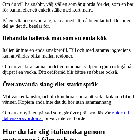
Om du vill ha snabbt, välj ställen som är gjorda för det, som en bar
för panini eller ett enkelt ställe med kort meny.
På en sittande restaurang, räkna med att måltiden tar tid. Det är en
del av det du betalar för.
Behandla italiensk mat som ett enda kök
Italien är inte en enda smakprofil. Till och med samma ingrediens
kan användas olika mellan regioner.
Om du vill lära känna landet genom mat, välj en region och gå på
djupet i en vecka. Ditt ordförråd blir bättre snabbare också.
Överanvända slang eller starkt språk
Mat väcker känslor, och du kan höra starka uttryck i kök och bland
vänner. Kopiera ändå inte det du hör utan sammanhang.
Om du är nyfiken på vad som går över gränsen, läs vår
guide till
italienska svordomar
privat, inte vid bordet.
Hur du lär dig italienska genom
matscener i film och tv