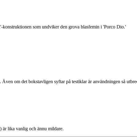
orca'-konstruktionen som undviker den grova blasfemin i 'Porco Dio.'
 leda. Även om det bokstavligen syftar på testiklar är användningen så utbr
r) är lika vanlig och ännu mildare.