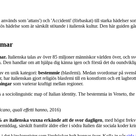
används som 'attans') och 'Accidenti' (förbaskat) till starka hädelser so
giös hädelse som är särskilt stötande i italiensk kultur. Den här guiden g
omar
mar.
Italienska talas av över 85 miljoner människor världen över, och s
a. Den handlar om att hjälpa dig känna igen och förstå det du oundvikl
 av en unik kategori:
bestemmie
(blasfemi). Medan svordomar på svenska 
 har italienskan gjort religiös blasfemi till en konstform och ett lagb
ningar
som varierar kraftigt mellan regioner.
is a sociolinguistic map of Italian identity. The bestemmia in Veneto, the 
cano, quali effetti hanno
, 2016)
 av italienska vuxna erkände att de svor dagligen
, med högst frek
ddag, särskilt framför äldre eller i södra Italien där sociala koder krin
 i det känsloregister som läroböcker helt hoppar över. Kolla in vår
sida 