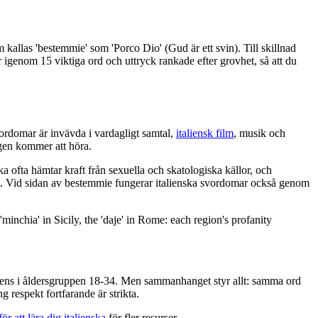
m kallas 'bestemmie' som 'Porco Dio' (Gud är ett svin). Till skillnad
år igenom 15 viktiga ord och uttryck rankade efter grovhet, så att du
vordomar är invävda i vardagligt samtal,
italiensk film
, musik och
igen kommer att höra.
ofta hämtar kraft från sexuella och skatologiska källor, och
rott. Vid sidan av bestemmie fungerar italienska svordomar också genom
'minchia' in Sicily, the 'daje' in Rome: each region's profanity
vens i åldersgruppen 18-34. Men sammanhanget styr allt: samma ord
g respekt fortfarande är strikta.
för att lära dig italienska
för fler resurser.