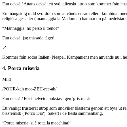
Fan också / Attans också: ett syditalienskt utrop som kommer från 'mal
En mångsidig mild svordom som används ensam eller i kombinationer. '
religiösa gestalter ('mannaggia la Madonna') hamnar du på medelstar
“
Mannaggia, ho perso il treno!
”
Fan också, jag missade tåget!
📍
Kommer från södra Italien (Neapel, Kampanien) men används nu i he
4. Porca miseria
Mild
/
POHR-kah mee-ZEH-ree-ah
/
Fan också / För i helvete: bokstavligen 'gris-misär.'
Ett vanligt frustrerat utrop som undviker blasfemi genom att byta ut re
blasfemisk ('Porco Dio'). Säkert i de flesta sammanhang.
“
Porca miseria, si è rotta la macchina!
”