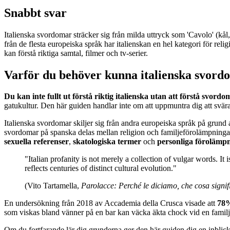
Snabbt svar
Italienska svordomar sträcker sig från milda uttryck som 'Cavolo' (kål, 
från de flesta europeiska språk har italienskan en hel kategori för reli
kan förstå riktiga samtal, filmer och tv-serier.
Varför du behöver kunna italienska svord
Du kan inte fullt ut förstå riktig italienska utan att förstå svordo
gatukultur. Den här guiden handlar inte om att uppmuntra dig att svär
Italienska svordomar skiljer sig från andra europeiska språk på grund
svordomar på spanska delas mellan religion och familjeförolämpningar,
sexuella referenser
,
skatologiska termer
och
personliga förolämp
"Italian profanity is not merely a collection of vulgar words. It 
reflects centuries of distinct cultural evolution."
(Vito Tartamella,
Parolacce: Perché le diciamo, che cosa signifi
En undersökning från 2018 av Accademia della Crusca visade att
78%
som viskas bland vänner på en bar kan väcka äkta chock vid en familjemi
Om du fortfarande lär dig grunderna ger den här guiden dig en inblick