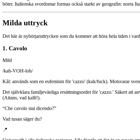
böter. Italienska svordomar formas också starkt av geografin: norra Ital
Milda uttryck
Det här är nybörjaruttrycken som du kommer att höra hela tiden i vard
1. Cavolo
Mild
/
kah-VOH-loh
/
Kål: används som en eufemism för 'cazzo' (kuk/fuck). Motsvarar svenska
Det självklara familjevänliga ersättningsordet för 'cazzo.' Säkert att 
(Attans, vad kallt!).
“
Che cavolo stai dicendo?
”
Vad tusan säger du?
📍