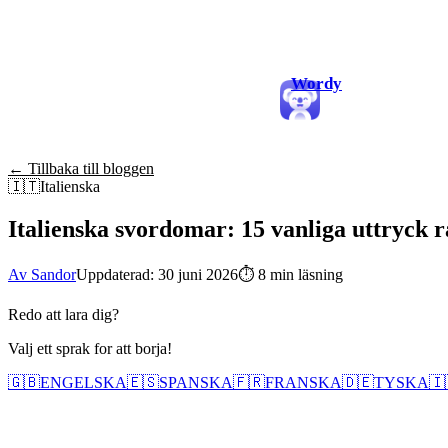
Wordy
← Tillbaka till bloggen
🇮🇹
Italienska
Italienska svordomar: 15 vanliga uttryck 
Av Sandor
Uppdaterad: 30 juni 2026
⏱
8 min läsning
Redo att lara dig?
Valj ett sprak for att borja!
🇬🇧
ENGELSKA
🇪🇸
SPANSKA
🇫🇷
FRANSKA
🇩🇪
TYSKA
🇮