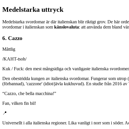
Medelstarka uttryck
Medelstarka svordomar är där italienskan blir riktigt grov. De här ord
svordomar i italienskan som
känslovaluta
: att använda dem bland vä
6. Cazzo
Måttlig
/
KAHT-tsoh
/
Kuk / Fuck: den mest mångsidiga och vanligaste italienska svordome
Den obestridda kungen av italienska svordomar. Fungerar som utrop ('Ca
(förbannad), 'cazzone' (idiot/jävla kukhuvud). En studie från 2016 av 
“
Cazzo, che bella macchina!
”
Fan, vilken fin bil!
📍
Universellt i alla italienska regioner. Lika vanligt i norr som i söder. 