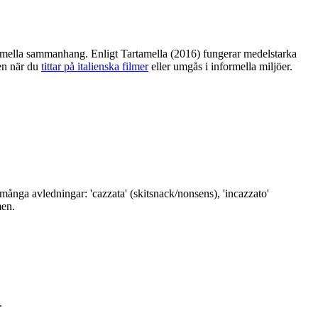
 formella sammanhang. Enligt Tartamella (2016) fungerar medelstarka
en när du
tittar på italienska filmer
eller umgås i informella miljöer.
många avledningar: 'cazzata' (skitsnack/nonsens), 'incazzato'
men.
.