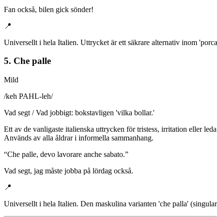
Fan också, bilen gick sönder!
📍
Universellt i hela Italien. Uttrycket är ett säkrare alternativ inom 'p
5. Che palle
Mild
/
keh PAHL-leh
/
Vad segt / Vad jobbigt: bokstavligen 'vilka bollar.'
Ett av de vanligaste italienska uttrycken för tristess, irritation eller
Används av alla åldrar i informella sammanhang.
“
Che palle, devo lavorare anche sabato.
”
Vad segt, jag måste jobba på lördag också.
📍
Universellt i hela Italien. Den maskulina varianten 'che palla' (singula