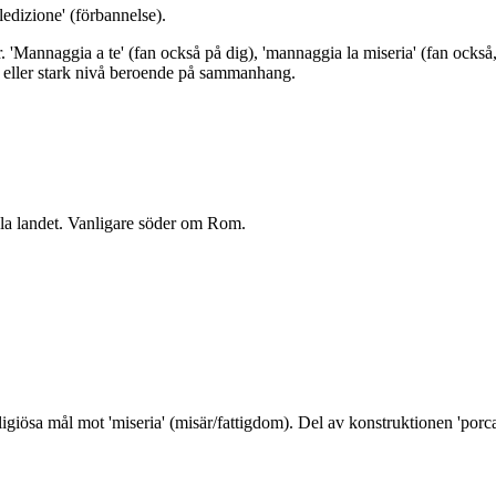
edizione' (förbannelse).
Mannaggia a te' (fan också på dig), 'mannaggia la miseria' (fan också
k eller stark nivå beroende på sammanhang.
la landet. Vanligare söder om Rom.
ligiösa mål mot 'miseria' (misär/fattigdom). Del av konstruktionen 'porca