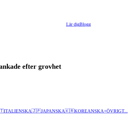
Lär dig
Blogg
rankade efter grovhet
🇹
ITALIENSKA
🇯🇵
JAPANSKA
🇰🇷
KOREANSKA
+
ÖVRIGT...