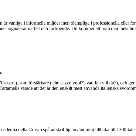
en är vanliga i informella miljöer men olämpliga i professionella eller
nner signalerar närhet och förtroende. Du kommer att höra dem hela tid
n.
zzo!'), som förstärkare ('che cazzo vuoi?', vad fan vill du?), och ger 
Tartamella visade att det är den enskilt mest använda italienska svordo
Accademia della Crusca spårar skriftlig användning tillbaka till 1300-talet