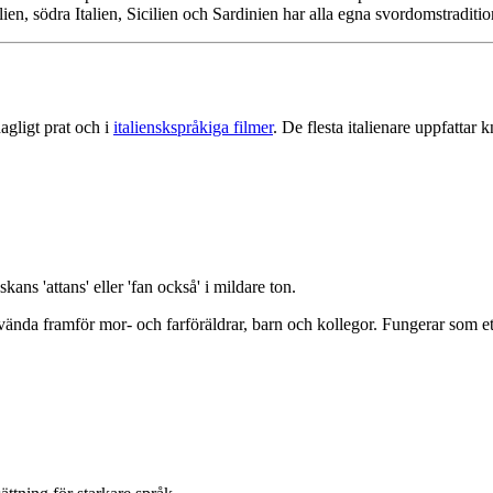
ien, södra Italien, Sicilien och Sardinien har alla egna svordomstraditio
agligt prat och i
italienskspråkiga filmer
. De flesta italienare uppfattar
ns 'attans' eller 'fan också' i mildare ton.
använda framför mor- och farföräldrar, barn och kollegor. Fungerar som et