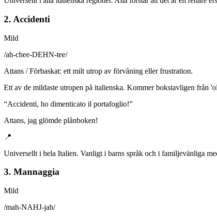
Universellt i alla italienska regioner. Alla förstår att det är en renare er
2. Accidenti
Mild
/
ah-chee-DEHN-tee
/
Attans / Förbaskat: ett milt utrop av förvåning eller frustration.
Ett av de mildaste utropen på italienska. Kommer bokstavligen från 'ol
“
Accidenti, ho dimenticato il portafoglio!
”
Attans, jag glömde plånboken!
📍
Universellt i hela Italien. Vanligt i barns språk och i familjevänliga me
3. Mannaggia
Mild
/
mah-NAHJ-jah
/