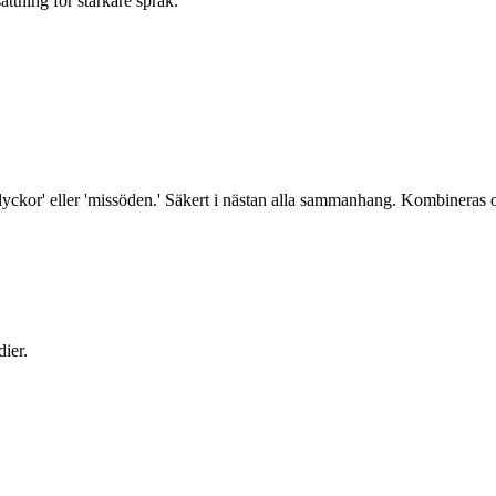
sättning för starkare språk.
yckor' eller 'missöden.' Säkert i nästan alla sammanhang. Kombineras oft
dier.