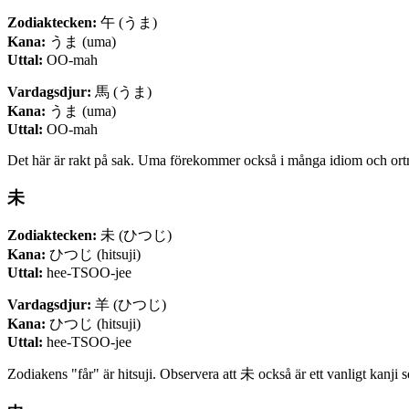
Zodiaktecken:
午 (うま)
Kana:
うま (uma)
Uttal:
OO-mah
Vardagsdjur:
馬 (うま)
Kana:
うま (uma)
Uttal:
OO-mah
Det här är rakt på sak. Uma förekommer också i många idiom och ortna
未
Zodiaktecken:
未 (ひつじ)
Kana:
ひつじ (hitsuji)
Uttal:
hee-TSOO-jee
Vardagsdjur:
羊 (ひつじ)
Kana:
ひつじ (hitsuji)
Uttal:
hee-TSOO-jee
Zodiakens "får" är hitsuji. Observera att 未 också är ett vanligt kanji