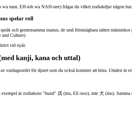
 wa nani, EH-toh wa NAH-nee) frågar du vilket zodiakdjur någon har
us spelar roll
igt språk och gemensamma manus, de små förutsägbara sätten människor p
e and Culture)
ktivt vid nyår.
(med kanji, kana och uttal)
av vardagsordet för djuret som du också kommer att höra. Uttalen är e
ll exempel är zodiakens "hund" 戌 (inu, EE-noo), inte 犬 (inu). Samma ut