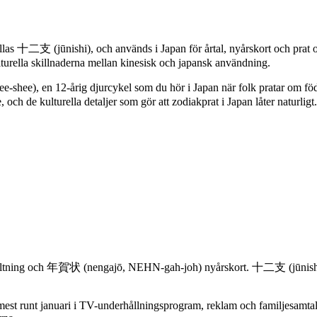
las 十二支 (jūnishi), och används i Japan för årtal, nyårskort och prat o
kulturella skillnaderna mellan kinesisk och japansk användning.
hee), en 12-årig djurcykel som du hör i Japan när folk pratar om födel
 och de kulturella detaljer som gör att zodiakprat i Japan låter naturligt.
skyltning och 年賀状 (nengajō, NEHN-gah-joh) nyårskort. 十二支 (jūnishi,
est runt januari i TV-underhållningsprogram, reklam och familjesamtal