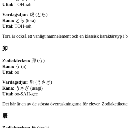
Uttal:
TOH-rah
Vardagsdjur:
虎 (とら)
Kana:
とら (tora)
Uttal:
TOH-rah
Tora är också ett vanligt namnelement och en klassisk karaktärstyp i
卯
Zodiaktecken:
卯 (う)
Kana:
う (u)
Uttal:
oo
Vardagsdjur:
兎 (うさぎ)
Kana:
うさぎ (usagi)
Uttal:
oo-SAH-gee
Det här är en av de största överraskningarna för elever. Zodiaketike
辰
Zodiaktecken:
辰 (たつ)