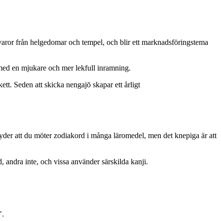
varor från helgedomar och tempel, och blir ett marknadsföringstema
n med en mjukare och mer lekfull inramning.
ett. Seden att skicka nengajō skapar ett årligt
tyder att du möter zodiakord i många läromedel, men det knepiga är att
andra inte, och vissa använder särskilda kanji.
".