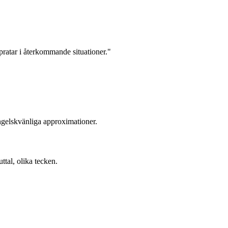
.
ratar i återkommande situationer."
ngelskvänliga approximationer.
tal, olika tecken.