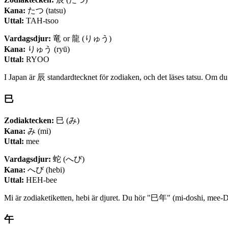
Kana:
たつ (tatsu)
Uttal:
TAH-tsoo
Vardagsdjur:
竜 or 龍 (りゅう)
Kana:
りゅう (ryū)
Uttal:
RYOO
I Japan är 辰 standardtecknet för zodiaken, och det läses tatsu. Om du
巳
Zodiaktecken:
巳 (み)
Kana:
み (mi)
Uttal:
mee
Vardagsdjur:
蛇 (へび)
Kana:
へび (hebi)
Uttal:
HEH-bee
Mi är zodiaketiketten, hebi är djuret. Du hör "巳年" (mi-doshi, mee-DOH
午