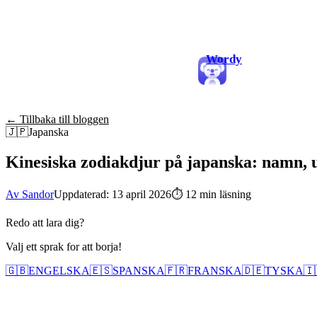
Wordy
← Tillbaka till bloggen
🇯🇵
Japanska
Kinesiska zodiakdjur på japanska: namn, ut
Av Sandor
Uppdaterad: 13 april 2026
⏱
12 min läsning
Redo att lara dig?
Valj ett sprak for att borja!
🇬🇧
ENGELSKA
🇪🇸
SPANSKA
🇫🇷
FRANSKA
🇩🇪
TYSKA
🇮