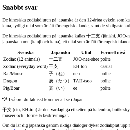
Snabbt svar
De kinesiska zodiakdjuren på japanska är den 12-åriga cykeln som kal
kana, tydligt uttal som är lätt för engelsktalande, samt de viktigaste 
De kinesiska zodiakdjuren på japanska kallas 十二支 (jūnishi, JOO-nee-s
japanska namn (kanji och kana), ett uttal som är lätt för engelsktalande,
Svenska
Japanska
Uttal
Formell nivå
Zodiac (12 animals)
十二支
JOO-nee-shee
polite
Zodiac (everyday word)
干支
EH-toh
casual
Rat/Mouse
子（ね）
neh
polite
Dragon
辰（たつ）
TAH-tsoo
polite
Pig/Boar
亥（い）
ee
polite
💡
Två ord du faktiskt kommer att se i Japan
干支 (eto, EH-toh) är den vardagliga etiketten på kalendrar, butiks
museer och i formella beskrivningar.
Om du lär dig japanska genom riktiga dialoger dyker zodiakprat upp m