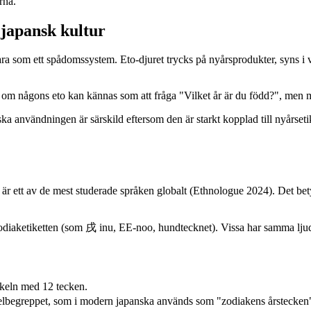
rna.
 japansk kultur
a som ett spådomssystem. Eto-djuret trycks på nyårsprodukter, syns i 
råga om någons eto kan kännas som att fråga "Vilket år är du född?", me
a användningen är särskild eftersom den är starkt kopplad till nyårsetik
 är ett av de mest studerade språken globalt (Ethnologue 2024). Det be
diaketiketten (som 戌 inu, EE-noo, hundtecknet). Vissa har samma ljud, 
keln med 12 tecken.
elbegreppet, som i modern japanska används som "zodiakens årstecken