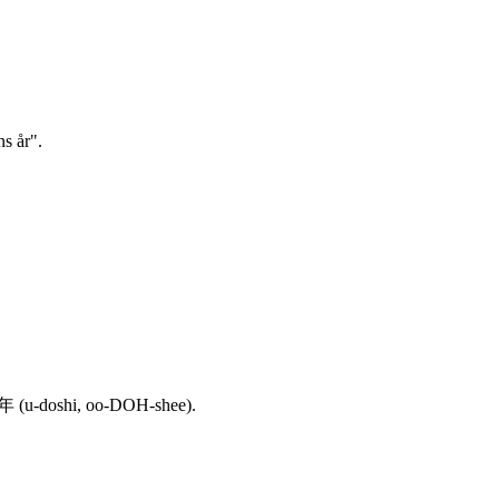
s år".
r 卯年 (u-doshi, oo-DOH-shee).