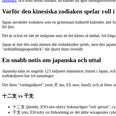
japanska
, och kom sedan tillbaka, då känner du igen säsongsreferense
Varför den kinesiska zodiaken spelar roll i
Japan använder zodiaken som en gemensam kulturell kalender, inte bar
för året.
Det är också ett sätt att småprata utan att det känns så laddat. Att f
Japan är inte den enda platsen där zodiakkultur sprids, men den japansk
"nollställningsögonblick" där djuret finns överallt.
En snabb notis om japanska och uttal
Japanska talas av ungefär 123 miljoner människor, främst i Japan, och
zodiakdjuren har två namnlager.
Det finns "vardagsdjuret" (som 犬 inu, EE-noo, hund), och så finns zo
十二支 vs 干支
十二支 (jūnishi, JOO-nee-shee): bokstavligen "tolv grenar", cy
干支 (eto, EH-toh): en förkortning av det äldre sexagenära cyk