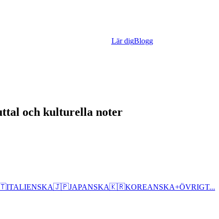
Lär dig
Blogg
tal och kulturella noter
🇹
ITALIENSKA
🇯🇵
JAPANSKA
🇰🇷
KOREANSKA
+
ÖVRIGT...