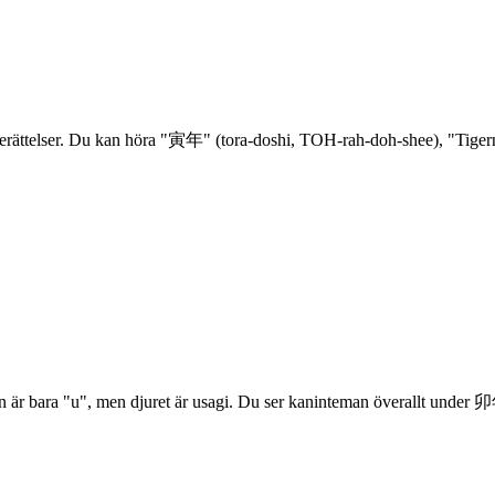
 berättelser. Du kan höra "寅年" (tora-doshi, TOH-rah-doh-shee), "Tigern
tten är bara "u", men djuret är usagi. Du ser kaninteman överallt unde