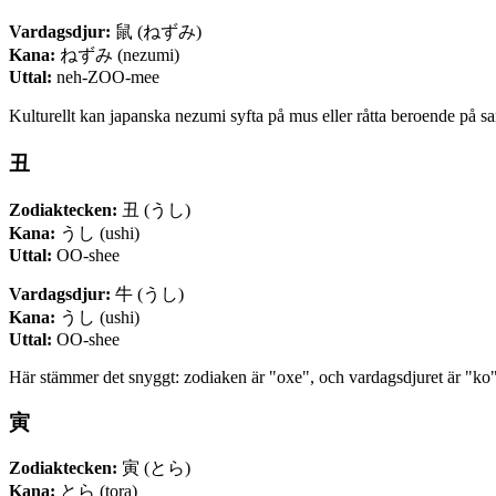
Vardagsdjur:
鼠 (ねずみ)
Kana:
ねずみ (nezumi)
Uttal:
neh-ZOO-mee
Kulturellt kan japanska nezumi syfta på mus eller råtta beroende på sa
丑
Zodiaktecken:
丑 (うし)
Kana:
うし (ushi)
Uttal:
OO-shee
Vardagsdjur:
牛 (うし)
Kana:
うし (ushi)
Uttal:
OO-shee
Här stämmer det snyggt: zodiaken är "oxe", och vardagsdjuret är "ko". 
寅
Zodiaktecken:
寅 (とら)
Kana:
とら (tora)