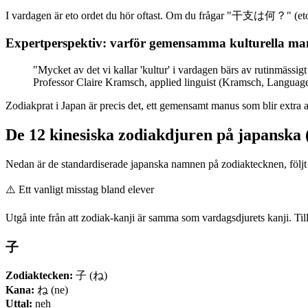
I vardagen är eto ordet du hör oftast. Om du frågar "干支は何？" (eto
Expertperspektiv: varför gemensamma kulturella man
"Mycket av det vi kallar 'kultur' i vardagen bärs av rutinmäss
Professor Claire Kramsch, applied linguist (Kramsch, Languag
Zodiakprat i Japan är precis det, ett gemensamt manus som blir extra a
De 12 kinesiska zodiakdjuren på japanska 
Nedan är de standardiserade japanska namnen på zodiaktecknen, följt 
⚠️
Ett vanligt misstag bland elever
Utgå inte från att zodiak-kanji är samma som vardagsdjurets kanji. Ti
子
Zodiaktecken:
子 (ね)
Kana:
ね (ne)
Uttal:
neh