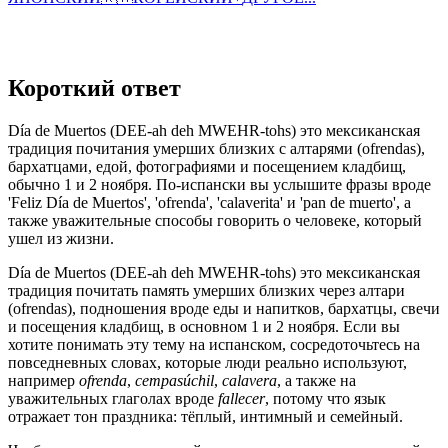
Короткий ответ
Día de Muertos (DEE-ah deh MWEHR-tohs) это мексиканская
традиция почитания умерших близких с алтарями (ofrendas),
бархатцами, едой, фотографиями и посещением кладбищ,
обычно 1 и 2 ноября. По-испански вы услышите фразы вроде
'Feliz Día de Muertos', 'ofrenda', 'calaverita' и 'pan de muerto', а
также уважительные способы говорить о человеке, который
ушел из жизни.
Día de Muertos (DEE-ah deh MWEHR-tohs) это мексиканская
традиция почитать память умерших близких через алтари
(ofrendas), подношения вроде еды и напитков, бархатцы, свечи
и посещения кладбищ, в основном 1 и 2 ноября. Если вы
хотите понимать эту тему на испанском, сосредоточьтесь на
повседневных словах, которые люди реально используют,
например
ofrenda
,
cempasúchil
,
calavera
, а также на
уважительных глаголах вроде
fallecer
, потому что язык
отражает тон праздника: тёплый, интимный и семейный.