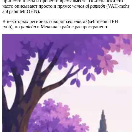
принести цветы и провести время вместе. По-испански это
часто описывают просто и прямо:
vamos al panteón
(VAH-mohs
ahl pahn-teh-OHN).
В некоторых регионах говорят
cementerio
(seh-mehn-TEH-
ryoh), но
panteón
в Мексике крайне распространено.