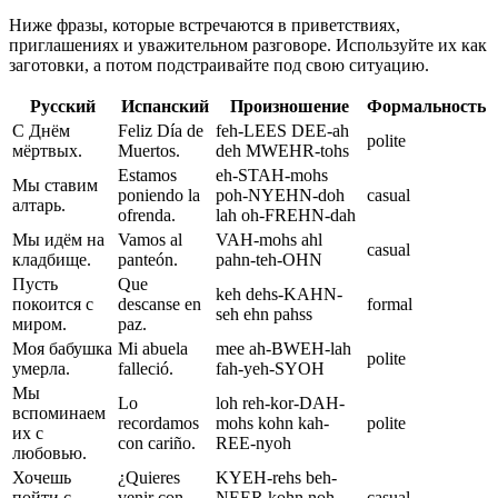
Ниже фразы, которые встречаются в приветствиях,
приглашениях и уважительном разговоре. Используйте их как
заготовки, а потом подстраивайте под свою ситуацию.
Русский
Испанский
Произношение
Формальность
С Днём
Feliz Día de
feh-LEES DEE-ah
polite
мёртвых.
Muertos.
deh MWEHR-tohs
Estamos
eh-STAH-mohs
Мы ставим
poniendo la
poh-NYEHN-doh
casual
алтарь.
ofrenda.
lah oh-FREHN-dah
Мы идём на
Vamos al
VAH-mohs ahl
casual
кладбище.
panteón.
pahn-teh-OHN
Пусть
Que
keh dehs-KAHN-
покоится с
descanse en
formal
seh ehn pahss
миром.
paz.
Моя бабушка
Mi abuela
mee ah-BWEH-lah
polite
умерла.
falleció.
fah-yeh-SYOH
Мы
Lo
loh reh-kor-DAH-
вспоминаем
recordamos
mohs kohn kah-
polite
их с
con cariño.
REE-nyoh
любовью.
Хочешь
¿Quieres
KYEH-rehs beh-
пойти с
venir con
NEER kohn noh-
casual