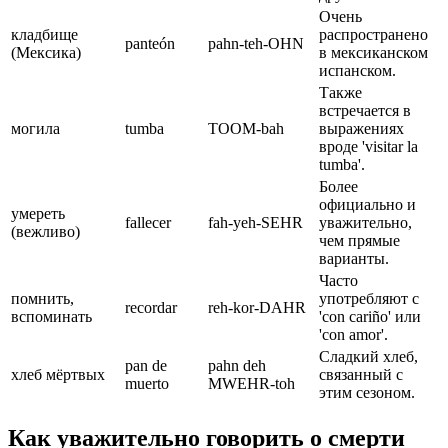
Очень
кладбище
распространено
panteón
pahn-teh-OHN
(Мексика)
в мексиканском
испанском.
Также
встречается в
могила
tumba
TOOM-bah
выражениях
вроде 'visitar la
tumba'.
Более
официально и
умереть
fallecer
fah-yeh-SEHR
уважительно,
(вежливо)
чем прямые
варианты.
Часто
помнить,
употребляют с
recordar
reh-kor-DAHR
вспоминать
'con cariño' или
'con amor'.
Сладкий хлеб,
pan de
pahn deh
хлеб мёртвых
связанный с
muerto
MWEHR-toh
этим сезоном.
Как уважительно говорить о смерти