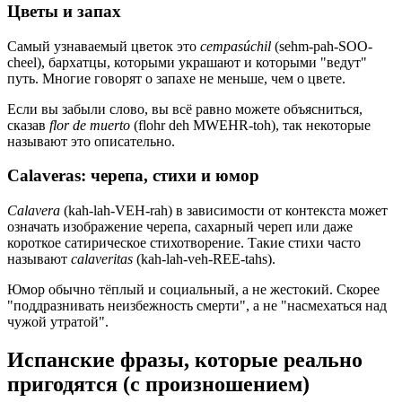
Цветы и запах
Самый узнаваемый цветок это
cempasúchil
(sehm-pah-SOO-
cheel), бархатцы, которыми украшают и которыми "ведут"
путь. Многие говорят о запахе не меньше, чем о цвете.
Если вы забыли слово, вы всё равно можете объясниться,
сказав
flor de muerto
(flohr deh MWEHR-toh), так некоторые
называют это описательно.
Calaveras: черепа, стихи и юмор
Calavera
(kah-lah-VEH-rah) в зависимости от контекста может
означать изображение черепа, сахарный череп или даже
короткое сатирическое стихотворение. Такие стихи часто
называют
calaveritas
(kah-lah-veh-REE-tahs).
Юмор обычно тёплый и социальный, а не жестокий. Скорее
"поддразнивать неизбежность смерти", а не "насмехаться над
чужой утратой".
Испанские фразы, которые реально
пригодятся (с произношением)