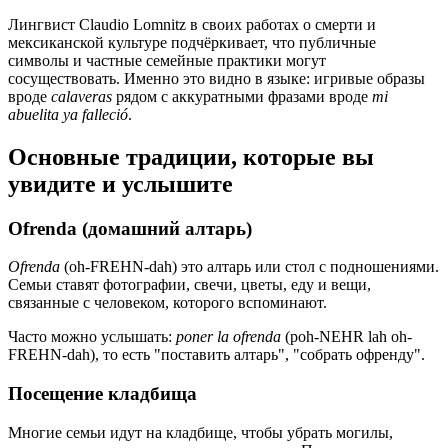
Лингвист Claudio Lomnitz в своих работах о смерти и
мексиканской культуре подчёркивает, что публичные
символы и частные семейные практики могут
сосуществовать. Именно это видно в языке: игривые образы
вроде
calaveras
рядом с аккуратными фразами вроде
mi
abuelita ya falleció
.
Основные традиции, которые вы
увидите и услышите
Ofrenda (домашний алтарь)
Ofrenda
(oh-FREHN-dah) это алтарь или стол с подношениями.
Семьи ставят фотографии, свечи, цветы, еду и вещи,
связанные с человеком, которого вспоминают.
Часто можно услышать:
poner la ofrenda
(poh-NEHR lah oh-
FREHN-dah), то есть "поставить алтарь", "собрать офренду".
Посещение кладбища
Многие семьи идут на кладбище, чтобы убрать могилы,