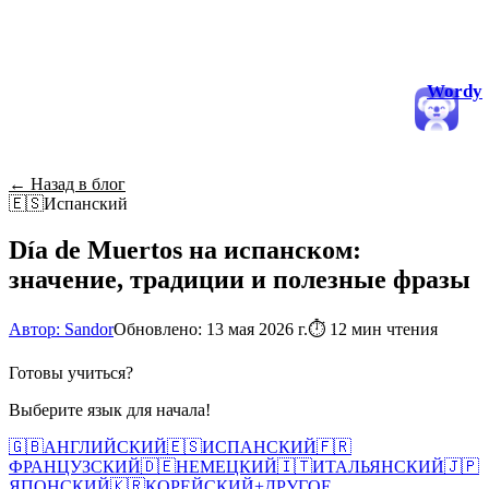
Wordy
← Назад в блог
🇪🇸
Испанский
Día de Muertos на испанском:
значение, традиции и полезные фразы
Автор: Sandor
Обновлено: 13 мая 2026 г.
⏱
12 мин чтения
Готовы учиться?
Выберите язык для начала!
🇬🇧
АНГЛИЙСКИЙ
🇪🇸
ИСПАНСКИЙ
🇫🇷
ФРАНЦУЗСКИЙ
🇩🇪
НЕМЕЦКИЙ
🇮🇹
ИТАЛЬЯНСКИЙ
🇯🇵
ЯПОНСКИЙ
🇰🇷
КОРЕЙСКИЙ
+
ДРУГОЕ...