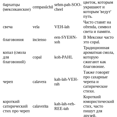
цветок, которым
бархатцы
sehm-pah-SOO-
cempasúchil
украшают и
(мексиканские)
cheel
которым 'ведут'
путь.
Часто ставят на
свеча
vela
VEH-lah
ofrenda, символ
света и памяти.
een-SYEHN-
В Мексике часто
благовония
incienso
soh
это copal.
Традиционная
копал (смола
ароматная смола,
для
copal
koh-PAHL
которую
благовоний)
сжигают как
благовоние.
Также говорят
про сахарные
kah-lah-VEH-
череп
calavera
черепа и
rah
сатирические
стихи.
Короткий
короткий
юмористический
kah-lah-veh-
сатирический
calaverita
стих, часто
REE-tah
стих про череп
пишут для
друзей.