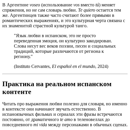
В Аргентине
voseo
(использование
vos
вместо
tú
) меняет
спряжения, но не сам словарь любви.
Te quiero
остается тем
же. Аргентинцев также часто считают более прямыми в
романтических выражениях, и это культурная черта связана с
их знаменитой страстной культурой танго.
"Язык любви в испанском, это не просто
переведенная эмоция, он культурно закодирован.
Слова несут вес веков поэзии, песен и социальных
традиций, которые различаются от региона к
региону."
(Instituto Cervantes,
El español en el mundo
, 2024)
Практика на реальном испанском
контенте
Читать про выражения любви полезно для словаря, но именно
в контексте они начинают звучать естественно. В
испаноязычных фильмах и сериалах эти фразы встречаются
постоянно, от драматичного
te amo
в теленовеллах до
повседневного
mi vida
между персонажами в обычных сценах.