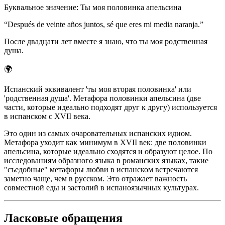
Буквальное значение
:
Ты моя половинка апельсина
“
Después de veinte años juntos, sé que eres mi media naranja.
”
После двадцати лет вместе я знаю, что ты моя родственная
душа.
🌍
Испанский эквивалент 'ты моя вторая половинка' или
'родственная душа'. Метафора половинки апельсина (две
части, которые идеально подходят друг к другу) используется
в испанском с XVII века.
Это один из самых очаровательных испанских идиом.
Метафора уходит как минимум в XVII век: две половинки
апельсина, которые идеально сходятся и образуют целое. По
исследованиям образного языка в романских языках, такие
"съедобные" метафоры любви в испанском встречаются
заметно чаще, чем в русском. Это отражает важность
совместной еды и застолий в испаноязычных культурах.
Ласковые обращения