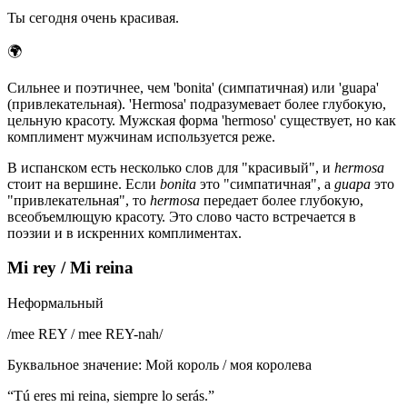
Ты сегодня очень красивая.
🌍
Сильнее и поэтичнее, чем 'bonita' (симпатичная) или 'guapa'
(привлекательная). 'Hermosa' подразумевает более глубокую,
цельную красоту. Мужская форма 'hermoso' существует, но как
комплимент мужчинам используется реже.
В испанском есть несколько слов для "красивый", и
hermosa
стоит на вершине. Если
bonita
это "симпатичная", а
guapa
это
"привлекательная", то
hermosa
передает более глубокую,
всеобъемлющую красоту. Это слово часто встречается в
поэзии и в искренних комплиментах.
Mi rey / Mi reina
Неформальный
/
mee REY / mee REY-nah
/
Буквальное значение
:
Мой король / моя королева
“
Tú eres mi reina, siempre lo serás.
”