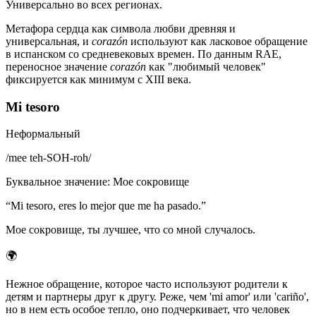
Универсально во всех регионах.
Метафора сердца как символа любви древняя и
универсальная, и
corazón
используют как ласковое обращение
в испанском со средневековых времен. По данным RAE,
переносное значение
corazón
как "любимый человек"
фиксируется как минимум с XIII века.
Mi tesoro
Неформальный
/
mee teh-SOH-roh
/
Буквальное значение
:
Мое сокровище
“
Mi tesoro, eres lo mejor que me ha pasado.
”
Мое сокровище, ты лучшее, что со мной случалось.
🌍
Нежное обращение, которое часто используют родители к
детям и партнеры друг к другу. Реже, чем 'mi amor' или 'cariño',
но в нем есть особое тепло, оно подчеркивает, что человек