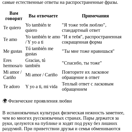
самые естественные ответы на распространенные фразы.
Вам
Вы отвечаете
Примечания
говорят
Yo también te
"Я тоже тебя люблю",
Te quiero
quiero
стандартный ответ
Yo también te amo
"И я тебя", распространенная
Te amo
/ Y yo a ti
сокращенная форма
Tú también me
Me gustas
"Ты мне тоже нравишься"
gustas
Eres
Gracias, tú
"Спасибо, ты тоже"
hermosa/o
también
Mi amor /
Повторите их ласковое
Mi amor / Cariño
Cariño
обращение в ответ
Теплый ответ с ласковым
Te adoro
Y yo a ti, mi vida
обращением
🌍
Физические проявления любви
В испаноязычных культурах физическая нежность заметнее,
чем во многих русскоязычных странах. Пары держатся за
руки, целуются на публике и ходят под руку без лишних
раздумий. При приветствии друзья и семья обмениваются