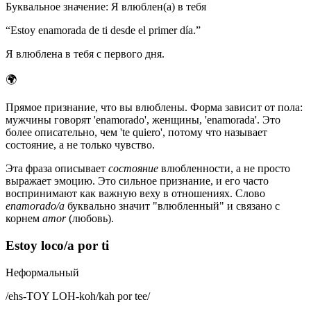
Буквальное значение
:
Я влюблен(а) в тебя
“
Estoy enamorada de ti desde el primer día.
”
Я влюблена в тебя с первого дня.
🌍
Прямое признание, что вы влюблены. Форма зависит от пола:
мужчины говорят 'enamorado', женщины, 'enamorada'. Это
более описательно, чем 'te quiero', потому что называет
состояние, а не только чувство.
Эта фраза описывает
состояние
влюбленности, а не просто
выражает эмоцию. Это сильное признание, и его часто
воспринимают как важную веху в отношениях. Слово
enamorado/a
буквально значит "влюбленный" и связано с
корнем
amor
(любовь).
Estoy loco/a por ti
Неформальный
/
ehs-TOY LOH-koh/kah por tee
/