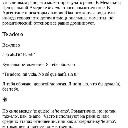
это слишком рано, это может прозвучать резко. В Мексике и
Центральной Америке
te amo
строго романтическое. В
Аргентине и некоторых частях Южного конуса родители
иногда говорят это детям в эмоциональные моменты, но
романтический оттенок все равно доминирует.
Te adoro
Вежливо
/
teh ah-DOH-roh
/
Буквальное значение
:
Я тебя обожаю
“
Te adoro, mi vida. No sé qué haría sin ti.
”
Я тебя обожаю, дорогой/дорогая. Я не знаю, что бы делал(а)
без тебя.
🌍
По силе между 'te quiero' и 'te amo'. Романтично, но не так
'тяжело', как 'te amo'. Часто используют на ранних или
средних этапах отношений, или как альтернативу 'te amo',
которая звучит менее торжественно.