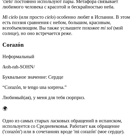
'cielo' постоянно используют пары. Метафора связывает
любимого человека с красотой и бескрайностью неба.
Mi cielo
(или просто
cielo
) особенно любят в Испании. В этом
есть поэзия сравнения с небом, большим, красивым,
всеобъемлющим. Вы также услышите похожее
mi sol
(мой
солнце), но оно встречается реже.
Corazón
Неформальный
/
koh-rah-SOHN
/
Буквальное значение
:
Сердце
“
Corazón, te tengo una sorpresa.
”
Любимый(ая), у меня для тебя сюрприз.
🌍
Одно из самых старых ласковых обращений в испанском,
используется со Средневековья. Работает как обращение
('corazón') или в сочетаниях вроде 'mi corazón' (мое сердце).