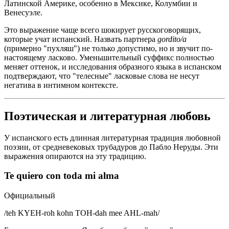
Латинской Америке, особенно в Мексике, Колумбии и
Венесуэле.
Это выражение чаще всего шокирует русскоговорящих,
которые учат испанский. Назвать партнера
gordito/a
(примерно "пухляш") не только допустимо, но и звучит по-
настоящему ласково. Уменьшительный суффикс полностью
меняет оттенок, и исследования образного языка в испанском
подтверждают, что "телесные" ласковые слова не несут
негатива в интимном контексте.
Поэтическая и литературная любовь
У испанского есть длинная литературная традиция любовной
поэзии, от средневековых трубадуров до Пабло Неруды. Эти
выражения опираются на эту традицию.
Te quiero con toda mi alma
Официальный
/
teh KYEH-roh kohn TOH-dah mee AHL-mah
/