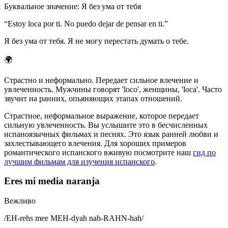
Буквальное значение
:
Я без ума от тебя
“
Estoy loca por ti. No puedo dejar de pensar en ti.
”
Я без ума от тебя. Я не могу перестать думать о тебе.
🌍
Страстно и неформально. Передает сильное влечение и
увлеченность. Мужчины говорят 'loco', женщины, 'loca'. Часто
звучит на ранних, опьяняющих этапах отношений.
Страстное, неформальное выражение, которое передает
сильную увлеченность. Вы услышите это в бесчисленных
испаноязычных фильмах и песнях. Это язык ранней любви и
захлестывающего влечения. Для хороших примеров
романтического испанского вживую посмотрите наш
гид по
лучшим фильмам для изучения испанского
.
Eres mi media naranja
Вежливо
/
EH-rehs mee MEH-dyah nah-RAHN-hah
/