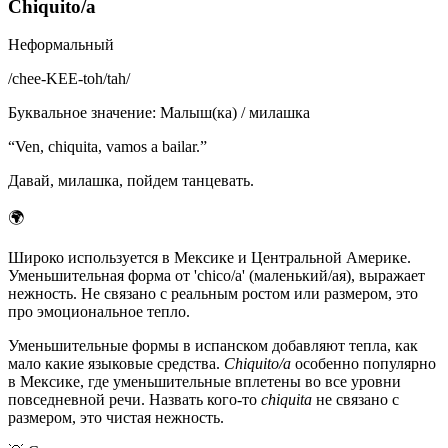
Chiquito/a
Неформальный
/
chee-KEE-toh/tah
/
Буквальное значение
:
Малыш(ка) / милашка
“
Ven, chiquita, vamos a bailar.
”
Давай, милашка, пойдем танцевать.
🌍
Широко используется в Мексике и Центральной Америке.
Уменьшительная форма от 'chico/a' (маленький/ая), выражает
нежность. Не связано с реальным ростом или размером, это
про эмоциональное тепло.
Уменьшительные формы в испанском добавляют тепла, как
мало какие языковые средства.
Chiquito/a
особенно популярно
в Мексике, где уменьшительные вплетены во все уровни
повседневной речи. Назвать кого-то
chiquita
не связано с
размером, это чистая нежность.