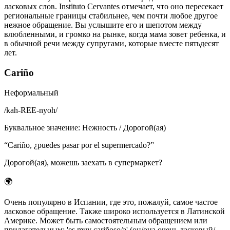
ласковых слов. Instituto Cervantes отмечает, что оно пересекает
региональные границы стабильнее, чем почти любое другое
нежное обращение. Вы услышите его и шепотом между
влюбленными, и громко на рынке, когда мама зовет ребенка, и
в обычной речи между супругами, которые вместе пятьдесят
лет.
Cariño
Неформальный
/
kah-REE-nyoh
/
Буквальное значение
:
Нежность / Дорогой(ая)
“
Cariño, ¿puedes pasar por el supermercado?
”
Дорогой(ая), можешь заехать в супермаркет?
🌍
Очень популярно в Испании, где это, пожалуй, самое частое
ласковое обращение. Также широко используется в Латинской
Америке. Может быть самостоятельным обращением или
прилагательным: 'es muy cariñoso/a' (он/она очень ласковый/