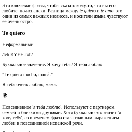
Это ключевые фразы, чтобы сказать кому-то, что вы его
любите, по-испански. Разница между
te quiero
и
te amo
, это
один из самых важных нюансов, и носители языка чувствуют
ее очень остро.
Te quiero
Неформальный
/
teh KYEH-roh
/
Буквальное значение
:
Я хочу тебя / Я тебя люблю
“
Te quiero mucho, mamá.
”
Я тебя очень люблю, мама.
🌍
Повседневное 'я тебя люблю'. Используют с партнером,
семьей и близкими друзьями. Хотя буквально это значит 'я
хочу тебя', со временем фраза стала главным выражением
любви в повседневной испанской речи.