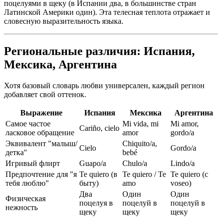
поцелуями в щеку (в Испании два, в большинстве стран
Латинской Америки один). Эта телесная теплота отражает и
словесную выразительность языка.
Региональные различия: Испания,
Мексика, Аргентина
Хотя базовый словарь любви универсален, каждый регион
добавляет свой оттенок.
Выражение
Испания
Мексика
Аргентина
Самое частое
Mi vida, mi
Mi amor,
Cariño, cielo
ласковое обращение
amor
gordo/a
Эквивалент "малыш/
Chiquito/a,
Cielo
Gordo/a
детка"
bebé
Игривый флирт
Guapo/a
Chulo/a
Lindo/a
Предпочтение для "я
Te quiero (в
Te quiero / Te
Te quiero (с
тебя люблю"
быту)
amo
voseo)
Два
Один
Один
Физическая
поцелуя в
поцелуй в
поцелуй в
нежность
щеку
щеку
щеку