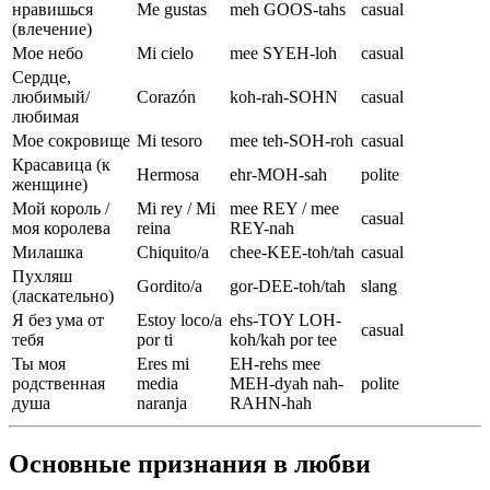
нравишься
Me gustas
meh GOOS-tahs
casual
(влечение)
Мое небо
Mi cielo
mee SYEH-loh
casual
Сердце,
любимый/
Corazón
koh-rah-SOHN
casual
любимая
Мое сокровище
Mi tesoro
mee teh-SOH-roh
casual
Красавица (к
Hermosa
ehr-MOH-sah
polite
женщине)
Мой король /
Mi rey / Mi
mee REY / mee
casual
моя королева
reina
REY-nah
Милашка
Chiquito/a
chee-KEE-toh/tah
casual
Пухляш
Gordito/a
gor-DEE-toh/tah
slang
(ласкательно)
Я без ума от
Estoy loco/a
ehs-TOY LOH-
casual
тебя
por ti
koh/kah por tee
Ты моя
Eres mi
EH-rehs mee
родственная
media
MEH-dyah nah-
polite
душа
naranja
RAHN-hah
Основные признания в любви