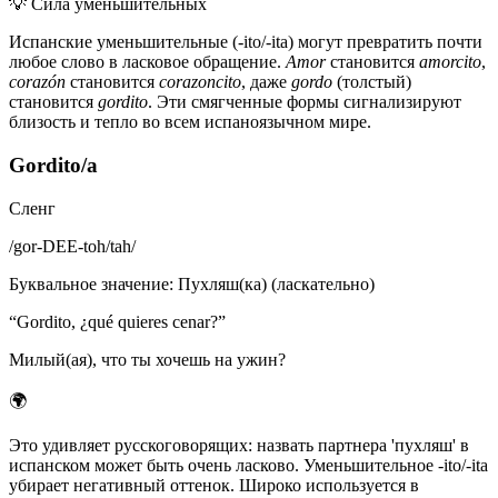
💡
Сила уменьшительных
Испанские уменьшительные (-ito/-ita) могут превратить почти
любое слово в ласковое обращение.
Amor
становится
amorcito
,
corazón
становится
corazoncito
, даже
gordo
(толстый)
становится
gordito
. Эти смягченные формы сигнализируют
близость и тепло во всем испаноязычном мире.
Gordito/a
Сленг
/
gor-DEE-toh/tah
/
Буквальное значение
:
Пухляш(ка) (ласкательно)
“
Gordito, ¿qué quieres cenar?
”
Милый(ая), что ты хочешь на ужин?
🌍
Это удивляет русскоговорящих: назвать партнера 'пухляш' в
испанском может быть очень ласково. Уменьшительное -ito/-ita
убирает негативный оттенок. Широко используется в