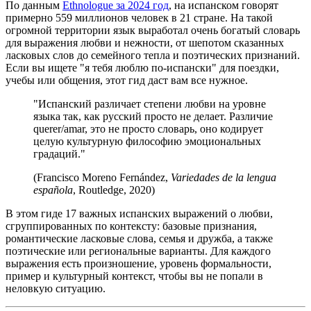
По данным
Ethnologue за 2024 год
, на испанском говорят
примерно 559 миллионов человек в 21 стране. На такой
огромной территории язык выработал очень богатый словарь
для выражения любви и нежности, от шепотом сказанных
ласковых слов до семейного тепла и поэтических признаний.
Если вы ищете "я тебя люблю по-испански" для поездки,
учебы или общения, этот гид даст вам все нужное.
"Испанский различает степени любви на уровне
языка так, как русский просто не делает. Различие
querer/amar, это не просто словарь, оно кодирует
целую культурную философию эмоциональных
градаций."
(Francisco Moreno Fernández,
Variedades de la lengua
española
, Routledge, 2020)
В этом гиде 17 важных испанских выражений о любви,
сгруппированных по контексту: базовые признания,
романтические ласковые слова, семья и дружба, а также
поэтические или региональные варианты. Для каждого
выражения есть произношение, уровень формальности,
пример и культурный контекст, чтобы вы не попали в
неловкую ситуацию.