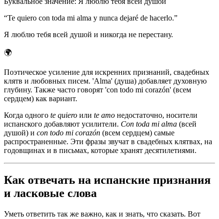
Буквальное значение
:
Я люблю тебя всей душой
“
Te quiero con toda mi alma y nunca dejaré de hacerlo.
”
Я люблю тебя всей душой и никогда не перестану.
🌍
Поэтическое усиление для искренних признаний, свадебных
клятв и любовных писем. 'Alma' (душа) добавляет духовную
глубину. Также часто говорят 'con todo mi corazón' (всем
сердцем) как вариант.
Когда одного
te quiero
или
te amo
недостаточно, носители
испанского добавляют усилители.
Con toda mi alma
(всей
душой) и
con todo mi corazón
(всем сердцем) самые
распространенные. Эти фразы звучат в свадебных клятвах, на
годовщинах и в письмах, которые хранят десятилетиями.
Как отвечать на испанские признания
и ласковые слова
Уметь ответить так же важно, как и знать, что сказать. Вот