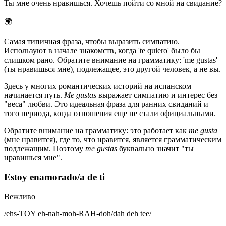
Ты мне очень нравишься. Хочешь пойти со мной на свидание?
🌍
Самая типичная фраза, чтобы выразить симпатию.
Используют в начале знакомств, когда 'te quiero' было бы
слишком рано. Обратите внимание на грамматику: 'me gustas'
(ты нравишься мне), подлежащее, это другой человек, а не вы.
Здесь у многих романтических историй на испанском
начинается путь.
Me gustas
выражает симпатию и интерес без
"веса" любви. Это идеальная фраза для ранних свиданий и
того периода, когда отношения еще не стали официальными.
Обратите внимание на грамматику: это работает как
me gusta
(мне нравится), где то, что нравится, является грамматическим
подлежащим. Поэтому
me gustas
буквально значит "ты
нравишься мне".
Estoy enamorado/a de ti
Вежливо
/
ehs-TOY eh-nah-moh-RAH-doh/dah deh tee
/