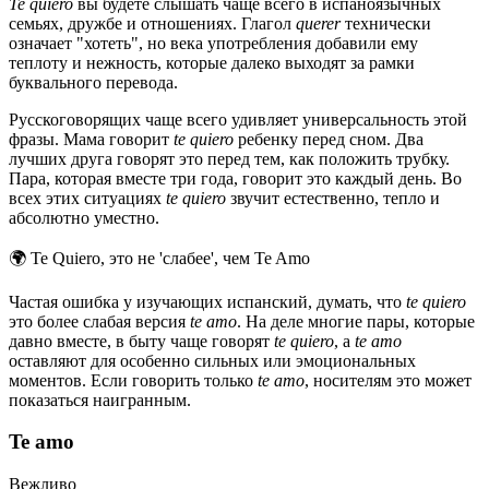
Te quiero
вы будете слышать чаще всего в испаноязычных
семьях, дружбе и отношениях. Глагол
querer
технически
означает "хотеть", но века употребления добавили ему
теплоту и нежность, которые далеко выходят за рамки
буквального перевода.
Русскоговорящих чаще всего удивляет универсальность этой
фразы. Мама говорит
te quiero
ребенку перед сном. Два
лучших друга говорят это перед тем, как положить трубку.
Пара, которая вместе три года, говорит это каждый день. Во
всех этих ситуациях
te quiero
звучит естественно, тепло и
абсолютно уместно.
🌍
Te Quiero, это не 'слабее', чем Te Amo
Частая ошибка у изучающих испанский, думать, что
te quiero
это более слабая версия
te amo
. На деле многие пары, которые
давно вместе, в быту чаще говорят
te quiero
, а
te amo
оставляют для особенно сильных или эмоциональных
моментов. Если говорить только
te amo
, носителям это может
показаться наигранным.
Te amo
Вежливо