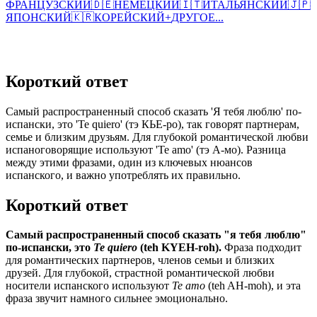
ФРАНЦУЗСКИЙ
🇩🇪
НЕМЕЦКИЙ
🇮🇹
ИТАЛЬЯНСКИЙ
🇯🇵
ЯПОНСКИЙ
🇰🇷
КОРЕЙСКИЙ
+
ДРУГОЕ...
Короткий ответ
Самый распространенный способ сказать 'Я тебя люблю' по-
испански, это 'Te quiero' (тэ КЬЕ-ро), так говорят партнерам,
семье и близким друзьям. Для глубокой романтической любви
испаноговорящие используют 'Te amo' (тэ А-мо). Разница
между этими фразами, один из ключевых нюансов
испанского, и важно употреблять их правильно.
Короткий ответ
Самый распространенный способ сказать "я тебя люблю"
по-испански, это
Te quiero
(teh KYEH-roh).
Фраза подходит
для романтических партнеров, членов семьи и близких
друзей. Для глубокой, страстной романтической любви
носители испанского используют
Te amo
(teh AH-moh), и эта
фраза звучит намного сильнее эмоционально.