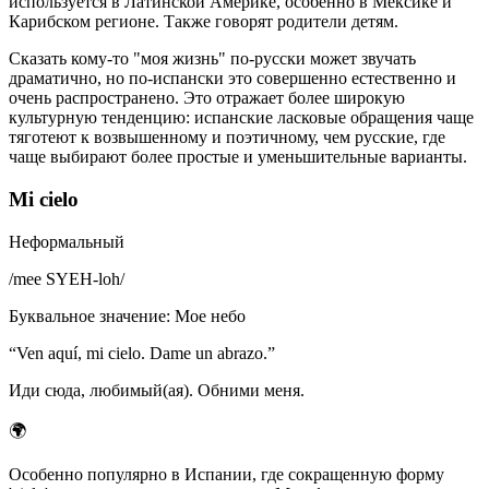
используется в Латинской Америке, особенно в Мексике и
Карибском регионе. Также говорят родители детям.
Сказать кому-то "моя жизнь" по-русски может звучать
драматично, но по-испански это совершенно естественно и
очень распространено. Это отражает более широкую
культурную тенденцию: испанские ласковые обращения чаще
тяготеют к возвышенному и поэтичному, чем русские, где
чаще выбирают более простые и уменьшительные варианты.
Mi cielo
Неформальный
/
mee SYEH-loh
/
Буквальное значение
:
Мое небо
“
Ven aquí, mi cielo. Dame un abrazo.
”
Иди сюда, любимый(ая). Обними меня.
🌍
Особенно популярно в Испании, где сокращенную форму