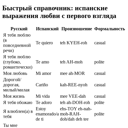
Быстрый справочник: испанские
выражения любви с первого взгляда
Русский
Испанский
Произношение
Формальность
Я тебя люблю
(в
Te quiero
teh KYEH-roh
casual
повседневной
речи)
Я тебя люблю
(глубоко,
Te amo
teh AH-moh
polite
романтически)
Моя любовь
Mi amor
mee ah-MOR
casual
Дорогой/
дорогая,
Cariño
kah-REE-nyoh
casual
милый/милая
Моя жизнь
Mi vida
mee VEE-dah
casual
Я тебя обожаю
Te adoro
teh ah-DOH-roh
polite
Estoy
ehs-TOY eh-nah-
Я влюблен(а) в
enamorado/a
moh-RAH-
polite
тебя
de ti
doh/dah deh tee
Ты мне