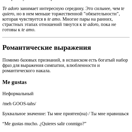
Te adoro
занимает интересную середину. Это сильнее, чем
te
quiero
, но в нем меньше торжественной "обязательности",
которая чувствуется в
te amo
. Многие пары на ранних,
страстных этапах отношений тянутся к
te adoro
, пока не
готовы к
te amo
.
Романтические выражения
Помимо базовых признаний, в испанском есть богатый набор
фраз для выражения симпатии, влюбленности и
романтического накала.
Me gustas
Неформальный
/
meh GOOS-tahs
/
Буквальное значение
:
Ты мне приятен(на) / Ты мне нравишься
“
Me gustas mucho. ¿Quieres salir conmigo?
”