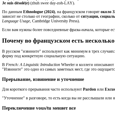
Je suis désolé(e)
(zhuh swee day-zoh-LAY).
По данным
Ethnologue (2024)
, на французском говорят
около 3
зависит не столько от географии, сколько от
ситуации, социаль
Language Usage
, Cambridge University Press).
Если вам нужны более повседневные фразы-начала, которые ес
Почему во французском есть несколько
В русском "извините" используют как минимум в трех случаях:
форму под конкретную социальную ситуацию.
В
French: A Linguistic Introduction
Wheeler и коллеги описывают 
"Извините" это одно из самых заметных мест, где это ощущаетс
Прерывание, извинение и уточнение
Для короткого прерывания часто используют
Pardon
или
Excus
"Уточнение" в разговоре, то есть когда вы не расслышали или 
Переключение vous/tu меняет все