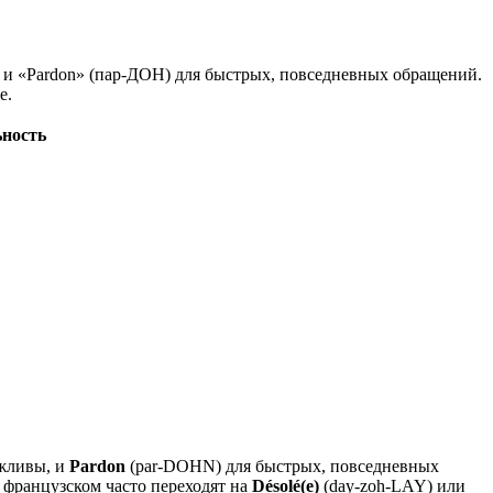
х и «Pardon» (пар-ДОН) для быстрых, повседневных обращений.
е.
ность
ежливы, и
Pardon
(par-DOHN) для быстрых, повседневных
 французском часто переходят на
Désolé(e)
(day-zoh-LAY) или