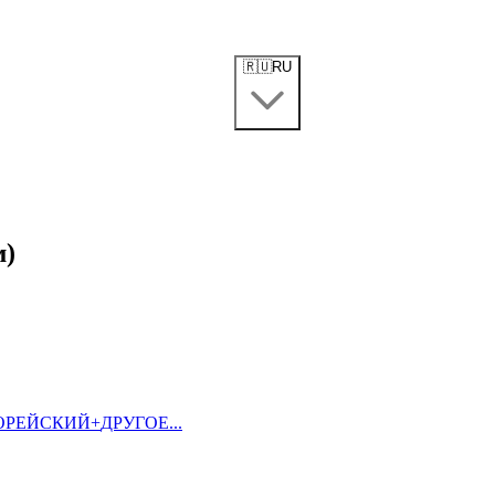
🇷🇺
RU
м)
ОРЕЙСКИЙ
+
ДРУГОЕ...