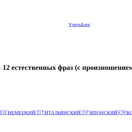
Учить
Блог
 12 естественных фраз (с произношение
🇩🇪
НЕМЕЦКИЙ
🇮🇹
ИТАЛЬЯНСКИЙ
🇯🇵
ЯПОНСКИЙ
🇰🇷
К