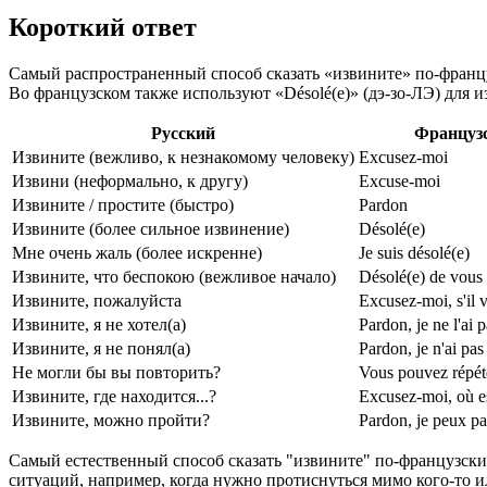
Короткий ответ
Самый распространенный способ сказать «извините» по-францу
Во французском также используют «Désolé(e)» (дэ-зо-ЛЭ) для изв
Русский
Француз
Извините (вежливо, к незнакомому человеку)
Excusez-moi
Извини (неформально, к другу)
Excuse-moi
Извините / простите (быстро)
Pardon
Извините (более сильное извинение)
Désolé(e)
Мне очень жаль (более искренне)
Je suis désolé(e)
Извините, что беспокою (вежливое начало)
Désolé(e) de vous
Извините, пожалуйста
Excusez-moi, s'il v
Извините, я не хотел(а)
Pardon, je ne l'ai p
Извините, я не понял(а)
Pardon, je n'ai pa
Не могли бы вы повторить?
Vous pouvez répét
Извините, где находится...?
Excusez-moi, où es
Извините, можно пройти?
Pardon, je peux pa
Самый естественный способ сказать "извините" по-французски
ситуаций, например, когда нужно протиснуться мимо кого-то и