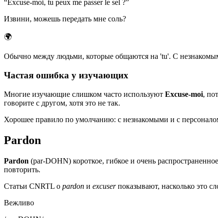
“
Excuse-moi, tu peux me passer le sel ?
”
Извини, можешь передать мне соль?
🌍
Обычно между людьми, которые общаются на 'tu'. С незнаком
Частая ошибка у изучающих
Многие изучающие слишком часто используют
Excuse-moi
, по
говорите с другом, хотя это не так.
Хорошее правило по умолчанию: с незнакомыми и с персонало
Pardon
Pardon
(par-DOHN) короткое, гибкое и очень распространенное
повторить.
Статьи CNRTL о
pardon
и
excuser
показывают, насколько это сл
Вежливо