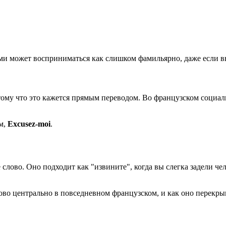
ыми может восприниматься как слишком фамильярно, даже если 
тому что это кажется прямым переводом. Во французском социал
м,
Excusez-moi
.
 слово. Оно подходит как "извините", когда вы слегка задели ч
ово центрально в повседневном французском, и как оно перекрыв