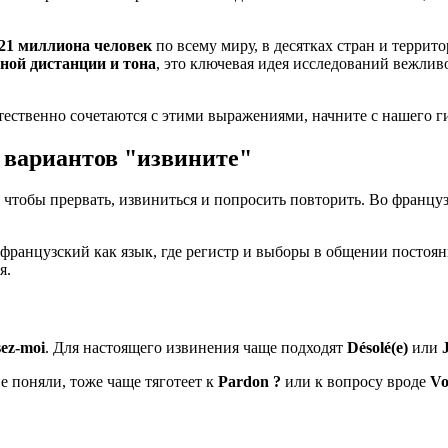
21 миллиона человек
по всему миру, в десятках стран и террит
ной дистанции и тона
, это ключевая идея исследований вежлив
тественно сочетаются с этими выражениями, начните с нашего г
 вариантов "извините"
 чтобы прервать, извиниться и попросить повторить. Во француз
французский как язык, где регистр и выборы в общении постоян
я.
ez-moi
. Для настоящего извинения чаще подходят
Désolé(e)
или
не поняли, тоже чаще тяготеет к
Pardon ?
или к вопросу вроде
Vo