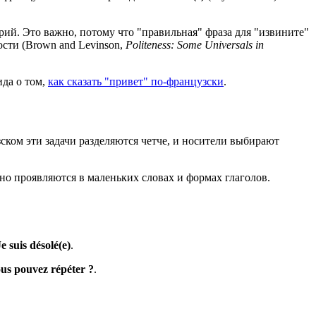
орий. Это важно, потому что "правильная" фраза для "извините"
ости (Brown and Levinson,
Politeness: Some Universals in
ида о том,
как сказать "привет" по-французски
.
ском эти задачи разделяются четче, и носители выбирают
но проявляются в маленьких словах и формах глаголов.
Je suis désolé(e)
.
us pouvez répéter ?
.