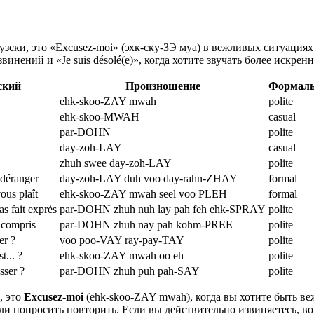
зски, это «Excusez-moi» (эхк-ску-ЗЭ муа) в вежливых ситуация
инений и «Je suis désolé(e)», когда хотите звучать более искренн
ский
Произношение
Формаль
ehk-skoo-ZAY mwah
polite
ehk-skoo-MWAH
casual
par-DOHN
polite
day-zoh-LAY
casual
zhuh swee day-zoh-LAY
polite
 déranger
day-zoh-LAY duh voo day-rahn-ZHAY
formal
ous plaît
ehk-skoo-ZAY mwah seel voo PLEH
formal
as fait exprès
par-DOHN zhuh nuh lay pah feh ehk-SPRAY
polite
s compris
par-DOHN zhuh nay pah kohm-PREE
polite
er ?
voo poo-VAY ray-pay-TAY
polite
t... ?
ehk-skoo-ZAY mwah oo eh
polite
sser ?
par-DOHN zhuh puh pah-SAY
polite
, это
Excusez-moi
(ehk-skoo-ZAY mwah), когда вы хотите быть в
ли попросить повторить. Если вы действительно извиняетесь, во