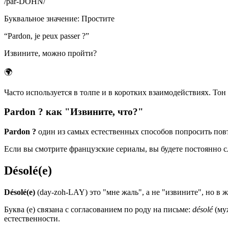
/
par-DOHN
/
Буквальное значение
:
Простите
“
Pardon, je peux passer ?
”
Извините, можно пройти?
🌍
Часто используется в толпе и в коротких взаимодействиях. Тон 
Pardon ? как "Извините, что?"
Pardon ?
один из самых естественных способов попросить пов
Если вы смотрите французские сериалы, вы будете постоянно
Désolé(e)
Désolé(e)
(day-zoh-LAY) это "мне жаль", а не "извините", но в 
Буква (e) связана с согласованием по роду на письме:
désolé
(му
естественности.