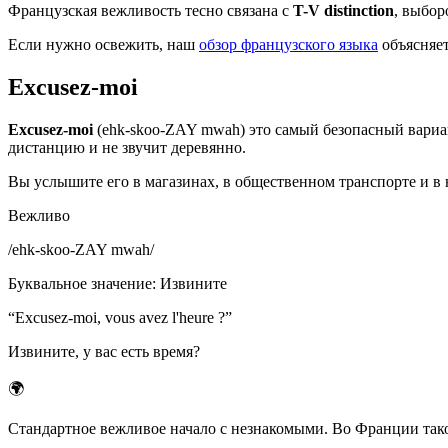
Французская вежливость тесно связана с
T-V distinction
, выбо
Если нужно освежить, наш
обзор французского языка
объясняет
Excusez-moi
Excusez-moi
(ehk-skoo-ZAY mwah) это самый безопасный вариа
дистанцию и не звучит деревянно.
Вы услышите его в магазинах, в общественном транспорте и в н
Вежливо
/
ehk-skoo-ZAY mwah
/
Буквальное значение
:
Извините
“
Excusez-moi, vous avez l'heure ?
”
Извините, у вас есть время?
🌍
Стандартное вежливое начало с незнакомыми. Во Франции такое