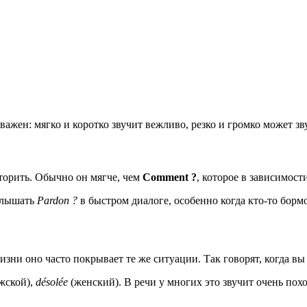
важен: мягко и коротко звучит вежливо, резко и громко может зв
торить. Обычно он мягче, чем
Comment ?
, которое в зависимост
 слышать
Pardon ?
в быстром диалоге, особенно когда кто-то борм
жизни оно часто покрывает те же ситуации. Так говорят, когда в
жской),
désolée
(женский). В речи у многих это звучит очень пох