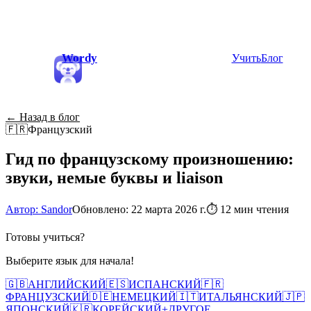
Wordy
Учить
Блог
← Назад в блог
🇫🇷
Французский
Гид по французскому произношению:
звуки, немые буквы и liaison
Автор: Sandor
Обновлено: 22 марта 2026 г.
⏱
12 мин чтения
Готовы учиться?
Выберите язык для начала!
🇬🇧
АНГЛИЙСКИЙ
🇪🇸
ИСПАНСКИЙ
🇫🇷
ФРАНЦУЗСКИЙ
🇩🇪
НЕМЕЦКИЙ
🇮🇹
ИТАЛЬЯНСКИЙ
🇯🇵
ЯПОНСКИЙ
🇰🇷
КОРЕЙСКИЙ
+
ДРУГОЕ...