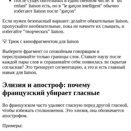
После существительных в единственном числе: в "un
enfant" liaison есть, но в "le garçon intelligent" обычно
избегают liaison после "garçon"
Если нужен безопасный вариант: делайте обязательные liaison,
пропускайте необязательные, пока не начнете их слышать, и
избегайте "творческих" liaison.
💡
Трюк с кинофрагментом для liaison
Выберите фрагмент со спокойным говорящим и
переслушивайте только границы слов. Ставьте паузу после
каждой пары слов и спрашивайте себя: появилась ли скрытая
согласная? Это тренирует сегментацию, а это и есть главный
навык для liaison.
Элизия и апостроф: почему
французский убирает гласные
Во французском часто удаляют гласную перед другой гласной,
чтобы избежать столкновения. Это элизия, она обозначается
апострофом.
Примеры: