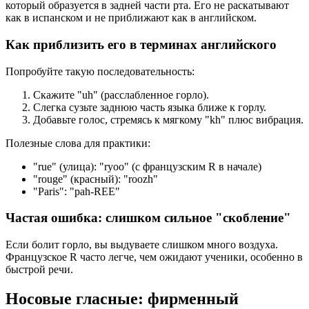
который образуется в задней части рта. Его не раскатывают
как в испанском и не приближают как в английском.
Как приблизить его в терминах английского
Попробуйте такую последовательность:
Скажите "uh" (расслабленное горло).
Слегка сузьте заднюю часть языка ближе к горлу.
Добавьте голос, стремясь к мягкому "kh" плюс вибрация.
Полезные слова для практики:
"rue" (улица): "ryoo" (с французским R в начале)
"rouge" (красный): "roozh"
"Paris": "pah-REE"
Частая ошибка: слишком сильное "скобление"
Если болит горло, вы выдуваете слишком много воздуха.
Французское R часто легче, чем ожидают ученики, особенно в
быстрой речи.
Носовые гласные: фирменный