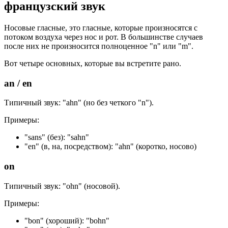
французский звук
Носовые гласные, это гласные, которые произносятся с
потоком воздуха через нос и рот. В большинстве случаев
после них не произносится полноценное "n" или "m".
Вот четыре основных, которые вы встретите рано.
an / en
Типичный звук: "ahn" (но без четкого "n").
Примеры:
"sans" (без): "sahn"
"en" (в, на, посредством): "ahn" (коротко, носово)
on
Типичный звук: "ohn" (носовой).
Примеры:
"bon" (хороший): "bohn"