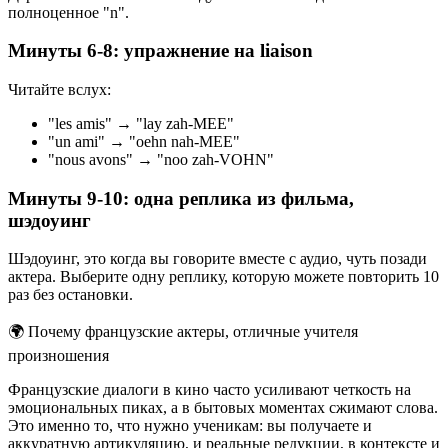
полноценное "n".
Минуты 6-8: упражнение на liaison
Читайте вслух:
"les amis" → "lay zah-MEE"
"un ami" → "oehn nah-MEE"
"nous avons" → "noo zah-VOHN"
Минуты 9-10: одна реплика из фильма,
шэдоуинг
Шэдоуинг, это когда вы говорите вместе с аудио, чуть позади
актера. Выберите одну реплику, которую можете повторить 10
раз без остановки.
🌍
Почему французские актеры, отличные учителя
произношения
Французские диалоги в кино часто усиливают четкость на
эмоциональных пиках, а в бытовых моментах сжимают слова.
Это именно то, что нужно ученикам: вы получаете и
аккуратную артикуляцию, и реальные редукции, в контексте и