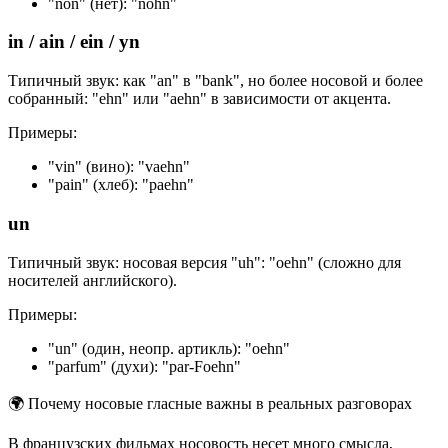
"non" (нет): "nohn"
in / ain / ein / yn
Типичный звук: как "an" в "bank", но более носовой и более
собранный: "ehn" или "aehn" в зависимости от акцента.
Примеры:
"vin" (вино): "vaehn"
"pain" (хлеб): "paehn"
un
Типичный звук: носовая версия "uh": "oehn" (сложно для
носителей английского).
Примеры:
"un" (один, неопр. артикль): "oehn"
"parfum" (духи): "par-Foehn"
🌍
Почему носовые гласные важны в реальных разговорах
В французских фильмах носовость несет много смысла,