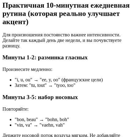
Практичная 10-минутная ежедневная
рутина (которая реально улучшает
акцент)
Для произношения постоянство важнее интенсивности.
Делайте так каждый день две недели, и вы почувствуете
разницу.
Минуты 1-2: разминка гласных
Произнесите медленно:
"i, u, ou" → "ee, y, oo" (французские цели)
Затем: "tu, tout" → "tyoo, too"
Минуты 3-5: набор носовых
Повторяйте:
"bon, beau" → "bohn, boh"
"vin, va" → "vaehn, vah"
Держите носовой поток воздуха мягким. Не добавляйте