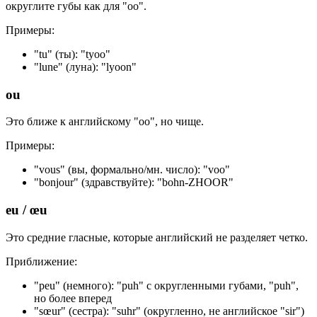
округлите губы как для "oo".
Примеры:
"tu" (ты): "tyoo"
"lune" (луна): "lyoon"
ou
Это ближе к английскому "oo", но чище.
Примеры:
"vous" (вы, формально/мн. число): "voo"
"bonjour" (здравствуйте): "bohn-ZHOOR"
eu / œu
Это средние гласные, которые английский не разделяет четко.
Приближение:
"peu" (немного): "puh" с округленными губами, "puh",
но более вперед
"sœur" (сестра): "suhr" (округленно, не английское "sir")