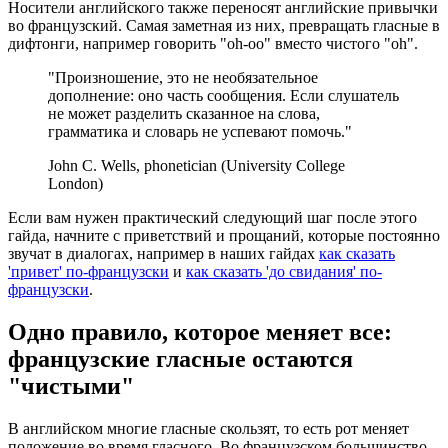
Носители английского также переносят английские привычки
во французский. Самая заметная из них, превращать гласные в
дифтонги, например говорить "oh-oo" вместо чистого "oh".
"Произношение, это не необязательное
дополнение: оно часть сообщения. Если слушатель
не может разделить сказанное на слова,
грамматика и словарь не успевают помочь."
John C. Wells, phonetician (University College
London)
Если вам нужен практический следующий шаг после этого
гайда, начните с приветствий и прощаний, которые постоянно
звучат в диалогах, например в наших гайдах
как сказать
'привет' по-французски
и
как сказать 'до свидания' по-
французски
.
Одно правило, которое меняет все:
французские гласные остаются
"чистыми"
В английском многие гласные скользят, то есть рот меняет
положение во время гласного. Во французском большинство