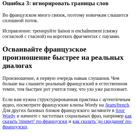
Ошибка 3: игнорировать границы слов
Во французском много связок, поэтому новичкам слышится
сплошной поток.
Исправление: тренируйте liaison и enchaînement (связку
согласной с гласной) на коротких фрагментах с паузами.
Осваивайте французское
произношение быстрее на реальных
диалогах
Произношение, в первую очередь навык слушания. Чем
больше вы слышите реальный французский в естественном
темпе, тем быстрее рот учится тому, что ухо уже распознает.
Если вам нужна структурированная практика с аутентичным
аудио, посмотрите французские клипы Wordy на
/learn/french
.
Для других базовых блоков французского загляните в
блог
Wordy
и начните с частотных социальных фраз, например
как
сказать 'привет' по-французски
и
как сказать 'до свидания' по-
французски
.