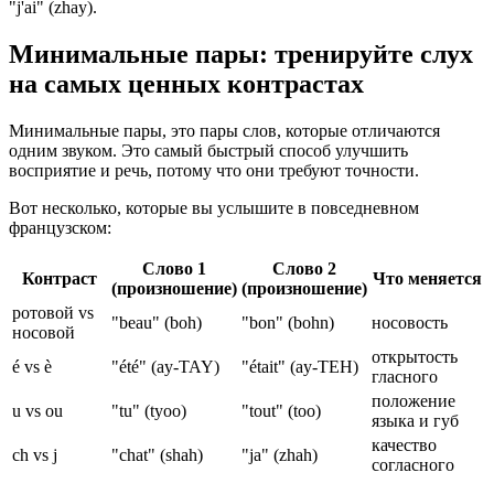
"j'ai" (zhay).
Минимальные пары: тренируйте слух
на самых ценных контрастах
Минимальные пары, это пары слов, которые отличаются
одним звуком. Это самый быстрый способ улучшить
восприятие и речь, потому что они требуют точности.
Вот несколько, которые вы услышите в повседневном
французском:
Слово 1
Слово 2
Контраст
Что меняется
(произношение)
(произношение)
ротовой vs
"beau" (boh)
"bon" (bohn)
носовость
носовой
открытость
é vs è
"été" (ay-TAY)
"était" (ay-TEH)
гласного
положение
u vs ou
"tu" (tyoo)
"tout" (too)
языка и губ
качество
ch vs j
"chat" (shah)
"ja" (zhah)
согласного