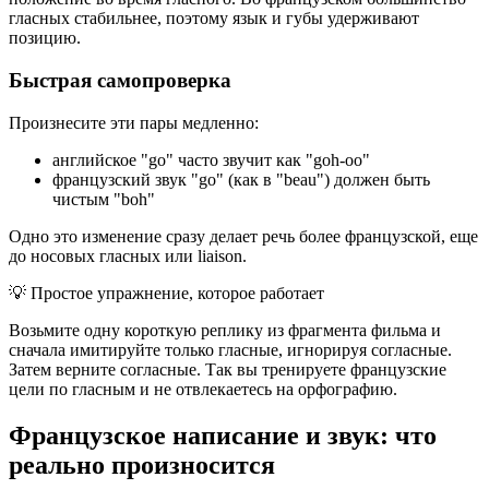
гласных стабильнее, поэтому язык и губы удерживают
позицию.
Быстрая самопроверка
Произнесите эти пары медленно:
английское "go" часто звучит как "goh-oo"
французский звук "go" (как в "beau") должен быть
чистым "boh"
Одно это изменение сразу делает речь более французской, еще
до носовых гласных или liaison.
💡
Простое упражнение, которое работает
Возьмите одну короткую реплику из фрагмента фильма и
сначала имитируйте только гласные, игнорируя согласные.
Затем верните согласные. Так вы тренируете французские
цели по гласным и не отвлекаетесь на орфографию.
Французское написание и звук: что
реально произносится