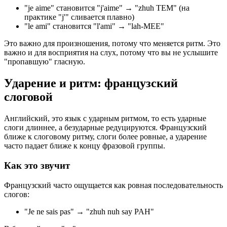
"je aime" становится "j'aime" → "zhuh TEM" (на
практике "j'" сливается плавно)
"le ami" становится "l'ami" → "lah-MEE"
Это важно для произношения, потому что меняется ритм. Это
важно и для восприятия на слух, потому что вы не услышите
"пропавшую" гласную.
Ударение и ритм: французский
слоговой
Английский, это язык с ударным ритмом, то есть ударные
слоги длиннее, а безударные редуцируются. Французский
ближе к слоговому ритму, слоги более ровные, а ударение
часто падает ближе к концу фразовой группы.
Как это звучит
Французский часто ощущается как ровная последовательность
слогов:
"Je ne sais pas" → "zhuh nuh say PAH"