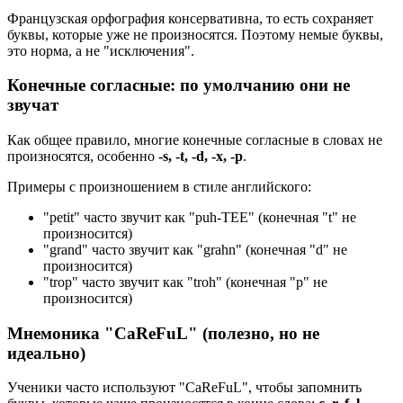
Французская орфография консервативна, то есть сохраняет
буквы, которые уже не произносятся. Поэтому немые буквы,
это норма, а не "исключения".
Конечные согласные: по умолчанию они не
звучат
Как общее правило, многие конечные согласные в словах не
произносятся, особенно
-s, -t, -d, -x, -p
.
Примеры с произношением в стиле английского:
"petit" часто звучит как "puh-TEE" (конечная "t" не
произносится)
"grand" часто звучит как "grahn" (конечная "d" не
произносится)
"trop" часто звучит как "troh" (конечная "p" не
произносится)
Мнемоника "CaReFuL" (полезно, но не
идеально)
Ученики часто используют "CaReFuL", чтобы запомнить