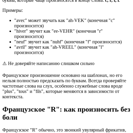
буквы, которые чаще произносятся в конце слова:
c, r, f, l
.
Примеры:
"avec" может звучать как "ah-VEK" (конечная "c"
произносится)
"hiver" звучит как "ee-VEHR" (конечная "r"
произносится)
"neuf" звучит как "nuhf" (конечная "f" произносится)
"avril" звучит как "ah-VREEL" (конечная "l"
произносится)
⚠️
Не доверяйте написанию слишком сильно
Французское произношение основано на шаблонах, но его
нельзя полностью предсказать по буквам. Всегда проверяйте
частотные слова на слух, особенно служебные слова вроде
"plus", "tous" и "fils", которые меняются в зависимости от
контекста.
Французское "R": как произносить без
боли
Французское "R" обычно, это звонкий увулярный фрикатив,