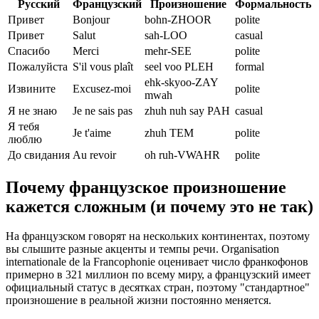
Русский
Французский
Произношение
Формальность
Привет
Bonjour
bohn-ZHOOR
polite
Привет
Salut
sah-LOO
casual
Спасибо
Merci
mehr-SEE
polite
Пожалуйста
S'il vous plaît
seel voo PLEH
formal
ehk-skyoo-ZAY
Извините
Excusez-moi
polite
mwah
Я не знаю
Je ne sais pas
zhuh nuh say PAH
casual
Я тебя
Je t'aime
zhuh TEM
polite
люблю
До свидания
Au revoir
oh ruh-VWAHR
polite
Почему французское произношение
кажется сложным (и почему это не так)
На французском говорят на нескольких континентах, поэтому
вы слышите разные акценты и темпы речи. Organisation
internationale de la Francophonie оценивает число франкофонов
примерно в 321 миллион по всему миру, а французский имеет
официальный статус в десятках стран, поэтому "стандартное"
произношение в реальной жизни постоянно меняется.