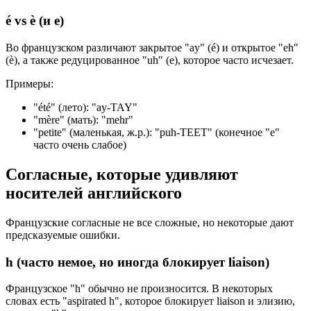
é vs è (и e)
Во французском различают закрытое "ay" (é) и открытое "eh"
(è), а также редуцированное "uh" (e), которое часто исчезает.
Примеры:
"été" (лето): "ay-TAY"
"mère" (мать): "mehr"
"petite" (маленькая, ж.р.): "puh-TEET" (конечное "e"
часто очень слабое)
Согласные, которые удивляют
носителей английского
Французские согласные не все сложные, но некоторые дают
предсказуемые ошибки.
h (часто немое, но иногда блокирует liaison)
Французское "h" обычно не произносится. В некоторых
словах есть "aspirated h", которое блокирует liaison и элизию,