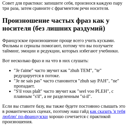
Совет для практики: запишите себя, произнося каждую пару
три раза, затем сравните с фрагментом речи носителя.
Произношение частых фраз как у
носителя (без лишних раздумий)
Французское произношение проще всего учить кусками.
Фильмы и сериалы помогают, потому что вы получаете
тайминг, эмоции и редукции, которых избегают учебники.
Вот несколько фраз и на что в них слушать:
"Je t'aime" часто звучит как "zhuh TEM", "te"
редуцируется в потоке.
"Je ne sais pas" часто становится "zhuh say PAH", "ne"
пропадает.
"S'il vous plaît" часто звучит как "seel voo PLEH", с
плавным "s'il", а не разделенным "si-il".
Если вы ставите базу, вы также будете постоянно слышать это
в романтических сценах, поэтому наш гайд
как сказать 'я тебя
люблю' по-французски
хорошо сочетается с практикой
произношения.