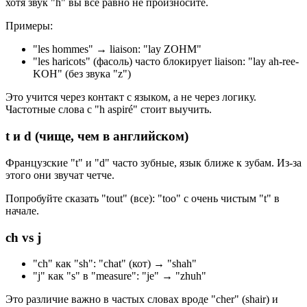
хотя звук "h" вы все равно не произносите.
Примеры:
"les hommes" → liaison: "lay ZOHM"
"les haricots" (фасоль) часто блокирует liaison: "lay ah-ree-
KOH" (без звука "z")
Это учится через контакт с языком, а не через логику.
Частотные слова с "h aspiré" стоит выучить.
t и d (чище, чем в английском)
Французские "t" и "d" часто зубные, язык ближе к зубам. Из-за
этого они звучат четче.
Попробуйте сказать "tout" (все): "too" с очень чистым "t" в
начале.
ch vs j
"ch" как "sh": "chat" (кот) → "shah"
"j" как "s" в "measure": "je" → "zhuh"
Это различие важно в частых словах вроде "cher" (shair) и