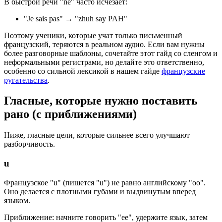
В быстрой речи "ne" часто исчезает:
"Je sais pas" → "zhuh say PAH"
Поэтому ученики, которые учат только письменный
французский, теряются в реальном аудио. Если вам нужны
более разговорные шаблоны, сочетайте этот гайд со сленгом и
неформальными регистрами, но делайте это ответственно,
особенно со сильной лексикой в нашем гайде
французские
ругательства
.
Гласные, которые нужно поставить
рано (с приближениями)
Ниже, гласные цели, которые сильнее всего улучшают
разборчивость.
u
Французское "u" (пишется "u") не равно английскому "oo".
Оно делается с плотными губами и выдвинутым вперед
языком.
Приближение: начните говорить "ee", удержите язык, затем