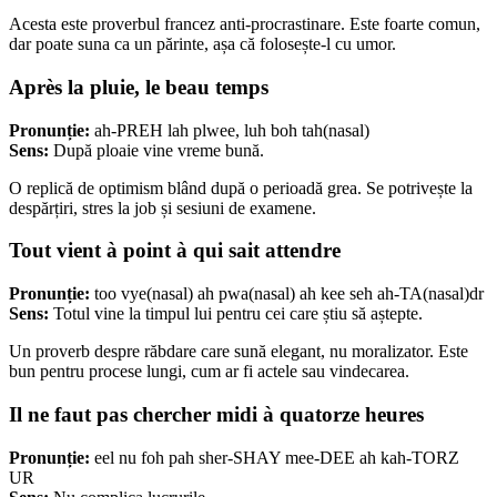
Acesta este proverbul francez anti-procrastinare. Este foarte comun,
dar poate suna ca un părinte, așa că folosește-l cu umor.
Après la pluie, le beau temps
Pronunție:
ah-PREH lah plwee, luh boh tah(nasal)
Sens:
După ploaie vine vreme bună.
O replică de optimism blând după o perioadă grea. Se potrivește la
despărțiri, stres la job și sesiuni de examene.
Tout vient à point à qui sait attendre
Pronunție:
too vye(nasal) ah pwa(nasal) ah kee seh ah-TA(nasal)dr
Sens:
Totul vine la timpul lui pentru cei care știu să aștepte.
Un proverb despre răbdare care sună elegant, nu moralizator. Este
bun pentru procese lungi, cum ar fi actele sau vindecarea.
Il ne faut pas chercher midi à quatorze heures
Pronunție:
eel nu foh pah sher-SHAY mee-DEE ah kah-TORZ
UR