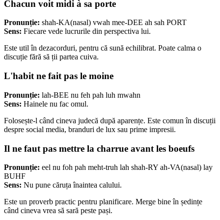
Chacun voit midi à sa porte
Pronunție:
shah-KA(nasal) vwah mee-DEE ah sah PORT
Sens:
Fiecare vede lucrurile din perspectiva lui.
Este util în dezacorduri, pentru că sună echilibrat. Poate calma o
discuție fără să ții partea cuiva.
L'habit ne fait pas le moine
Pronunție:
lah-BEE nu feh pah luh mwahn
Sens:
Hainele nu fac omul.
Folosește-l când cineva judecă după aparențe. Este comun în discuții
despre social media, branduri de lux sau prime impresii.
Il ne faut pas mettre la charrue avant les boeufs
Pronunție:
eel nu foh pah meht-truh lah shah-RY ah-VA(nasal) lay
BUHF
Sens:
Nu pune căruța înaintea calului.
Este un proverb practic pentru planificare. Merge bine în ședințe
când cineva vrea să sară peste pași.