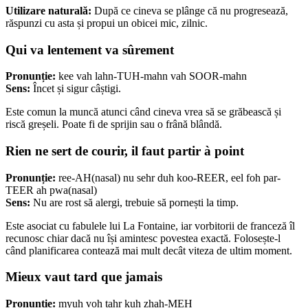
Utilizare naturală:
După ce cineva se plânge că nu progresează,
răspunzi cu asta și propui un obicei mic, zilnic.
Qui va lentement va sûrement
Pronunție:
kee vah lahn-TUH-mahn vah SOOR-mahn
Sens:
Încet și sigur câștigi.
Este comun la muncă atunci când cineva vrea să se grăbească și
riscă greșeli. Poate fi de sprijin sau o frână blândă.
Rien ne sert de courir, il faut partir à point
Pronunție:
ree-AH(nasal) nu sehr duh koo-REER, eel foh par-
TEER ah pwa(nasal)
Sens:
Nu are rost să alergi, trebuie să pornești la timp.
Este asociat cu fabulele lui La Fontaine, iar vorbitorii de franceză îl
recunosc chiar dacă nu își amintesc povestea exactă. Folosește-l
când planificarea contează mai mult decât viteza de ultim moment.
Mieux vaut tard que jamais
Pronunție:
myuh voh tahr kuh zhah-MEH