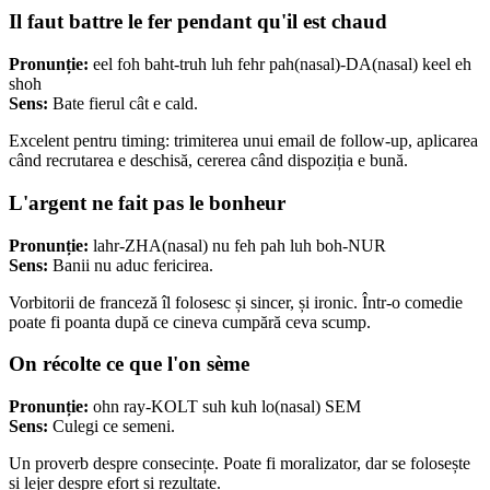
Il faut battre le fer pendant qu'il est chaud
Pronunție:
eel foh baht-truh luh fehr pah(nasal)-DA(nasal) keel eh
shoh
Sens:
Bate fierul cât e cald.
Excelent pentru timing: trimiterea unui email de follow-up, aplicarea
când recrutarea e deschisă, cererea când dispoziția e bună.
L'argent ne fait pas le bonheur
Pronunție:
lahr-ZHA(nasal) nu feh pah luh boh-NUR
Sens:
Banii nu aduc fericirea.
Vorbitorii de franceză îl folosesc și sincer, și ironic. Într-o comedie
poate fi poanta după ce cineva cumpără ceva scump.
On récolte ce que l'on sème
Pronunție:
ohn ray-KOLT suh kuh lo(nasal) SEM
Sens:
Culegi ce semeni.
Un proverb despre consecințe. Poate fi moralizator, dar se folosește
și lejer despre efort și rezultate.