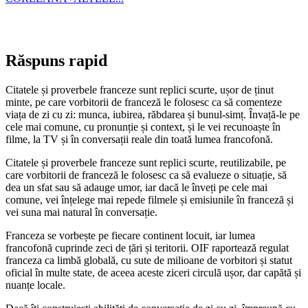
Răspuns rapid
Citatele și proverbele franceze sunt replici scurte, ușor de ținut
minte, pe care vorbitorii de franceză le folosesc ca să comenteze
viața de zi cu zi: munca, iubirea, răbdarea și bunul-simț. Învață-le pe
cele mai comune, cu pronunție și context, și le vei recunoaște în
filme, la TV și în conversații reale din toată lumea francofonă.
Citatele și proverbele franceze sunt replici scurte, reutilizabile, pe
care vorbitorii de franceză le folosesc ca să evalueze o situație, să
dea un sfat sau să adauge umor, iar dacă le înveți pe cele mai
comune, vei înțelege mai repede filmele și emisiunile în franceză și
vei suna mai natural în conversație.
Franceza se vorbește pe fiecare continent locuit, iar lumea
francofonă cuprinde zeci de țări și teritorii. OIF raportează regulat
franceza ca limbă globală, cu sute de milioane de vorbitori și statut
oficial în multe state, de aceea aceste ziceri circulă ușor, dar capătă și
nuanțe locale.