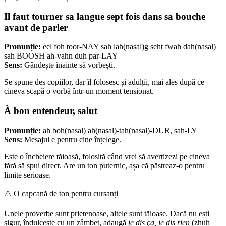
Il faut tourner sa langue sept fois dans sa bouche
avant de parler
Pronunție:
eel foh toor-NAY sah lah(nasal)g seht fwah dah(nasal)
sah BOOSH ah-vahn duh par-LAY
Sens:
Gândește înainte să vorbești.
Se spune des copiilor, dar îl folosesc și adulții, mai ales după ce
cineva scapă o vorbă într-un moment tensionat.
À bon entendeur, salut
Pronunție:
ah boh(nasal) ah(nasal)-tah(nasal)-DUR, sah-LY
Sens:
Mesajul e pentru cine înțelege.
Este o încheiere tăioasă, folosită când vrei să avertizezi pe cineva
fără să spui direct. Are un ton puternic, așa că păstreaz-o pentru
limite serioase.
⚠️
O capcană de ton pentru cursanți
Unele proverbe sunt prietenoase, altele sunt tăioase. Dacă nu ești
sigur, îndulcește cu un zâmbet, adaugă
je dis ça, je dis rien
(zhuh