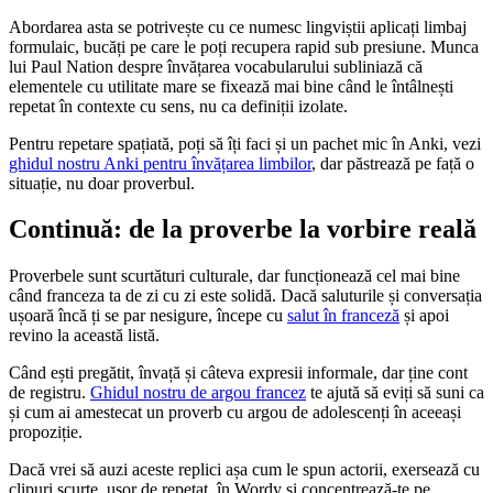
Abordarea asta se potrivește cu ce numesc lingviștii aplicați limbaj
formulaic, bucăți pe care le poți recupera rapid sub presiune. Munca
lui Paul Nation despre învățarea vocabularului subliniază că
elementele cu utilitate mare se fixează mai bine când le întâlnești
repetat în contexte cu sens, nu ca definiții izolate.
Pentru repetare spațiată, poți să îți faci și un pachet mic în Anki, vezi
ghidul nostru Anki pentru învățarea limbilor
, dar păstrează pe față o
situație, nu doar proverbul.
Continuă: de la proverbe la vorbire reală
Proverbele sunt scurtături culturale, dar funcționează cel mai bine
când franceza ta de zi cu zi este solidă. Dacă saluturile și conversația
ușoară încă ți se par nesigure, începe cu
salut în franceză
și apoi
revino la această listă.
Când ești pregătit, învață și câteva expresii informale, dar ține cont
de registru.
Ghidul nostru de argou francez
te ajută să eviți să suni ca
și cum ai amestecat un proverb cu argou de adolescenți în aceeași
propoziție.
Dacă vrei să auzi aceste replici așa cum le spun actorii, exersează cu
clipuri scurte, ușor de repetat, în Wordy și concentrează-te pe