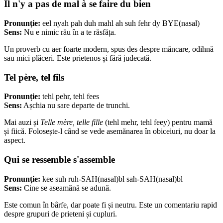
Il n'y a pas de mal à se faire du bien
Pronunție:
eel nyah pah duh mahl ah suh fehr dy BYE(nasal)
Sens:
Nu e nimic rău în a te răsfăța.
Un proverb cu aer foarte modern, spus des despre mâncare, odihnă
sau mici plăceri. Este prietenos și fără judecată.
Tel père, tel fils
Pronunție:
tehl pehr, tehl fees
Sens:
Așchia nu sare departe de trunchi.
Mai auzi și
Telle mère, telle fille
(tehl mehr, tehl feey) pentru mamă
și fiică. Folosește-l când se vede asemănarea în obiceiuri, nu doar la
aspect.
Qui se ressemble s'assemble
Pronunție:
kee suh ruh-SAH(nasal)bl sah-SAH(nasal)bl
Sens:
Cine se aseamănă se adună.
Este comun în bârfe, dar poate fi și neutru. Este un comentariu rapid
despre grupuri de prieteni și cupluri.