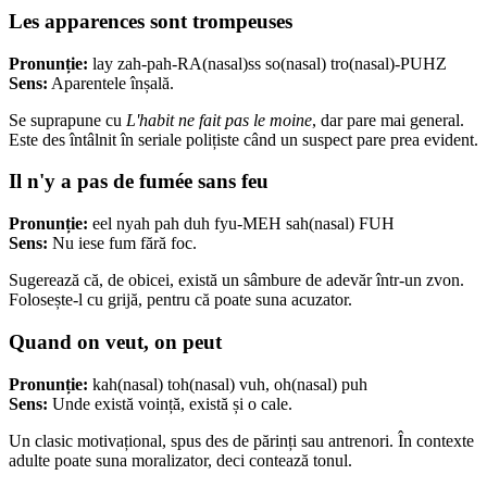
Les apparences sont trompeuses
Pronunție:
lay zah-pah-RA(nasal)ss so(nasal) tro(nasal)-PUHZ
Sens:
Aparentele înșală.
Se suprapune cu
L'habit ne fait pas le moine
, dar pare mai general.
Este des întâlnit în seriale polițiste când un suspect pare prea evident.
Il n'y a pas de fumée sans feu
Pronunție:
eel nyah pah duh fyu-MEH sah(nasal) FUH
Sens:
Nu iese fum fără foc.
Sugerează că, de obicei, există un sâmbure de adevăr într-un zvon.
Folosește-l cu grijă, pentru că poate suna acuzator.
Quand on veut, on peut
Pronunție:
kah(nasal) toh(nasal) vuh, oh(nasal) puh
Sens:
Unde există voință, există și o cale.
Un clasic motivațional, spus des de părinți sau antrenori. În contexte
adulte poate suna moralizator, deci contează tonul.