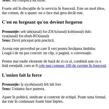
Sens:
Nu complica lucrurile.
Foarte util în discuțiile de la serviciu în franceză. Este un mod tăios,
dar comun, de a spune: nu o face mai grea decât este.
C'est en forgeant qu'on devient forgeron
Pronunție:
seh tah(nasal) for-ZHA(nasal) koh(nasal) duh-
vya(nasal) for-zhuh-RO(nasal)
Sens:
Devii priceput prin practică.
Acesta este proverbul pe care îl vrei pentru învățarea limbilor.
Leagă-l de un pas concret: un clip, o pagină, o conversație.
Pentru mai multe elemente de bază de zi cu zi, combină asta cu o
listă esențială, cum ar fi
cele mai comune 100 de cuvinte în franceză
.
L'union fait la force
Pronunție:
ly-nyoh(nasal) feh lah fors
Sens:
Unitatea face puterea.
Apare în politică, sindicate și contexte de echipă. Poate suna formal,
dar este în continuare foarte bine înțeles.