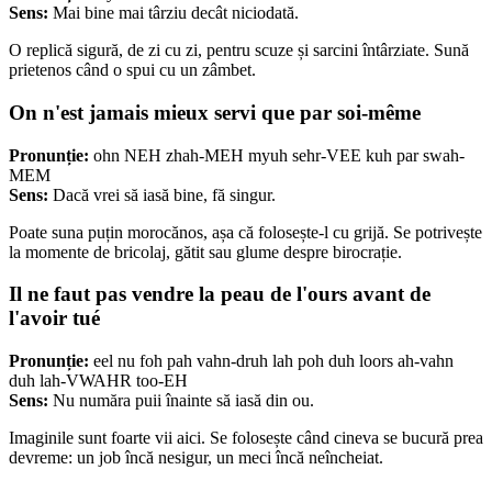
Sens:
Mai bine mai târziu decât niciodată.
O replică sigură, de zi cu zi, pentru scuze și sarcini întârziate. Sună
prietenos când o spui cu un zâmbet.
On n'est jamais mieux servi que par soi-même
Pronunție:
ohn NEH zhah-MEH myuh sehr-VEE kuh par swah-
MEM
Sens:
Dacă vrei să iasă bine, fă singur.
Poate suna puțin morocănos, așa că folosește-l cu grijă. Se potrivește
la momente de bricolaj, gătit sau glume despre birocrație.
Il ne faut pas vendre la peau de l'ours avant de
l'avoir tué
Pronunție:
eel nu foh pah vahn-druh lah poh duh loors ah-vahn
duh lah-VWAHR too-EH
Sens:
Nu număra puii înainte să iasă din ou.
Imaginile sunt foarte vii aici. Se folosește când cineva se bucură prea
devreme: un job încă nesigur, un meci încă neîncheiat.