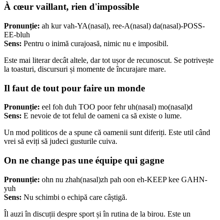
À cœur vaillant, rien d'impossible
Pronunție:
ah kur vah-YA(nasal), ree-A(nasal) da(nasal)-POSS-
EE-bluh
Sens:
Pentru o inimă curajoasă, nimic nu e imposibil.
Este mai literar decât altele, dar tot ușor de recunoscut. Se potrivește
la toasturi, discursuri și momente de încurajare mare.
Il faut de tout pour faire un monde
Pronunție:
eel foh duh TOO poor fehr uh(nasal) mo(nasal)d
Sens:
E nevoie de tot felul de oameni ca să existe o lume.
Un mod politicos de a spune că oamenii sunt diferiți. Este util când
vrei să eviți să judeci gusturile cuiva.
On ne change pas une équipe qui gagne
Pronunție:
ohn nu zhah(nasal)zh pah oon eh-KEEP kee GAHN-
yuh
Sens:
Nu schimbi o echipă care câștigă.
Îl auzi în discuții despre sport și în rutina de la birou. Este un