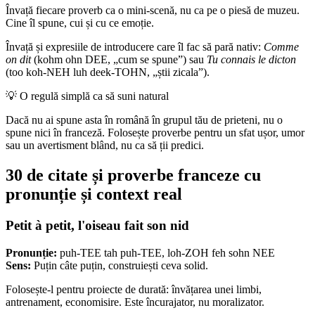
Învață fiecare proverb ca o mini-scenă, nu ca pe o piesă de muzeu.
Cine îl spune, cui și cu ce emoție.
Învață și expresiile de introducere care îl fac să pară nativ:
Comme
on dit
(kohm ohn DEE, „cum se spune”) sau
Tu connais le dicton
(too koh-NEH luh deek-TOHN, „știi zicala”).
💡
O regulă simplă ca să suni natural
Dacă nu ai spune asta în română în grupul tău de prieteni, nu o
spune nici în franceză. Folosește proverbe pentru un sfat ușor, umor
sau un avertisment blând, nu ca să ții predici.
30 de citate și proverbe franceze cu
pronunție și context real
Petit à petit, l'oiseau fait son nid
Pronunție:
puh-TEE tah puh-TEE, loh-ZOH feh sohn NEE
Sens:
Puțin câte puțin, construiești ceva solid.
Folosește-l pentru proiecte de durată: învățarea unei limbi,
antrenament, economisire. Este încurajator, nu moralizator.