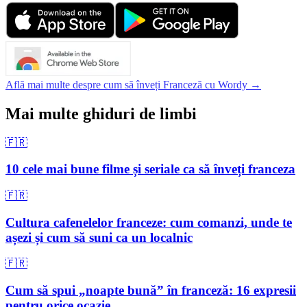
Află mai multe despre cum să înveți Franceză cu Wordy →
Mai multe ghiduri de limbi
🇫🇷
10 cele mai bune filme și seriale ca să înveți franceza
🇫🇷
Cultura cafenelelor franceze: cum comanzi, unde te
așezi și cum să suni ca un localnic
🇫🇷
Cum să spui „noapte bună” în franceză: 16 expresii
pentru orice ocazie