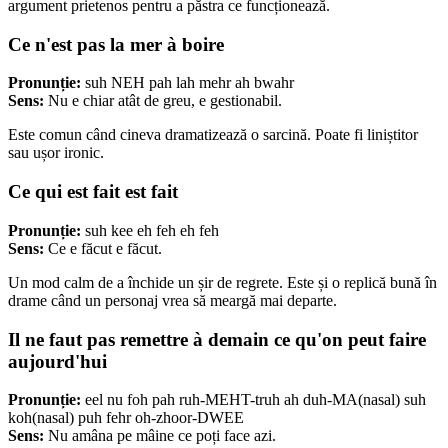
argument prietenos pentru a păstra ce funcționează.
Ce n'est pas la mer à boire
Pronunție:
suh NEH pah lah mehr ah bwahr
Sens:
Nu e chiar atât de greu, e gestionabil.
Este comun când cineva dramatizează o sarcină. Poate fi liniștitor
sau ușor ironic.
Ce qui est fait est fait
Pronunție:
suh kee eh feh eh feh
Sens:
Ce e făcut e făcut.
Un mod calm de a închide un șir de regrete. Este și o replică bună în
drame când un personaj vrea să meargă mai departe.
Il ne faut pas remettre à demain ce qu'on peut faire
aujourd'hui
Pronunție:
eel nu foh pah ruh-MEHT-truh ah duh-MA(nasal) suh
koh(nasal) puh fehr oh-zhoor-DWEE
Sens:
Nu amâna pe mâine ce poți face azi.