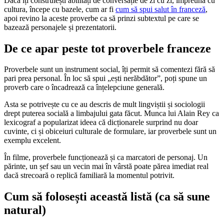
Dacă îți construiești abilități de conversație de zi cu zi, împreună cu
cultura, începe cu bazele, cum ar fi
cum să spui salut în franceză
,
apoi revino la aceste proverbe ca să prinzi subtextul pe care se
bazează personajele și prezentatorii.
De ce apar peste tot proverbele franceze
Proverbele sunt un instrument social, îți permit să comentezi fără să
pari prea personal. În loc să spui „ești nerăbdător”, poți spune un
proverb care o încadrează ca înțelepciune generală.
Asta se potrivește cu ce au descris de mult lingviștii și sociologii
drept puterea socială a limbajului gata făcut. Munca lui Alain Rey ca
lexicograf a popularizat ideea că dicționarele surprind nu doar
cuvinte, ci și obiceiuri culturale de formulare, iar proverbele sunt un
exemplu excelent.
În filme, proverbele funcționează și ca marcatori de personaj. Un
părinte, un șef sau un vecin mai în vârstă poate părea imediat real
dacă strecoară o replică familiară la momentul potrivit.
Cum să folosești această listă (ca să sune
natural)