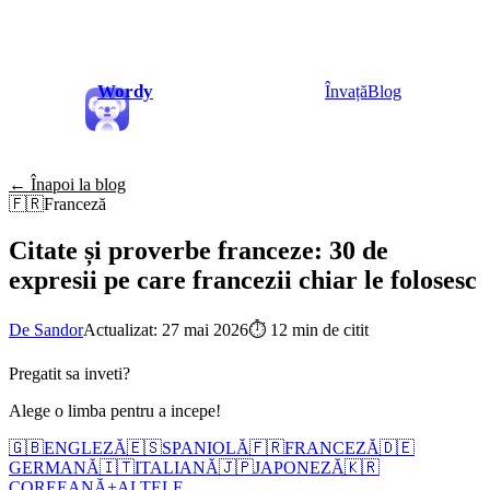
Wordy
Învață
Blog
← Înapoi la blog
🇫🇷
Franceză
Citate și proverbe franceze: 30 de
expresii pe care francezii chiar le folosesc
De Sandor
Actualizat: 27 mai 2026
⏱
12 min de citit
Pregatit sa inveti?
Alege o limba pentru a incepe!
🇬🇧
ENGLEZĂ
🇪🇸
SPANIOLĂ
🇫🇷
FRANCEZĂ
🇩🇪
GERMANĂ
🇮🇹
ITALIANĂ
🇯🇵
JAPONEZĂ
🇰🇷
COREEANĂ
+
ALTELE...