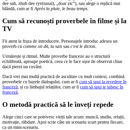
dee sah, zhuh dee rye(nasal), „doar zic”), sau alege o replică mai
blândă, cum ar fi
Après la pluie, le beau temps
.
Cum să recunoști proverbele în filme și la
TV
Fii atent la fraza de introducere. Personajele introduc adesea un
proverb cu
comme on dit
,
tu sais
sau
c'est le dicton
.
Urmărește și ritmul. Multe proverbe franceze au o structură
echilibrată, aproape poetică, ceea ce le face ușor de observat chiar
dacă pierzi un cuvânt.
Dacă vrei mai multă practică de ascultare cu mult context, combină
proverbele cu bazele dialogului, cum ar fi
cum să spui la revedere în
franceză
, și cu limbajul relațiilor, cum ar fi
cum să spui te iubesc în
franceză
.
O metodă practică să le înveți repede
Alege cinci care se potrivesc vieții tale acum: muncă, studiu, relații,
motivație, răbdare. Apoi scrie câte un scenariu scurt pentru fiecare,
ca un mini-scenariu.