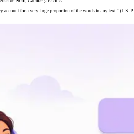
merica de Nord, Caraibe și Pacific.
y account for a very large proportion of the words in any text." (I. S.