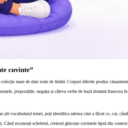
te cuvinte”
colecție mare de date reale de limbă. Corpuri diferite produc clasamente 
onumele, prepozițiile, negația și câteva verbe de bază domină franceza în 
 știi vocabularul temei, poți identifica adesea cine a făcut ce, cui, când
. Când recunoști scheletul, creierul ghicește cuvintele lipsă din context 