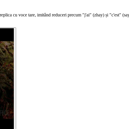
ă replica cu voce tare, imitând reduceri precum "j'ai" (zhay) și "c'est" (sa