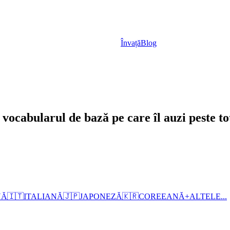
Învață
Blog
 vocabularul de bază pe care îl auzi peste to
NĂ
🇮🇹
ITALIANĂ
🇯🇵
JAPONEZĂ
🇰🇷
COREEANĂ
+
ALTELE...