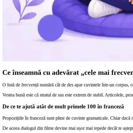
Ce înseamnă cu adevărat „cele mai frecven
O listă de frecvență numără cât de des apar cuvintele într-un corpus, o 
Vestea bună este că stratul de sus este extrem de stabil. Articolele, pr
De ce te ajută atât de mult primele 100 în franceză
Propozițiile în franceză sunt pline de cuvinte gramaticale. Chiar dacă nu
De aceea dialogul din filme devine mai ușor mai repede decât te aștepți