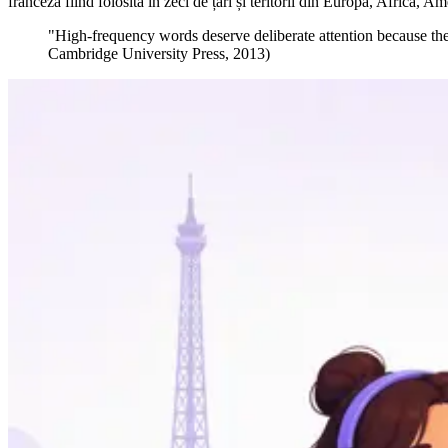
franceza fiind folosită în zeci de țări și teritorii din Europa, Africa, A
"High-frequency words deserve deliberate attention because the
Cambridge University Press, 2013)