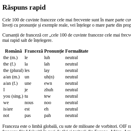
Răspuns rapid
Cele 100 de cuvinte franceze cele mai frecvente sunt în mare parte cuvin
înveți cu pronunție și exemple reale, vei înțelege o mare parte din propo
Cursanții de franceză cer „cele 100 de cuvinte franceze cele mai frecven
mai rapid salt de înțelegere.
Română
Franceză
Pronunție
Formalitate
the (m.)
le
luh
neutral
the (f.)
la
lah
neutral
the (plural)
les
lay
neutral
a/an (m.)
un
uh(n)
neutral
a/an (f.)
une
ewn
neutral
I
je
zhuh
neutral
you (sing.)
tu
tew
neutral
we
nous
noo
neutral
is/are
est
eh
neutral
not
pas
pah
neutral
Franceza este o limbă globală, cu sute de milioane de vorbitori. OIF r