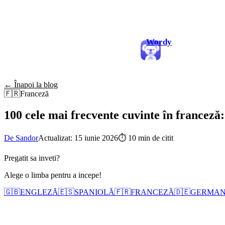
Wordy
← Înapoi la blog
🇫🇷
Franceză
100 cele mai frecvente cuvinte în franceză:
De Sandor
Actualizat: 15 iunie 2026
⏱
10 min de citit
Pregatit sa inveti?
Alege o limba pentru a incepe!
🇬🇧
ENGLEZĂ
🇪🇸
SPANIOLĂ
🇫🇷
FRANCEZĂ
🇩🇪
GERMA