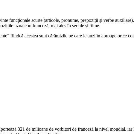
te funcționale scurte (articole, pronume, prepoziții și verbe auxiliare),
zițiile uzuale în franceză, mai ales în seriale și filme.
te” fiindcă acestea sunt cărămizile pe care le auzi în aproape orice conve
aportează 321 de milioane de vorbitori de franceză la nivel mondial, ia