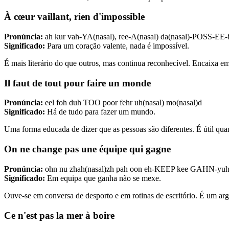
À cœur vaillant, rien d'impossible
Pronúncia:
ah kur vah-YA(nasal), ree-A(nasal) da(nasal)-POSS-EE-
Significado:
Para um coração valente, nada é impossível.
É mais literário do que outros, mas continua reconhecível. Encaixa e
Il faut de tout pour faire un monde
Pronúncia:
eel foh duh TOO poor fehr uh(nasal) mo(nasal)d
Significado:
Há de tudo para fazer um mundo.
Uma forma educada de dizer que as pessoas são diferentes. É útil quan
On ne change pas une équipe qui gagne
Pronúncia:
ohn nu zhah(nasal)zh pah oon eh-KEEP kee GAHN-yu
Significado:
Em equipa que ganha não se mexe.
Ouve-se em conversa de desporto e em rotinas de escritório. É um ar
Ce n'est pas la mer à boire