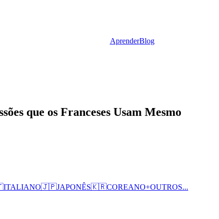
Aprender
Blog
essões que os Franceses Usam Mesmo

ITALIANO
🇯🇵
JAPONÊS
🇰🇷
COREANO
+
OUTROS...