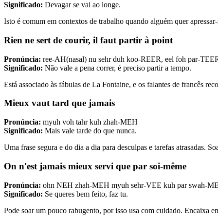
Significado:
Devagar se vai ao longe.
Isto é comum em contextos de trabalho quando alguém quer apressar-se
Rien ne sert de courir, il faut partir à point
Pronúncia:
ree-AH(nasal) nu sehr duh koo-REER, eel foh par-TEER
Significado:
Não vale a pena correr, é preciso partir a tempo.
Está associado às fábulas de La Fontaine, e os falantes de francês 
Mieux vaut tard que jamais
Pronúncia:
myuh voh tahr kuh zhah-MEH
Significado:
Mais vale tarde do que nunca.
Uma frase segura e do dia a dia para desculpas e tarefas atrasadas. S
On n'est jamais mieux servi que par soi-même
Pronúncia:
ohn NEH zhah-MEH myuh sehr-VEE kuh par swah-M
Significado:
Se queres bem feito, faz tu.
Pode soar um pouco rabugento, por isso usa com cuidado. Encaixa em