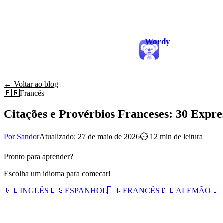
Wordy
← Voltar ao blog
🇫🇷
Francês
Citações e Provérbios Franceses: 30 Expr
Por Sandor
Atualizado: 27 de maio de 2026
⏱
12 min de leitura
Pronto para aprender?
Escolha um idioma para comecar!
🇬🇧
INGLÊS
🇪🇸
ESPANHOL
🇫🇷
FRANCÊS
🇩🇪
ALEMÃO
🇮