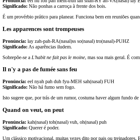
Pronúncia:
eel nu foh pah meht-truh lah shah-RY ah-VA(nasal) la
Significado:
Não ponhas a carroça à frente dos bois.
É um provérbio prático para planear. Funciona bem em reuniões quand
Les apparences sont trompeuses
Pronúncia:
lay zah-pah-RA(nasal)ss so(nasal) tro(nasal)-PUHZ
Significado:
As aparências iludem.
Sobrepõe-se a
L'habit ne fait pas le moine
, mas soa mais geral. É co
Il n'y a pas de fumée sans feu
Pronúncia:
eel nyah pah duh fyu-MEH sah(nasal) FUH
Significado:
Não há fumo sem fogo.
Isto sugere que, por trás de um rumor, costuma haver algum fundo de
Quand on veut, on peut
Pronúncia:
kah(nasal) toh(nasal) vuh, oh(nasal) puh
Significado:
Querer é poder.
Um clássico motivacional, muitas vezes dito por pais ou treinadores. 