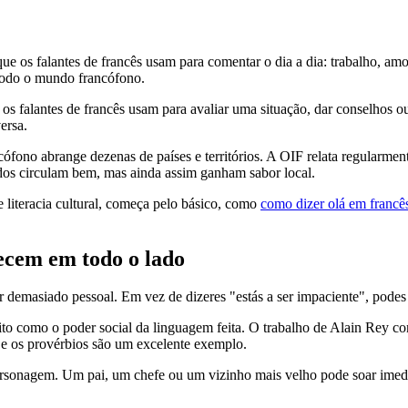
 que os falantes de francês usam para comentar o dia a dia: trabalho, 
 todo o mundo francófono.
que os falantes de francês usam para avaliar uma situação, dar conselhos
ersa.
cófono abrange dezenas de países e territórios. A OIF relata regularme
itados circulam bem, mas ainda assim ganham sabor local.
e literacia cultural, começa pelo básico, como
como dizer olá em francê
ecem em todo o lado
 demasiado pessoal. Em vez de dizeres "estás a ser impaciente", podes
ito como o poder social da linguagem feita. O trabalho de Alain Rey com
 e os provérbios são um excelente exemplo.
sonagem. Um pai, um chefe ou um vizinho mais velho pode soar imedi