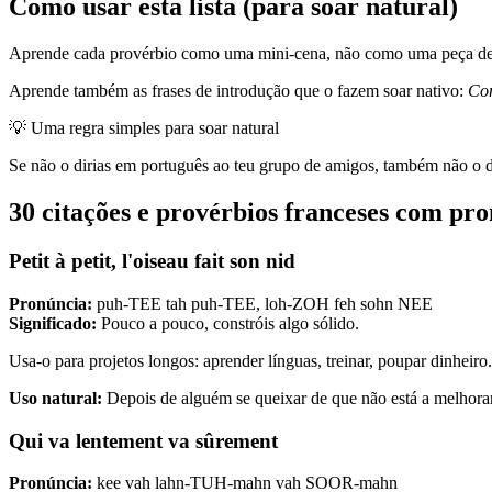
Como usar esta lista (para soar natural)
Aprende cada provérbio como uma mini-cena, não como uma peça de
Aprende também as frases de introdução que o fazem soar nativo:
Co
💡
Uma regra simples para soar natural
Se não o dirias em português ao teu grupo de amigos, também não o d
30 citações e provérbios franceses com pro
Petit à petit, l'oiseau fait son nid
Pronúncia:
puh-TEE tah puh-TEE, loh-ZOH feh sohn NEE
Significado:
Pouco a pouco, constróis algo sólido.
Usa-o para projetos longos: aprender línguas, treinar, poupar dinheiro
Uso natural:
Depois de alguém se queixar de que não está a melhorar
Qui va lentement va sûrement
Pronúncia:
kee vah lahn-TUH-mahn vah SOOR-mahn