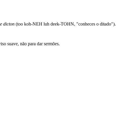
e dicton
(too koh-NEH luh deek-TOHN, "conheces o ditado").
iso suave, não para dar sermões.