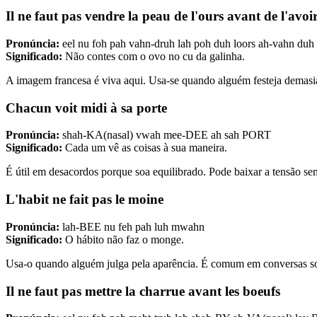
Il ne faut pas vendre la peau de l'ours avant de l'avoi
Pronúncia:
eel nu foh pah vahn-druh lah poh duh loors ah-vahn 
Significado:
Não contes com o ovo no cu da galinha.
A imagem francesa é viva aqui. Usa-se quando alguém festeja demas
Chacun voit midi à sa porte
Pronúncia:
shah-KA(nasal) vwah mee-DEE ah sah PORT
Significado:
Cada um vê as coisas à sua maneira.
É útil em desacordos porque soa equilibrado. Pode baixar a tensão se
L'habit ne fait pas le moine
Pronúncia:
lah-BEE nu feh pah luh mwahn
Significado:
O hábito não faz o monge.
Usa-o quando alguém julga pela aparência. É comum em conversas sobr
Il ne faut pas mettre la charrue avant les boeufs