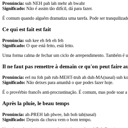
Pronúncia:
suh NEH pah lah mehr ah bwahr
Significado:
Não é assim tão difícil, dá para fazer.
É comum quando alguém dramatiza uma tarefa. Pode ser tranquilizado
Ce qui est fait est fait
Pronúncia:
suh kee eh feh eh feh
Significado:
O que está feito, está feito.
Uma forma calma de fechar um ciclo de arrependimento. Também é u
Il ne faut pas remettre à demain ce qu'on peut faire 
Pronúncia:
eel nu foh pah ruh-MEHT-truh ah duh-MA(nasal) suh k
Significado:
Não deixes para amanhã o que podes fazer hoje.
É o provérbio francês anti-procrastinação. É comum, mas pode soar a 
Après la pluie, le beau temps
Pronúncia:
ah-PREH lah plwee, luh boh tah(nasal)
Significado:
Depois da chuva vem o bom tempo.