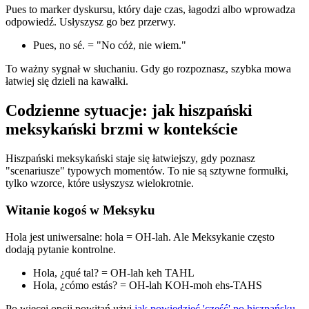
Pues to marker dyskursu, który daje czas, łagodzi albo wprowadza
odpowiedź. Usłyszysz go bez przerwy.
Pues, no sé. = "No cóż, nie wiem."
To ważny sygnał w słuchaniu. Gdy go rozpoznasz, szybka mowa
łatwiej się dzieli na kawałki.
Codzienne sytuacje: jak hiszpański
meksykański brzmi w kontekście
Hiszpański meksykański staje się łatwiejszy, gdy poznasz
"scenariusze" typowych momentów. To nie są sztywne formułki,
tylko wzorce, które usłyszysz wielokrotnie.
Witanie kogoś w Meksyku
Hola jest uniwersalne: hola = OH-lah. Ale Meksykanie często
dodają pytanie kontrolne.
Hola, ¿qué tal? = OH-lah keh TAHL
Hola, ¿cómo estás? = OH-lah KOH-moh ehs-TAHS
Po więcej opcji powitań użyj
jak powiedzieć 'cześć' po hiszpańsku