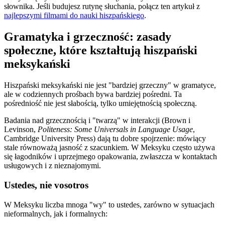
słownika. Jeśli budujesz rutynę słuchania, połącz ten artykuł z
najlepszymi filmami do nauki hiszpańskiego
.
Gramatyka i grzeczność: zasady
społeczne, które kształtują hiszpański
meksykański
Hiszpański meksykański nie jest "bardziej grzeczny" w gramatyce,
ale w codziennych prośbach bywa bardziej pośredni. Ta
pośredniość nie jest słabością, tylko umiejętnością społeczną.
Badania nad grzecznością i "twarzą" w interakcji (Brown i
Levinson,
Politeness: Some Universals in Language Usage
,
Cambridge University Press) dają tu dobre spojrzenie: mówiący
stale równoważą jasność z szacunkiem. W Meksyku często używa
się łagodników i uprzejmego opakowania, zwłaszcza w kontaktach
usługowych i z nieznajomymi.
Ustedes, nie vosotros
W Meksyku liczba mnoga "wy" to ustedes, zarówno w sytuacjach
nieformalnych, jak i formalnych: