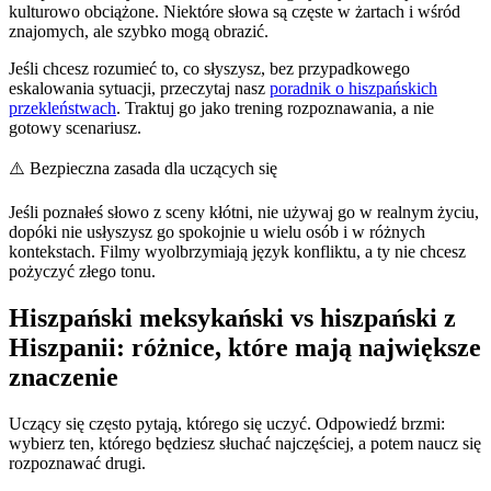
kulturowo obciążone. Niektóre słowa są częste w żartach i wśród
znajomych, ale szybko mogą obrazić.
Jeśli chcesz rozumieć to, co słyszysz, bez przypadkowego
eskalowania sytuacji, przeczytaj nasz
poradnik o hiszpańskich
przekleństwach
. Traktuj go jako trening rozpoznawania, a nie
gotowy scenariusz.
⚠️
Bezpieczna zasada dla uczących się
Jeśli poznałeś słowo z sceny kłótni, nie używaj go w realnym życiu,
dopóki nie usłyszysz go spokojnie u wielu osób i w różnych
kontekstach. Filmy wyolbrzymiają język konfliktu, a ty nie chcesz
pożyczyć złego tonu.
Hiszpański meksykański vs hiszpański z
Hiszpanii: różnice, które mają największe
znaczenie
Uczący się często pytają, którego się uczyć. Odpowiedź brzmi:
wybierz ten, którego będziesz słuchać najczęściej, a potem naucz się
rozpoznawać drugi.