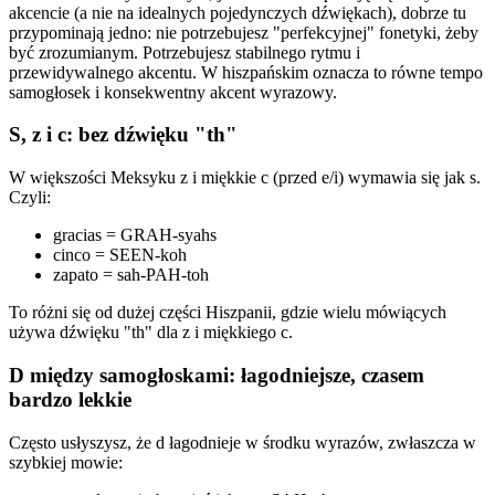
akcencie (a nie na idealnych pojedynczych dźwiękach), dobrze tu
przypominają jedno: nie potrzebujesz "perfekcyjnej" fonetyki, żeby
być zrozumianym. Potrzebujesz stabilnego rytmu i
przewidywalnego akcentu. W hiszpańskim oznacza to równe tempo
samogłosek i konsekwentny akcent wyrazowy.
S, z i c: bez dźwięku "th"
W większości Meksyku z i miękkie c (przed e/i) wymawia się jak s.
Czyli:
gracias = GRAH-syahs
cinco = SEEN-koh
zapato = sah-PAH-toh
To różni się od dużej części Hiszpanii, gdzie wielu mówiących
używa dźwięku "th" dla z i miękkiego c.
D między samogłoskami: łagodniejsze, czasem
bardzo lekkie
Często usłyszysz, że d łagodnieje w środku wyrazów, zwłaszcza w
szybkiej mowie: