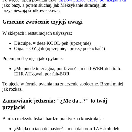
jako bazy, a potem słuchaj, jak Meksykanie skracają lub
przyspieszają środkowe słowa.
Grzeczne zwrócenie czyjejś uwagi
W sklepach i restauracjach usłyszysz:
Disculpe. = dees-KOOL-peh (uprzejmie)
Oiga. = OY-gah (uprzejmie, "proszę posłuchać")
Potem prośbę ujętą jako pytanie:
¿Me puede traer agua, por favor? = meh PWEH-deh trah-
EHR AH-gwah por fah-BOR
To ujęcie w formie pytania ma znaczenie społeczne. Brzmi mniej
jak rozkaz.
Zamawianie jedzenia: "¿Me da...?" to twój
przyjaciel
Bardzo meksykańska i bardzo praktyczna konstrukcja:
¿Me da un taco de pastor? = meh dah oon TAH-koh deh