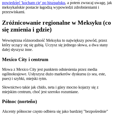
powiedzieć 'kocham cię' po hiszpańsku
, a potem zwracaj uwagę, jak
meksykańskie postacie łagodzą wypowiedzi zdrobnieniami i
przezwiskami.
Zróżnicowanie regionalne w Meksyku (co
się zmienia i gdzie)
Wewnętrzna różnorodność Meksyku to największy powód, przez
który uczący się się gubią. Uczysz się jednego słowa, a dwa stany
dalej słyszysz inne.
Mexico City i centrum
Mowa z Mexico City jest punktem odniesienia przez media
ogólnokrajowe. Usłyszysz dużo markerów dyskursu (o sea, este,
pues) i szybki, miejski rytm.
Słownictwo takie jak chido, neta i güey mocno kojarzy się z
miejskim centrum, choć jest szeroko rozumiane.
Północ (norteño)
Akcenty północne często odbiera się jako bardziej "bezpośrednie"