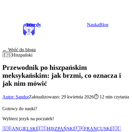
Wordy
Nauka
Blog
← Wróć do bloga
🇪🇸
Hiszpański
Przewodnik po hiszpańskim
meksykańskim: jak brzmi, co oznacza i
jak nim mówić
Autor: Sandor
Zaktualizowano: 29 kwietnia 2026
⏱
12 min czytania
Gotowy do nauki?
Wybierz jezyk na poczatek!
🇬🇧
ANGIELSKI
🇪🇸
HISZPAŃSKI
🇫🇷
FRANCUSKI
🇩🇪