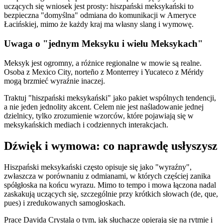
uczących się wniosek jest prosty: hiszpański meksykański to
bezpieczna "domyślna" odmiana do komunikacji w Ameryce
Łacińskiej, mimo że każdy kraj ma własny slang i wymowę.
Uwaga o "jednym Meksyku i wielu Meksykach"
Meksyk jest ogromny, a różnice regionalne w mowie są realne.
Osoba z Mexico City, norteño z Monterrey i Yucateco z Méridy
mogą brzmieć wyraźnie inaczej.
Traktuj "hiszpański meksykański" jako pakiet wspólnych tendencji,
a nie jeden jednolity akcent. Celem nie jest naśladowanie jednej
dzielnicy, tylko zrozumienie wzorców, które pojawiają się w
meksykańskich mediach i codziennych interakcjach.
Dźwięk i wymowa: co naprawdę usłyszysz
Hiszpański meksykański często opisuje się jako "wyraźny",
zwłaszcza w porównaniu z odmianami, w których częściej zanika
spółgłoska na końcu wyrazu. Mimo to tempo i mowa łączona nadal
zaskakują uczących się, szczególnie przy krótkich słowach (de, que,
pues) i zredukowanych samogłoskach.
Prace Davida Crystala o tym, jak słuchacze opierają się na rytmie i