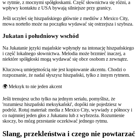
w rytmie, z mocnymi spółgłoskami. Część słownictwa się różni, a
wpływy kontaktu z USA bywają silniejsze przy granicy.
Jeśli uczyłeś się hiszpańskiego głównie z mediów z Mexico City,
mowa norteño może na początku wydawać się ostrzejsza i szybsza.
Jukatan i południowy wschód
Na Jukatanie języki majańskie wpłynęły na intonację hiszpańskiego
i część lokalnego słownictwa. Melodia może brzmieć inaczej, a
niektóre spółgłoski mogą wydawać się obce osobom z zewnątrz.
Kluczową umiejętnością nie jest kopiowanie akcentu. Chodzi o
rozpoznanie, że nadal słyszysz hiszpański, tylko z innym rytmem.
🌍
Meksyk to nie jeden akcent
Jeśli trenujesz ucho tylko na jednym serialu, pomyślisz, że
'rozumiesz hiszpański meksykański', dopóki nie pojedziesz w
podróż. Rotuj materiał: media z Mexico City, wywiady z północy i
co najmniej jeden głos z Jukatanu lub z wybrzeża. Rozumienie
skoczy, bo mózg przestanie oczekiwać jednego rytmu.
Slang, przekleństwa i czego nie powtarzać