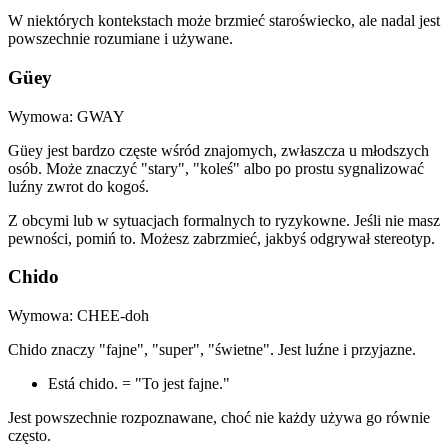
W niektórych kontekstach może brzmieć staroświecko, ale nadal jest
powszechnie rozumiane i używane.
Güey
Wymowa: GWAY
Güey jest bardzo częste wśród znajomych, zwłaszcza u młodszych
osób. Może znaczyć "stary", "koleś" albo po prostu sygnalizować
luźny zwrot do kogoś.
Z obcymi lub w sytuacjach formalnych to ryzykowne. Jeśli nie masz
pewności, pomiń to. Możesz zabrzmieć, jakbyś odgrywał stereotyp.
Chido
Wymowa: CHEE-doh
Chido znaczy "fajne", "super", "świetne". Jest luźne i przyjazne.
Está chido. = "To jest fajne."
Jest powszechnie rozpoznawane, choć nie każdy używa go równie
często.