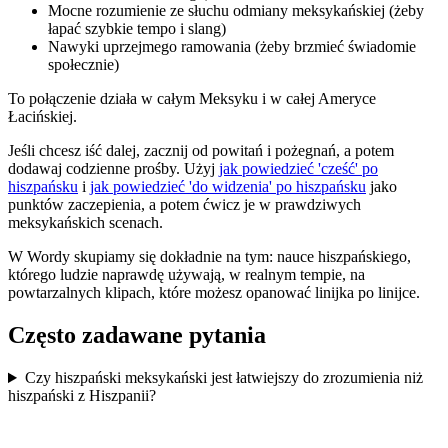
Mocne rozumienie ze słuchu odmiany meksykańskiej (żeby
łapać szybkie tempo i slang)
Nawyki uprzejmego ramowania (żeby brzmieć świadomie
społecznie)
To połączenie działa w całym Meksyku i w całej Ameryce
Łacińskiej.
Jeśli chcesz iść dalej, zacznij od powitań i pożegnań, a potem
dodawaj codzienne prośby. Użyj
jak powiedzieć 'cześć' po
hiszpańsku
i
jak powiedzieć 'do widzenia' po hiszpańsku
jako
punktów zaczepienia, a potem ćwicz je w prawdziwych
meksykańskich scenach.
W Wordy skupiamy się dokładnie na tym: nauce hiszpańskiego,
którego ludzie naprawdę używają, w realnym tempie, na
powtarzalnych klipach, które możesz opanować linijka po linijce.
Często zadawane pytania
Czy hiszpański meksykański jest łatwiejszy do zrozumienia niż
hiszpański z Hiszpanii?