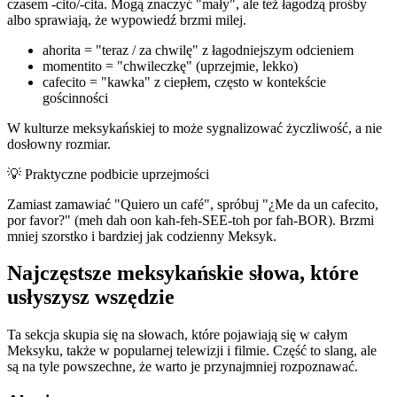
czasem -cito/-cita. Mogą znaczyć "mały", ale też łagodzą prośby
albo sprawiają, że wypowiedź brzmi milej.
ahorita = "teraz / za chwilę" z łagodniejszym odcieniem
momentito = "chwileczkę" (uprzejmie, lekko)
cafecito = "kawka" z ciepłem, często w kontekście
gościnności
W kulturze meksykańskiej to może sygnalizować życzliwość, a nie
dosłowny rozmiar.
💡
Praktyczne podbicie uprzejmości
Zamiast zamawiać "Quiero un café", spróbuj "¿Me da un cafecito,
por favor?" (meh dah oon kah-feh-SEE-toh por fah-BOR). Brzmi
mniej szorstko i bardziej jak codzienny Meksyk.
Najczęstsze meksykańskie słowa, które
usłyszysz wszędzie
Ta sekcja skupia się na słowach, które pojawiają się w całym
Meksyku, także w popularnej telewizji i filmie. Część to slang, ale
są na tyle powszechne, że warto je przynajmniej rozpoznawać.