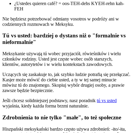
¿Ustedes quieren café? = oos-TEH-dehs KYEH-rehn kah-
FEH
Nie będziesz potrzebować odmiany vosotros w podróży ani w
codziennych rozmowach w Meksyku.
Tú vs usted: bardziej o dystans niż o "formalnie vs
nieformalnie"
Meksykanie używają tú wobec przyjaciół, rówieśników i wielu
członków rodziny. Usted jest częste wobec osób starszych,
klientów, autorytetów i w wielu kontekstach zawodowych.
Uczących się zaskakuje to, jak szybko ludzie potrafią się przełączać.
Kasjer może mówić do ciebie usted, a ty w tej samej minucie
mówisz tú do znajomego. Skopiuj wybór drugiej osoby, a prawie
zawsze będzie bezpiecznie.
Jeśli chcesz solidniejszej podstawy, nasz poradnik
tú vs usted
wyjaśnia, kiedy każda forma brzmi naturalnie.
Zdrobnienia to nie tylko "małe", to też społeczne
Hiszpański meksykański bardzo często używa zdrobnień: -ito/-ita,