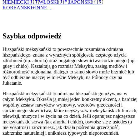
NIEMIECKI
🇮🇹
WŁOSKI
🇯🇵
JAPOŃSKI
🇰🇷
KOREAŃSKI
+
INNE...
Szybka odpowiedź
Hiszpański meksykański to powszechnie rozumiana odmiana
hiszpańskiego, znana z wyraźnych spółgłosek, częstego użycia
zdrobnień (np. ahorita) oraz bogatego słownictwa codziennego (np.
güey i chido). Kształtują go rozmiar Meksyku, zasięg mediów i
różnorodność regionalna, dlatego to samo słowo może brzmieć lub
być odbierane inaczej w mieście Meksyk, na Północy czy na
Jukatanie.
Hiszpański meksykański to odmiana hiszpańskiego używana w
całym Meksyku. Określa ją mniej jeden konkretny akcent, a bardziej
wspólny zestaw nawyków wymowy, wzorców grzeczności i
codziennego słownictwa, które usłyszysz w meksykańskich filmach,
telewizji, muzyce i w życiu na co dzień. Jeśli opanujesz najczęstsze
meksykańskie słowa (jak ahorita i chido), oswoisz się z ustedes (a
nie vosotros) i zrozumiesz, jak działa pośrednia grzeczność,
zabrzmisz naturalniej i unikniesz typowych nieporozumień.