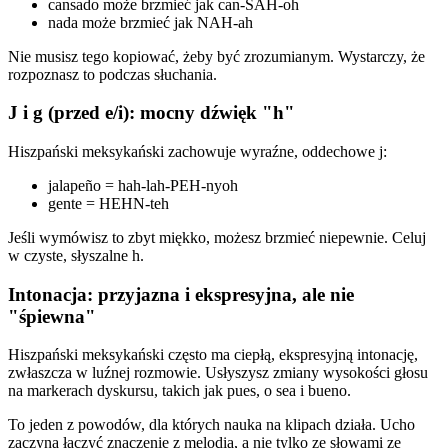
cansado może brzmieć jak can-SAH-oh
nada może brzmieć jak NAH-ah
Nie musisz tego kopiować, żeby być zrozumianym. Wystarczy, że
rozpoznasz to podczas słuchania.
J i g (przed e/i): mocny dźwięk "h"
Hiszpański meksykański zachowuje wyraźne, oddechowe j:
jalapeño = hah-lah-PEH-nyoh
gente = HEHN-teh
Jeśli wymówisz to zbyt miękko, możesz brzmieć niepewnie. Celuj
w czyste, słyszalne h.
Intonacja: przyjazna i ekspresyjna, ale nie
"śpiewna"
Hiszpański meksykański często ma ciepłą, ekspresyjną intonację,
zwłaszcza w luźnej rozmowie. Usłyszysz zmiany wysokości głosu
na markerach dyskursu, takich jak pues, o sea i bueno.
To jeden z powodów, dla których nauka na klipach działa. Ucho
zaczyna łączyć znaczenie z melodią, a nie tylko ze słowami ze