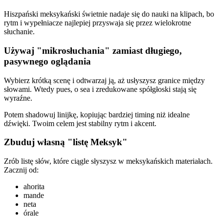
Hiszpański meksykański świetnie nadaje się do nauki na klipach, bo
rytm i wypełniacze najlepiej przyswaja się przez wielokrotne
słuchanie.
Używaj "mikrosłuchania" zamiast długiego,
pasywnego oglądania
Wybierz krótką scenę i odtwarzaj ją, aż usłyszysz granice między
słowami. Wtedy pues, o sea i zredukowane spółgłoski stają się
wyraźne.
Potem shadowuj linijkę, kopiując bardziej timing niż idealne
dźwięki. Twoim celem jest stabilny rytm i akcent.
Zbuduj własną "listę Meksyk"
Zrób listę słów, które ciągle słyszysz w meksykańskich materiałach.
Zacznij od:
ahorita
mande
neta
órale