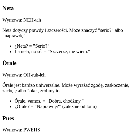
Neta
Wymowa: NEH-tah
Neta dotyczy prawdy i szczerości. Może znaczyć "serio?" albo
"naprawdę".
¿Neta? = "Serio?"
La neta, no sé. = "Szczerze, nie wiem."
Órale
Wymowa: OH-rah-leh
Órale jest bardzo uniwersalne. Może wyrażać zgodę, zaskoczenie,
zachętę albo "okej, zróbmy to".
Órale, vamos. = "Dobra, chodźmy."
¿Órale? = "Naprawdę?" (zależnie od tonu)
Pues
Wymowa: PWEHS