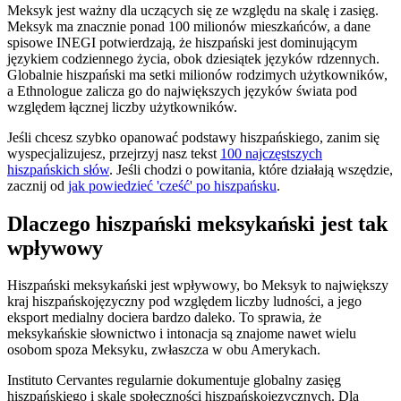
Meksyk jest ważny dla uczących się ze względu na skalę i zasięg.
Meksyk ma znacznie ponad 100 milionów mieszkańców, a dane
spisowe INEGI potwierdzają, że hiszpański jest dominującym
językiem codziennego życia, obok dziesiątek języków rdzennych.
Globalnie hiszpański ma setki milionów rodzimych użytkowników,
a Ethnologue zalicza go do największych języków świata pod
względem łącznej liczby użytkowników.
Jeśli chcesz szybko opanować podstawy hiszpańskiego, zanim się
wyspecjalizujesz, przejrzyj nasz tekst
100 najczęstszych
hiszpańskich słów
. Jeśli chodzi o powitania, które działają wszędzie,
zacznij od
jak powiedzieć 'cześć' po hiszpańsku
.
Dlaczego hiszpański meksykański jest tak
wpływowy
Hiszpański meksykański jest wpływowy, bo Meksyk to największy
kraj hiszpańskojęzyczny pod względem liczby ludności, a jego
eksport medialny dociera bardzo daleko. To sprawia, że
meksykańskie słownictwo i intonacja są znajome nawet wielu
osobom spoza Meksyku, zwłaszcza w obu Amerykach.
Instituto Cervantes regularnie dokumentuje globalny zasięg
hiszpańskiego i skalę społeczności hiszpańskojęzycznych. Dla