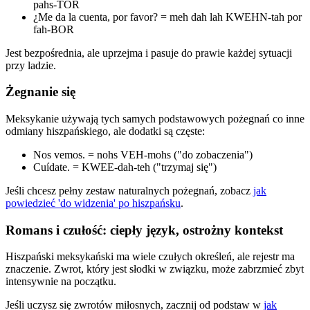
pahs-TOR
¿Me da la cuenta, por favor? = meh dah lah KWEHN-tah por
fah-BOR
Jest bezpośrednia, ale uprzejma i pasuje do prawie każdej sytuacji
przy ladzie.
Żegnanie się
Meksykanie używają tych samych podstawowych pożegnań co inne
odmiany hiszpańskiego, ale dodatki są częste:
Nos vemos. = nohs VEH-mohs ("do zobaczenia")
Cuídate. = KWEE-dah-teh ("trzymaj się")
Jeśli chcesz pełny zestaw naturalnych pożegnań, zobacz
jak
powiedzieć 'do widzenia' po hiszpańsku
.
Romans i czułość: ciepły język, ostrożny kontekst
Hiszpański meksykański ma wiele czułych określeń, ale rejestr ma
znaczenie. Zwrot, który jest słodki w związku, może zabrzmieć zbyt
intensywnie na początku.
Jeśli uczysz się zwrotów miłosnych, zacznij od podstaw w
jak