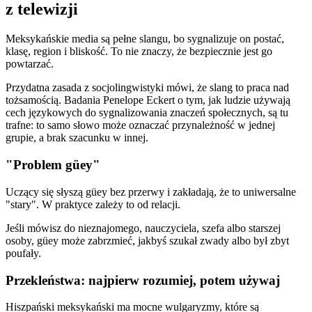
z telewizji
Meksykańskie media są pełne slangu, bo sygnalizuje on postać,
klasę, region i bliskość. To nie znaczy, że bezpiecznie jest go
powtarzać.
Przydatna zasada z socjolingwistyki mówi, że slang to praca nad
tożsamością. Badania Penelope Eckert o tym, jak ludzie używają
cech językowych do sygnalizowania znaczeń społecznych, są tu
trafne: to samo słowo może oznaczać przynależność w jednej
grupie, a brak szacunku w innej.
"Problem güey"
Uczący się słyszą güey bez przerwy i zakładają, że to uniwersalne
"stary". W praktyce zależy to od relacji.
Jeśli mówisz do nieznajomego, nauczyciela, szefa albo starszej
osoby, güey może zabrzmieć, jakbyś szukał zwady albo był zbyt
poufały.
Przekleństwa: najpierw rozumiej, potem używaj
Hiszpański meksykański ma mocne wulgaryzmy, które są