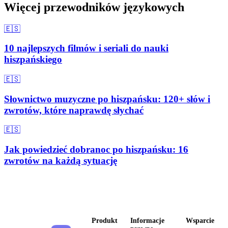
Więcej przewodników językowych
🇪🇸
10 najlepszych filmów i seriali do nauki
hiszpańskiego
🇪🇸
Słownictwo muzyczne po hiszpańsku: 120+ słów i
zwrotów, które naprawdę słychać
🇪🇸
Jak powiedzieć dobranoc po hiszpańsku: 16
zwrotów na każdą sytuację
Produkt
Informacje
Wsparcie