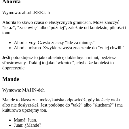
Ahorita
Wymowa: ah-oh-REE-tah
Ahorita to słowo czasu o elastycznych granicach. Może znaczyć
"teraz", "za chwilę" albo "później", zależnie od kontekstu, pilności i
tonu.
Ahorita voy. Często znaczy "Idę za minutę."
Ahorita mismo. Zwykle zawęża znaczenie do "w tej chwili."
Jeśli potraktujesz to jako obietnicę dokładnych minut, będziesz
sfrustrowany. Traktuj to jako "wkrótce", chyba że kontekst to
doprecyzuje.
Mande
Wymowa: MAHN-deh
Mande to klasyczna meksykańska odpowiedź, gdy ktoś cię woła
albo nie dosłyszałeś. Jest podobne do "tak?" albo "słucham?" i ma
kulturowo uprzejmy ton.
Mamá: Juan.
Juan: ¿Mande?