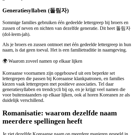
Generatiesyllaben (돌림자)
Sommige families gebruiken één gedeelde lettergreep bij broers en
zussen of neven en nichten van dezelfde generatie. Dit heet 돌림자
(dol-leem-jah).
Als je broers en zussen ontmoet met één gedeelde lettergreep in hun
naam, is dat geen toeval. Het is een familietraditie in naamgeving.
🌍
Waarom zoveel namen op elkaar lijken
Koreaanse voornamen zijn opgebouwd uit een beperkte set
lettergrepen die passen bij Koreaanse klankpatronen, en families
kiezen vaak lettergrepen met positieve associaties. Tel daar
generatiesyllaben en trendcycli bij op, en je krijgt veel namen die
voor buitenstaanders op elkaar lijken, ook al horen Koreanen ze als
duidelijk verschillend.
Romanisatie: waarom dezelfde naam
meerdere spellingen heeft
Je ziet dezelfde Koreaanse naam op meerdere manieren gespeld in