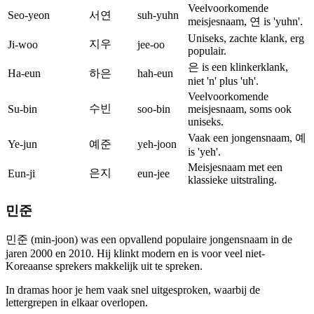
Veelvoorkomende
Seo-yeon
서연
suh-yuhn
meisjesnaam, 연 is 'yuhn'.
Uniseks, zachte klank, erg
지우
Ji-woo
jee-oo
populair.
은 is een klinkerklank,
Ha-eun
하은
hah-eun
niet 'n' plus 'uh'.
Veelvoorkomende
수빈
Su-bin
soo-bin
meisjesnaam, soms ook
uniseks.
Vaak een jongensnaam, 예
Ye-jun
예준
yeh-joon
is 'yeh'.
Meisjesnaam met een
은지
Eun-ji
eun-jee
klassieke uitstraling.
민준
민준 (min-joon) was een opvallend populaire jongensnaam in de
jaren 2000 en 2010. Hij klinkt modern en is voor veel niet-
Koreaanse sprekers makkelijk uit te spreken.
In dramas hoor je hem vaak snel uitgesproken, waarbij de
lettergrepen in elkaar overlopen.