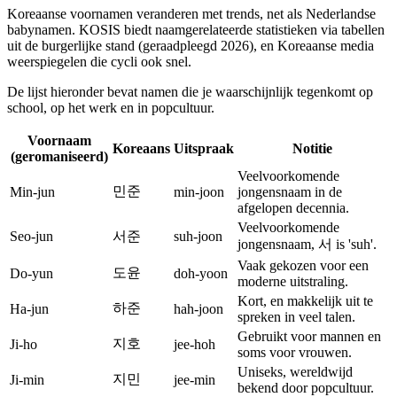
Koreaanse voornamen veranderen met trends, net als Nederlandse
babynamen. KOSIS biedt naamgerelateerde statistieken via tabellen
uit de burgerlijke stand (geraadpleegd 2026), en Koreaanse media
weerspiegelen die cycli ook snel.
De lijst hieronder bevat namen die je waarschijnlijk tegenkomt op
school, op het werk en in popcultuur.
Voornaam
Koreaans
Uitspraak
Notitie
(geromaniseerd)
Veelvoorkomende
민준
Min-jun
min-joon
jongensnaam in de
afgelopen decennia.
Veelvoorkomende
Seo-jun
서준
suh-joon
jongensnaam, 서 is 'suh'.
Vaak gekozen voor een
도윤
Do-yun
doh-yoon
moderne uitstraling.
Kort, en makkelijk uit te
하준
Ha-jun
hah-joon
spreken in veel talen.
Gebruikt voor mannen en
지호
Ji-ho
jee-hoh
soms voor vrouwen.
Uniseks, wereldwijd
지민
Ji-min
jee-min
bekend door popcultuur.