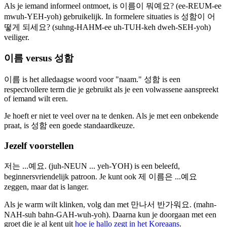
Als je iemand informeel ontmoet, is 이름이 뭐예요? (ee-REUM-ee
mwuh-YEH-yoh) gebruikelijk. In formelere situaties is 성함이 어
떻게 되세요? (suhng-HAHM-ee uh-TUH-keh dweh-SEH-yoh)
veiliger.
이름 versus 성함
이름 is het alledaagse woord voor "naam." 성함 is een
respectvollere term die je gebruikt als je een volwassene aanspreekt
of iemand wilt eren.
Je hoeft er niet te veel over na te denken. Als je met een onbekende
praat, is 성함 een goede standaardkeuze.
Jezelf voorstellen
저는 ...예요. (juh-NEUN ... yeh-YOH) is een beleefd,
beginnersvriendelijk patroon. Je kunt ook 제 이름은 ...예요
zeggen, maar dat is langer.
Als je warm wilt klinken, volg dan met 만나서 반가워요. (mahn-
NAH-suh bahn-GAH-wuh-yoh). Daarna kun je doorgaan met een
groet die je al kent uit
hoe je hallo zegt in het Koreaans
.