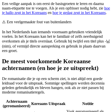
Een veilige aanpak is om eerst de basisgroeten te leren en daarna
naam-etiquette toe te voegen. Als je een opfrisser nodig hebt, zie
hoe
je hallo zegt in het Koreaans
en
hoe je gedag zegt in het Koreaans
.
⚠️
Een veelgemaakte fout van buitenlanders
In het Nederlands kan iemands voornaam gebruiken vriendelijk
voelen. In het Koreaans kan het te familiair of zelfs neerbuigend
overkomen als je titels overslaat. Gebruik bij twijfel een titel plus -님
(nim), of vermijd directe aanspreking en gebruik in plaats daarvan
een groet.
De meest voorkomende Koreaanse
achternamen (en hoe je ze uitspreekt)
De romanisatie die je op een scherm ziet, is niet altijd een goede
leidraad voor de uitspraak. Sommige spellingen werden decennia
geleden gebruikelijk en bleven hangen, ook als ze niet passen bij
moderne romanisatieregels.
Achternaam
Koreaans
Uitspraak
Notitie
(geromaniseerd)
Vaak geromaniseerd als