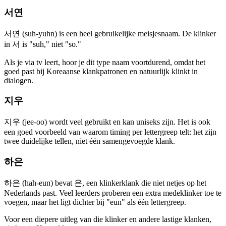
서연
서연 (suh-yuhn) is een heel gebruikelijke meisjesnaam. De klinker
in 서 is "suh," niet "so."
Als je via tv leert, hoor je dit type naam voortdurend, omdat het
goed past bij Koreaanse klankpatronen en natuurlijk klinkt in
dialogen.
지우
지우 (jee-oo) wordt veel gebruikt en kan uniseks zijn. Het is ook
een goed voorbeeld van waarom timing per lettergreep telt: het zijn
twee duidelijke tellen, niet één samengevoegde klank.
하은
하은 (hah-eun) bevat 은, een klinkerklank die niet netjes op het
Nederlands past. Veel leerders proberen een extra medeklinker toe te
voegen, maar het ligt dichter bij "eun" als één lettergreep.
Voor een diepere uitleg van die klinker en andere lastige klanken,