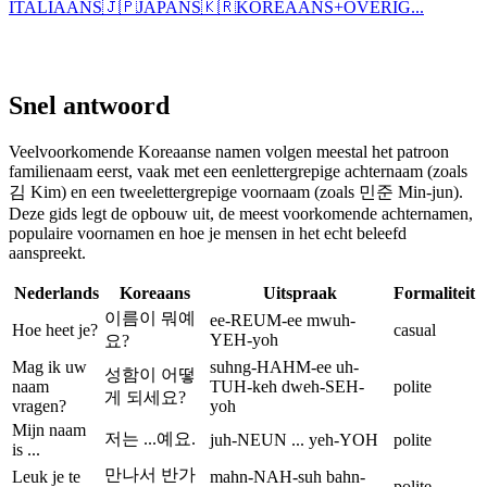
ITALIAANS
🇯🇵
JAPANS
🇰🇷
KOREAANS
+
OVERIG...
Snel antwoord
Veelvoorkomende Koreaanse namen volgen meestal het patroon
familienaam eerst, vaak met een eenlettergrepige achternaam (zoals
김 Kim) en een tweelettergrepige voornaam (zoals 민준 Min-jun).
Deze gids legt de opbouw uit, de meest voorkomende achternamen,
populaire voornamen en hoe je mensen in het echt beleefd
aanspreekt.
Nederlands
Koreaans
Uitspraak
Formaliteit
이름이 뭐예
ee-REUM-ee mwuh-
Hoe heet je?
casual
YEH-yoh
요?
Mag ik uw
suhng-HAHM-ee uh-
성함이 어떻
naam
TUH-keh dweh-SEH-
polite
게 되세요?
vragen?
yoh
Mijn naam
저는 ...예요.
juh-NEUN ... yeh-YOH
polite
is ...
만나서 반가
Leuk je te
mahn-NAH-suh bahn-
polite