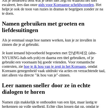
Als je benieuwd bent wat je beter niet zegt en waarom het snel
escaleert, lees dan onze
gids voor Koreaanse scheldwoorden
. Het
helpt je ook de toon van ruzies in dramas te begrijpen zonder ze na
te doen.
Namen gebruiken met groeten en
liefdesuitingen
Als je eenmaal snapt hoe namen werken, kun je ze invullen in
zinnen die je al gebruikt.
Je kunt iemand bijvoorbeeld begroeten met 안녕하세요 (ahn-
NYUHNG-hah-seh-yoh) en daarna een titel gebruiken, of je
gebruikt een voornaam bij goede vrienden. Voor romantische
contexten, zie
hoe je ik hou van je zegt in het Koreaans
, omdat
Koreaans genegenheid vaak uitdrukt via acties en verzachtende taal,
niet alleen via directe "ik hou van je"-zinnen.
Leer namen sneller door ze in echte
dialogen te horen
Namen zijn makkelijk te onthouden van een lijst, maar lastig te
herkennen op volle snelheid. Echte clips lossen dat op, omdat je