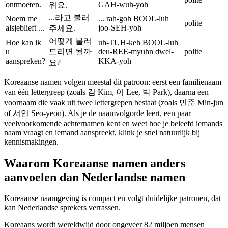
ontmoeten.
GAH-wuh-yoh
워요.
...라고 불러
Noem me
... rah-goh BOOL-luh
polite
alsjeblieft ...
joo-SEH-yoh
주세요.
어떻게 불러
Hoe kan ik
uh-TUH-keh BOOL-luh
u
드리면 될까
deu-REE-myuhn dwel-
polite
aanspreken?
KKA-yoh
요?
Koreaanse namen volgen meestal dit patroon: eerst een familienaam
van één lettergreep (zoals 김 Kim, 이 Lee, 박 Park), daarna een
voornaam die vaak uit twee lettergrepen bestaat (zoals 민준 Min-jun
of 서연 Seo-yeon). Als je de naamvolgorde leert, een paar
veelvoorkomende achternamen kent en weet hoe je beleefd iemands
naam vraagt en iemand aanspreekt, klink je snel natuurlijk bij
kennismakingen.
Waarom Koreaanse namen anders
aanvoelen dan Nederlandse namen
Koreaanse naamgeving is compact en volgt duidelijke patronen, dat
kan Nederlandse sprekers verrassen.
Koreaans wordt wereldwijd door ongeveer 82 miljoen mensen