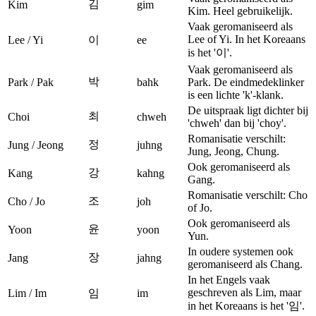
김
Kim
gim
Kim. Heel gebruikelijk.
Vaak geromaniseerd als
Lee of Yi. In het Koreaans
Lee / Yi
이
ee
is het '이'.
Vaak geromaniseerd als
박
Park / Pak
bahk
Park. De eindmedeklinker
is een lichte 'k'-klank.
De uitspraak ligt dichter bij
최
Choi
chweh
'chweh' dan bij 'choy'.
Romanisatie verschilt:
정
Jung / Jeong
juhng
Jung, Jeong, Chung.
Ook geromaniseerd als
강
Kang
kahng
Gang.
Romanisatie verschilt: Cho
조
Cho / Jo
joh
of Jo.
Ook geromaniseerd als
윤
Yoon
yoon
Yun.
In oudere systemen ook
장
Jang
jahng
geromaniseerd als Chang.
In het Engels vaak
geschreven als Lim, maar
Lim / Im
임
im
in het Koreaans is het '임'.