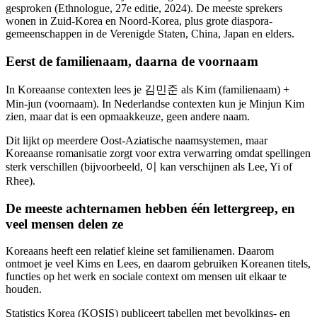
gesproken (Ethnologue, 27e editie, 2024). De meeste sprekers
wonen in Zuid-Korea en Noord-Korea, plus grote diaspora-
gemeenschappen in de Verenigde Staten, China, Japan en elders.
Eerst de familienaam, daarna de voornaam
In Koreaanse contexten lees je 김민준 als Kim (familienaam) +
Min-jun (voornaam). In Nederlandse contexten kun je Minjun Kim
zien, maar dat is een opmaakkeuze, geen andere naam.
Dit lijkt op meerdere Oost-Aziatische naamsystemen, maar
Koreaanse romanisatie zorgt voor extra verwarring omdat spellingen
sterk verschillen (bijvoorbeeld, 이 kan verschijnen als Lee, Yi of
Rhee).
De meeste achternamen hebben één lettergreep, en
veel mensen delen ze
Koreaans heeft een relatief kleine set familienamen. Daarom
ontmoet je veel Kims en Lees, en daarom gebruiken Koreanen titels,
functies op het werk en sociale context om mensen uit elkaar te
houden.
Statistics Korea (KOSIS) publiceert tabellen met bevolkings- en