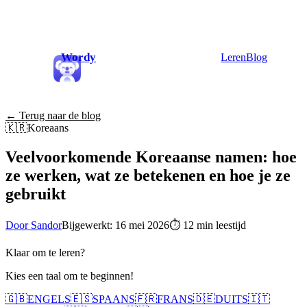
Wordy
Leren
Blog
← Terug naar de blog
🇰🇷
Koreaans
Veelvoorkomende Koreaanse namen: hoe
ze werken, wat ze betekenen en hoe je ze
gebruikt
Door Sandor
Bijgewerkt: 16 mei 2026
⏱
12 min leestijd
Klaar om te leren?
Kies een taal om te beginnen!
🇬🇧
ENGELS
🇪🇸
SPAANS
🇫🇷
FRANS
🇩🇪
DUITS
🇮🇹