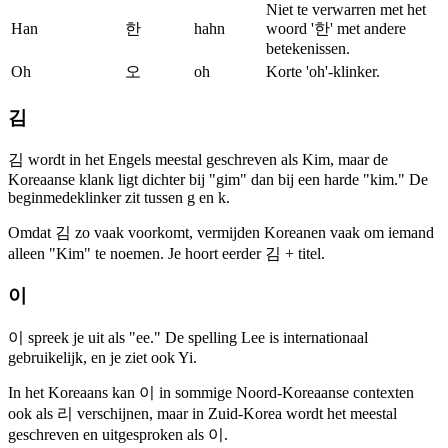
Niet te verwarren met het
Han
한
hahn
woord '한' met andere
betekenissen.
Oh
오
oh
Korte 'oh'-klinker.
김
김 wordt in het Engels meestal geschreven als Kim, maar de
Koreaanse klank ligt dichter bij "gim" dan bij een harde "kim." De
beginmedeklinker zit tussen g en k.
Omdat 김 zo vaak voorkomt, vermijden Koreanen vaak om iemand
alleen "Kim" te noemen. Je hoort eerder 김 + titel.
이
이 spreek je uit als "ee." De spelling Lee is internationaal
gebruikelijk, en je ziet ook Yi.
In het Koreaans kan 이 in sommige Noord-Koreaanse contexten
ook als 리 verschijnen, maar in Zuid-Korea wordt het meestal
geschreven en uitgesproken als 이.