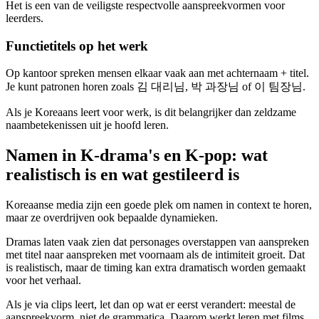
Het is een van de veiligste respectvolle aanspreekvormen voor
leerders.
Functietitels op het werk
Op kantoor spreken mensen elkaar vaak aan met achternaam + titel.
Je kunt patronen horen zoals 김 대리님, 박 과장님 of 이 팀장님.
Als je Koreaans leert voor werk, is dit belangrijker dan zeldzame
naambetekenissen uit je hoofd leren.
Namen in K-drama's en K-pop: wat
realistisch is en wat gestileerd is
Koreaanse media zijn een goede plek om namen in context te horen,
maar ze overdrijven ook bepaalde dynamieken.
Dramas laten vaak zien dat personages overstappen van aanspreken
met titel naar aanspreken met voornaam als de intimiteit groeit. Dat
is realistisch, maar de timing kan extra dramatisch worden gemaakt
voor het verhaal.
Als je via clips leert, let dan op wat er eerst verandert: meestal de
aanspreekvorm, niet de grammatica. Daarom werkt leren met films