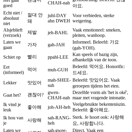
Het gaat
CHAH-nah
goed
아요.
Echt niet /
절대 안
juhl-DAY
Voor verbieden, sterke
absoluut
ahn DWEH
weigering.
돼
niet
Alsjeblieft
Vaak emotioneel: smeken,
제발
jeh-BAHL
(verzoek)
pleiten, wanhoop.
Laten we
Informeel. Beleefd: 가요
가자
gah-JAH
gaan
(gah-YOH).
Kan speels of bazig zijn,
빨리
Schiet op
ppahl-LEE
afhankelijk van de toon.
Beleefd: 먹어요. Honorific:
Eet
먹어
muh-GUH
(informeel)
드세요.
mah-SHEE-
Beleefd: 맛있어요. Vaak
Lekker
맛있어
suh
geroepen tijdens het eten.
gwen-
Dezelfde vorm als 'het is oké',
괜찮아?
Gaat het?
CHAH-nah
maar met vragende intonatie.
Veelgebruikte bekenteniszin.
Ik vind je
좋아해
joh-AH-heh
leuk
Beleefd: 좋아해요.
Sterk. Je hoort ook: 사랑해
Ik hou van
sah-RANG-
사랑해
je
heh
요, 사랑합니다.
Laten we
sah-gwee-
Direct. Vaak een