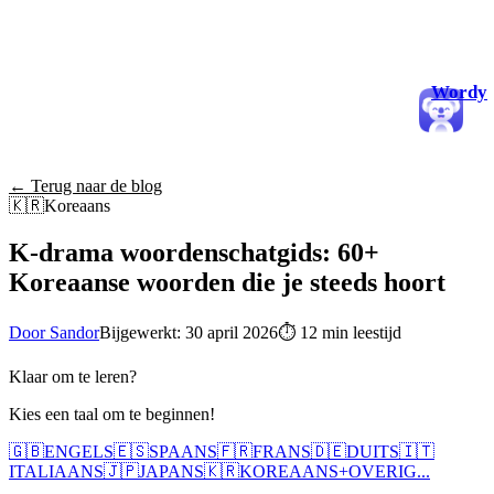
Wordy
← Terug naar de blog
🇰🇷
Koreaans
K-drama woordenschatgids: 60+
Koreaanse woorden die je steeds hoort
Door Sandor
Bijgewerkt: 30 april 2026
⏱
12 min leestijd
Klaar om te leren?
Kies een taal om te beginnen!
🇬🇧
ENGELS
🇪🇸
SPAANS
🇫🇷
FRANS
🇩🇪
DUITS
🇮🇹
ITALIAANS
🇯🇵
JAPANS
🇰🇷
KOREAANS
+
OVERIG...