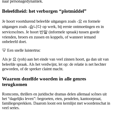
naar personagedynamiek.
Beleefdheid: het verborgen “plotmiddel”
Je hoort voortdurend beleefde uitgangen zoals -요 en formele
uitgangen zoals -습니다 op werk, bij eerste ontmoetingen en in
servicescènes. Je hoort 반말 (informele spraak) tussen goede
vrienden, broers en zussen en koppels, of wanneer iemand
onbeleefd doet.
💡
Een snelle luistertruc
Als je 요 (yoh) aan het einde van veel zinnen hoort, ga dan uit van
beleefde spraak. Als het verdwijnt, let op: de relatie is net hechter
geworden, of de spreker claimt macht.
Waarom dezelfde woorden in alle genres
terugkomen
Romcoms, thrillers en juridische dramas delen allemaal scènes uit
het “dagelijks leven”: begroeten, eten, pendelen, kantoorpraat,
familiegesprekken. Daarom loont een kernlijst met woordenschat in
veel series.