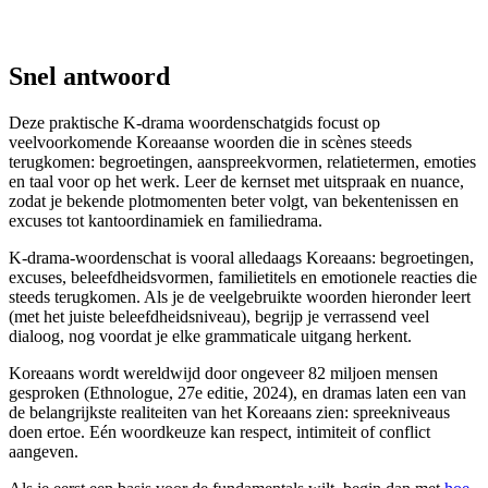
Snel antwoord
Deze praktische K-drama woordenschatgids focust op
veelvoorkomende Koreaanse woorden die in scènes steeds
terugkomen: begroetingen, aanspreekvormen, relatietermen, emoties
en taal voor op het werk. Leer de kernset met uitspraak en nuance,
zodat je bekende plotmomenten beter volgt, van bekentenissen en
excuses tot kantoordinamiek en familiedrama.
K-drama-woordenschat is vooral alledaags Koreaans: begroetingen,
excuses, beleefdheidsvormen, familietitels en emotionele reacties die
steeds terugkomen. Als je de veelgebruikte woorden hieronder leert
(met het juiste beleefdheidsniveau), begrijp je verrassend veel
dialoog, nog voordat je elke grammaticale uitgang herkent.
Koreaans wordt wereldwijd door ongeveer 82 miljoen mensen
gesproken (Ethnologue, 27e editie, 2024), en dramas laten een van
de belangrijkste realiteiten van het Koreaans zien: spreekniveaus
doen ertoe. Eén woordkeuze kan respect, intimiteit of conflict
aangeven.