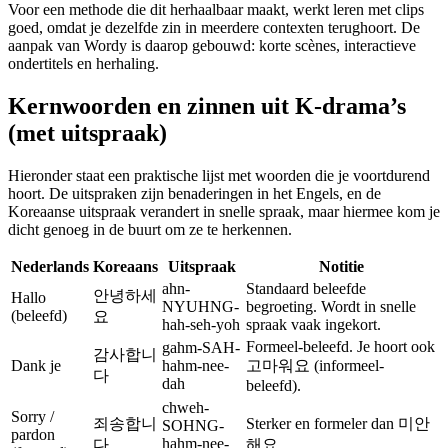
Voor een methode die dit herhaalbaar maakt, werkt leren met clips
goed, omdat je dezelfde zin in meerdere contexten terughoort. De
aanpak van Wordy is daarop gebouwd: korte scènes, interactieve
ondertitels en herhaling.
Kernwoorden en zinnen uit K-drama’s
(met uitspraak)
Hieronder staat een praktische lijst met woorden die je voortdurend
hoort. De uitspraken zijn benaderingen in het Engels, en de
Koreaanse uitspraak verandert in snelle spraak, maar hiermee kom je
dicht genoeg in de buurt om ze te herkennen.
Nederlands
Koreaans
Uitspraak
Notitie
ahn-
Standaard beleefde
안녕하세
Hallo
NYUHNG-
begroeting. Wordt in snelle
(beleefd)
요
hah-seh-yoh
spraak vaak ingekort.
Formeel-beleefd. Je hoort ook
gahm-SAH-
감사합니
Dank je
hahm-nee-
고마워요 (informeel-
다
dah
beleefd).
chweh-
Sorry /
죄송합니
Sterker en formeler dan 미안
SOHNG-
pardon
hahm-nee-
다
해요.