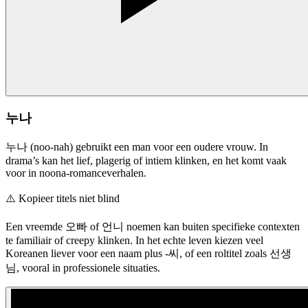
누나
누나 (noo-nah) gebruikt een man voor een oudere vrouw. In
drama’s kan het lief, plagerig of intiem klinken, en het komt vaak
voor in noona-romanceverhalen.
⚠️
Kopieer titels niet blind
Een vreemde 오빠 of 언니 noemen kan buiten specifieke contexten
te familiair of creepy klinken. In het echte leven kiezen veel
Koreanen liever voor een naam plus -씨, of een roltitel zoals 선생
님, vooral in professionele situaties.