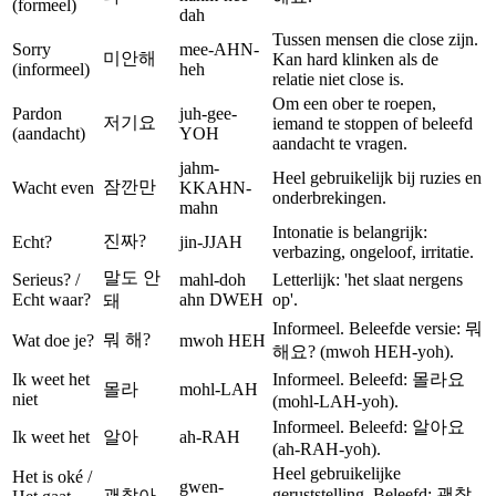
(formeel)
dah
Tussen mensen die close zijn.
Sorry
mee-AHN-
미안해
Kan hard klinken als de
(informeel)
heh
relatie niet close is.
Om een ober te roepen,
Pardon
juh-gee-
저기요
iemand te stoppen of beleefd
(aandacht)
YOH
aandacht te vragen.
jahm-
Heel gebruikelijk bij ruzies en
잠깐만
Wacht even
KKAHN-
onderbrekingen.
mahn
Intonatie is belangrijk:
진짜?
Echt?
jin-JJAH
verbazing, ongeloof, irritatie.
말도 안
Serieus? /
mahl-doh
Letterlijk: 'het slaat nergens
Echt waar?
ahn DWEH
op'.
돼
Informeel. Beleefde versie: 뭐
뭐 해?
Wat doe je?
mwoh HEH
해요? (mwoh HEH-yoh).
Ik weet het
Informeel. Beleefd: 몰라요
몰라
mohl-LAH
niet
(mohl-LAH-yoh).
Informeel. Beleefd: 알아요
Ik weet het
알아
ah-RAH
(ah-RAH-yoh).
Heel gebruikelijke
Het is oké /
gwen-
geruststelling. Beleefd: 괜찮
괜찮아