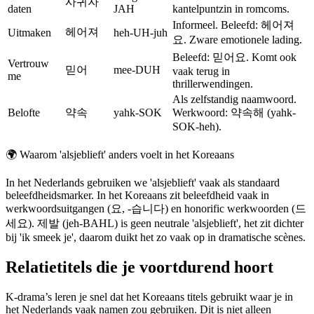
사귀자
daten
JAH
kantelpuntzin in romcoms.
Informeel. Beleefd: 헤어져
헤어져
Uitmaken
heh-UH-juh
요. Zware emotionele lading.
Beleefd: 믿어요. Komt ook
Vertrouw
믿어
mee-DUH
vaak terug in
me
thrillerwendingen.
Als zelfstandig naamwoord.
Belofte
약속
yahk-SOK
Werkwoord: 약속해 (yahk-
SOK-heh).
🌍
Waarom 'alsjeblieft' anders voelt in het Koreaans
In het Nederlands gebruiken we 'alsjeblieft' vaak als standaard
beleefdheidsmarker. In het Koreaans zit beleefdheid vaak in
werkwoordsuitgangen (요, -습니다) en honorific werkwoorden (드
세요). 제발 (jeh-BAHL) is geen neutrale 'alsjeblieft', het zit dichter
bij 'ik smeek je', daarom duikt het zo vaak op in dramatische scènes.
Relatietitels die je voortdurend hoort
K-drama’s leren je snel dat het Koreaans titels gebruikt waar je in
het Nederlands vaak namen zou gebruiken. Dit is niet alleen