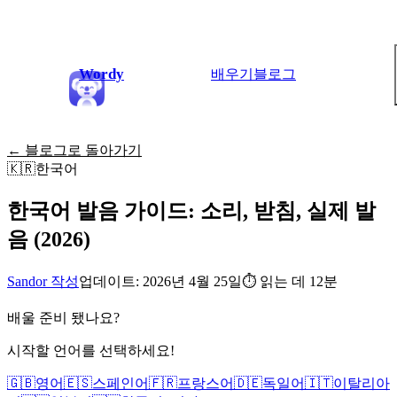
Wordy
배우기
블로그
← 블로그로 돌아가기
🇰🇷
한국어
한국어 발음 가이드: 소리, 받침, 실제 발
음 (2026)
Sandor 작성
업데이트: 2026년 4월 25일
⏱
읽는 데 12분
배울 준비 됐나요?
시작할 언어를 선택하세요!
🇬🇧
영어
🇪🇸
스페인어
🇫🇷
프랑스어
🇩🇪
독일어
🇮🇹
이탈리아