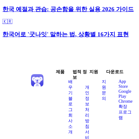
한국 예절과 관습: 공손함을 위한 실용 2026 가이드
🇰🇷
한국어로 '굿나잇' 말하는 법, 상황별 16가지 표현
제품
법적 정
지원
다운로드
보
App
배
지
Store
우
개
원
Google
기
인
문
Play
블
정
의
Chrome
로
보
확장
그
처
프로그
회
리
램
사
방
소
침
개
서
비