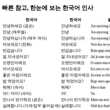
빠른 참고, 한눈에 보는 한국어 인사
한국어
한국어
안녕하세요 (공손)
안녕하세요
An-nyeong-
안녕 (캐주얼)
안녕
An-nyeong
안녕하십니까 (매우 격식)
안녕하십니까
An-nyeong-h
여보세요? (전화)
여보세요
Yeo-bo-se-y
반갑습니다
반갑습니다
Ban-gap-seu
잘 지내셨어요?
잘 지내셨어요?
Jal ji-nae-s
오랜만이에요
오랜만이에요
O-raen-ma-n
어서오세요
어서오세요
Eo-seo-o-se
좋은 아침이에요
좋은 아침이에요
Jo-eun a-chi
밥 먹었어요?
밥 먹었어요?
Bap meo-ge
뭐해? (속어)
뭐해?
Mwo-hae
야! / 어이! (속어)
야!
Ya
만나서 반가워요 (공손)
만나서 반가워요
Man-na-seo
실례합니다 (가게/업무 들어갈 때)
실례합니다
Shil-lye-ham