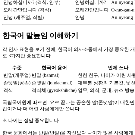
안녕하십니까? (격식, 안부)
안녕하십니까?
An-nyeong-h
오래간만입니다 (격식)
오래간만입니다
O-rae-gan-m
안녕 (캐주얼, 작별)
안녕
An-nyeong
한국어 말높임 이해하기
각 인사 표현을 보기 전에, 한국어 의사소통에서 가장 중요한 
로 3가지만 중요합니다.
수준
한국어 용어
언제 쓰나
반말(캐주얼)
반말 (banmal)
친한 친구, 나이가 어린 사람
존댓말(공손)
존댓말 (jondaenmal)
대부분 상황의 기본값, 낯선
격식
격식체 (gyeokshikche)
업무, 의식, 군대, 뉴스 방송
국립국어원에 따르면 -요로 끝나는 공손한 말(존댓말)이 대한민
갑이거나 더 어린 사람에게만 씁니다.
⚠️
나이는 정말 중요합니다
한국 문화에서는 반말(반말)을 자신보다 나이가 많은 사람에게 