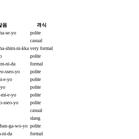
발음
격식
ha-se-yo
polite
casual
a-shim-ni-kka
very formal
o
polite
m-ni-da
formal
yeo-sseo-yo
polite
i-e-yo
polite
-yo
polite
-mi-e-yo
polite
o-sseo-yo
polite
casual
slang
 ban-ga-wo-yo
polite
-ni-da
formal