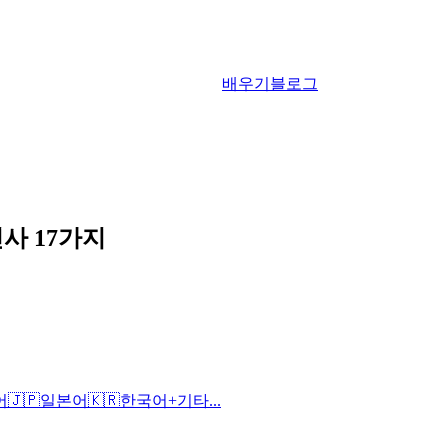
배우기
블로그
사 17가지
어
🇯🇵
일본어
🇰🇷
한국어
+
기타...