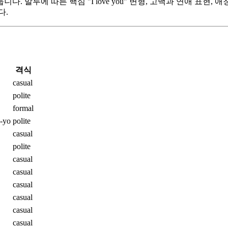
. 말투에 따른 핵심 "I love you" 변형, 고백과 연애 표현,
다.
격식
casual
polite
formal
e-yo
polite
casual
polite
casual
casual
casual
casual
casual
casual