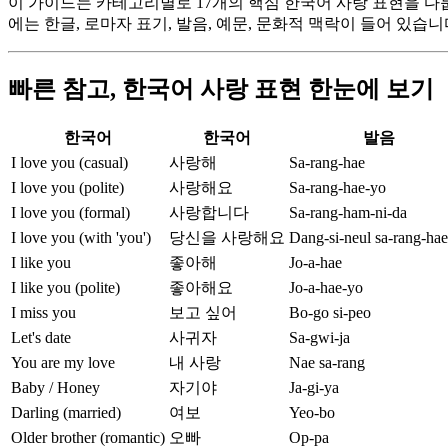
이 가이드는 카테고리별로 17개의 핵심 한국어 사랑 표현을 다룹니다
에는 한글, 로마자 표기, 발음, 예문, 문화적 맥락이 들어 있습니
빠른 참고, 한국어 사랑 표현 한눈에 보기
한국어
한국어
발음
I love you (casual)
사랑해
Sa-rang-hae
I love you (polite)
사랑해요
Sa-rang-hae-yo
I love you (formal)
사랑합니다
Sa-rang-ham-ni-da
I love you (with 'you')
당신을 사랑해요
Dang-si-neul sa-rang-ha
I like you
좋아해
Jo-a-hae
I like you (polite)
좋아해요
Jo-a-hae-yo
I miss you
보고 싶어
Bo-go si-peo
Let's date
사귀자
Sa-gwi-ja
You are my love
내 사랑
Nae sa-rang
Baby / Honey
자기야
Ja-gi-ya
Darling (married)
여보
Yeo-bo
Older brother (romantic)
오빠
Op-pa