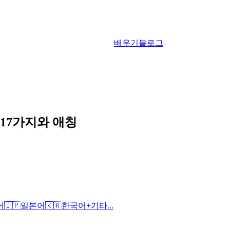
배우기
블로그
 17가지와 애칭
어
🇯🇵
일본어
🇰🇷
한국어
+
기타...