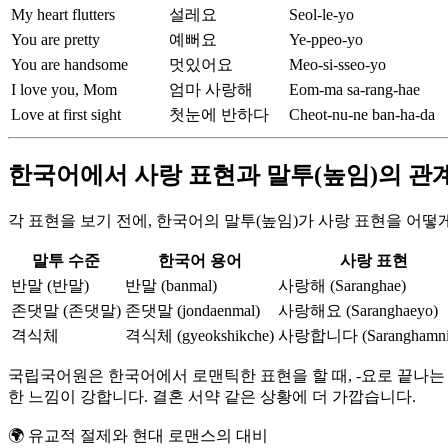
My heart flutters
설레요
Seol-le-yo
You are pretty
예뻐요
Ye-ppeo-yo
You are handsome
멋있어요
Meo-si-sseo-yo
I love you, Mom
엄마 사랑해
Eom-ma sa-rang-hae
Love at first sight
첫눈에 반하다
Cheot-nu-ne ban-ha-da
한국어에서 사랑 표현과 말투(높임)의 관
각 표현을 보기 전에, 한국어의 말투(높임)가 사랑 표현을 어떻게
말투 수준
한국어 용어
사랑 표현
반말 (반말)
반말 (banmal)
사랑해 (Saranghae)
존댓말 (존댓말)
존댓말 (jondaenmal)
사랑해요 (Saranghaeyo)
격식체
격식체 (gyeokshikche)
사랑합니다 (Saranghamni
국립국어원은 한국어에서 로맨틱한 표현을 할 때, -요로 끝나
한 느낌이 강합니다. 결혼 서약 같은 상황에 더 가깝습니다.
🌍
유교적 절제와 현대 로맨스의 대비