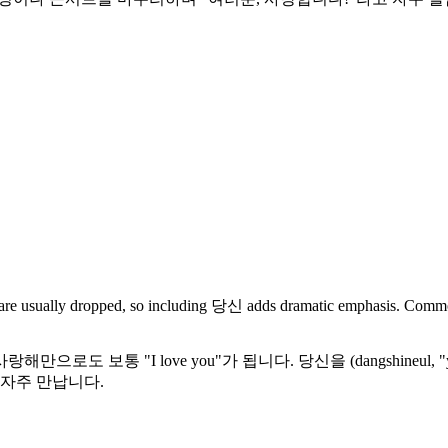
e usually dropped, so including 당신 adds dramatic emphasis. Common in 
도 보통 "I love you"가 됩니다. 당신을 (dangshineul,
 자주 만납니다.