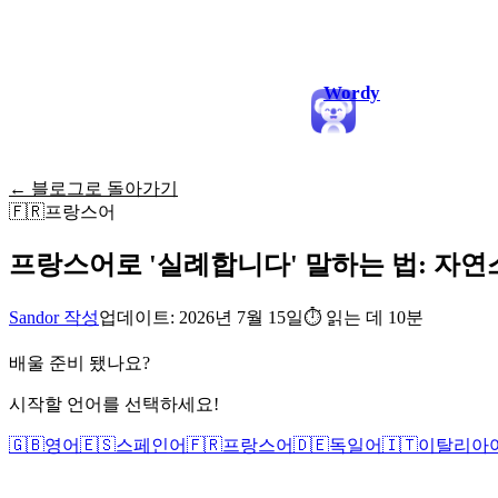
Wordy
← 블로그로 돌아가기
🇫🇷
프랑스어
프랑스어로 '실례합니다' 말하는 법: 자연스
Sandor 작성
업데이트: 2026년 7월 15일
⏱
읽는 데 10분
배울 준비 됐나요?
시작할 언어를 선택하세요!
🇬🇧
영어
🇪🇸
스페인어
🇫🇷
프랑스어
🇩🇪
독일어
🇮🇹
이탈리아