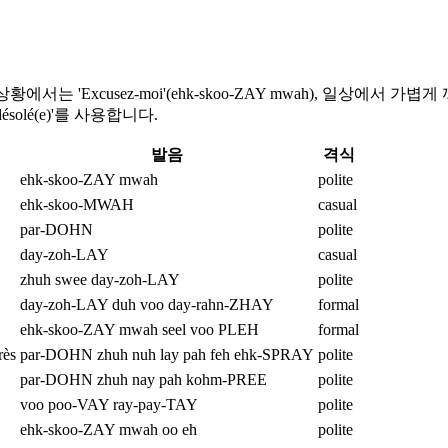
xcusez-moi'(ehk-skoo-ZAY mwah), 일상에서 가볍게 끼
 désolé(e)'를 사용합니다.
발음
격식
ehk-skoo-ZAY mwah
polite
ehk-skoo-MWAH
casual
par-DOHN
polite
day-zoh-LAY
casual
zhuh swee day-zoh-LAY
polite
day-zoh-LAY duh voo day-rahn-ZHAY
formal
ehk-skoo-ZAY mwah seel voo PLEH
formal
rès
par-DOHN zhuh nuh lay pah feh ehk-SPRAY
polite
par-DOHN zhuh nay pah kohm-PREE
polite
voo poo-VAY ray-pay-TAY
polite
ehk-skoo-ZAY mwah oo eh
polite