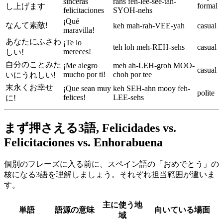
sinceras
rahs feh-lee-see-tah-
formal
し上げます
felicitaciones
SYOH-nehs
¡Qué
なんて素敵!
keh mah-rah-VEE-yah
casual
maravilla!
あなたにふさわ
¡Te lo
teh loh meh-REH-sehs
casual
mereces!
しい!
自分のことみた
¡Me alegro
meh ah-LEH-groh MOO-
casual
mucho por ti!
choh por tee
いにうれしい!
末永くお幸せ
¡Que sean muy
keh SEH-ahn mooy feh-
polite
felices!
LEE-sehs
に!
まず押さえる3語, Felicidades vs.
Felicitaciones vs. Enhorabuena
個別のフレーズに入る前に、スペイン語の「おめでとう」の
核になる3語を理解しましょう。それぞれ担当範囲が違いま
す。
主に使う地
単語
語源の意味
向いている場面
域