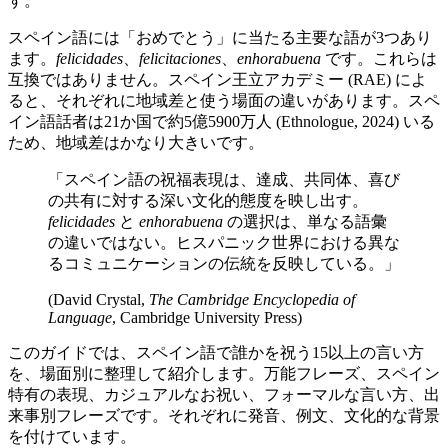
す。
スペイン語には「おめでとう」に当たる主要な語が3つあり
ます。
felicidades
、
felicitaciones
、
enhorabuena
です。これらは
互換ではありません。スペイン王立アカデミー (RAE) によ
ると、それぞれに地域差と使う場面の違いがあります。スペ
イン語話者は21か国で約5億5900万人 (Ethnologue, 2024) いる
ため、地域差はかなり大きいです。
「スペイン語の祝福表現は、達成、共同体、喜び
の共有に対する深い文化的態度を映し出す。
felicidades
と
enhorabuena
の選択は、単なる語彙
の違いではない。ヒスパニック世界における異な
るコミュニケーションの伝統を反映している。」
(David Crystal,
The Cambridge Encyclopedia of
Language
, Cambridge University Press)
このガイドでは、スペイン語で誰かを祝う15以上の言い方
を、場面別に整理して紹介します。万能フレーズ、スペイン
特有の表現、カジュアルなお祝い、フォーマルな言い方、出
来事別フレーズです。それぞれに発音、例文、文化的な背景
を付けています。