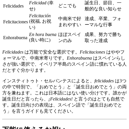
Felicidad
(幸
誕生日、節目、一
どこでも
Felicidades
せ)
般的な良い知らせ
Felicitación
中南米で好
達成、卒業、フォ
(祝福, お祝
Felicitaciones
まれやすい
ーマルな行事
い)
En hora buena
ほぼスペイ
成果、努力で勝ち
Enhorabuena
(良い時に)
ンのみ
取った達成
Felicidades
は万能で安全な選択です。
Felicitaciones
はややフ
ォーマルで、中南米寄りです。
Enhorabuena
はスペインらし
さが強い選択で、イベリア半島のスペイン語に慣れている人
だとすぐ分かります。
インスティトゥト・セルバンテスによると、
felicidades
は3つ
の中で特別で、「おめでとう」と「誕生日おめでとう」の両
方を兼ねます。これは日本語にはない使い分けです。誰かが
誕生日だと言ったら、
¡Felicidades!
と言うのはとても自然で
す。誕生日向けの表現は、スペイン語で「誕生日おめでと
う」を言うガイドも見てください。