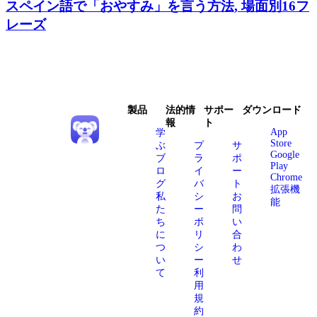
スペイン語で「おやすみ」を言う方法, 場面別16フ
レーズ
製品
法的情
サポー
ダウンロード
報
ト
App
学
Store
ぶ
プ
サ
Google
ブ
ラ
ポ
Play
ロ
イ
ー
Chrome
グ
バ
ト
拡張機
私
シ
お
能
た
ー
問
ち
ポ
い
に
リ
合
つ
シ
わ
い
ー
せ
て
利
用
規
約