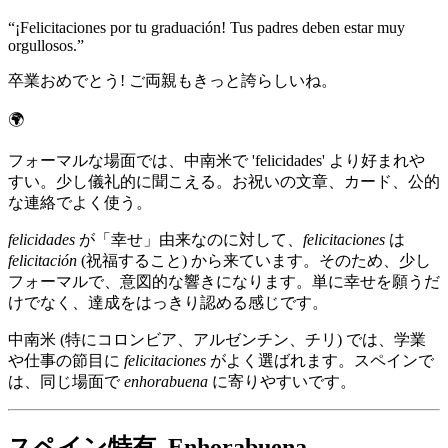
“
¡Felicitaciones por tu graduación! Tus padres deben estar muy
orgullosos.
”
卒業おめでとう! ご両親もきっと誇らしいね。
🌍
フォーマルな場面では、中南米で 'felicidades' より好まれや
すい。少し儀礼的に聞こえる。お祝いの文章、カード、公的
な連絡でよく使う。
felicidades
が「幸せ」由来なのに対して、
felicitaciones
は
felicitación
(祝福すること) から来ています。そのため、少し
フォーマルで、意図的な響きになります。単に幸せを願うだ
けでなく、達成をはっきり認める感じです。
中南米 (特にコロンビア、アルゼンチン、チリ) では、学業
や仕事の節目に
felicitaciones
がよく選ばれます。スペインで
は、同じ場面で
enhorabuena
に寄りやすいです。
スペイン特有, Enhorabuena