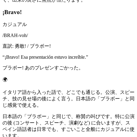
¡Bravo!
カジュアル
/
BRAH-voh
/
直訳
:
勇敢! / ブラボー!
“
¡Bravo! Esa presentación estuvo increíble.
”
ブラボー! あのプレゼンすごかった。
🌍
イタリア語から入った語で、どこでも通じる。公演、スピー
チ、技の見せ場の後によく言う。日本語の「ブラボー」と同
じ感覚で使える。
日本語の「ブラボー」と同じで、称賛の叫びです。特に公演
の後 (コンサート、スピーチ、演劇など) に合いますが、ス
ペイン語話者は日常でも、すごいこと全般にカジュアルに使
います。