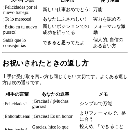
スペイン語
日本語
使う場面
¡Felicidades por el
新しい仕事おめでとう!
万能
nuevo trabajo!
¡Te lo mereces!
あなたにふさわしい!
実力を認める
新しいポジションでの
フォーマルな激
¡Éxito en tu nuevo
puesto!
成功を祈ってる
励
個人的, 自信の
Sabía que lo
できると思ってたよ
conseguirías
ある言い方
お祝いされたときの返し方
上手に受け取る言い方も同じくらい大切です。よくある返し
方は次の通りです。
相手の言葉
あなたの返事
メモ
¡Gracias! / ¡Muchas
シンプルで万能
¡Felicidades!
gracias!
よりフォーマルで、格
¡Enhorabuena!
¡Gracias! Es un honor
に合う
控えめ, 「できること
Gracias, hice lo que
¡Bien hecho!