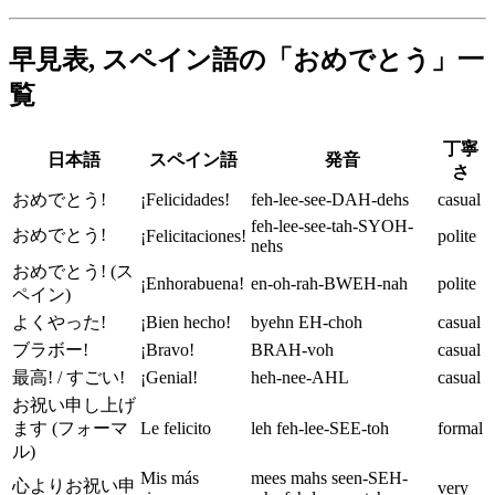
早見表, スペイン語の「おめでとう」一
覧
丁寧
日本語
スペイン語
発音
さ
おめでとう!
¡Felicidades!
feh-lee-see-DAH-dehs
casual
feh-lee-see-tah-SYOH-
おめでとう!
¡Felicitaciones!
polite
nehs
おめでとう! (ス
¡Enhorabuena!
en-oh-rah-BWEH-nah
polite
ペイン)
よくやった!
¡Bien hecho!
byehn EH-choh
casual
ブラボー!
¡Bravo!
BRAH-voh
casual
最高! / すごい!
¡Genial!
heh-nee-AHL
casual
お祝い申し上げ
ます (フォーマ
Le felicito
leh feh-lee-SEE-toh
formal
ル)
Mis más
mees mahs seen-SEH-
心よりお祝い申
very