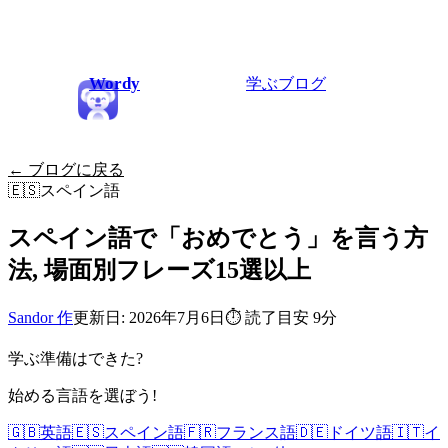
Wordy
学ぶ
ブログ
← ブログに戻る
🇪🇸
スペイン語
スペイン語で「おめでとう」を言う方
法, 場面別フレーズ15選以上
Sandor 作
更新日: 2026年7月6日
⏱
読了目安 9分
学ぶ準備はできた?
始める言語を選ぼう!
🇬🇧
英語
🇪🇸
スペイン語
🇫🇷
フランス語
🇩🇪
ドイツ語
🇮🇹
イ