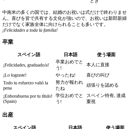
とき
中南米の多くの国では、結婚のお祝いは式だけで終わりませ
ん。喜びを皆で共有する文化が強いので、お祝いは新郎新婦
だけでなく家族全体に向けられることも多いです。
¡Felicidades a toda la familia!
卒業
スペイン語
日本語
使う場面
卒業おめでと
本人に直接
¡Felicidades, graduado/a!
う!
¡Lo lograste!
やったね!
喜びの叫び
努力が報われ
Todo tu esfuerzo valió la
頑張りを認める
pena
たね
学位おめでと
スペイン特有, 達成
¡Enhorabuena por tu título!
(Spain)
う!
重視
出産
スペイン語
日本語
使う場面