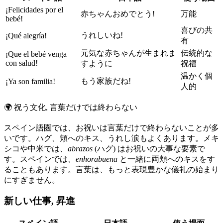
¡Felicidades por el
赤ちゃんおめでとう!
万能
bebé!
喜びの共
うれしいね!
¡Qué alegría!
有
元気な赤ちゃんが生まれま
伝統的な
¡Que el bebé venga
con salud!
すように
祝福
温かく個
もう家族だね!
¡Ya son familia!
人的
🌍
祝う文化, 言葉だけでは終わらない
スペイン語圏では、お祝いは言葉だけで終わらないことが多
いです。ハグ、頬へのキス、うれし涙もよくあります。メキ
シコや中米では、
abrazos
(ハグ) はお祝いの大事な要素で
す。スペインでは、
enhorabuena
と一緒に両頬へのキスをす
ることもあります。言葉は、もっと表現豊かな儀礼の始まり
にすぎません。
新しい仕事, 昇進