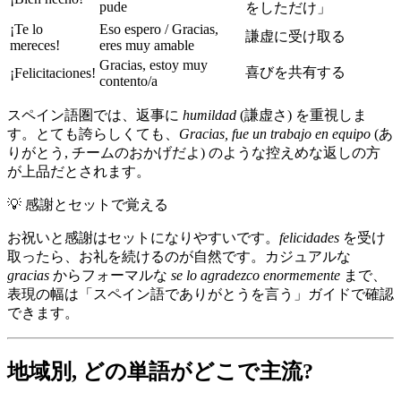
pude
をしただけ」
¡Te lo
Eso espero / Gracias,
謙虚に受け取る
mereces!
eres muy amable
Gracias, estoy muy
喜びを共有する
¡Felicitaciones!
contento/a
スペイン語圏では、返事に
humildad
(謙虚さ) を重視しま
す。とても誇らしくても、
Gracias, fue un trabajo en equipo
(あ
りがとう, チームのおかげだよ) のような控えめな返しの方
が上品だとされます。
💡
感謝とセットで覚える
お祝いと感謝はセットになりやすいです。
felicidades
を受け
取ったら、お礼を続けるのが自然です。カジュアルな
gracias
からフォーマルな
se lo agradezco enormemente
まで、
表現の幅は「スペイン語でありがとうを言う」ガイドで確認
できます。
地域別, どの単語がどこで主流?