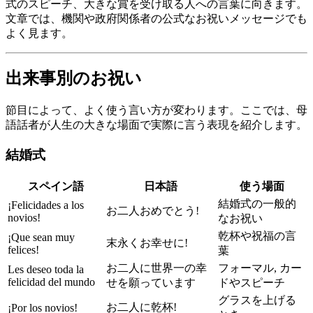
式のスピーチ、大きな賞を受け取る人への言葉に向きます。
文章では、機関や政府関係者の公式なお祝いメッセージでも
よく見ます。
出来事別のお祝い
節目によって、よく使う言い方が変わります。ここでは、母
語話者が人生の大きな場面で実際に言う表現を紹介します。
結婚式
スペイン語
日本語
使う場面
結婚式の一般的
¡Felicidades a los
お二人おめでとう!
novios!
なお祝い
乾杯や祝福の言
¡Que sean muy
末永くお幸せに!
felices!
葉
お二人に世界一の幸
フォーマル, カー
Les deseo toda la
felicidad del mundo
せを願っています
ドやスピーチ
グラスを上げる
お二人に乾杯!
¡Por los novios!