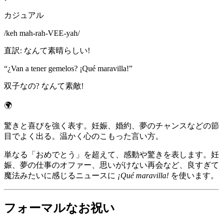
カジュアル
/
keh mah-rah-VEE-yah
/
直訳
:
なんて素晴らしい!
“
¿Van a tener gemelos? ¡Qué maravilla!
”
双子なの? なんて素敵!
🌍
驚きと喜びを強く表す。妊娠、婚約、夢のチャンスなどの節
目でよく出る。温かく心のこもった言い方。
単なる「おめでとう」を超えて、感動や驚きを表します。妊
娠、夢の仕事のオファー、思いがけない再会など、良すぎて
魔法みたいに感じるニュースに
¡Qué maravilla!
を使います。
フォーマルなお祝い