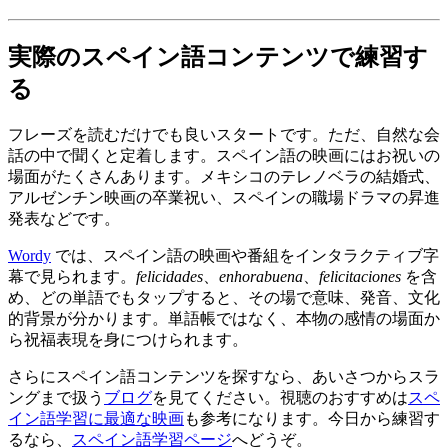
実際のスペイン語コンテンツで練習す
る
フレーズを読むだけでも良いスタートです。ただ、自然な会
話の中で聞くと定着します。スペイン語の映画にはお祝いの
場面がたくさんあります。メキシコのテレノベラの結婚式、
アルゼンチン映画の卒業祝い、スペインの職場ドラマの昇進
発表などです。
Wordy
では、スペイン語の映画や番組をインタラクティブ字
幕で見られます。
felicidades
、
enhorabuena
、
felicitaciones
を含
め、どの単語でもタップすると、その場で意味、発音、文化
的背景が分かります。単語帳ではなく、本物の感情の場面か
ら祝福表現を身につけられます。
さらにスペイン語コンテンツを探すなら、あいさつからスラ
ングまで扱う
ブログ
を見てください。視聴のおすすめは
スペ
イン語学習に最適な映画
も参考になります。今日から練習す
るなら、
スペイン語学習ページ
へどうぞ。