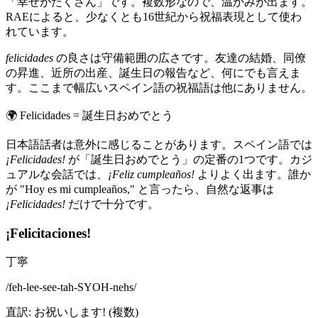
「幸せがたくさん」です。複数形なので、温かみが出ます。
RAEによると、少なくとも16世紀から祝福表現として使わ
れています。
felicidades
の良さは守備範囲の広さです。友達の結婚、同僚
の昇進、近所の出産、誕生日の報告など、何にでも言えま
す。ここまで幅広いスペイン語の祝福語は他にありません。
🌍
Felicidades = 誕生日おめでとう
日本語話者は意外に感じることがあります。スペイン語では
¡Felicidades!
が「誕生日おめでとう」の定番の1つです。カジ
ュアルな会話では、
¡Feliz cumpleaños!
よりよく出ます。誰か
が "Hoy es mi cumpleaños," と言ったら、自然な返事は
¡Felicidades!
だけで十分です。
¡Felicitaciones!
丁寧
/
feh-lee-see-tah-SYOH-nehs
/
直訳
:
お祝いします! (複数)