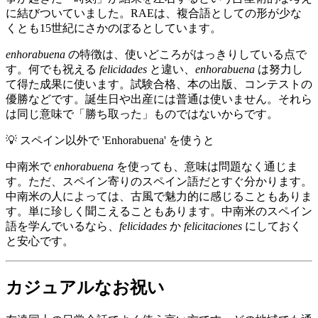
に結びついていました。RAEは、複合語としての形が少な
くとも15世紀にさかのぼるとしています。
enhorabuena
の特徴は、使いどころがはっきりしている点で
す。何でも祝える
felicidades
と違い、
enhorabuena
は努力し
て得た成果に使います。試験合格、本の出版、コンテストの
優勝などです。誕生日や出産には普通は使いません。それら
は同じ意味で「勝ち取った」ものではないからです。
💡
スペイン以外で 'Enhorabuena' を使うと
中南米で
enhorabuena
を使っても、意味は問題なく通じま
す。ただ、スペイン寄りのスペイン語だとすぐ分かります。
中南米の人によっては、古風で魅力的に感じることもありま
す。単に珍しく聞こえることもあります。中南米のスペイン
語を学んでいるなら、
felicidades
か
felicitaciones
にしておく
と安心です。
カジュアルなお祝い