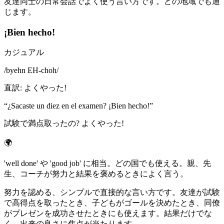
友達同士の日常会話でよく使う言い方です。どの地域でも通
じます。
¡Bien hecho!
カジュアル
/
byehn EH-choh
/
直訳
:
よくやった!
“
¿Sacaste un diez en el examen? ¡Bien hecho!
”
試験で満点取ったの? よくやった!
🌍
'well done' や 'good job' に相当。どの国でも使える。親、先
生、コーチが努力と結果を褒めるときによく言う。
努力を認める、シンプルで直接的な言い方です。友達が試験
で高得点を取ったとき、子どもがゴールを決めたとき、同僚
がプレゼンを成功させたときにも使えます。結果だけでな
く、出来の良さに焦点が当たります。