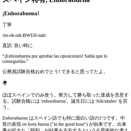
¡Enhorabuena!
丁寧
/
en-oh-rah-BWEH-nah
/
直訳
:
良い時に
“
¡Enhorabuena por aprobar las oposiciones! Sabía que lo
conseguirías.
”
公務員試験合格おめでとう! できると思ってたよ。
🌍
ほぼスペインでのみ使う。努力して勝ち取った達成を含意す
る。試験合格には 'enhorabuena'、誕生日には 'felicidades' を言
う。
Enhorabuena
はスペイン語でも特に面白い語の1つです。中
世の表現
en hora buena
("in the good hour") が由来です。出来
事が起きた「時刻」が結果を左右するという占星術的な考え