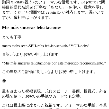
動詞
felicitar
(祝う) のフォーマルな活用です。
Le felicito
は間
接目的語代名詞
le
(丁寧な「あなた」) を使い、敬意を示し
ます。くだけた場面では
Te felicito
が対応します。温かいで
すが、儀礼性は下がります。
Mis más sinceras felicitaciones
とても丁寧
/
mees mahs seen-SEH-rahs feh-lee-see-tah-SYOH-nehs
/
直訳
:
心よりお祝い申し上げます
“
Mis más sinceras felicitaciones por este merecido reconocimiento.
”
この当然のご評価に対し, 心よりお祝い申し上げます。
🌍
最も改まった祝福表現。式典スピーチ、書簡、授賞式、外交
の場で使う。お祝いの手紙やカードでも定番。
これは最上級に改まった祝福です。フォーマルな手紙、卒業