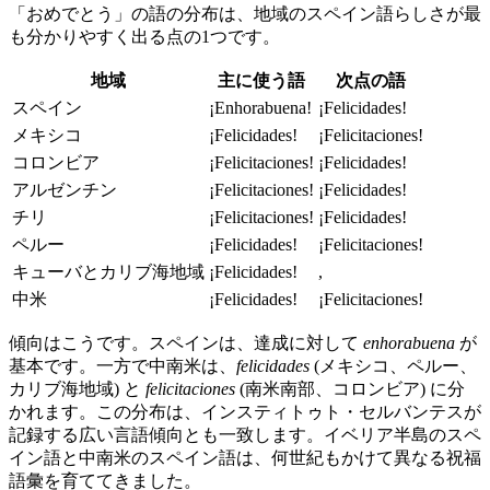
「おめでとう」の語の分布は、地域のスペイン語らしさが最
も分かりやすく出る点の1つです。
地域
主に使う語
次点の語
スペイン
¡Enhorabuena!
¡Felicidades!
メキシコ
¡Felicidades!
¡Felicitaciones!
コロンビア
¡Felicitaciones!
¡Felicidades!
アルゼンチン
¡Felicitaciones!
¡Felicidades!
チリ
¡Felicitaciones!
¡Felicidades!
ペルー
¡Felicidades!
¡Felicitaciones!
キューバとカリブ海地域
¡Felicidades!
,
中米
¡Felicidades!
¡Felicitaciones!
傾向はこうです。スペインは、達成に対して
enhorabuena
が
基本です。一方で中南米は、
felicidades
(メキシコ、ペルー、
カリブ海地域) と
felicitaciones
(南米南部、コロンビア) に分
かれます。この分布は、インスティトゥト・セルバンテスが
記録する広い言語傾向とも一致します。イベリア半島のスペ
イン語と中南米のスペイン語は、何世紀もかけて異なる祝福
語彙を育ててきました。