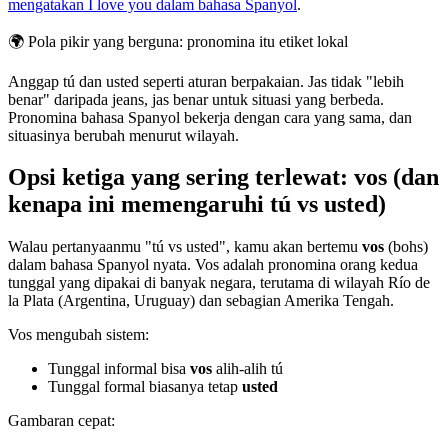
mengatakan I love you dalam bahasa Spanyol
.
🌍
Pola pikir yang berguna: pronomina itu etiket lokal
Anggap tú dan usted seperti aturan berpakaian. Jas tidak "lebih
benar" daripada jeans, jas benar untuk situasi yang berbeda.
Pronomina bahasa Spanyol bekerja dengan cara yang sama, dan
situasinya berubah menurut wilayah.
Opsi ketiga yang sering terlewat: vos (dan
kenapa ini memengaruhi tú vs usted)
Walau pertanyaanmu "tú vs usted", kamu akan bertemu
vos
(bohs)
dalam bahasa Spanyol nyata. Vos adalah pronomina orang kedua
tunggal yang dipakai di banyak negara, terutama di wilayah Río de
la Plata (Argentina, Uruguay) dan sebagian Amerika Tengah.
Vos mengubah sistem:
Tunggal informal bisa
vos
alih-alih tú
Tunggal formal biasanya tetap
usted
Gambaran cepat: