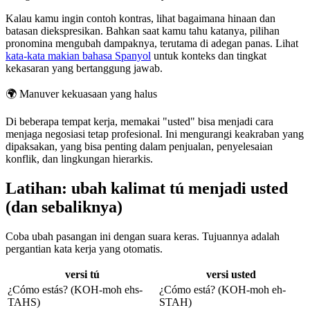
Kalau kamu ingin contoh kontras, lihat bagaimana hinaan dan
batasan diekspresikan. Bahkan saat kamu tahu katanya, pilihan
pronomina mengubah dampaknya, terutama di adegan panas. Lihat
kata-kata makian bahasa Spanyol
untuk konteks dan tingkat
kekasaran yang bertanggung jawab.
🌍
Manuver kekuasaan yang halus
Di beberapa tempat kerja, memakai "usted" bisa menjadi cara
menjaga negosiasi tetap profesional. Ini mengurangi keakraban yang
dipaksakan, yang bisa penting dalam penjualan, penyelesaian
konflik, dan lingkungan hierarkis.
Latihan: ubah kalimat tú menjadi usted
(dan sebaliknya)
Coba ubah pasangan ini dengan suara keras. Tujuannya adalah
pergantian kata kerja yang otomatis.
versi tú
versi usted
¿Cómo estás? (KOH-moh ehs-
¿Cómo está? (KOH-moh eh-
TAHS)
STAH)