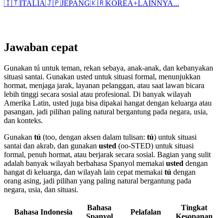
🇮🇹
ITALIA
🇯🇵
JEPANG
🇰🇷
KOREA
+
LAINNYA...
Jawaban cepat
Gunakan tú untuk teman, rekan sebaya, anak-anak, dan kebanyakan
situasi santai. Gunakan usted untuk situasi formal, menunjukkan
hormat, menjaga jarak, layanan pelanggan, atau saat lawan bicara
lebih tinggi secara sosial atau profesional. Di banyak wilayah
Amerika Latin, usted juga bisa dipakai hangat dengan keluarga atau
pasangan, jadi pilihan paling natural bergantung pada negara, usia,
dan konteks.
Gunakan
tú
(too, dengan aksen dalam tulisan:
tú
) untuk situasi
santai dan akrab, dan gunakan
usted
(oo-STED) untuk situasi
formal, penuh hormat, atau berjarak secara sosial. Bagian yang sulit
adalah banyak wilayah berbahasa Spanyol memakai
usted
dengan
hangat di keluarga, dan wilayah lain cepat memakai
tú
dengan
orang asing, jadi pilihan yang paling natural bergantung pada
negara, usia, dan situasi.
Bahasa
Tingkat
Bahasa Indonesia
Pelafalan
Spanyol
Kesopanan