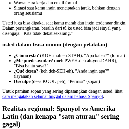
Wawancara kerja dan email formal
Situasi saat kamu ingin menciptakan jarak, bahkan dengan
orang seusiamu
Usted juga bisa dipakai saat kamu marah dan ingin terdengar dingin.
Dalam pertengkaran, beralih dari tú ke usted bisa jadi sinyal yang
disengaja: "Kita tidak dekat sekarang."
usted dalam frasa umum (dengan pelafalan)
¿Cómo está?
(KOH-moh eh-STAH), "Apa kabar?" (formal)
¿Me puede ayudar?
(meh PWEH-deh ah-yoo-DAHR),
"Bisa bantu saya?"
¿Qué desea?
(keh deh-SEH-ah), "Anda ingin apa?"
(layanan)
Disculpe
(dees-KOOL-peh), "Permisi" (sopan)
Untuk pamitan sopan yang sering dipasangkan dengan usted, lihat
cara mengatakan selamat tinggal dalam bahasa Spanyol
.
Realitas regional: Spanyol vs Amerika
Latin (dan kenapa "satu aturan" sering
gagal)