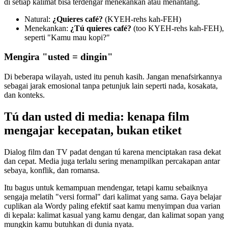
di setiap kalimat bisa terdengar menekankan atau menantang.
Natural:
¿Quieres café?
(KYEH-rehs kah-FEH)
Menekankan:
¿Tú quieres café?
(too KYEH-rehs kah-FEH),
seperti "Kamu mau kopi?"
Mengira "usted = dingin"
Di beberapa wilayah, usted itu penuh kasih. Jangan menafsirkannya
sebagai jarak emosional tanpa petunjuk lain seperti nada, kosakata,
dan konteks.
Tú dan usted di media: kenapa film
mengajar kecepatan, bukan etiket
Dialog film dan TV padat dengan tú karena menciptakan rasa dekat
dan cepat. Media juga terlalu sering menampilkan percakapan antar
sebaya, konflik, dan romansa.
Itu bagus untuk kemampuan mendengar, tetapi kamu sebaiknya
sengaja melatih "versi formal" dari kalimat yang sama. Gaya belajar
cuplikan ala Wordy paling efektif saat kamu menyimpan dua varian
di kepala: kalimat kasual yang kamu dengar, dan kalimat sopan yang
mungkin kamu butuhkan di dunia nyata.