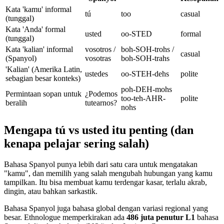
Kata 'kamu' informal
tú
too
casual
(tunggal)
Kata 'Anda' formal
usted
oo-STED
formal
(tunggal)
Kata 'kalian' informal
vosotros /
boh-SOH-trohs /
casual
(Spanyol)
vosotras
boh-SOH-trahs
'Kalian' (Amerika Latin,
ustedes
oo-STEH-dehs
polite
sebagian besar konteks)
poh-DEH-mohs
Permintaan sopan untuk
¿Podemos
too-teh-AHR-
polite
beralih
tutearnos?
nohs
Mengapa tú vs usted itu penting (dan
kenapa pelajar sering salah)
Bahasa Spanyol punya lebih dari satu cara untuk mengatakan
"kamu", dan memilih yang salah mengubah hubungan yang kamu
tampilkan. Itu bisa membuat kamu terdengar kasar, terlalu akrab,
dingin, atau bahkan sarkastik.
Bahasa Spanyol juga bahasa global dengan variasi regional yang
besar. Ethnologue memperkirakan ada
486 juta penutur L1
bahasa