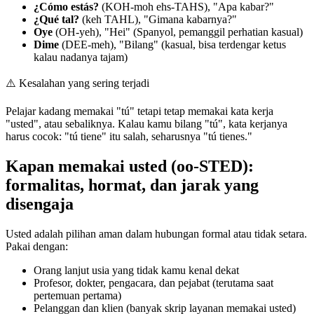
¿Cómo estás?
(KOH-moh ehs-TAHS), "Apa kabar?"
¿Qué tal?
(keh TAHL), "Gimana kabarnya?"
Oye
(OH-yeh), "Hei" (Spanyol, pemanggil perhatian kasual)
Dime
(DEE-meh), "Bilang" (kasual, bisa terdengar ketus
kalau nadanya tajam)
⚠️
Kesalahan yang sering terjadi
Pelajar kadang memakai "tú" tetapi tetap memakai kata kerja
"usted", atau sebaliknya. Kalau kamu bilang "tú", kata kerjanya
harus cocok: "tú tiene" itu salah, seharusnya "tú tienes."
Kapan memakai usted (oo-STED):
formalitas, hormat, dan jarak yang
disengaja
Usted adalah pilihan aman dalam hubungan formal atau tidak setara.
Pakai dengan:
Orang lanjut usia yang tidak kamu kenal dekat
Profesor, dokter, pengacara, dan pejabat (terutama saat
pertemuan pertama)
Pelanggan dan klien (banyak skrip layanan memakai usted)