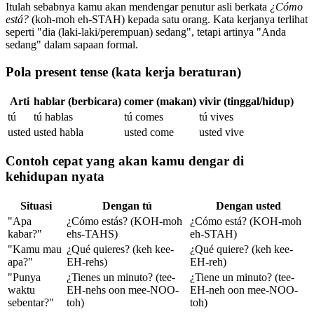
Itulah sebabnya kamu akan mendengar penutur asli berkata
¿Cómo
está?
(koh-moh eh-STAH) kepada satu orang. Kata kerjanya terlihat
seperti "dia (laki-laki/perempuan) sedang", tetapi artinya "Anda
sedang" dalam sapaan formal.
Pola present tense (kata kerja beraturan)
Arti
hablar (berbicara)
comer (makan)
vivir (tinggal/hidup)
tú
tú hablas
tú comes
tú vives
usted
usted habla
usted come
usted vive
Contoh cepat yang akan kamu dengar di
kehidupan nyata
Situasi
Dengan tú
Dengan usted
"Apa
¿Cómo estás? (KOH-moh
¿Cómo está? (KOH-moh
kabar?"
ehs-TAHS)
eh-STAH)
"Kamu mau
¿Qué quieres? (keh kee-
¿Qué quiere? (keh kee-
apa?"
EH-rehs)
EH-reh)
"Punya
¿Tienes un minuto? (tee-
¿Tiene un minuto? (tee-
waktu
EH-nehs oon mee-NOO-
EH-neh oon mee-NOO-
sebentar?"
toh)
toh)