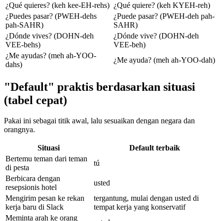
¿Qué quieres? (keh kee-EH-rehs)
¿Qué quiere? (keh KYEH-reh)
¿Puedes pasar? (PWEH-dehs
¿Puede pasar? (PWEH-deh pah-
pah-SAHR)
SAHR)
¿Dónde vives? (DOHN-deh
¿Dónde vive? (DOHN-deh
VEE-behs)
VEE-beh)
¿Me ayudas? (meh ah-YOO-
¿Me ayuda? (meh ah-YOO-dah)
dahs)
"Default" praktis berdasarkan situasi
(tabel cepat)
Pakai ini sebagai titik awal, lalu sesuaikan dengan negara dan
orangnya.
Situasi
Default terbaik
Bertemu teman dari teman
tú
di pesta
Berbicara dengan
usted
resepsionis hotel
Mengirim pesan ke rekan
tergantung, mulai dengan usted di
kerja baru di Slack
tempat kerja yang konservatif
Meminta arah ke orang