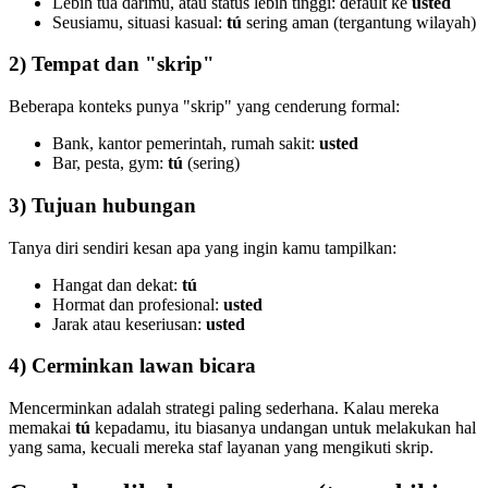
Lebih tua darimu, atau status lebih tinggi: default ke
usted
Seusiamu, situasi kasual:
tú
sering aman (tergantung wilayah)
2) Tempat dan "skrip"
Beberapa konteks punya "skrip" yang cenderung formal:
Bank, kantor pemerintah, rumah sakit:
usted
Bar, pesta, gym:
tú
(sering)
3) Tujuan hubungan
Tanya diri sendiri kesan apa yang ingin kamu tampilkan:
Hangat dan dekat:
tú
Hormat dan profesional:
usted
Jarak atau keseriusan:
usted
4) Cerminkan lawan bicara
Mencerminkan adalah strategi paling sederhana. Kalau mereka
memakai
tú
kepadamu, itu biasanya undangan untuk melakukan hal
yang sama, kecuali mereka staf layanan yang mengikuti skrip.