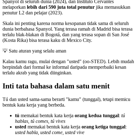
Spanyol di seluruh dunia (2024), dan Instituto Cervantes
melaporkan
lebih dari 590 juta total penutur
jika memasukkan
penutur L2 dan pelajar (2023).
Skala ini penting karena norma kesopanan tidak sama di seluruh
dunia berbahasa Spanyol. Yang terasa ramah di Madrid bisa terasa
terlalu blak-blakan di Bogotá, dan yang terasa sopan di San José
(Kosta Rika) bisa terasa kaku di Mexico City.
💡
Satu aturan yang selalu aman
Kalau kamu ragu, mulai dengan "usted" (oo-STED). Lebih mudah
berpindah dari formal ke informal daripada memperbaiki kesan
terlalu akrab yang tidak diinginkan.
Inti tata bahasa dalam satu menit
Tú dan usted sama-sama berarti "kamu" (tunggal), tetapi memicu
bentuk kata kerja yang berbeda.
tú
memakai bentuk kata kerja
orang kedua tunggal
:
tú
hablas, tú comes, tú vives
usted
memakai bentuk kata kerja
orang ketiga tunggal
:
usted habla, usted come, usted vive