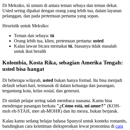
Di Meksiko, tú umum di antara teman sebaya dan teman dekat.
Usted sering dipakai dengan orang yang lebih tua, dalam layanan
pelanggan, dan pada pertemuan pertama yang sopan.
Heuristik untuk Meksiko:
Teman dan sebaya:
tú
Orang lebih tua, klien, pertemuan pertama:
usted
Kalau lawan bicara memakai
tú
, biasanya tidak masalah
untuk ikut beralih
Kolombia, Kosta Rika, sebagian Amerika Tengah:
usted bisa hangat
Di beberapa wilayah,
usted
bukan hanya formal. Itu bisa menjadi
default sehari-hari, termasuk di dalam keluarga dan pasangan,
tergantung kota, kelas sosial, dan generasi.
Di sinilah pelajar sering salah membaca suasana. Kamu bisa
mendengar pasangan berkata
"¿Cómo está, mi amor?"
(KOH-
moh eh-STAH, mee ah-MOHR) dan itu mesra, bukan berjarak.
Kalau kamu sedang belajar bahasa Spanyol untuk konteks romantis,
bandingkan cara keintiman diekspresikan lewat pronomina di
cara