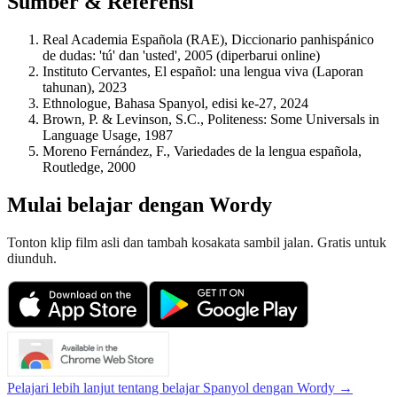
Sumber & Referensi
Real Academia Española (RAE), Diccionario panhispánico
de dudas: 'tú' dan 'usted', 2005 (diperbarui online)
Instituto Cervantes, El español: una lengua viva (Laporan
tahunan), 2023
Ethnologue, Bahasa Spanyol, edisi ke-27, 2024
Brown, P. & Levinson, S.C., Politeness: Some Universals in
Language Usage, 1987
Moreno Fernández, F., Variedades de la lengua española,
Routledge, 2000
Mulai belajar dengan Wordy
Tonton klip film asli dan tambah kosakata sambil jalan. Gratis untuk
diunduh.
Pelajari lebih lanjut tentang belajar Spanyol dengan Wordy →