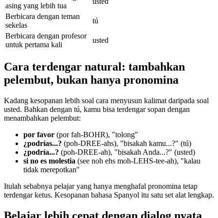
usted
asing yang lebih tua
Berbicara dengan teman
tú
sekelas
Berbicara dengan profesor
usted
untuk pertama kali
Cara terdengar natural: tambahkan
pelembut, bukan hanya pronomina
Kadang kesopanan lebih soal cara menyusun kalimat daripada soal
usted. Bahkan dengan tú, kamu bisa terdengar sopan dengan
menambahkan pelembut:
por favor
(por fah-BOHR), "tolong"
¿podrías...?
(poh-DREE-ahs), "bisakah kamu...?" (tú)
¿podría...?
(poh-DREE-ah), "bisakah Anda...?" (usted)
si no es molestia
(see noh ehs moh-LEHS-tee-ah), "kalau
tidak merepotkan"
Itulah sebabnya pelajar yang hanya menghafal pronomina tetap
terdengar ketus. Kesopanan bahasa Spanyol itu satu set alat lengkap.
Belajar lebih cepat dengan dialog nyata