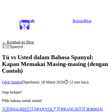
Wordy
Belajar
Blog
← Kembali ke Blog
🇪🇸
Spanyol
Tú vs Usted dalam Bahasa Spanyol:
Kapan Memakai Masing-masing (dengan
Contoh)
Oleh Sandor
Diperbarui: 18 Maret 2026
⏱
12 mnt baca
Siap belajar?
Pilih bahasa untuk mulai!
🇬🇧
INGGRIS
🇪🇸
SPANYOL
🇫🇷
PRANCIS
🇩🇪
JERMAN