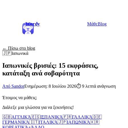
Wordy
Μάθε
Blog
← Πίσω στο blog
🇯🇵
Ιαπωνικά
Ιαπωνικές βρισιές: 15 εκφράσεις,
κατάταξη ανά σοβαρότητα
Από Sandor
Ενημέρωση: 8 Ιουλίου 2026
⏱
9 λεπτά ανάγνωση
Έτοιμος να μάθεις;
Διάλεξε μια γλώσσα για να ξεκινήσεις!
🇬🇧
ΑΓΓΛΙΚΆ
🇪🇸
ΙΣΠΑΝΙΚΆ
🇫🇷
ΓΑΛΛΙΚΆ
🇩🇪
ΓΕΡΜΑΝΙΚΆ
🇮🇹
ΙΤΑΛΙΚΆ
🇯🇵
ΙΑΠΩΝΙΚΆ
🇰🇷
ΚΟΡΕΑΤΙΚΆ
+
ΆΛΛΟ...