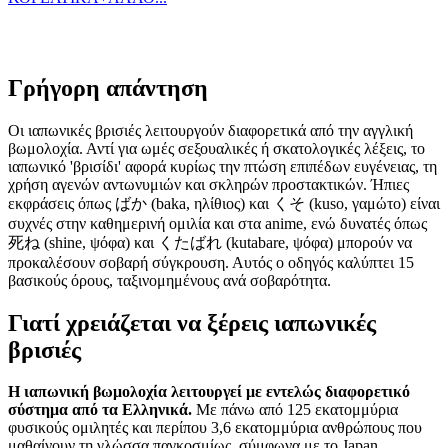
Γρήγορη απάντηση
Οι ιαπωνικές βρισιές λειτουργούν διαφορετικά από την αγγλική
βωμολοχία. Αντί για ωμές σεξουαλικές ή σκατολογικές λέξεις, το
ιαπωνικό 'βρισίδι' αφορά κυρίως την πτώση επιπέδων ευγένειας, τη
χρήση αγενών αντωνυμιών και σκληρών προστακτικών. Ήπιες
εκφράσεις όπως ばか (baka, ηλίθιος) και くそ (kuso, γαμώτο) είναι
συχνές στην καθημερινή ομιλία και στα anime, ενώ δυνατές όπως
死ね (shine, ψόφα) και くたばれ (kutabare, ψόφα) μπορούν να
προκαλέσουν σοβαρή σύγκρουση. Αυτός ο οδηγός καλύπτει 15
βασικούς όρους, ταξινομημένους ανά σοβαρότητα.
Γιατί χρειάζεται να ξέρεις ιαπωνικές
βρισιές
Η ιαπωνική βωμολοχία λειτουργεί με εντελώς διαφορετικό
σύστημα από τα Ελληνικά.
Με πάνω από 125 εκατομμύρια
φυσικούς ομιλητές και περίπου 3,6 εκατομμύρια ανθρώπους που
μαθαίνουν τη γλώσσα παγκοσμίως, σύμφωνα με το Japan