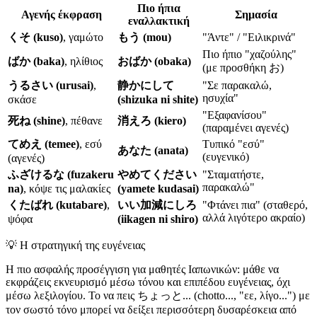
Πιο ήπια
Αγενής έκφραση
Σημασία
εναλλακτική
くそ (kuso)
, γαμώτο
もう (mou)
"Άντε" / "Ειλικρινά"
Πιο ήπιο "χαζούλης"
ばか (baka)
, ηλίθιος
おばか (obaka)
(με προσθήκη お)
うるさい (urusai)
,
静かにして
"Σε παρακαλώ,
ησυχία"
σκάσε
(shizuka ni shite)
"Εξαφανίσου"
死ね (shine)
, πέθανε
消えろ (kiero)
(παραμένει αγενές)
てめえ (temee)
, εσύ
Τυπικό "εσύ"
あなた (anata)
(ευγενικό)
(αγενές)
ふざけるな (fuzakeru
やめてください
"Σταματήστε,
παρακαλώ"
na)
, κόψε τις μαλακίες
(yamete kudasai)
くたばれ (kutabare)
,
いい加減にしろ
"Φτάνει πια" (σταθερό,
αλλά λιγότερο ακραίο)
ψόφα
(iikagen ni shiro)
💡
Η στρατηγική της ευγένειας
Η πιο ασφαλής προσέγγιση για μαθητές Ιαπωνικών: μάθε να
εκφράζεις εκνευρισμό μέσω τόνου και επιπέδου ευγένειας, όχι
μέσω λεξιλογίου. Το να πεις ちょっと... (chotto..., "εε, λίγο...") με
τον σωστό τόνο μπορεί να δείξει περισσότερη δυσαρέσκεια από