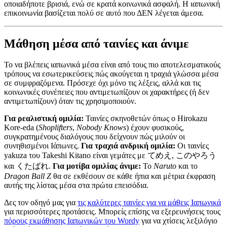
οποιαδήποτε βρισιά, ενώ σε κρατά κοινωνικά ασφαλή. Η ιαπωνική
επικοινωνία βασίζεται πολύ σε αυτό που ΔΕΝ λέγεται άμεσα.
Μάθηση μέσα από ταινίες και άνιμε
Το να βλέπεις ιαπωνικά μέσα είναι από τους πιο αποτελεσματικούς
τρόπους να εσωτερικεύσεις πώς ακούγεται η τραχιά γλώσσα μέσα
σε συμφραζόμενα. Πρόσεχε όχι μόνο τις λέξεις, αλλά και τις
κοινωνικές συνέπειες που αντιμετωπίζουν οι χαρακτήρες (ή δεν
αντιμετωπίζουν) όταν τις χρησιμοποιούν.
Για ρεαλιστική ομιλία:
Ταινίες σκηνοθετών όπως ο Hirokazu
Kore-eda (
Shoplifters
,
Nobody Knows
) έχουν φυσικούς,
συγκρατημένους διαλόγους που δείχνουν πώς μιλούν οι
συνηθισμένοι Ιάπωνες.
Για τραχιά ανδρική ομιλία:
Οι ταινίες
yakuza του Takeshi Kitano είναι γεμάτες με てめえ, このやろう
και くたばれ.
Για μοτίβα ομιλίας άνιμε:
Το
Naruto
και το
Dragon Ball Z
θα σε εκθέσουν σε κάθε ήπια και μέτρια έκφραση
αυτής της λίστας μέσα στα πρώτα επεισόδια.
Δες τον οδηγό μας για
τις καλύτερες ταινίες για να μάθεις Ιαπωνικά
για περισσότερες προτάσεις. Μπορείς επίσης να εξερευνήσεις τους
πόρους εκμάθησης Ιαπωνικών του Wordy
για να χτίσεις λεξιλόγιο