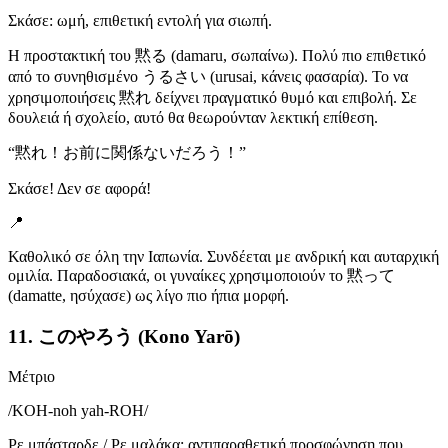
Σκάσε: ωμή, επιθετική εντολή για σιωπή.
Η προστακτική του 黙る (damaru, σωπαίνω). Πολύ πιο επιθετικό
από το συνηθισμένο うるさい (urusai, κάνεις φασαρία). Το να
χρησιμοποιήσεις 黙れ δείχνει πραγματικό θυμό και επιβολή. Σε
δουλειά ή σχολείο, αυτό θα θεωρούνταν λεκτική επίθεση.
“
黙れ！お前に関係ないだろう！
”
Σκάσε! Δεν σε αφορά!
📍
Καθολικό σε όλη την Ιαπωνία. Συνδέεται με ανδρική και αυταρχική
ομιλία. Παραδοσιακά, οι γυναίκες χρησιμοποιούν το 黙って
(damatte, ησύχασε) ως λίγο πιο ήπια μορφή.
11. このやろう (Kono Yarō)
Μέτριο
/
KOH-noh yah-ROH
/
Ρε μπάσταρδε / Ρε μαλάκα: αντιπαραθετική προσφώνηση που