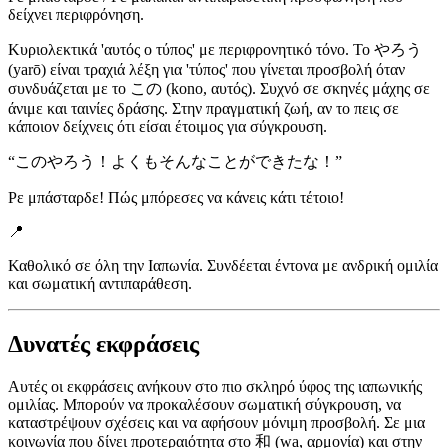
δείχνει περιφρόνηση.
Κυριολεκτικά 'αυτός ο τύπος' με περιφρονητικό τόνο. Το やろう
(yarō) είναι τραχιά λέξη για 'τύπος' που γίνεται προσβολή όταν
συνδυάζεται με το この (kono, αυτός). Συχνό σε σκηνές μάχης σε
άνιμε και ταινίες δράσης. Στην πραγματική ζωή, αν το πεις σε
κάποιον δείχνεις ότι είσαι έτοιμος για σύγκρουση.
“
このやろう！よくもそんなことができたな！
”
Ρε μπάσταρδε! Πώς μπόρεσες να κάνεις κάτι τέτοιο!
📍
Καθολικό σε όλη την Ιαπωνία. Συνδέεται έντονα με ανδρική ομιλία
και σωματική αντιπαράθεση.
Δυνατές εκφράσεις
Αυτές οι εκφράσεις ανήκουν στο πιο σκληρό ύφος της ιαπωνικής
ομιλίας. Μπορούν να προκαλέσουν σωματική σύγκρουση, να
καταστρέψουν σχέσεις και να αφήσουν μόνιμη προσβολή. Σε μια
κοινωνία που δίνει προτεραιότητα στο 和 (wa, αρμονία) και στην