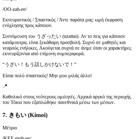
/
OO-zah-ee
/
Εκνευριστικός / Σπαστικός / Άντε παράτα μας: ωμή έκφραση
ενόχλησης προς κάποιον.
Συντόμευση του うざったい (uzattai). Αν το πεις για κάποιον
κατάμουτρα, είναι ξεκάθαρη προσβολή. Συχνό σε μαθητές και
νεαρούς ενήλικες. Ακούγεται συχνά σε άνιμε όταν οι χαρακτήρες
εκνευρίζονται από επίμονη συμπεριφορά.
“
うざい！もう話しかけないで！
”
Είσαι πολύ σπαστικός! Μην μου μιλάς άλλο!
📍
Καθολικό στους νεότερους ομιλητές. Αρχικά αργκό της περιοχής
του Τόκιο που εξαπλώθηκε πανεθνικά μέσω των μέσων.
7. きもい (Kimoi)
Μέτριο
/
KEE-moh-ee
/