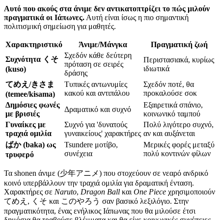
Αυτό που ακούς στα άνιμε δεν αντικατοπτρίζει το πώς μιλούν
πραγματικά οι Ιάπωνες.
Αυτή είναι ίσως η πιο σημαντική
πολιτισμική σημείωση για μαθητές.
Χαρακτηριστικό
Άνιμε/Μάνγκα
Πραγματική ζωή
Σχεδόν κάθε δεύτερη
Συχνότητα くそ
Περιστασιακά, κυρίως
πρόταση σε σειρές
ιδιωτικά
(kuso)
δράσης
てめえ/きさま
Τυπικές αντωνυμίες
Σχεδόν ποτέ, θα
κακού και αντιπάλου
προκαλούσε σοκ
(temee/kisama)
Δημόσιες φωνές
Εξαιρετικά σπάνιο,
Δραματικό και συχνό
με βρισιές
κοινωνικό ταμπού
Γυναίκες με
Συχνό για 'δυνατούς
Πολύ λιγότερο συχνό,
τραχιά ομιλία
γυναικείους' χαρακτήρες
αν και αυξάνεται
ばか (baka) ως
Tsundere μοτίβο,
Μερικές φορές μεταξύ
συνέχεια
πολύ κοντινών φίλων
τρυφερό
Τα shonen άνιμε (少年アニメ) που στοχεύουν σε νεαρό ανδρικό
κοινό υπερβάλλουν την τραχιά ομιλία για δραματική ένταση.
Χαρακτήρες σε
Naruto
,
Dragon Ball
και
One Piece
χρησιμοποιούν
てめえ, くそ και このやろう σαν βασικό λεξιλόγιο. Στην
πραγματικότητα, ένας ενήλικος Ιάπωνας που θα μιλούσε έτσι
δημόσια θα τραβούσε βλέμματα και θα είχε κοινωνικές συνέπειες.