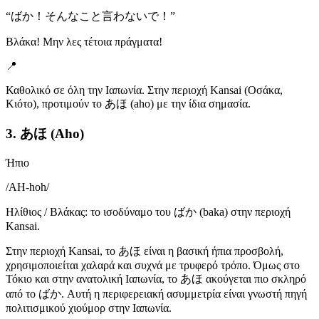
“
ばか！そんなこと言わないで！
”
Βλάκα! Μην λες τέτοια πράγματα!
📍
Καθολικό σε όλη την Ιαπωνία. Στην περιοχή Kansai (Οσάκα,
Κιότο), προτιμούν το あほ (aho) με την ίδια σημασία.
3. あほ (Aho)
Ήπιο
/
AH-hoh
/
Ηλίθιος / Βλάκας: το ισοδύναμο του ばか (baka) στην περιοχή
Kansai.
Στην περιοχή Kansai, το あほ είναι η βασική ήπια προσβολή,
χρησιμοποιείται χαλαρά και συχνά με τρυφερό τρόπο. Όμως στο
Τόκιο και στην ανατολική Ιαπωνία, το あほ ακούγεται πιο σκληρό
από το ばか. Αυτή η περιφερειακή ασυμμετρία είναι γνωστή πηγή
πολιτισμικού χιούμορ στην Ιαπωνία.