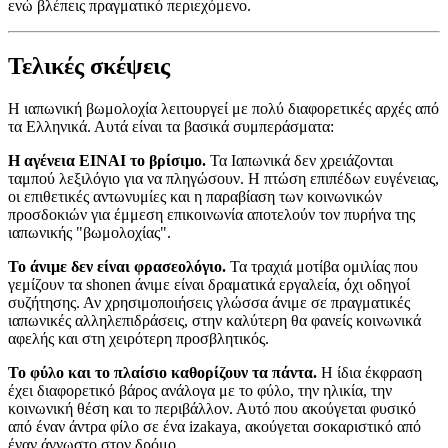
ενώ βλέπεις πραγματικό περιεχόμενο.
Τελικές σκέψεις
Η ιαπωνική βωμολοχία λειτουργεί με πολύ διαφορετικές αρχές από
τα Ελληνικά. Αυτά είναι τα βασικά συμπεράσματα:
Η αγένεια ΕΙΝΑΙ το βρίσιμο.
Τα Ιαπωνικά δεν χρειάζονται
ταμπού λεξιλόγιο για να πληγώσουν. Η πτώση επιπέδων ευγένειας,
οι επιθετικές αντωνυμίες και η παραβίαση των κοινωνικών
προσδοκιών για έμμεση επικοινωνία αποτελούν τον πυρήνα της
ιαπωνικής "βωμολοχίας".
Το άνιμε δεν είναι φρασεολόγιο.
Τα τραχιά μοτίβα ομιλίας που
γεμίζουν τα shonen άνιμε είναι δραματικά εργαλεία, όχι οδηγοί
συζήτησης. Αν χρησιμοποιήσεις γλώσσα άνιμε σε πραγματικές
ιαπωνικές αλληλεπιδράσεις, στην καλύτερη θα φανείς κοινωνικά
αφελής και στη χειρότερη προσβλητικός.
Το φύλο και το πλαίσιο καθορίζουν τα πάντα.
Η ίδια έκφραση
έχει διαφορετικό βάρος ανάλογα με το φύλο, την ηλικία, την
κοινωνική θέση και το περιβάλλον. Αυτό που ακούγεται φυσικό
από έναν άντρα φίλο σε ένα izakaya, ακούγεται σοκαριστικό από
έναν άγνωστο στον δρόμο.