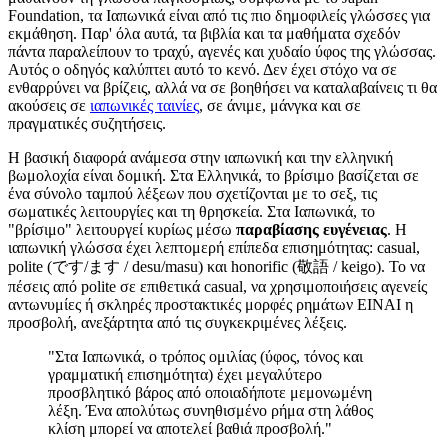
Foundation, τα Ιαπωνικά είναι από τις πιο δημοφιλείς γλώσσες για
εκμάθηση. Παρ' όλα αυτά, τα βιβλία και τα μαθήματα σχεδόν
πάντα παραλείπουν το τραχύ, αγενές και χυδαίο ύφος της γλώσσας.
Αυτός ο οδηγός καλύπτει αυτό το κενό. Δεν έχει στόχο να σε
ενθαρρύνει να βρίζεις, αλλά να σε βοηθήσει να καταλαβαίνεις τι θα
ακούσεις σε
ιαπωνικές ταινίες
, σε άνιμε, μάνγκα και σε
πραγματικές συζητήσεις.
Η βασική διαφορά ανάμεσα στην ιαπωνική και την ελληνική
βωμολοχία είναι δομική. Στα Ελληνικά, το βρίσιμο βασίζεται σε
ένα σύνολο ταμπού λέξεων που σχετίζονται με το σεξ, τις
σωματικές λειτουργίες και τη θρησκεία. Στα Ιαπωνικά, το
"βρίσιμο" λειτουργεί κυρίως μέσω
παραβίασης ευγένειας
. Η
ιαπωνική γλώσσα έχει λεπτομερή επίπεδα επισημότητας: casual,
polite (です/ます / desu/masu) και honorific (敬語 / keigo). Το να
πέσεις από polite σε επιθετικά casual, να χρησιμοποιήσεις αγενείς
αντωνυμίες ή σκληρές προστακτικές μορφές ρημάτων ΕΙΝΑΙ η
προσβολή, ανεξάρτητα από τις συγκεκριμένες λέξεις.
"Στα Ιαπωνικά, ο τρόπος ομιλίας (ύφος, τόνος και
γραμματική επισημότητα) έχει μεγαλύτερο
προσβλητικό βάρος από οποιαδήποτε μεμονωμένη
λέξη. Ένα απολύτως συνηθισμένο ρήμα στη λάθος
κλίση μπορεί να αποτελεί βαθιά προσβολή."