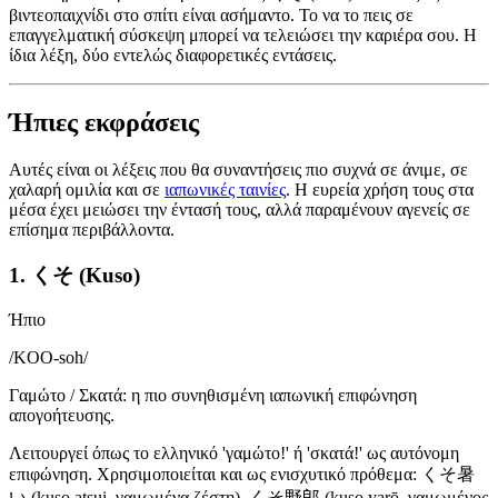
βιντεοπαιχνίδι στο σπίτι είναι ασήμαντο. Το να το πεις σε
επαγγελματική σύσκεψη μπορεί να τελειώσει την καριέρα σου. Η
ίδια λέξη, δύο εντελώς διαφορετικές εντάσεις.
Ήπιες εκφράσεις
Αυτές είναι οι λέξεις που θα συναντήσεις πιο συχνά σε άνιμε, σε
χαλαρή ομιλία και σε
ιαπωνικές ταινίες
. Η ευρεία χρήση τους στα
μέσα έχει μειώσει την έντασή τους, αλλά παραμένουν αγενείς σε
επίσημα περιβάλλοντα.
1. くそ (Kuso)
Ήπιο
/
KOO-soh
/
Γαμώτο / Σκατά: η πιο συνηθισμένη ιαπωνική επιφώνηση
απογοήτευσης.
Λειτουργεί όπως το ελληνικό 'γαμώτο!' ή 'σκατά!' ως αυτόνομη
επιφώνηση. Χρησιμοποιείται και ως ενισχυτικό πρόθεμα: くそ暑
い (kuso atsui, γαμωμένα ζέστη), くそ野郎 (kuso yarō, γαμωμένος