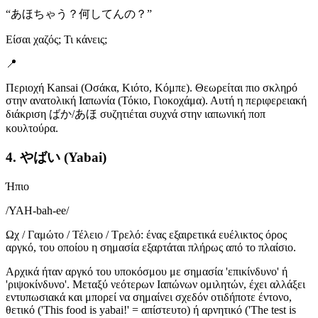
“
あほちゃう？何してんの？
”
Είσαι χαζός; Τι κάνεις;
📍
Περιοχή Kansai (Οσάκα, Κιότο, Κόμπε). Θεωρείται πιο σκληρό
στην ανατολική Ιαπωνία (Τόκιο, Γιοκοχάμα). Αυτή η περιφερειακή
διάκριση ばか/あほ συζητιέται συχνά στην ιαπωνική ποπ
κουλτούρα.
4. やばい (Yabai)
Ήπιο
/
YAH-bah-ee
/
Ωχ / Γαμώτο / Τέλειο / Τρελό: ένας εξαιρετικά ευέλικτος όρος
αργκό, του οποίου η σημασία εξαρτάται πλήρως από το πλαίσιο.
Αρχικά ήταν αργκό του υποκόσμου με σημασία 'επικίνδυνο' ή
'ριψοκίνδυνο'. Μεταξύ νεότερων Ιαπώνων ομιλητών, έχει αλλάξει
εντυπωσιακά και μπορεί να σημαίνει σχεδόν οτιδήποτε έντονο,
θετικό ('This food is yabai!' = απίστευτο) ή αρνητικό ('The test is