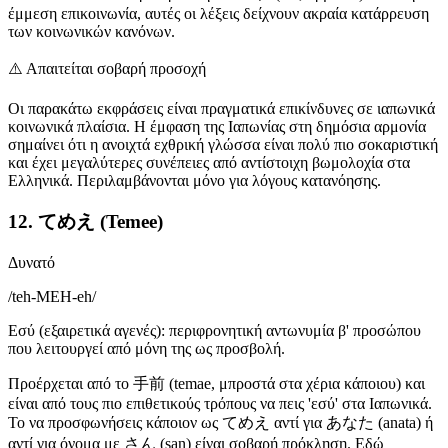
έμμεση επικοινωνία, αυτές οι λέξεις δείχνουν ακραία κατάρρευση
των κοινωνικών κανόνων.
⚠️
Απαιτείται σοβαρή προσοχή
Οι παρακάτω εκφράσεις είναι πραγματικά επικίνδυνες σε ιαπωνικά
κοινωνικά πλαίσια. Η έμφαση της Ιαπωνίας στη δημόσια αρμονία
σημαίνει ότι η ανοιχτά εχθρική γλώσσα είναι πολύ πιο σοκαριστική
και έχει μεγαλύτερες συνέπειες από αντίστοιχη βωμολοχία στα
Ελληνικά. Περιλαμβάνονται μόνο για λόγους κατανόησης.
12. てめえ (Temee)
Δυνατό
/
teh-MEH-eh
/
Εσύ (εξαιρετικά αγενές): περιφρονητική αντωνυμία β' προσώπου
που λειτουργεί από μόνη της ως προσβολή.
Προέρχεται από το 手前 (temae, μπροστά στα χέρια κάποιου) και
είναι από τους πιο επιθετικούς τρόπους να πεις 'εσύ' στα Ιαπωνικά.
Το να προσφωνήσεις κάποιον ως てめえ αντί για あなた (anata) ή
αντί για όνομα με さん (san) είναι σοβαρή πρόκληση. Εδώ