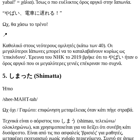
yabai!' = χάλια). Ίσως ο πιο ευέλικτος όρος αργκό στην Ιαπωνία.
“
やばい、電車に遅れる！
”
Ωχ, θα χάσω το τρένο!
📍
Καθολικό στους νεότερους ομιλητές (κάτω των 40). Οι
μεγαλύτεροι Ιάπωνες μπορεί να το καταλαβαίνουν κυρίως ως
'επικίνδυνο'. Έρευνα του NHK το 2019 βρήκε ότι το やばい ήταν ο
όρος αργκό που οι μεγαλύτερες γενιές επέκριναν πιο συχνά.
5. しまった (Shimatta)
Ήπιο
/
shee-MAHT-tah
/
Ωχ όχι / Γαμώτο: επιφώνηση μεταμέλειας όταν κάτι πήγε στραβά.
Τεχνικά είναι ο αόριστος του しまう (shimau, τελειώνω/
ολοκληρώνω), και χρησιμοποιείται για να δείξει ότι συνέβη κάτι
δυσάρεστο. Είναι από τις πιο ασφαλείς 'βρισιές' για μαθητές,
μεταφέρει εκνευρισμό χωρίς χυδαίο περιεχόμενο. Συχνό σε άνιμε