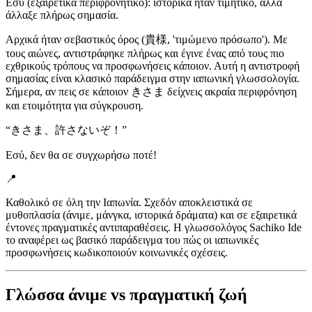
Εσύ (εξαιρετικά περιφρονητικό): ιστορικά ήταν τιμητικό, αλλά
άλλαξε πλήρως σημασία.
Αρχικά ήταν σεβαστικός όρος (貴様, 'τιμώμενο πρόσωπο'). Με
τους αιώνες, αντιστράφηκε πλήρως και έγινε ένας από τους πιο
εχθρικούς τρόπους να προσφωνήσεις κάποιον. Αυτή η αντιστροφή
σημασίας είναι κλασικό παράδειγμα στην ιαπωνική γλωσσολογία.
Σήμερα, αν πεις σε κάποιον きさま δείχνεις ακραία περιφρόνηση
και ετοιμότητα για σύγκρουση.
“
きさま、許さないぞ！
”
Εσύ, δεν θα σε συγχωρήσω ποτέ!
📍
Καθολικό σε όλη την Ιαπωνία. Σχεδόν αποκλειστικά σε
μυθοπλασία (άνιμε, μάνγκα, ιστορικά δράματα) και σε εξαιρετικά
έντονες πραγματικές αντιπαραθέσεις. Η γλωσσολόγος Sachiko Ide
το αναφέρει ως βασικό παράδειγμα του πώς οι ιαπωνικές
προσφωνήσεις κωδικοποιούν κοινωνικές σχέσεις.
Γλώσσα άνιμε vs πραγματική ζωή