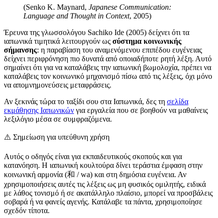
(Senko K. Maynard,
Japanese Communication:
Language and Thought in Context
, 2005)
Έρευνα της γλωσσολόγου Sachiko Ide (2005) δείχνει ότι τα
ιαπωνικά τιμητικά λειτουργούν ως
σύστημα κοινωνικής
σήμανσης
: η παραβίαση του αναμενόμενου επιπέδου ευγένειας
δείχνει περιφρόνηση πιο δυνατά από οποιαδήποτε ρητή λέξη. Αυτό
σημαίνει ότι για να καταλάβεις την ιαπωνική βωμολοχία, πρέπει να
καταλάβεις τον κοινωνικό μηχανισμό πίσω από τις λέξεις, όχι μόνο
να απομνημονεύσεις μεταφράσεις.
Αν ξεκινάς τώρα το ταξίδι σου στα Ιαπωνικά, δες τη
σελίδα
εκμάθησης Ιαπωνικών
για εργαλεία που σε βοηθούν να μαθαίνεις
λεξιλόγιο μέσα σε συμφραζόμενα.
⚠️
Σημείωση για υπεύθυνη χρήση
Αυτός ο οδηγός είναι για εκπαιδευτικούς σκοπούς και για
κατανόηση. Η ιαπωνική κουλτούρα δίνει τεράστια έμφαση στην
κοινωνική αρμονία (和 / wa) και στη δημόσια ευγένεια. Αν
χρησιμοποιήσεις αυτές τις λέξεις ως μη φυσικός ομιλητής, ειδικά
με λάθος τονισμό ή σε ακατάλληλο πλαίσιο, μπορεί να προσβάλεις
σοβαρά ή να φανείς αγενής. Κατάλαβε τα πάντα, χρησιμοποίησε
σχεδόν τίποτα.