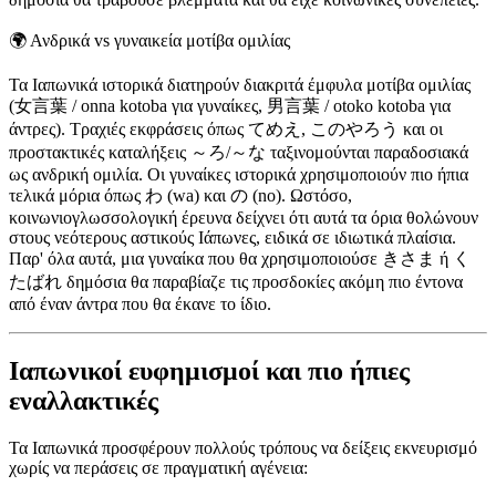
🌍
Ανδρικά vs γυναικεία μοτίβα ομιλίας
Τα Ιαπωνικά ιστορικά διατηρούν διακριτά έμφυλα μοτίβα ομιλίας
(女言葉 / onna kotoba για γυναίκες, 男言葉 / otoko kotoba για
άντρες). Τραχιές εκφράσεις όπως てめえ, このやろう και οι
προστακτικές καταλήξεις ～ろ/～な ταξινομούνται παραδοσιακά
ως ανδρική ομιλία. Οι γυναίκες ιστορικά χρησιμοποιούν πιο ήπια
τελικά μόρια όπως わ (wa) και の (no). Ωστόσο,
κοινωνιογλωσσολογική έρευνα δείχνει ότι αυτά τα όρια θολώνουν
στους νεότερους αστικούς Ιάπωνες, ειδικά σε ιδιωτικά πλαίσια.
Παρ' όλα αυτά, μια γυναίκα που θα χρησιμοποιούσε きさま ή く
たばれ δημόσια θα παραβίαζε τις προσδοκίες ακόμη πιο έντονα
από έναν άντρα που θα έκανε το ίδιο.
Ιαπωνικοί ευφημισμοί και πιο ήπιες
εναλλακτικές
Τα Ιαπωνικά προσφέρουν πολλούς τρόπους να δείξεις εκνευρισμό
χωρίς να περάσεις σε πραγματική αγένεια: