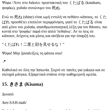
Ψόφα / Άντε στο διάολο: προστακτική του くたばる (kutabaru,
ψοφάω), χυδαίο συνώνυμο του 死ぬ.
Ενώ το 死ね (shine) είναι ωμή εντολή να πεθάνει κάποιος, το くた
ばれ προσθέτει επιπλέον περιφρόνηση, γιατί το くたばる είναι
από μόνο του χυδαία, απανθρωποποιητική λέξη για τον θάνατο, πιο
κοντά στο 'ψοφάω' παρά στο απλό 'πεθαίνω'. Αν το πεις σε
κάποιον, δείχνεις και μίσος και ασέβεια για την ύπαρξή του.
“
くたばれ！二度と顔を見せるな！
”
Ψόφα! Μην ξαναδείξεις τη φάτσα σου!
📍
Καθολικό σε όλη την Ιαπωνία. Συχνό σε ταινίες για yakuza και σε
σκληρά μάνγκα. Εξαιρετικά σπάνιο στην καθημερινή ομιλία.
15. きさま (Kisama)
Δυνατό
/
kee-SAH-mah
/