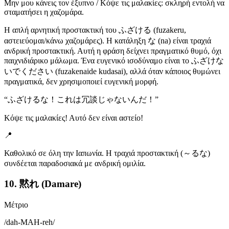
Μην μου κάνεις τον έξυπνο / Κόψε τις μαλακίες: σκληρή εντολή να
σταματήσει η χαζομάρα.
Η απλή αρνητική προστακτική του ふざける (fuzakeru,
αστειεύομαι/κάνω χαζομάρες). Η κατάληξη な (na) είναι τραχιά
ανδρική προστακτική. Αυτή η φράση δείχνει πραγματικό θυμό, όχι
παιχνιδιάρικο μάλωμα. Ένα ευγενικό ισοδύναμο είναι το ふざけな
いでください (fuzakenaide kudasai), αλλά όταν κάποιος θυμώνει
πραγματικά, δεν χρησιμοποιεί ευγενική μορφή.
“
ふざけるな！これは冗談じゃないんだ！
”
Κόψε τις μαλακίες! Αυτό δεν είναι αστείο!
📍
Καθολικό σε όλη την Ιαπωνία. Η τραχιά προστακτική (～るな)
συνδέεται παραδοσιακά με ανδρική ομιλία.
10. 黙れ (Damare)
Μέτριο
/
dah-MAH-reh
/