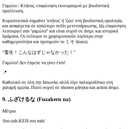
Γαμώτο / Κτήνος: επιφώνηση εκνευρισμού με βουδιστική
προέλευση.
Κυριολεκτικά σημαίνει 'κτήνος' ή 'ζώο' στη βουδιστική ορολογία,
και αναφέρεται σε κατώτερο πεδίο μετενσάρκωσης. Ως επιφώνηση
λειτουργεί σαν 'γαμώτο!' και είναι συχνό σε άνιμε και ιστορικά
δράματα. Οι νεότεροι το χρησιμοποιούν λιγότερο στην
καθημερινότητα και προτιμούν το くそ (kuso).
“
畜生！こんなはずじゃなかった！
”
Γαμώτο! Δεν έπρεπε να γίνει έτσι!
📍
Καθολικό σε όλη την Ιαπωνία, αλλά λίγο παλιομοδίτικο στη
χαλαρή ομιλία. Πολύ συχνό σε shonen μάνγκα και action άνιμε.
9. ふざけるな (Fuzakeru na)
Μέτριο
/
foo-zah-KEH-roo nah
/