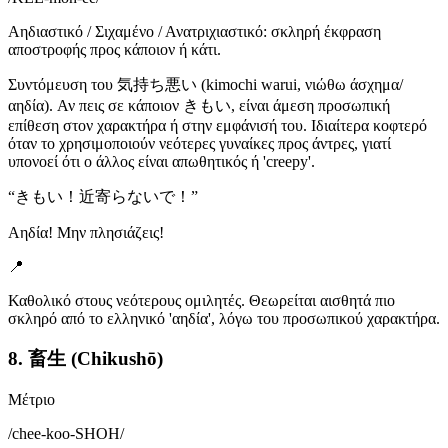
Αηδιαστικό / Σιχαμένο / Ανατριχιαστικό: σκληρή έκφραση
αποστροφής προς κάποιον ή κάτι.
Συντόμευση του 気持ち悪い (kimochi warui, νιώθω άσχημα/
αηδία). Αν πεις σε κάποιον きもい, είναι άμεση προσωπική
επίθεση στον χαρακτήρα ή στην εμφάνισή του. Ιδιαίτερα κοφτερό
όταν το χρησιμοποιούν νεότερες γυναίκες προς άντρες, γιατί
υπονοεί ότι ο άλλος είναι απωθητικός ή 'creepy'.
“
きもい！近寄らないで！
”
Αηδία! Μην πλησιάζεις!
📍
Καθολικό στους νεότερους ομιλητές. Θεωρείται αισθητά πιο
σκληρό από το ελληνικό 'αηδία', λόγω του προσωπικού χαρακτήρα.
8. 畜生 (Chikushō)
Μέτριο
/
chee-koo-SHOH
/