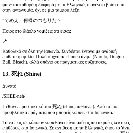
φαίνεται καθαρά η διαφορά με τα Ελληνικά, η αγένεια βρίσκεται
στην αντωνυμία, όχι σε μια ταμπού λέξη.
“
てめえ、何様のつもりだ？
”
Ποιος στο διάολο νομίζεις ότι είσαι;
📍
Καθολικό σε όλη την Ιαπωνία. Συνδέεται έντονα με ανδρική
επιθετική ομιλία. Πολύ συχνό σε shonen άνιμε (Naruto, Dragon
Ball, Bleach), αλλά σπάνιο σε πραγματικές συζητήσεις.
13. 死ね (Shine)
Δυνατό
/
SHEE-neh
/
Πέθανε: προστακτική του 死ぬ (shinu, πεθαίνω). Από τα πιο
προσβλητικά πράγματα που μπορείς να πεις στα Ιαπωνικά.
Το να πεις σε κάποιον να πεθάνει είναι από τις πιο ακραίες λεκτικές
επιθέσεις στα Ιαπωνικά. Σε αντίθεση με τα Ελληνικά, όπου το 'άντε