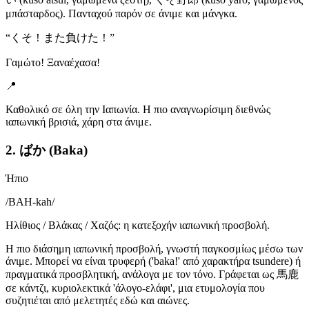
μπάσταρδος). Πανταχού παρόν σε άνιμε και μάνγκα.
“
くそ！また負けた！
”
Γαμώτο! Ξαναέχασα!
📍
Καθολικό σε όλη την Ιαπωνία. Η πιο αναγνωρίσιμη διεθνώς
ιαπωνική βρισιά, χάρη στα άνιμε.
2. ばか (Baka)
Ήπιο
/
BAH-kah
/
Ηλίθιος / Βλάκας / Χαζός: η κατεξοχήν ιαπωνική προσβολή.
Η πιο διάσημη ιαπωνική προσβολή, γνωστή παγκοσμίως μέσω των
άνιμε. Μπορεί να είναι τρυφερή ('baka!' από χαρακτήρα tsundere) ή
πραγματικά προσβλητική, ανάλογα με τον τόνο. Γράφεται ως 馬鹿
σε κάντζι, κυριολεκτικά 'άλογο-ελάφι', μια ετυμολογία που
συζητιέται από μελετητές εδώ και αιώνες.