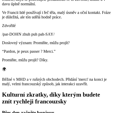
davu úplně normální.
Ve Francii lidé používají i řeč těla, malý úsměv a oční kontakt. Fráze
je důležitá, ale tón udělá hodně práce.
Zdvořilé
/
par-DOHN zhuh puh pah-SAY
/
Doslovný význam
:
Promiňte, můžu projít?
“
Pardon, je peux passer ? Merci.
”
Promiňte, můžu projít? Díky.
🌍
Běžné v MHD a v rušných obchodech. Přidání 'merci' na konci je
malý, velmi francouzský způsob, jak interakci uzavřít.
Kulturní zkratky, díky kterým budete
znít rychleji francouzsky
Přes den začněte bonjour