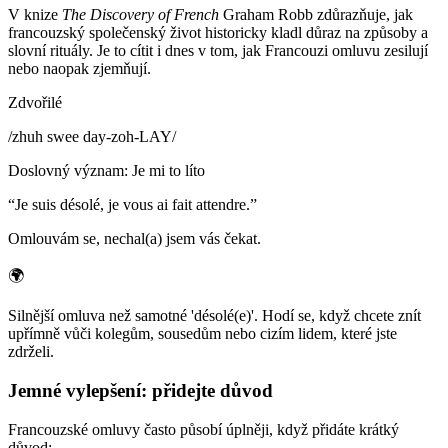
V knize
The Discovery of French
Graham Robb zdůrazňuje, jak
francouzský společenský život historicky kladl důraz na způsoby a
slovní rituály. Je to cítit i dnes v tom, jak Francouzi omluvu zesilují
nebo naopak zjemňují.
Zdvořilé
/
zhuh swee day-zoh-LAY
/
Doslovný význam
:
Je mi to líto
“
Je suis désolé, je vous ai fait attendre.
”
Omlouvám se, nechal(a) jsem vás čekat.
🌍
Silnější omluva než samotné 'désolé(e)'. Hodí se, když chcete znít
upřímně vůči kolegům, sousedům nebo cizím lidem, které jste
zdrželi.
Jemné vylepšení: přidejte důvod
Francouzské omluvy často působí úplněji, když přidáte krátký
důvod: