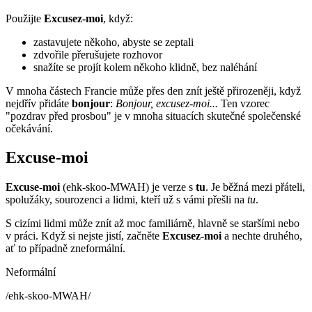
Použijte
Excusez-moi
, když:
zastavujete někoho, abyste se zeptali
zdvořile přerušujete rozhovor
snažíte se projít kolem někoho klidně, bez naléhání
V mnoha částech Francie může přes den znít ještě přirozeněji, když
nejdřív přidáte
bonjour
:
Bonjour, excusez-moi...
Ten vzorec
"pozdrav před prosbou" je v mnoha situacích skutečné společenské
očekávání.
Excuse-moi
Excuse-moi
(ehk-skoo-MWAH) je verze s
tu
. Je běžná mezi přáteli,
spolužáky, sourozenci a lidmi, kteří už s vámi přešli na
tu
.
S cizími lidmi může znít až moc familiárně, hlavně se staršími nebo
v práci. Když si nejste jistí, začněte
Excusez-moi
a nechte druhého,
ať to případně zneformální.
Neformální
/
ehk-skoo-MWAH
/