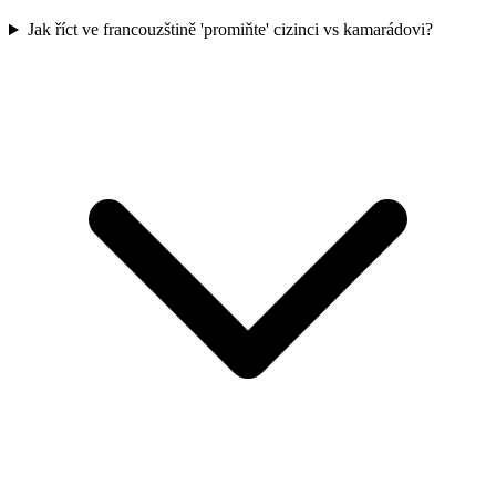
Jak říct ve francouzštině 'promiňte' cizinci vs kamarádovi?