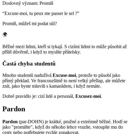
Doslovný význam
:
Promiň
“
Excuse-moi, tu peux me passer le sel ?
”
Promiň, můžeš mi podat sůl?
🌍
Běžné mezi lidmi, kteří si tykají. S cizími lidmi to může působit až
příliš důvěrně, i když to myslíte přátelsky.
Častá chyba studentů
Mnoho studentů nadužívá
Excuse-moi
, protože to působí jako
přímý překlad. Ve francouzštině to není velký přešlap, ale můžete
znít, jako byste mluvili s kamarádem, i když nemáte.
Dobré pravidlo je: cizí lidé a personál,
Excusez-moi
.
Pardon
Pardon
(par-DOHN) je krátké, pružné a extrémně běžné. Hodí se
jako "promiňte", když do někoho lehce vrazíte, vstoupíte mu do
cesty nebo potřebujete rychle zopakovat.