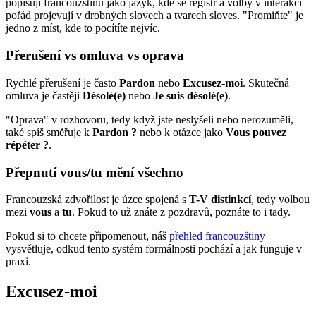
popisují francouzštinu jako jazyk, kde se registr a volby v interakci
pořád projevují v drobných slovech a tvarech sloves. "Promiňte" je
jedno z míst, kde to pocítíte nejvíc.
Přerušení vs omluva vs oprava
Rychlé přerušení je často
Pardon
nebo
Excusez-moi
. Skutečná
omluva je častěji
Désolé(e)
nebo
Je suis désolé(e)
.
"Oprava" v rozhovoru, tedy když jste neslyšeli nebo nerozuměli,
také spíš směřuje k
Pardon ?
nebo k otázce jako
Vous pouvez
répéter ?
.
Přepnutí vous/tu mění všechno
Francouzská zdvořilost je úzce spojená s
T-V distinkcí
, tedy volbou
mezi
vous
a
tu
. Pokud to už znáte z pozdravů, poznáte to i tady.
Pokud si to chcete připomenout, náš
přehled francouzštiny
vysvětluje, odkud tento systém formálnosti pochází a jak funguje v
praxi.
Excusez-moi