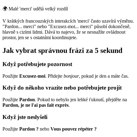
🌍
Malé 'merci' udělá velký rozdíl
V krátkých francouzských interakcích 'merci' často uzavírá výměnu.
"Pardon... merci" nebo "Excusez-moi... merci" působí dokončeně,
hlavně s cizími lidmi. Dává to najevo, že se nesnažíte ovládnout
prostor, jen se s ostatními koordinujete.
Jak vybrat správnou frázi za 5 sekund
Když potřebujete pozornost
Použijte
Excusez-moi
. Přidejte
bonjour
, pokud je den a máte čas.
Když do někoho vrazíte nebo potřebujete projít
Použijte
Pardon
. Pokud to nebylo jen lehké ťuknutí, přejděte na
Pardon, je ne l'ai pas fait exprès
.
Když jste neslyšeli
Použijte
Pardon ?
nebo
Vous pouvez répéter ?