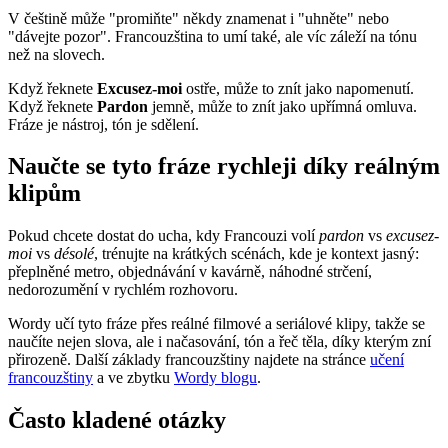
V češtině může "promiňte" někdy znamenat i "uhněte" nebo
"dávejte pozor". Francouzština to umí také, ale víc záleží na tónu
než na slovech.
Když řeknete
Excusez-moi
ostře, může to znít jako napomenutí.
Když řeknete
Pardon
jemně, může to znít jako upřímná omluva.
Fráze je nástroj, tón je sdělení.
Naučte se tyto fráze rychleji díky reálným
klipům
Pokud chcete dostat do ucha, kdy Francouzi volí
pardon
vs
excusez-
moi
vs
désolé
, trénujte na krátkých scénách, kde je kontext jasný:
přeplněné metro, objednávání v kavárně, náhodné strčení,
nedorozumění v rychlém rozhovoru.
Wordy učí tyto fráze přes reálné filmové a seriálové klipy, takže se
naučíte nejen slova, ale i načasování, tón a řeč těla, díky kterým zní
přirozeně. Další základy francouzštiny najdete na stránce
učení
francouzštiny
a ve zbytku
Wordy blogu
.
Často kladené otázky