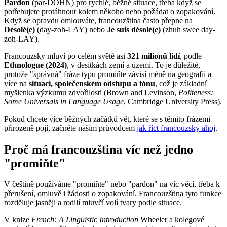
Pardon
(par-DOHN) pro rychlé, běžné situace, třeba když se
potřebujete protáhnout kolem někoho nebo požádat o zopakování.
Když se opravdu omlouváte, francouzština často přepne na
Désolé(e)
(day-zoh-LAY) nebo
Je suis désolé(e)
(zhuh swee day-
zoh-LAY).
Francouzsky mluví po celém světě asi
321 milionů lidí
, podle
Ethnologue (2024)
, v desítkách zemí a území. To je důležité,
protože "správná" fráze typu promiňte závisí méně na geografii a
více na
situaci, společenském odstupu a tónu
, což je základní
myšlenka výzkumu zdvořilosti (Brown and Levinson,
Politeness:
Some Universals in Language Usage
, Cambridge University Press).
Pokud chcete více běžných začátků vět, které se s těmito frázemi
přirozeně pojí, začněte naším průvodcem
jak říct francouzsky ahoj
.
Proč má francouzština víc než jedno
"promiňte"
V češtině používáme "promiňte" nebo "pardon" na víc věcí, třeba k
přerušení, omluvě i žádosti o zopakování. Francouzština tyto funkce
rozděluje jasněji a rodilí mluvčí volí tvary podle situace.
V knize
French: A Linguistic Introduction
Wheeler a kolegové