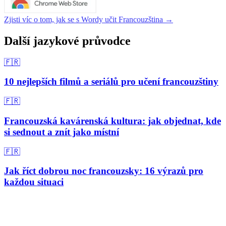
Zjisti víc o tom, jak se s Wordy učit Francouzština →
Další jazykové průvodce
🇫🇷
10 nejlepších filmů a seriálů pro učení francouzštiny
🇫🇷
Francouzská kavárenská kultura: jak objednat, kde
si sednout a znít jako místní
🇫🇷
Jak říct dobrou noc francouzsky: 16 výrazů pro
každou situaci