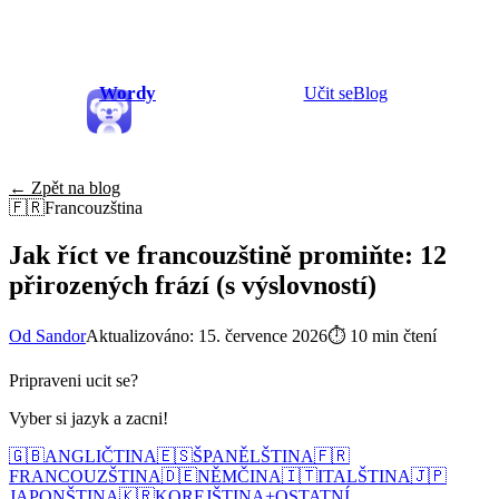
Wordy
Učit se
Blog
← Zpět na blog
🇫🇷
Francouzština
Jak říct ve francouzštině promiňte: 12
přirozených frází (s výslovností)
Od Sandor
Aktualizováno: 15. července 2026
⏱
10 min čtení
Pripraveni ucit se?
Vyber si jazyk a zacni!
🇬🇧
ANGLIČTINA
🇪🇸
ŠPANĚLŠTINA
🇫🇷
FRANCOUZŠTINA
🇩🇪
NĚMČINA
🇮🇹
ITALŠTINA
🇯🇵
JAPONŠTINA
🇰🇷
KOREJŠTINA
+
OSTATNÍ...