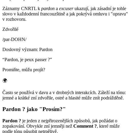
Záznamy CNRTL k
pardon
a
excuser
ukazují, jak zásadní je tohle
slovo v každodenní francouzštině a jak pokrývá omluvu i "opravu"
v rozhovoru.
Zdvořilé
/
par-DOHN
/
Doslovný význam
:
Pardon
“
Pardon, je peux passer ?
”
Promiňte, můžu projít?
🌍
Často se používá v davu a v drobných interakcích. Záleží na tónu:
jemné a krátké zní zdvořile, ostré a hlasité může znít podrážděně.
Pardon ? jako "Prosím?"
Pardon ?
je jeden z nejpřirozenějších způsobů, jak požádat o
zopakování. Obvykle zní jemněji než
Comment ?
, které může
podle tónu působit netrpělivě.