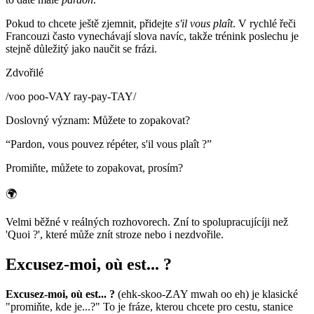
Pokud to chcete ještě zjemnit, přidejte
s'il vous plaît
. V rychlé řeči
Francouzi často vynechávají slova navíc, takže trénink poslechu je
stejně důležitý jako naučit se frázi.
Zdvořilé
/
voo poo-VAY ray-pay-TAY
/
Doslovný význam
:
Můžete to zopakovat?
“
Pardon, vous pouvez répéter, s'il vous plaît ?
”
Promiňte, můžete to zopakovat, prosím?
🌍
Velmi běžné v reálných rozhovorech. Zní to spolupracujícíji než
'Quoi ?', které může znít stroze nebo i nezdvořile.
Excusez-moi, où est... ?
Excusez-moi, où est... ?
(ehk-skoo-ZAY mwah oo eh) je klasické
"promiňte, kde je...?" To je fráze, kterou chcete pro cestu, stanice