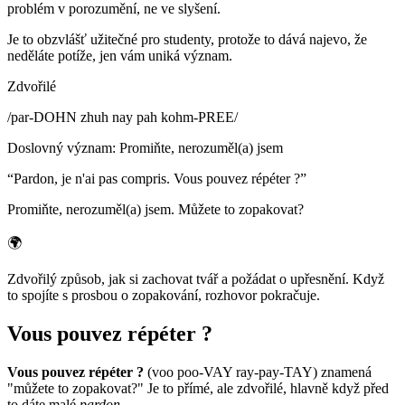
problém v porozumění, ne ve slyšení.
Je to obzvlášť užitečné pro studenty, protože to dává najevo, že
neděláte potíže, jen vám uniká význam.
Zdvořilé
/
par-DOHN zhuh nay pah kohm-PREE
/
Doslovný význam
:
Promiňte, nerozuměl(a) jsem
“
Pardon, je n'ai pas compris. Vous pouvez répéter ?
”
Promiňte, nerozuměl(a) jsem. Můžete to zopakovat?
🌍
Zdvořilý způsob, jak si zachovat tvář a požádat o upřesnění. Když
to spojíte s prosbou o zopakování, rozhovor pokračuje.
Vous pouvez répéter ?
Vous pouvez répéter ?
(voo poo-VAY ray-pay-TAY) znamená
"můžete to zopakovat?" Je to přímé, ale zdvořilé, hlavně když před
to dáte malé
pardon
.