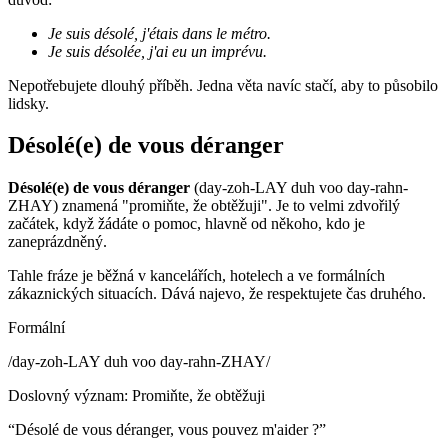
Je suis désolé, j'étais dans le métro.
Je suis désolée, j'ai eu un imprévu.
Nepotřebujete dlouhý příběh. Jedna věta navíc stačí, aby to působilo
lidsky.
Désolé(e) de vous déranger
Désolé(e) de vous déranger
(day-zoh-LAY duh voo day-rahn-
ZHAY) znamená "promiňte, že obtěžuji". Je to velmi zdvořilý
začátek, když žádáte o pomoc, hlavně od někoho, kdo je
zaneprázdněný.
Tahle fráze je běžná v kancelářích, hotelech a ve formálních
zákaznických situacích. Dává najevo, že respektujete čas druhého.
Formální
/
day-zoh-LAY duh voo day-rahn-ZHAY
/
Doslovný význam
:
Promiňte, že obtěžuji
“
Désolé de vous déranger, vous pouvez m'aider ?
”