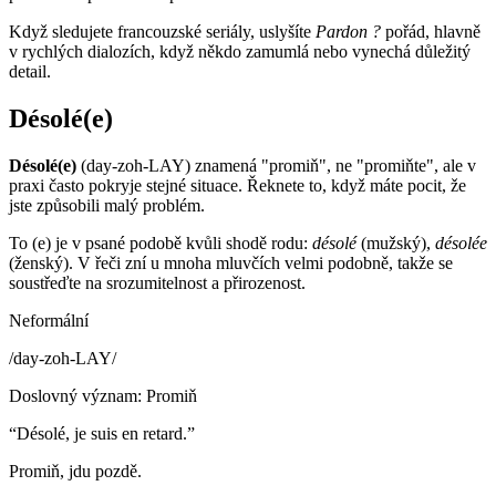
Když sledujete francouzské seriály, uslyšíte
Pardon ?
pořád, hlavně
v rychlých dialozích, když někdo zamumlá nebo vynechá důležitý
detail.
Désolé(e)
Désolé(e)
(day-zoh-LAY) znamená "promiň", ne "promiňte", ale v
praxi často pokryje stejné situace. Řeknete to, když máte pocit, že
jste způsobili malý problém.
To (e) je v psané podobě kvůli shodě rodu:
désolé
(mužský),
désolée
(ženský). V řeči zní u mnoha mluvčích velmi podobně, takže se
soustřeďte na srozumitelnost a přirozenost.
Neformální
/
day-zoh-LAY
/
Doslovný význam
:
Promiň
“
Désolé, je suis en retard.
”
Promiň, jdu pozdě.