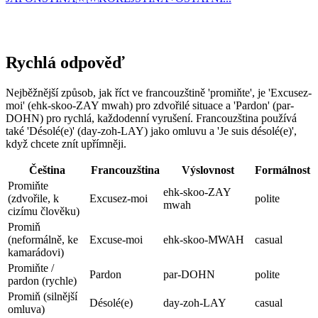
Rychlá odpověď
Nejběžnější způsob, jak říct ve francouzštině 'promiňte', je 'Excusez-
moi' (ehk-skoo-ZAY mwah) pro zdvořilé situace a 'Pardon' (par-
DOHN) pro rychlá, každodenní vyrušení. Francouzština používá
také 'Désolé(e)' (day-zoh-LAY) jako omluvu a 'Je suis désolé(e)',
když chcete znít upřímněji.
Čeština
Francouzština
Výslovnost
Formálnost
Promiňte
ehk-skoo-ZAY
(zdvořile, k
Excusez-moi
polite
mwah
cizímu člověku)
Promiň
(neformálně, ke
Excuse-moi
ehk-skoo-MWAH
casual
kamarádovi)
Promiňte /
Pardon
par-DOHN
polite
pardon (rychle)
Promiň (silnější
Désolé(e)
day-zoh-LAY
casual
omluva)