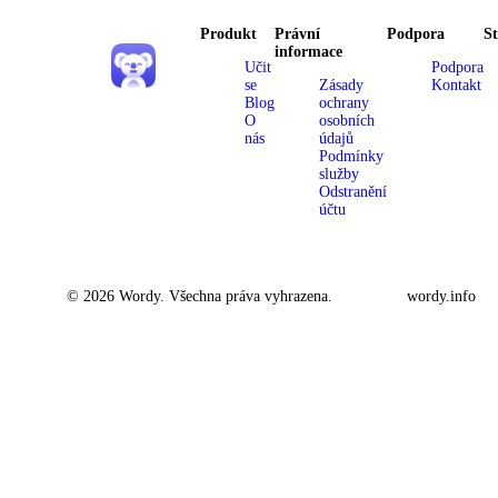
Produkt
Právní
Podpora
S
informace
Učit
Podpora
se
Zásady
Kontakt
Blog
ochrany
O
osobních
nás
údajů
Podmínky
služby
Odstranění
účtu
© 2026 Wordy. Všechna práva vyhrazena.
wordy.info