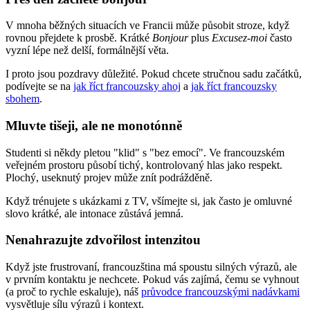
V mnoha běžných situacích ve Francii může působit stroze, když
rovnou přejdete k prosbě. Krátké
Bonjour
plus
Excusez-moi
často
vyzní lépe než delší, formálnější věta.
I proto jsou pozdravy důležité. Pokud chcete stručnou sadu začátků,
podívejte se na
jak říct francouzsky ahoj
a
jak říct francouzsky
sbohem
.
Mluvte tišeji, ale ne monotónně
Studenti si někdy pletou "klid" s "bez emocí". Ve francouzském
veřejném prostoru působí tichý, kontrolovaný hlas jako respekt.
Plochý, useknutý projev může znít podrážděně.
Když trénujete s ukázkami z TV, všímejte si, jak často je omluvné
slovo krátké, ale intonace zůstává jemná.
Nenahrazujte zdvořilost intenzitou
Když jste frustrovaní, francouzština má spoustu silných výrazů, ale
v prvním kontaktu je nechcete. Pokud vás zajímá, čemu se vyhnout
(a proč to rychle eskaluje), náš
průvodce francouzskými nadávkami
vysvětluje sílu výrazů i kontext.