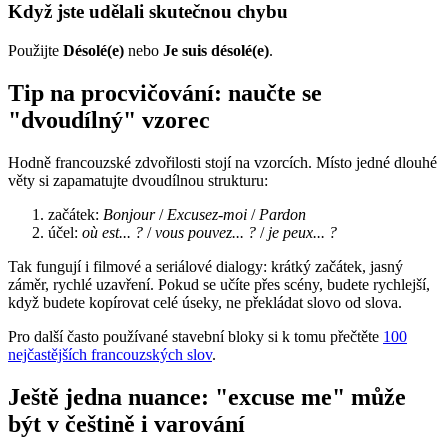
Když jste udělali skutečnou chybu
Použijte
Désolé(e)
nebo
Je suis désolé(e)
.
Tip na procvičování: naučte se
"dvoudílný" vzorec
Hodně francouzské zdvořilosti stojí na vzorcích. Místo jedné dlouhé
věty si zapamatujte dvoudílnou strukturu:
začátek:
Bonjour
/
Excusez-moi
/
Pardon
účel:
où est... ?
/
vous pouvez... ?
/
je peux... ?
Tak fungují i filmové a seriálové dialogy: krátký začátek, jasný
záměr, rychlé uzavření. Pokud se učíte přes scény, budete rychlejší,
když budete kopírovat celé úseky, ne překládat slovo od slova.
Pro další často používané stavební bloky si k tomu přečtěte
100
nejčastějších francouzských slov
.
Ještě jedna nuance: "excuse me" může
být v češtině i varování