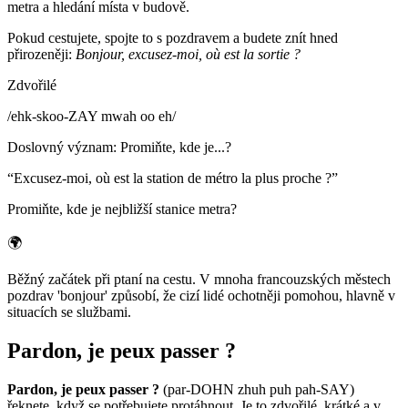
metra a hledání místa v budově.
Pokud cestujete, spojte to s pozdravem a budete znít hned
přirozeněji:
Bonjour, excusez-moi, où est la sortie ?
Zdvořilé
/
ehk-skoo-ZAY mwah oo eh
/
Doslovný význam
:
Promiňte, kde je...?
“
Excusez-moi, où est la station de métro la plus proche ?
”
Promiňte, kde je nejbližší stanice metra?
🌍
Běžný začátek při ptaní na cestu. V mnoha francouzských městech
pozdrav 'bonjour' způsobí, že cizí lidé ochotněji pomohou, hlavně v
situacích se službami.
Pardon, je peux passer ?
Pardon, je peux passer ?
(par-DOHN zhuh puh pah-SAY)
řeknete, když se potřebujete protáhnout. Je to zdvořilé, krátké a v