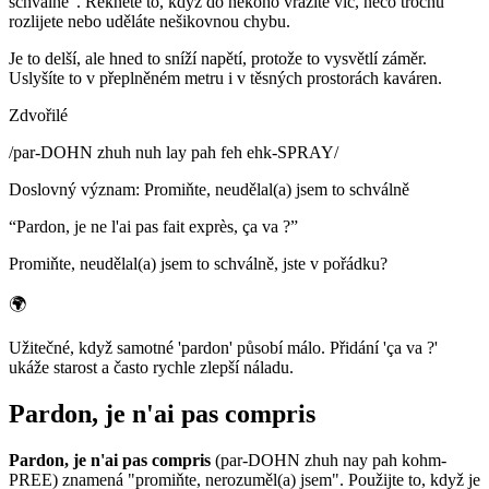
schválně". Řeknete to, když do někoho vrazíte víc, něco trochu
rozlijete nebo uděláte nešikovnou chybu.
Je to delší, ale hned to sníží napětí, protože to vysvětlí záměr.
Uslyšíte to v přeplněném metru i v těsných prostorách kaváren.
Zdvořilé
/
par-DOHN zhuh nuh lay pah feh ehk-SPRAY
/
Doslovný význam
:
Promiňte, neudělal(a) jsem to schválně
“
Pardon, je ne l'ai pas fait exprès, ça va ?
”
Promiňte, neudělal(a) jsem to schválně, jste v pořádku?
🌍
Užitečné, když samotné 'pardon' působí málo. Přidání 'ça va ?'
ukáže starost a často rychle zlepší náladu.
Pardon, je n'ai pas compris
Pardon, je n'ai pas compris
(par-DOHN zhuh nay pah kohm-
PREE) znamená "promiňte, nerozuměl(a) jsem". Použijte to, když je