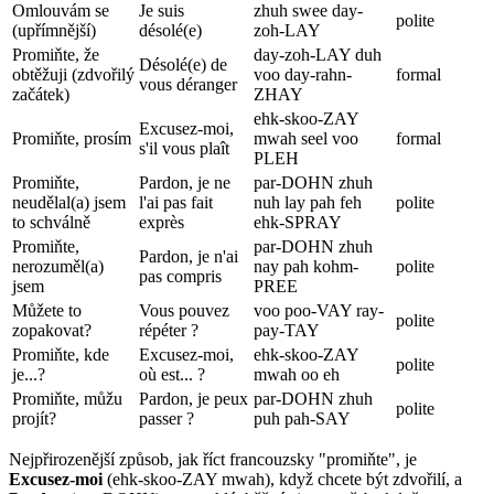
Omlouvám se
Je suis
zhuh swee day-
polite
(upřímnější)
désolé(e)
zoh-LAY
Promiňte, že
day-zoh-LAY duh
Désolé(e) de
obtěžuji (zdvořilý
voo day-rahn-
formal
vous déranger
začátek)
ZHAY
ehk-skoo-ZAY
Excusez-moi,
Promiňte, prosím
mwah seel voo
formal
s'il vous plaît
PLEH
Promiňte,
Pardon, je ne
par-DOHN zhuh
neudělal(a) jsem
l'ai pas fait
nuh lay pah feh
polite
to schválně
exprès
ehk-SPRAY
Promiňte,
par-DOHN zhuh
Pardon, je n'ai
nerozuměl(a)
nay pah kohm-
polite
pas compris
jsem
PREE
Můžete to
Vous pouvez
voo poo-VAY ray-
polite
zopakovat?
répéter ?
pay-TAY
Promiňte, kde
Excusez-moi,
ehk-skoo-ZAY
polite
je...?
où est... ?
mwah oo eh
Promiňte, můžu
Pardon, je peux
par-DOHN zhuh
polite
projít?
passer ?
puh pah-SAY
Nejpřirozenější způsob, jak říct francouzsky "promiňte", je
Excusez-moi
(ehk-skoo-ZAY mwah), když chcete být zdvořilí, a