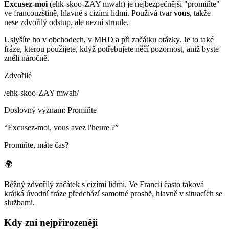
Excusez-moi
(ehk-skoo-ZAY mwah) je nejbezpečnější "promiňte"
ve francouzštině, hlavně s cizími lidmi. Používá tvar
vous
, takže
nese zdvořilý odstup, ale nezní strnule.
Uslyšíte ho v obchodech, v MHD a při začátku otázky. Je to také
fráze, kterou použijete, když potřebujete něčí pozornost, aniž byste
zněli náročně.
Zdvořilé
/
ehk-skoo-ZAY mwah
/
Doslovný význam
:
Promiňte
“
Excusez-moi, vous avez l'heure ?
”
Promiňte, máte čas?
🌍
Běžný zdvořilý začátek s cizími lidmi. Ve Francii často taková
krátká úvodní fráze předchází samotné prosbě, hlavně v situacích se
službami.
Kdy zní nejpřirozeněji