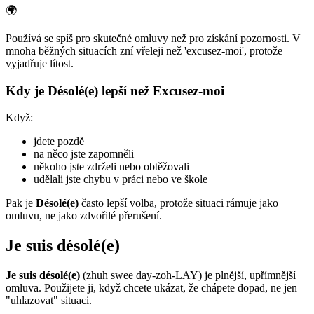
🌍
Používá se spíš pro skutečné omluvy než pro získání pozornosti. V
mnoha běžných situacích zní vřeleji než 'excusez-moi', protože
vyjadřuje lítost.
Kdy je Désolé(e) lepší než Excusez-moi
Když:
jdete pozdě
na něco jste zapomněli
někoho jste zdrželi nebo obtěžovali
udělali jste chybu v práci nebo ve škole
Pak je
Désolé(e)
často lepší volba, protože situaci rámuje jako
omluvu, ne jako zdvořilé přerušení.
Je suis désolé(e)
Je suis désolé(e)
(zhuh swee day-zoh-LAY) je plnější, upřímnější
omluva. Použijete ji, když chcete ukázat, že chápete dopad, ne jen
"uhlazovat" situaci.