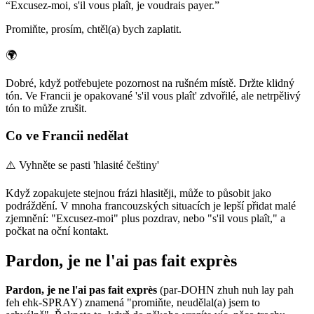
“
Excusez-moi, s'il vous plaît, je voudrais payer.
”
Promiňte, prosím, chtěl(a) bych zaplatit.
🌍
Dobré, když potřebujete pozornost na rušném místě. Držte klidný
tón. Ve Francii je opakované 's'il vous plaît' zdvořilé, ale netrpělivý
tón to může zrušit.
Co ve Francii nedělat
⚠️
Vyhněte se pasti 'hlasité češtiny'
Když zopakujete stejnou frázi hlasitěji, může to působit jako
podráždění. V mnoha francouzských situacích je lepší přidat malé
zjemnění: "Excusez-moi" plus pozdrav, nebo "s'il vous plaît," a
počkat na oční kontakt.
Pardon, je ne l'ai pas fait exprès
Pardon, je ne l'ai pas fait exprès
(par-DOHN zhuh nuh lay pah
feh ehk-SPRAY) znamená "promiňte, neudělal(a) jsem to