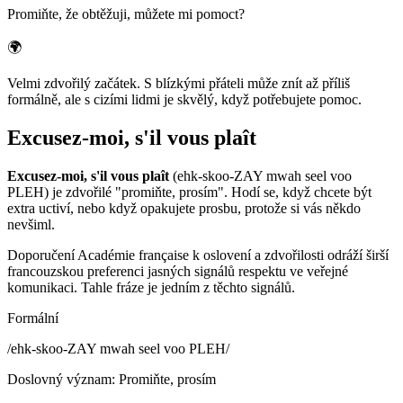
Promiňte, že obtěžuji, můžete mi pomoct?
🌍
Velmi zdvořilý začátek. S blízkými přáteli může znít až příliš
formálně, ale s cizími lidmi je skvělý, když potřebujete pomoc.
Excusez-moi, s'il vous plaît
Excusez-moi, s'il vous plaît
(ehk-skoo-ZAY mwah seel voo
PLEH) je zdvořilé "promiňte, prosím". Hodí se, když chcete být
extra uctiví, nebo když opakujete prosbu, protože si vás někdo
nevšiml.
Doporučení Académie française k oslovení a zdvořilosti odráží širší
francouzskou preferenci jasných signálů respektu ve veřejné
komunikaci. Tahle fráze je jedním z těchto signálů.
Formální
/
ehk-skoo-ZAY mwah seel voo PLEH
/
Doslovný význam
:
Promiňte, prosím