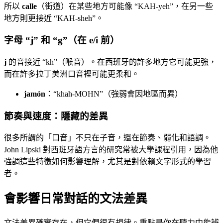
所以
calle
（街道）在某些地方可能像 “KAH-yeh”，在另一些
地方則更接近 “KAH-sheh”。
字母 “j” 和 “g”（在 e/i 前）
j
的音接近 “kh”（喉音）。在西班牙的許多地方它可能更強，
而在許多拉丁美洲口音裡可能更柔和。
jamón
：“khah-MOHN”（強弱會因地區而異）
節奏與速度：隱藏的差異
很多所謂的「口音」不只在子音，還在節奏、弱化和語調。
John Lipski 對西班牙語方言的研究常被大學課程引用，因為他
強調這些特徵如何影響理解，尤其是對依賴文字形式的學習
者。
會影響日常對話的文法差異
文法差異確實存在，但它們很有規律。重點是你在聽力中能辨