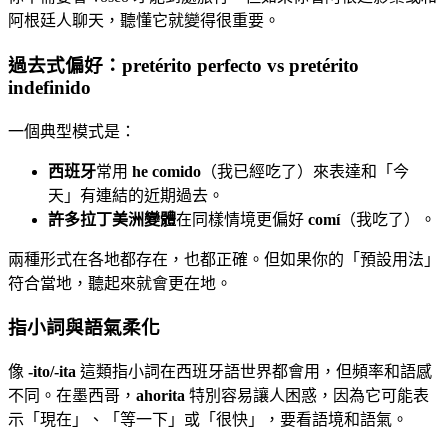
阿根廷人聊天，聽懂它就變得很重要。
過去式偏好：pretérito perfecto vs pretérito
indefinido
一個典型模式是：
西班牙
常用
he comido
（我已經吃了）來表達和「今
天」有連結的近期過去。
許多拉丁美洲變體
在同樣情境更偏好
comí
（我吃了）。
兩種形式在各地都存在，也都正確。但如果你的「預設用法」
符合當地，聽起來就會更在地。
指小詞與語氣柔化
像
-ito/-ita
這類指小詞在西班牙語世界都會用，但頻率和語感
不同。在墨西哥，
ahorita
特別容易讓人困惑，因為它可能表
示「現在」、「等一下」或「很快」，要看語境和語氣。