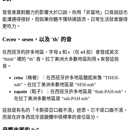
發音差異對聽力的影響大於口說。你用「非當地」口音說話也
能溝通得很好，但如果你聽不懂快速語流，日常生活就會變得
更吃力。
Ceceo、seseo，以及 'th' 的音
在西班牙的許多地區，字母
z
和
c
（在
e/i
前）會發成英文
“think” 裡的 “th” 音。拉丁美洲大多數地區則用
s
來發這些
音。
cena
（晚餐）：在西班牙許多地區聽起來像 “THEH-
nah”，在拉丁美洲多數地區是 “SEH-nah”
zapato
（鞋子）：在西班牙許多地區是 “thah-PAH-toh”，
在拉丁美洲多數地區是 “sah-PAH-toh”
這就是有名的「卡斯提亞口齒不清」迷思。它不是口齒不清，
而是在許多西班牙語變體中很標準的音位區分。
音節末尾的 “s”