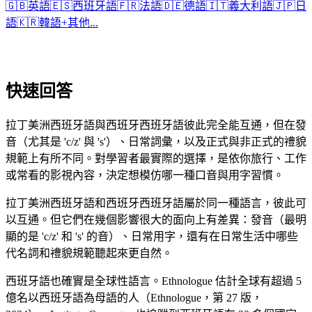
🇬🇧
英語
🇪🇸
西班牙語
🇫🇷
法語
🇩🇪
德語
🇮🇹
義大利語
🇯🇵
日
語
🇰🇷
韓語
+
其他...
快速回答
拉丁美洲西班牙語與西班牙西班牙語彼此完全能互通，但在發
音（尤其是 'c/z' 與 's'）、日常詞彙，以及正式與非正式的禮貌
規範上有所不同。對學習者最實際的選擇，是依你旅行、工作
或常看的影視內容，決定想模仿哪一種口音與用字習慣。
拉丁美洲西班牙語和西班牙西班牙語屬於同一種語言，彼此可
以互通。但它們在幾個影響很大的面向上有差異：發音（最明
顯的是 'c/z' 和 's' 的音）、日常用字，還有在日常生活中哪些
代名詞和禮貌規範聽起來更自然。
西班牙語也確實是全球性語言。Ethnologue 估計全球有超過 5
億名以西班牙語為母語的人（Ethnologue，第 27 版，