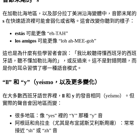
在加勒比海地區，以及部分拉丁美洲沿海變體中，音節末尾的
s
在快速語流裡可能會弱化或省略。這會改變你聽到的樣子：
estás
可能更像 “eh-TAH”
los amigos
可能更像 “loh ah-MEE-goh”
這也是為什麼有些學習者會說：「我比較聽得懂西班牙的西班
牙語，聽不懂加勒比海的」，或反過來。這不是對錯問題，而
是你的耳朵習慣了哪一種語音模式。
“ll” 和 “y”（yeísmo，以及更多變化）
在大多數西班牙語世界裡，
ll
和
y
的發音相同（yeísmo）。但
實際的聲音會因地區而變：
很多地區：像 “yes” 裡的 “Y” 那種 “y” 音
阿根廷和烏拉圭（尤其是布宜諾斯艾利斯周邊）：常常
接近 “sh” 或 “zh” 音