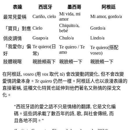
表達
西班牙
墨西哥
阿根廷
Mi vida, mi
Cariño, cielo
Mi amor, gordo/a
最常見愛稱
amor
Chiquito/a,
Cielo
Gordo/a
「寶貝」對應
bebé
Guapo/a
Chulo/a
Lindo/a
俏皮調情
「我愛你」偏
Te quiero(日
Te quiero / Te
Te quiero(搭配
amo
voseo)
好
常)
肢體親暱
親臉頰兩下
親臉頰一下
親臉頰一下
在阿根廷,
voseo
(用
vos
取代
tú
) 會改變動詞變化, 但不會改變
愛情詞彙本身。
Te quiero
仍然一樣。阿根廷人也以浪漫表達的
直接著稱, 這種文化特質也延伸到他們著名又熱情的探戈文
化。
"西班牙語的愛之語不只是情緒的翻譯, 它是文化編
碼。這些詞承載了數百年的詩, 歌, 與社會傳統, 而
且各地不同。"