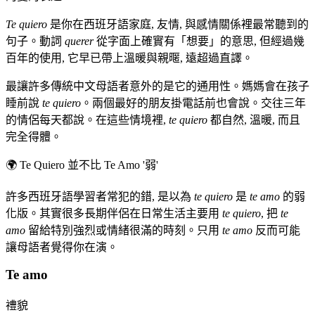
Te quiero
是你在西班牙語家庭, 友情, 與感情關係裡最常聽到的
句子。動詞
querer
從字面上確實有「想要」的意思, 但經過幾
百年的使用, 它早已帶上溫暖與親暱, 遠超過直譯。
最讓許多傳統中文母語者意外的是它的通用性。媽媽會在孩子
睡前說
te quiero
。兩個最好的朋友掛電話前也會說。交往三年
的情侶每天都說。在這些情境裡,
te quiero
都自然, 溫暖, 而且
完全得體。
🌍
Te Quiero 並不比 Te Amo '弱'
許多西班牙語學習者常犯的錯, 是以為
te quiero
是
te amo
的弱
化版。其實很多長期伴侶在日常生活主要用
te quiero
, 把
te
amo
留給特別強烈或情緒很滿的時刻。只用
te amo
反而可能
讓母語者覺得你在演。
Te amo
禮貌