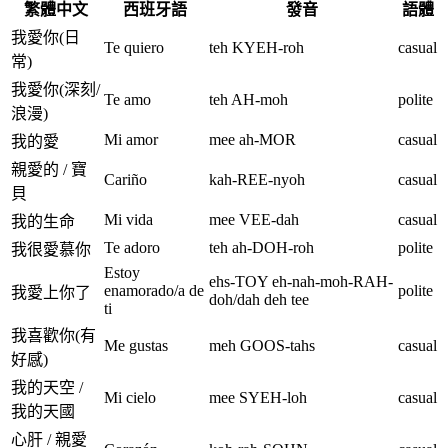
繁體中文
西班牙語
發音
語體
我愛你(日
Te quiero
teh KYEH-roh
casual
常)
我愛你(深刻/
Te amo
teh AH-moh
polite
浪漫)
Mi amor
mee ah-MOR
casual
我的愛
親愛的 / 寶
Cariño
kah-REE-nyoh
casual
貝
Mi vida
mee VEE-dah
casual
我的生命
Te adoro
teh ah-DOH-roh
polite
我很愛慕你
Estoy
ehs-TOY eh-nah-moh-RAH-
enamorado/a de
polite
我愛上你了
doh/dah deh tee
ti
我喜歡你(有
Me gustas
meh GOOS-tahs
casual
好感)
我的天空 /
Mi cielo
mee SYEH-loh
casual
我的天國
心肝 / 親愛