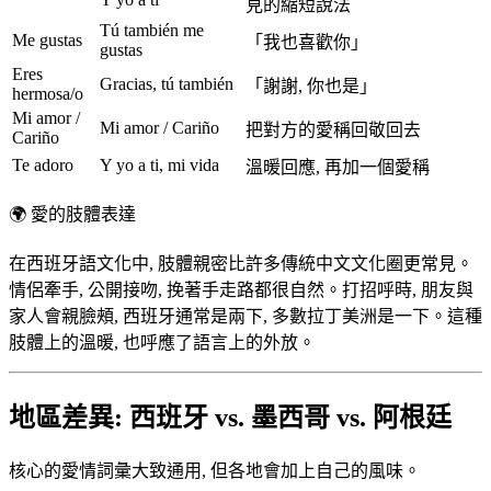
見的縮短說法
Tú también me
Me gustas
「我也喜歡你」
gustas
Eres
Gracias, tú también
「謝謝, 你也是」
hermosa/o
Mi amor /
Mi amor / Cariño
把對方的愛稱回敬回去
Cariño
Te adoro
Y yo a ti, mi vida
溫暖回應, 再加一個愛稱
🌍
愛的肢體表達
在西班牙語文化中, 肢體親密比許多傳統中文文化圈更常見。
情侶牽手, 公開接吻, 挽著手走路都很自然。打招呼時, 朋友與
家人會親臉頰, 西班牙通常是兩下, 多數拉丁美洲是一下。這種
肢體上的溫暖, 也呼應了語言上的外放。
地區差異: 西班牙 vs. 墨西哥 vs. 阿根廷
核心的愛情詞彙大致通用, 但各地會加上自己的風味。