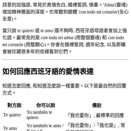
詩意的加強語, 常見於真情告白, 婚禮誓詞, 情書。'Alma'(靈魂)
增加精神層面的深度。也常聽到變體 'con todo mi corazón'(全心
全意)。
當只說
te quiero
或
te amo
還不夠時, 西班牙語母語者會加上強
化語。最常見的是
con toda mi alma
(用整個靈魂) 和
con todo
mi corazón
(用整顆心)。你會在婚禮誓詞, 週年紀念, 以及那種
會被珍藏很多年的信裡看到它們。
如何回應西班牙語的愛情表達
知道怎麼回應, 和知道怎麼說一樣重要。以下是最自然的回覆
方式。
對方說
你可以說
備註
Yo también te
Te quiero
「我也愛你」, 最標準的回應
quiero
「我也愛你」/「我也是」, 常
Yo también te amo /
Te amo
Y yo a ti