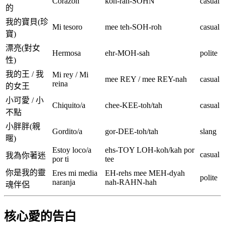
Corazón
koh-rah-SOHN
casual
的
我的寶貝(珍
Mi tesoro
mee teh-SOH-roh
casual
寶)
漂亮(對女
Hermosa
ehr-MOH-sah
polite
性)
我的王 / 我
Mi rey / Mi
mee REY / mee REY-nah
casual
reina
的女王
小可愛 / 小
Chiquito/a
chee-KEE-toh/tah
casual
不點
小胖胖(親
Gordito/a
gor-DEE-toh/tah
slang
暱)
Estoy loco/a
ehs-TOY LOH-koh/kah por
casual
我為你著迷
por ti
tee
你是我的靈
Eres mi media
EH-rehs mee MEH-dyah
polite
naranja
nah-RAHN-hah
魂伴侶
核心愛的告白