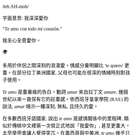
/
teh AH-moh
/
字面意思
:
我深深愛你
“
Te amo con todo mi corazón.
”
我全心全意愛你。
🌍
多用於伴侶之間深刻的浪漫愛。情感分量明顯比 'te quiero' 更
重。在部分拉丁美洲國家, 父母也可能在很深的情緒時刻對孩
子使用。
Te amo
是重量級的告白。動詞
amar
來自拉丁文
amare
, 幾個
世紀以來一直保有它的莊重感。依西班牙皇家學院 (RAE) 的
說法,
amar
暗示一種深刻, 無私, 且持久的愛。
在多數西班牙語國家, 說出
te amo
是感情關係中的里程碑, 類
似於傳統中文裡第一次很正式地說「我愛你」, 甚至更重大。
太早使用會讓人覺得突兀。在墨西哥與中美洲,
te amo
幾乎只