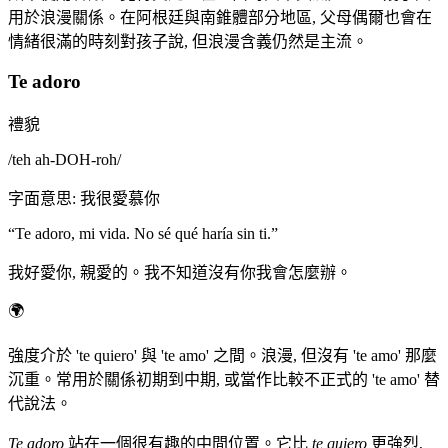
用於浪漫關係。在阿根廷與南錐體部分地區, 父母偶爾也會在
情緒很滿的時刻對孩子說, 但浪漫含義仍然是主流。
Te adoro
禮貌
/
teh ah-DOH-roh
/
字面意思
:
我很愛慕你
“
Te adoro, mi vida. No sé qué haría sin ti.
”
我好愛你, 親愛的。我不知道沒有你我會怎麼辦。
🌍
強度介於 'te quiero' 與 'te amo' 之間。浪漫, 但沒有 'te amo' 那麼
沉重。常用於關係初期到中期, 或當作比較不正式的 'te amo' 替
代說法。
Te adoro
站在一個很有趣的中間位置。它比
te quiero
更強烈,