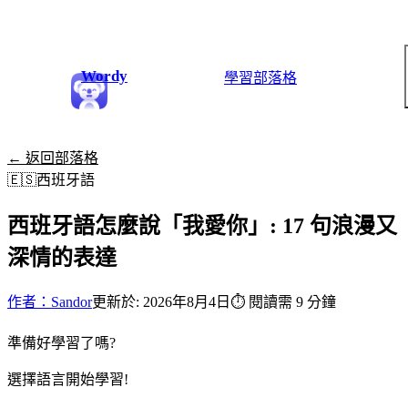
Wordy
學習
部落格
← 返回部落格
🇪🇸
西班牙語
西班牙語怎麼說「我愛你」: 17 句浪漫又
深情的表達
作者：Sandor
更新於: 2026年8月4日
⏱
閱讀需 9 分鐘
準備好學習了嗎?
選擇語言開始學習!