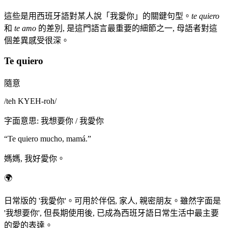
這些是用西班牙語對某人說「我愛你」的關鍵句型。
te quiero
和
te amo
的差別, 是這門語言最重要的細節之一, 母語者對這
個差異感受很深。
Te quiero
隨意
/
teh KYEH-roh
/
字面意思
:
我想要你 / 我愛你
“
Te quiero mucho, mamá.
”
媽媽, 我好愛你。
🌍
日常版的 '我愛你'。可用於伴侶, 家人, 親密朋友。雖然字面是
'我想要你', 但長期使用後, 已成為西班牙語日常生活中最主要
的愛的表達。