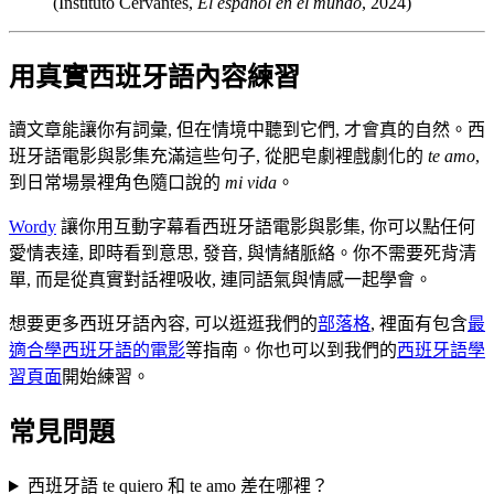
(Instituto Cervantes,
El español en el mundo
, 2024)
用真實西班牙語內容練習
讀文章能讓你有詞彙, 但在情境中聽到它們, 才會真的自然。西
班牙語電影與影集充滿這些句子, 從肥皂劇裡戲劇化的
te amo
,
到日常場景裡角色隨口說的
mi vida
。
Wordy
讓你用互動字幕看西班牙語電影與影集, 你可以點任何
愛情表達, 即時看到意思, 發音, 與情緒脈絡。你不需要死背清
單, 而是從真實對話裡吸收, 連同語氣與情感一起學會。
想要更多西班牙語內容, 可以逛逛我們的
部落格
, 裡面有包含
最
適合學西班牙語的電影
等指南。你也可以到我們的
西班牙語學
習頁面
開始練習。
常見問題
西班牙語 te quiero 和 te amo 差在哪裡？