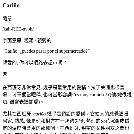
Cariño
隨意
/
kah-REE-nyoh
/
字面意思
:
親暱 / 親愛的
“
Cariño, ¿puedes pasar por el supermercado?
”
親愛的, 你可以順路去超市嗎？
🌍
在西班牙非常常見, 幾乎是最常用的愛稱。拉丁美洲也很普
遍。可單獨當暱稱, 也可當形容詞: 'es muy cariñoso/a'(他/她很親
切, 很會表達關愛)。
尤其在西班牙,
cariño
幾乎是預設的愛稱。它給人的感覺溫暖,
居家, 熟悉, 像是你和對方在一起夠久後, 熱烈的火花沉澱成穩
定的溫度時會用的那種詞。在西班牙, 親密的女性朋友之間也