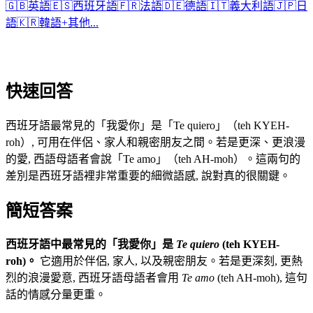
🇬🇧
英語
🇪🇸
西班牙語
🇫🇷
法語
🇩🇪
德語
🇮🇹
義大利語
🇯🇵
日
語
🇰🇷
韓語
+
其他...
快速回答
西班牙語最常見的「我愛你」是「Te quiero」（teh KYEH-
roh）, 可用在伴侶、家人和親密朋友之間。若是更深、更浪漫
的愛, 西語母語者會說「Te amo」（teh AH-moh）。這兩句的
差別是西班牙語裡非常重要的細微語感, 說對真的很關鍵。
簡短答案
西班牙語中最常見的「我愛你」是
Te quiero
(teh KYEH-
roh)。
它適用於伴侶, 家人, 以及親密朋友。若是更深刻, 更熱
烈的浪漫愛意, 西班牙語母語者會用
Te amo
(teh AH-moh), 這句
話的情感分量更重。