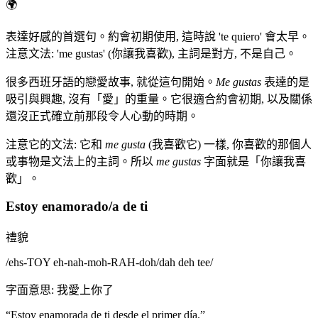
🌍
表達好感的首選句。約會初期使用, 這時說 'te quiero' 會太早。
注意文法: 'me gustas' (你讓我喜歡), 主詞是對方, 不是自己。
很多西班牙語的戀愛故事, 就從這句開始。
Me gustas
表達的是
吸引與興趣, 沒有「愛」的重量。它很適合約會初期, 以及關係
還沒正式確立前那段令人心動的時期。
注意它的文法: 它和
me gusta
(我喜歡它) 一樣, 你喜歡的那個人
或事物是文法上的主詞。所以
me gustas
字面就是「你讓我喜
歡」。
Estoy enamorado/a de ti
禮貌
/
ehs-TOY eh-nah-moh-RAH-doh/dah deh tee
/
字面意思
:
我愛上你了
“
Estoy enamorada de ti desde el primer día.
”