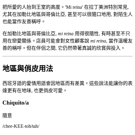
把所愛的人抬到王室的高度。'Mi reina' 在拉丁美洲特別常見,
尤其在加勒比地區與哥倫比亞, 甚至可以很隨口地用, 對陌生人
也能當作友善稱呼。
在加勒比地區與哥倫比亞,
mi reina
用得很隨性, 有時甚至不只
用在戀愛關係。店員可能會對女性顧客說
mi reina
, 當作溫暖友
善的稱呼。但在伴侶之間, 它仍然帶著真誠的欣賞與投入。
地區與俏皮用法
西班牙語的愛情用語會因地區而有差異。這些說法能讓你的表
達更有在地味, 也更俏皮可愛。
Chiquito/a
隨意
/
chee-KEE-toh/tah
/