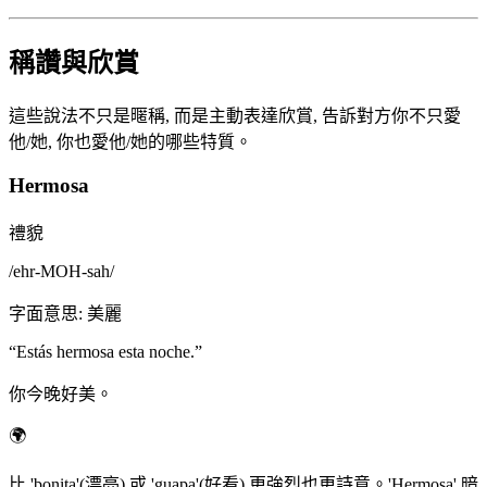
稱讚與欣賞
這些說法不只是暱稱, 而是主動表達欣賞, 告訴對方你不只愛
他/她, 你也愛他/她的哪些特質。
Hermosa
禮貌
/
ehr-MOH-sah
/
字面意思
:
美麗
“
Estás hermosa esta noche.
”
你今晚好美。
🌍
比 'bonita'(漂亮) 或 'guapa'(好看) 更強烈也更詩意。'Hermosa' 暗