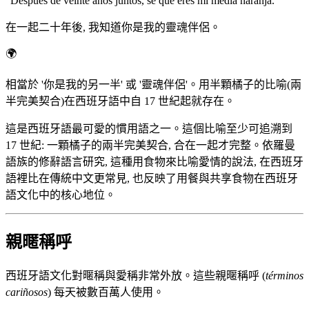
“
Después de veinte años juntos, sé que eres mi media naranja.
”
在一起二十年後, 我知道你是我的靈魂伴侶。
🌍
相當於 '你是我的另一半' 或 '靈魂伴侶'。用半顆橘子的比喻(兩
半完美契合)在西班牙語中自 17 世紀起就存在。
這是西班牙語最可愛的慣用語之一。這個比喻至少可追溯到
17 世紀: 一顆橘子的兩半完美契合, 合在一起才完整。依羅曼
語族的修辭語言研究, 這種用食物來比喻愛情的說法, 在西班牙
語裡比在傳統中文更常見, 也反映了用餐與共享食物在西班牙
語文化中的核心地位。
親暱稱呼
西班牙語文化對暱稱與愛稱非常外放。這些親暱稱呼 (
términos
cariñosos
) 每天被數百萬人使用。