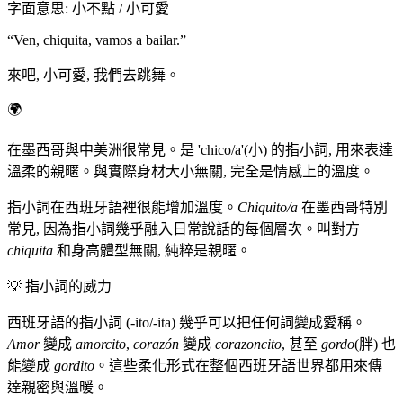
字面意思
:
小不點 / 小可愛
“
Ven, chiquita, vamos a bailar.
”
來吧, 小可愛, 我們去跳舞。
🌍
在墨西哥與中美洲很常見。是 'chico/a'(小) 的指小詞, 用來表達
溫柔的親暱。與實際身材大小無關, 完全是情感上的溫度。
指小詞在西班牙語裡很能增加溫度。
Chiquito/a
在墨西哥特別
常見, 因為指小詞幾乎融入日常說話的每個層次。叫對方
chiquita
和身高體型無關, 純粹是親暱。
💡
指小詞的威力
西班牙語的指小詞 (-ito/-ita) 幾乎可以把任何詞變成愛稱。
Amor
變成
amorcito
,
corazón
變成
corazoncito
, 甚至
gordo
(胖) 也
能變成
gordito
。這些柔化形式在整個西班牙語世界都用來傳
達親密與溫暖。