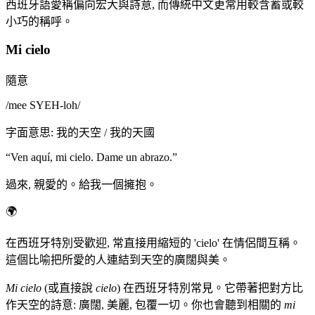
西班牙語愛稱偏向宏大與詩意, 而傳統中文更常用較含蓄或較
小巧的稱呼。
Mi cielo
隨意
/
mee SYEH-loh
/
字面意思
:
我的天空 / 我的天國
“
Ven aquí, mi cielo. Dame un abrazo.
”
過來, 親愛的。給我一個擁抱。
🌍
在西班牙特別受歡迎, 常直接用縮短的 'cielo' 在情侶間互稱。
這個比喻把所愛的人連結到天空的廣闊與美。
Mi cielo
(或直接說
cielo
) 在西班牙特別常見。它帶著把對方比
作天空的詩意: 廣闊, 美麗, 包覆一切。你也會聽到相關的
mi