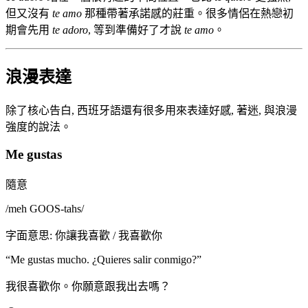
但又沒有
te amo
那種帶著承諾感的莊重。很多情侶在熱戀初
期會先用
te adoro
, 等到準備好了才說
te amo
。
浪漫表達
除了核心告白, 西班牙語還有很多用來表達好感, 著迷, 與浪漫
強度的說法。
Me gustas
隨意
/
meh GOOS-tahs
/
字面意思
:
你讓我喜歡 / 我喜歡你
“
Me gustas mucho. ¿Quieres salir conmigo?
”
我很喜歡你。你願意跟我出去嗎？