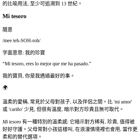
的比喻用法, 至少可追溯到 13 世紀。
Mi tesoro
隨意
/
mee teh-SOH-roh
/
字面意思
:
我的珍寶
“
Mi tesoro, eres lo mejor que me ha pasado.
”
我的寶貝, 你是我遇過最好的事。
🌍
溫柔的愛稱, 常見於父母對孩子, 以及伴侶之間。比 'mi amor'
或 'cariño' 少見, 但很有溫度, 暗示對方珍貴且無可取代。
Mi tesoro
有一種特別的溫柔感: 它暗示對方稀有, 珍貴, 值得被
好好守護。父母常對小孩這樣叫, 在浪漫情境裡也會用, 當作更
柔和的替代選項。