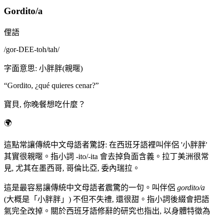
Gordito/a
俚語
/
gor-DEE-toh/tah
/
字面意思
:
小胖胖(親暱)
“
Gordito, ¿qué quieres cenar?
”
寶貝, 你晚餐想吃什麼？
🌍
這點常讓傳統中文母語者驚訝: 在西班牙語裡叫伴侶 '小胖胖'
其實很親暱。指小詞 -ito/-ita 會去掉負面含義。拉丁美洲很常
見, 尤其在墨西哥, 哥倫比亞, 委內瑞拉。
這是最容易讓傳統中文母語者震驚的一句。叫伴侶
gordito/a
(大概是「小胖胖」) 不但不失禮, 還很甜。指小詞後綴會把語
氣完全改掉。關於西班牙語修辭的研究也指出, 以身體特徵為