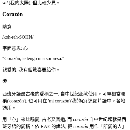
sol
(我的太陽), 但比較少見。
Corazón
隨意
/
koh-rah-SOHN
/
字面意思
:
心
“
Corazón, te tengo una sorpresa.
”
親愛的, 我有個驚喜要給你。
🌍
西班牙語最古老的愛稱之一, 自中世紀起就使用。可單獨當暱
稱('corazón'), 也可用在 'mi corazón'(我的心) 這類片語中。各地
通用。
用「心」來比喻愛, 古老又普遍, 而
corazón
自中世紀起就是西
班牙語的愛稱。依 RAE 的說法, 把
corazón
用作「所愛的人」