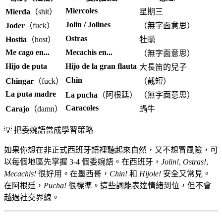
Miercoles
Mierda
（shit）
星期三
Jolin / Jolines
Joder
（fuck）
（無字面意思）
Ostras
Hostia
（host）
牡蠣
Me cago en...
Mecachis en...
（無字面意思）
Hijo de puta
Hijo de la gran flauta
大長笛的兒子
Chin
Chingar
（fuck）
（截短）
La puta madre
La pucha
（阿根廷）
（無字面意思）
Caracoles
Carajo
（damn）
蝸牛
💡
把委婉語當成學習策略
如果你想在非正式西班牙語裡聽起來自然，又不想冒風險，可
以每個地區先掌握 3-4 個委婉語。在西班牙，
Jolin!
,
Ostras!
,
Mecachis!
很好用。在墨西哥，
Chin!
和
Hijole!
安全又常見。
在阿根廷，
Pucha!
很標準。這些詞能表達情緒到位，但不會
越過社交界線。