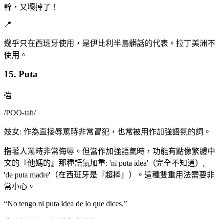
幹，又壞掉了！
📍
幾乎只在西班牙使用，是伊比利半島髒話的代表。拉丁美洲不
使用。
15. Puta
強
/
POO-tah
/
妓女: 作為直接辱罵時非常冒犯，也常被用作加強語氣的詞。
指著人罵時非常侮辱。但當作加強語氣時，功能有點像繁體中
文的『他媽的』那種語氣加重: 'ni puta idea'（完全不知道）,
'de puta madre'（在西班牙是『超棒』）。這種雙重用法需要非
常小心。
“
No tengo ni puta idea de lo que dices.
”