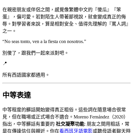
在親密朋友或伴侶之間，感覺像繁體中文的『傻瓜』『笨
蛋』，偏可愛。若對陌生人帶著鄙視說，就會變成真正的侮
辱。對學習者來說，算是相對安全、值得先理解的『罵人詞』
之一。
“
No seas tonto, ven a la fiesta con nosotros.
”
別傻了，跟我們一起來派對吧。
📍
所有西語國家都通用。
中等表達
中等程度的髒話開始變得真正粗俗。這些詞在隨意場合很常
見，但在職場或正式場合不適合。Moreno Fernández（2020）
指出，中等髒話有重要的
社交凝聚功能
: 朋友之間用粗話，常
是在傳達信任與親近。你在
看西班牙語電影
或聽母語者聊天時