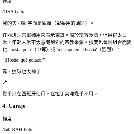
輕度
/
OHS-tyah
/
我的天 / 靠: 字面是聖體（聖餐用的薄餅）。
在西班牙常單獨用來表示驚訝。屬於宗教褻瀆，但用得太日
常，年輕人常不太意識到它的宗教來源。強度也會因組合而變
化: 'hostia puta'（中等）或 'me cago en la hostia'（強烈）。
“
¡Hostia, qué golazo!
”
靠，這球也太神了！
📍
幾乎只在西班牙使用。在拉丁美洲幾乎不用。
4. Carajo
輕度
/
kah-RAH-hoh
/