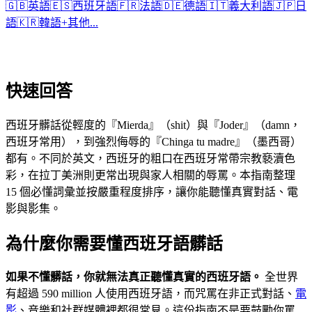
🇬🇧
英語
🇪🇸
西班牙語
🇫🇷
法語
🇩🇪
德語
🇮🇹
義大利語
🇯🇵
日
語
🇰🇷
韓語
+
其他...
快速回答
西班牙髒話從輕度的『Mierda』（shit）與『Joder』（damn，
西班牙常用），到強烈侮辱的『Chinga tu madre』（墨西哥）
都有。不同於英文，西班牙的粗口在西班牙常帶宗教褻瀆色
彩，在拉丁美洲則更常出現與家人相關的辱罵。本指南整理
15 個必懂詞彙並按嚴重程度排序，讓你能聽懂真實對話、電
影與影集。
為什麼你需要懂西班牙語髒話
如果不懂髒話，你就無法真正聽懂真實的西班牙語。
全世界
有超過 590 million 人使用西班牙語，而咒罵在非正式對話、
電
影
、音樂和社群媒體裡都很常見。這份指南不是要鼓勵你罵