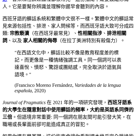
人。它是要幫你辨識並理解你遲早會聽到的內容。
西班牙語的髒話系統和繁體中文很不一樣。繁體中文的髒話常
見來源包括性、排泄、家人問候等，而西班牙語大致可分成四
類:
宗教褻瀆
（在西班牙最常見）、
性相關指涉
、
排泄相關
詞
、以及
家人相關的侮辱
（在拉丁美洲特別有殺傷力）。
"在西語文化中，髒話比較不像是教育程度差的標
記，而更像是一種情緒強調工具。同一個詞可以表
達喜悅、憤怒、驚訝或團結感，完全取決於語氣與
語境。"
(Francisco Moreno Fernández,
Variedades de la lengua
española
, 2020)
Journal of Pragmatics
在 2021 年的一項研究發現，
西班牙語系
的大學生在隨意對話中使用髒話的頻率，大約是英語系同儕的
三倍
。但語境非常重要: 同一個詞在朋友間可能引發大笑，在
職場或長輩面前卻可能造成真正的冒犯。