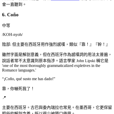
會一直聽到。
6. Coño
中等
/
KOH-nyoh
/
陰部: 但主要在西班牙用作強烈感嘆，類似『靠！』『幹！』
雖然字面是解剖意義，但在西班牙作為感嘆詞的用法太普遍，
說話者常不太意識到原本指涉。語言學家 John Lipski 稱它是
'one of the most thoroughly grammaticalized expletives in the
Romance languages.'
“
¡Coño, qué susto me has dado!
”
靠，你嚇死我了！
📍
主要在西班牙。古巴與委內瑞拉也常見。在墨西哥，它更保留
粗俗的解剖含義，所以很少被隨口使用。