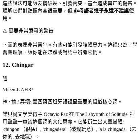
這些說法可能讓友情破裂、引發衝突，甚至造成真正的傷害。
理解它們對聽懂內容很重要，但
非母語者幾乎永遠不建議使
用
。
⚠️
需要非常嚴肅的警告
下面的表達非常冒犯。有些可能引發肢體暴力。這裡只為了學
習與理解，讓你能在媒體或對話中辨識它們。
12. Chingar
強
/
cheen-GAHR
/
幹 / 搞 / 弄壞: 墨西哥西班牙語裡最重要的粗俗核心詞。
諾貝爾文學獎得主 Octavio Paz 在 'The Labyrinth of Solitude' 裡
用整整一章談這個詞的文化意義。它能衍生出大量變體:
'chingon'（很猛）, 'chingadera'（破爛玩意）, 'a la chingada'（去
你的, 去地獄）。