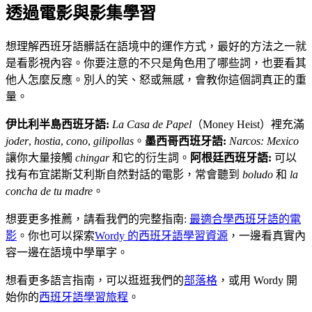
透過電影與影集學習
想理解西班牙語髒話在語境中的運作方式，最好的方法之一就
是看影視內容。你要注意的不只是角色用了哪些詞，也要看其
他人怎麼反應。別人的笑、怒或無感，會教你這個詞真正的重
量。
伊比利半島西班牙語:
La Casa de Papel
（Money Heist）裡充滿
joder
,
hostia
,
cono
,
gilipollas
。
墨西哥西班牙語:
Narcos: Mexico
讓你大量接觸
chingar
和它的衍生詞。
阿根廷西班牙語:
可以
找有布宜諾斯艾利斯自然對話的電影，常會聽到
boludo
和
la
concha de tu madre
。
想要更多推薦，請看我們的完整指南:
最適合學西班牙語的電
影
。你也可以探索
Wordy 的西班牙語學習資源
，一邊看真實內
容一邊在語境中學單字。
想看更多語言指南，可以逛逛我們的
部落格
，或用 Wordy 開
始你的
西班牙語學習旅程
。