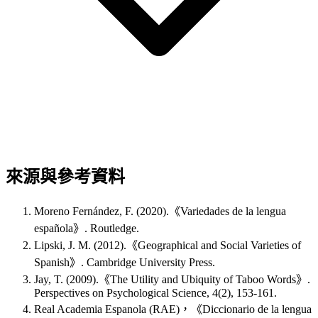
來源與參考資料
Moreno Fernández, F. (2020).《Variedades de la lengua
española》. Routledge.
Lipski, J. M. (2012).《Geographical and Social Varieties of
Spanish》. Cambridge University Press.
Jay, T. (2009).《The Utility and Ubiquity of Taboo Words》.
Perspectives on Psychological Science, 4(2), 153-161.
Real Academia Espanola (RAE)，《Diccionario de la lengua