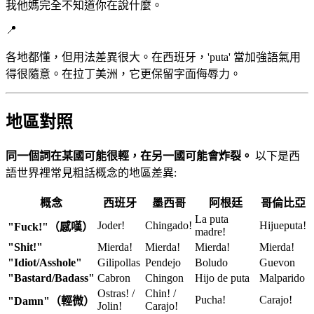
我他媽完全不知道你在說什麼。
📍
各地都懂，但用法差異很大。在西班牙，'puta' 當加強語氣用
得很隨意。在拉丁美洲，它更保留字面侮辱力。
地區對照
同一個詞在某國可能很輕，在另一國可能會炸裂。
以下是西
語世界裡常見粗話概念的地區差異:
概念
西班牙
墨西哥
阿根廷
哥倫比亞
La puta
Joder!
Chingado!
Hijueputa!
"Fuck!"（感嘆）
madre!
"Shit!"
Mierda!
Mierda!
Mierda!
Mierda!
"Idiot/Asshole"
Gilipollas
Pendejo
Boludo
Guevon
"Bastard/Badass"
Cabron
Chingon
Hijo de puta
Malparido
Ostras! /
Chin! /
Pucha!
Carajo!
"Damn"（輕微）
Jolin!
Carajo!