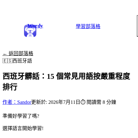
Wordy
學習
部落格
← 返回部落格
🇪🇸
西班牙語
西班牙髒話：15 個常見用語按嚴重程度
排行
作者：Sandor
更新於: 2026年7月11日
⏱
閱讀需 8 分鐘
準備好學習了嗎?
選擇語言開始學習!