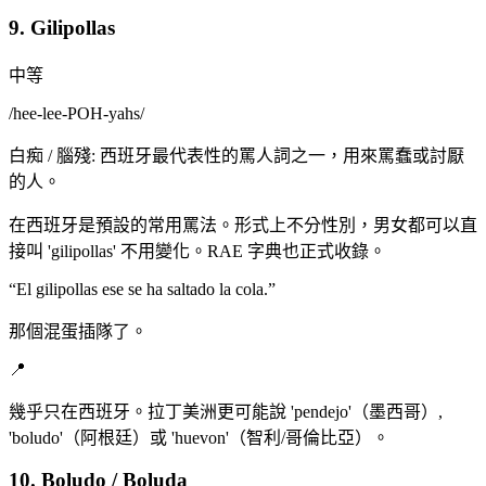
9. Gilipollas
中等
/
hee-lee-POH-yahs
/
白痴 / 腦殘: 西班牙最代表性的罵人詞之一，用來罵蠢或討厭
的人。
在西班牙是預設的常用罵法。形式上不分性別，男女都可以直
接叫 'gilipollas' 不用變化。RAE 字典也正式收錄。
“
El gilipollas ese se ha saltado la cola.
”
那個混蛋插隊了。
📍
幾乎只在西班牙。拉丁美洲更可能說 'pendejo'（墨西哥）,
'boludo'（阿根廷）或 'huevon'（智利/哥倫比亞）。
10. Boludo / Boluda