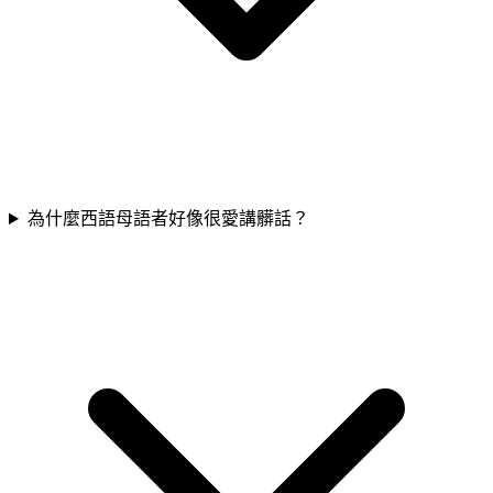
為什麼西語母語者好像很愛講髒話？