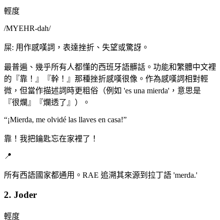
輕度
/
MYEHR-dah
/
屎: 用作感嘆詞，表達挫折、失望或驚訝。
最普遍、幾乎所有人都懂的西班牙語髒話。功能和繁體中文裡
的『靠！』『幹！』那種挫折感嘆很像。作為感嘆詞相對輕
微，但當作描述詞時更粗俗（例如 'es una mierda'，意思是
『很爛』『爛透了』）。
“
¡Mierda, me olvidé las llaves en casa!
”
靠！我把鑰匙忘在家裡了！
📍
所有西語國家都通用。RAE 追溯其來源到拉丁語 'merda.'
2. Joder
輕度