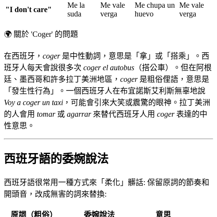
Me la
Me vale
Me chupa un
Me vale
"I don't care"
suda
verga
huevo
verga
🌍
關於 'Coger' 的問題
在西班牙，
coger
是中性動詞，意思是「拿」或「搭乘」。西
班牙人每天會說很多次
coger el autobus
（搭公車）。但在阿根
廷、墨西哥和許多拉丁美洲地區，
coger
是粗俗俚語，意思是
「發生性行為」。一個西班牙人在布宜諾斯艾利斯無辜地說
Voy a coger un taxi
，可能會引來大笑或震驚的眼神。拉丁美洲
的人會用
tomar
或
agarrar
來替代西班牙人用
coger
表達的中
性意思。
西班牙語的委婉說法
西班牙語很常用一種方式來「柔化」髒話: 保留原詞的節奏和
開頭音，改成無害的詞來替換:
原詞（粗俗）
委婉說法
意思