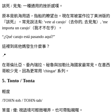
該死 / 見鬼: 一種通用的挫折感嘆。
原本是航海用語，指船的瞭望台。現在常被當作拉丁美洲版的
『該死』。常見說法有: 'vete al carajo'（去你的, 去見鬼）, 'me
importa un carajo'（我才不在乎）。
“
¿Qué carajo está pasando aquí?
”
這裡到底他媽發生什麼事？
📍
在哥倫比亞、委內瑞拉、秘魯與加勒比海國家最常見。在墨西
哥較少見，因為更常用 'chingar' 系列。
5. Tonto / Tonta
輕度
/
TOHN-toh / TOHN-tah
/
笨蛋 / 傻: 視語境可輕微嘲弄，也可帶點親暱。