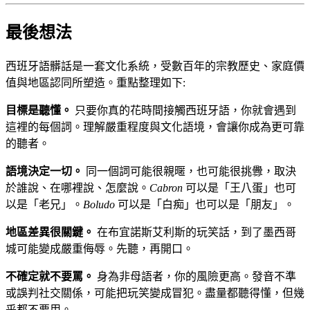
最後想法
西班牙語髒話是一套文化系統，受數百年的宗教歷史、家庭價
值與地區認同所塑造。重點整理如下:
目標是聽懂。
只要你真的花時間接觸西班牙語，你就會遇到
這裡的每個詞。理解嚴重程度與文化語境，會讓你成為更可靠
的聽者。
語境決定一切。
同一個詞可能很親暱，也可能很挑釁，取決
於誰說、在哪裡說、怎麼說。
Cabron
可以是「王八蛋」也可
以是「老兄」。
Boludo
可以是「白痴」也可以是「朋友」。
地區差異很關鍵。
在布宜諾斯艾利斯的玩笑話，到了墨西哥
城可能變成嚴重侮辱。先聽，再開口。
不確定就不要罵。
身為非母語者，你的風險更高。發音不準
或誤判社交關係，可能把玩笑變成冒犯。盡量都聽得懂，但幾
乎都不要用。