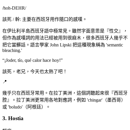
/
hoh-DEHR
/
該死 / 幹: 主要在西班牙用作隨口的感嘆。
在伊比利半島西班牙語中極常見。雖然字面意思是『性交』，
但作為感嘆詞的用法已經被用到很麻木，很多西班牙人幾乎不
把它當髒話。語言學家 John Lipski 把這種現象稱為 'semantic
bleaching.'
“
¡Joder, tío, qué calor hace hoy!
”
該死，老兄，今天也太熱了吧！
📍
幾乎只在西班牙常用。在拉丁美洲，這個詞聽起來很『西班牙
腔』。拉丁美洲更常用各地對應詞，例如 'chingar'（墨西哥）
或 'boludo'（阿根廷）。
3. Hostia