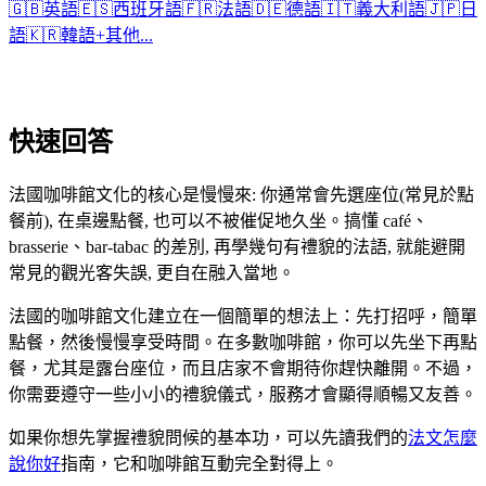
🇬🇧
英語
🇪🇸
西班牙語
🇫🇷
法語
🇩🇪
德語
🇮🇹
義大利語
🇯🇵
日
語
🇰🇷
韓語
+
其他...
快速回答
法國咖啡館文化的核心是慢慢來: 你通常會先選座位(常見於點
餐前), 在桌邊點餐, 也可以不被催促地久坐。搞懂 café、
brasserie、bar-tabac 的差別, 再學幾句有禮貌的法語, 就能避開
常見的觀光客失誤, 更自在融入當地。
法國的咖啡館文化建立在一個簡單的想法上：先打招呼，簡單
點餐，然後慢慢享受時間。在多數咖啡館，你可以先坐下再點
餐，尤其是露台座位，而且店家不會期待你趕快離開。不過，
你需要遵守一些小小的禮貌儀式，服務才會顯得順暢又友善。
如果你想先掌握禮貌問候的基本功，可以先讀我們的
法文怎麼
說你好
指南，它和咖啡館互動完全對得上。