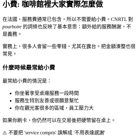
小費: 咖啡館裡大家實際怎麼做
在法國，服務費通常已包含，所以不需要給小費。CNRTL 對
pourboire
的詞條也反映了基本意思：額外給的服務酬謝，不
是義務。
實務上，很多人會留一些零錢，尤其在露台。把金額湊整也很
常見。
什麼時候最常給小費
最常給小費的情況是：
你坐著享受桌邊服務一段時間
服務生特別友善或很願意幫忙
你在觀光客很多的區域，員工壓力大
如果你刷卡，你仍然可以在交易後把硬幣留在桌上。
⚠️
不要把 'service compris' 誤解成 '不用表達感謝'