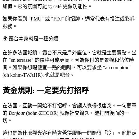
加值。它的氛圍可能比 café 更偏功能性。
如果你看到 "PMU" 或 "FDJ" 的招牌，通常代表有投注或彩券
服務。
🌍
露台本身就是一種分類
在許多法國城鎮，露台不只是戶外座位，它就是主要賣點。坐
在 "en terrasse" 的價格可能更高，因為你付的是景觀和佔位時
間。如果你想喝便宜一點的咖啡，可以要求坐 "au comptoir"
(oh kohm-TWAHR), 也就是吧台。
黃金規則: 一定要先打招呼
在法國，互動一開始不打招呼，會讓人覺得很唐突。一句簡單
的
Bonjour
(bohn-ZHOOR) 就像社交鑰匙，能打開後面的一
切。
這也是為什麼觀光客有時會覺得服務一開始很「冷」。他們走