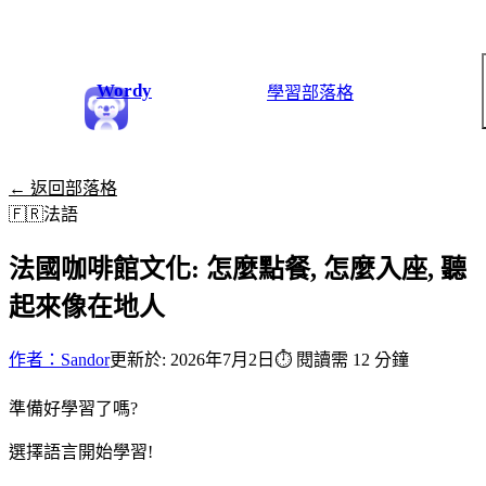
Wordy
學習
部落格
← 返回部落格
🇫🇷
法語
法國咖啡館文化: 怎麼點餐, 怎麼入座, 聽
起來像在地人
作者：Sandor
更新於: 2026年7月2日
⏱
閱讀需 12 分鐘
準備好學習了嗎?
選擇語言開始學習!