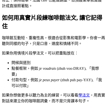
修正：保持簡單。法國 café 也能做調整，但預設菜單就是設
計成直接照著點。
如何用真實片段練咖啡館法文, 讓它記得
住
咖啡館互動短、重複性高，很適合從影集和電影學。你會一再
聽到同樣的句子，只是口音、速度和情緒不同。
如果你用情境片段學法文，可以把重點放在：
問候與道別
點餐框架，例如
je voudrais
(zhuh voo-DRAY), 「我想
要」
付款句型，例如
je peux payer
(zhuh puh pay-YAY), 「我
可以付款」
如果你想做更多以聽力為主的練習，可以看看
學法文
，用真實
對話來建立你的咖啡館詞彙，而不是只背課本句子。