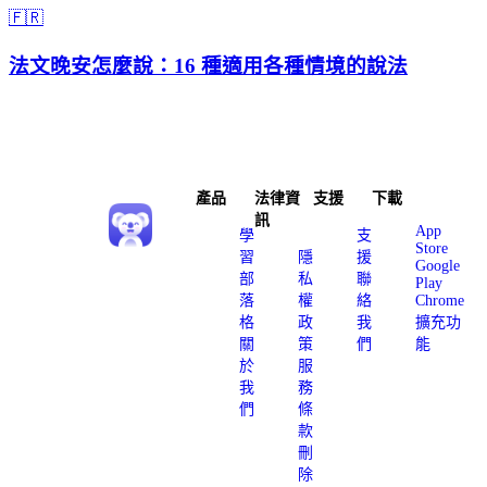
🇫🇷
法文晚安怎麼說：16 種適用各種情境的說法
產品
法律資
支援
下載
訊
App
學
支
Store
習
隱
援
Google
部
私
聯
Play
落
權
絡
Chrome
格
政
我
擴充功
關
策
們
能
於
服
我
務
們
條
款
刪
除