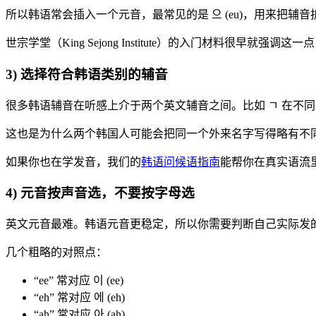
所以韩语常会插入一个元音，最常见的是 으 (eu)，用来把辅音拆开。这
世宗学堂（King Sejong Institute）的入门材料很早就强调这一点
3) 选择符合韩语类别的辅音
很多韩语辅音在听感上介于两个英文辅音之间。比如 ㄱ 在不同位
这也是为什么两个韩国人可能会把同一个外来名字写得略有不同
如果你也在学发音，我们的
韩语问候语指南
能帮你在真实语流
4) 元音按声音选，不要按字母选
英文元音最难。韩语元音更稳定，所以你需要判断自己实际发
几个粗略的对照点：
“ee” 常对应 이 (ee)
“eh” 常对应 에 (eh)
“ah” 常对应 아 (ah)