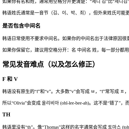
如果你有名和姓，通常用空格分开更清楚：“제니 김”比“제니
韩语姓氏通常是一音节（김、이、박、최），但外来姓氏可能
是否包含中间名
韩语日常使用不要求中间名。如果你的中间名出于法律原因很
如果你保留它，建议用空格分开：名 中间名 姓，每一部分都
常见发音难点（以及怎么修正）
F 和 V
韩语没有原生的“f”和“v”。大多数“v”会写成 ㅂ，“f”常写成
所以“Olivia”会变成 올리비아 (ohl-lee-bee-ah)。
TH
韩语里没有“th”。像“Thomas”这样的名字通常会写成 토마스 (to