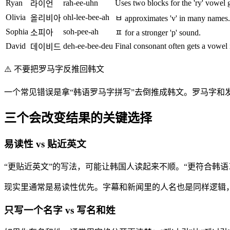
Ryan
rah-ee-uhn
Uses two blocks for the 'ry' vowel g
라이언
Olivia
ohl-lee-bee-ah
올리비아
ㅂ approximates 'v' in many names.
Sophia
soh-pee-ah
소피아
ㅍ for a stronger 'p' sound.
David
deh-ee-bee-deu
Final consonant often gets a vowel
데이비드
⚠️
不要把罗马字反推回韩文
一个常见错误是拿“韩语罗马字拼写”去倒推成韩文。罗马字
三个会改变结果的关键选择
易读性 vs 贴近英文
“更贴近英文”的写法，可能让韩国人读起来不顺。“更符合韩
现实里通常是易读性优先。字幕和新闻里的人名也是同样逻辑
只写一个名字 vs 写名和姓