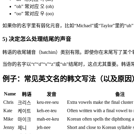
“oh” 常对应 오 (oh)
“oo” 常对应 우 (oo)
如果你的名字里有弱化元音，比如“Michael”或“Taylor”里的“u
5) 决定怎么处理结尾的声音
韩语的收尾辅音（batchim）类别有限。即使你在末尾写了
当你的名字以“t”“d”“s”“z”或“sh”结尾时，这点尤其重
例子：常见英文名的韩文写法（以及原因
Name
韩语
发音
备注
Chris
keu-ree-seu
Extra vowels make the final cluste
크리스
Kate
keh-ee-teu
Often written with a final vowel to re
케이트
Mike
mah-ee-keu
Korean often spells the diphthong 
마이크
Jenny
jeh-nee
Short and close to Korean syllable s
제니