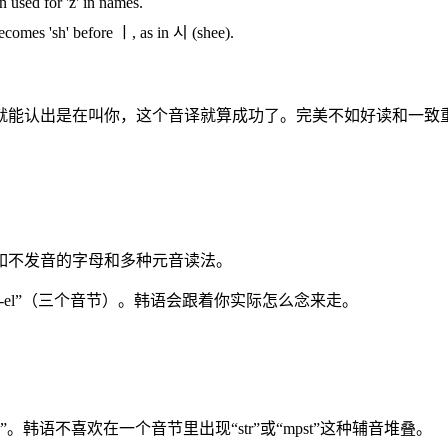
n used for 'z' in names.
comes 'sh' before ㅣ, as in 시 (shee).
就能认出是在叫你，这个音译就算成功了。完美不如好读和一致
如不发音的字母和多种元音读法。
i-cha-el”（三个音节）。韩语会跟着你实际怎么念来走。
音”。韩语不喜欢在一个音节里出现“str”或“mpst”这种辅音堆叠。