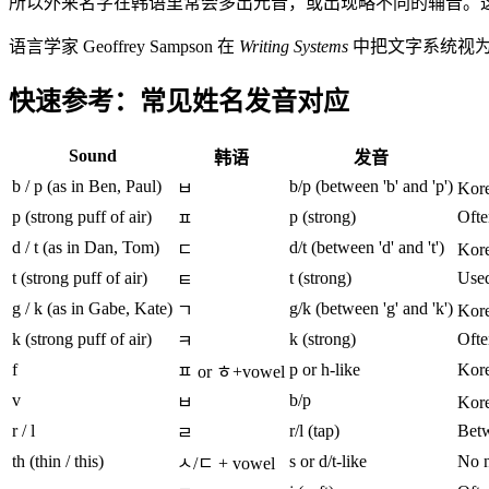
所以外来名字在韩语里常会多出元音，或出现略不同的辅音。这
语言学家 Geoffrey Sampson 在
Writing Systems
中把文字系统视为
快速参考：常见姓名发音对应
Sound
韩语
发音
b / p (as in Ben, Paul)
b/p (between 'b' and 'p')
ㅂ
Kore
p (strong puff of air)
p (strong)
Ofte
ㅍ
d / t (as in Dan, Tom)
d/t (between 'd' and 't')
ㄷ
Kore
t (strong puff of air)
t (strong)
Used
ㅌ
g / k (as in Gabe, Kate)
g/k (between 'g' and 'k')
ㄱ
Kore
k (strong puff of air)
k (strong)
Ofte
ㅋ
f
p or h-like
Kore
ㅍ or ㅎ+vowel
v
b/p
ㅂ
Kore
r / l
r/l (tap)
Betwe
ㄹ
th (thin / this)
s or d/t-like
No n
ㅅ/ㄷ + vowel