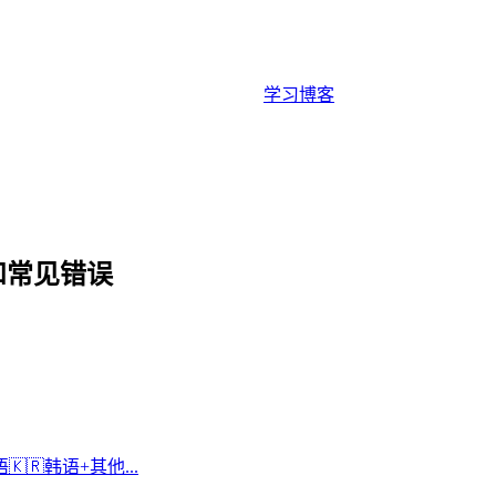
学习
博客
和常见错误
语
🇰🇷
韩语
+
其他...