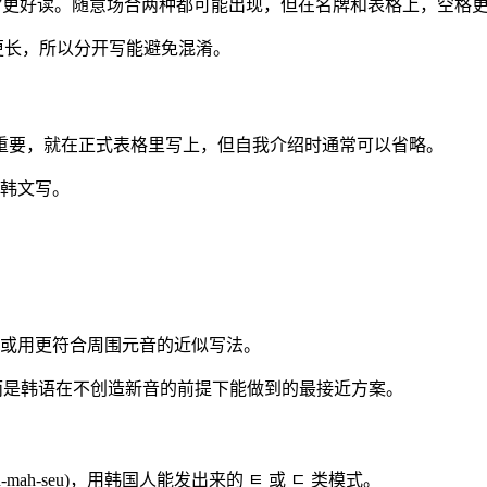
김”更好读。随意场合两种都可能出现，但在名牌和表格上，空格
更长，所以分开写能避免混淆。
重要，就在正式表格里写上，但自我介绍时通常可以省略。
用韩文写。
 ㅍ，或用更符合周围元音的近似写法。
这不是“错了”，而是韩语在不创造新音的前提下能做到的最接近方案。
h-mah-seu)，用韩国人能发出来的 ㅌ 或 ㄷ 类模式。