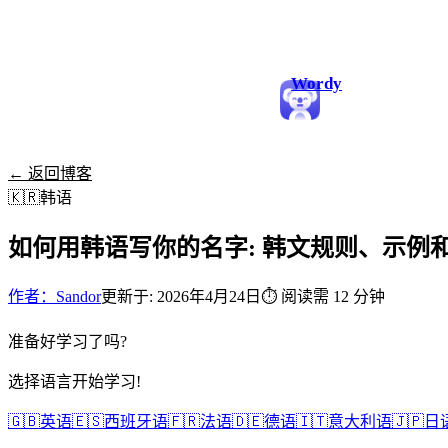
Wordy
← 返回博客
🇰🇷
韩语
如何用韩语写你的名字: 韩文规则、示例
作者：Sandor
更新于: 2026年4月24日
⏱
阅读需 12 分钟
准备好学习了吗?
选择语言开始学习!
🇬🇧
英语
🇪🇸
西班牙语
🇫🇷
法语
🇩🇪
德语
🇮🇹
意大利语
🇯🇵
日