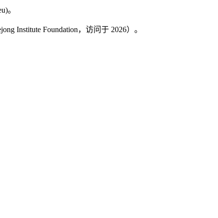
u)。
itute Foundation，访问于 2026）。