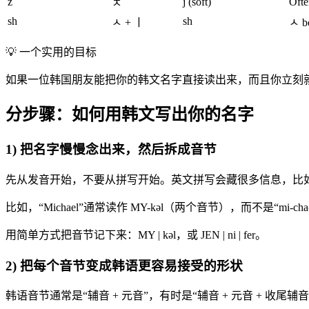
z
j (soft)
Ofte
ㅈ
sh
sh
ㅅ + ㅣ
ㅅ be
💡
一个实用的目标
如果一位韩国朋友能把你的韩文名字直接读出来，而且你立刻
分步骤：如何用韩文写出你的名字
1) 把名字慢慢念出来，然后拆成音节
先从发音开始，不要从拼写开始。英文拼写会藏很多信息，比
比如，“Michael”通常读作 MY-kəl（两个音节），而不是“m
用简单方式把音节记下来：MY | kəl，或 JEN | ni | fer。
2) 把每个音节变成韩语更容易接受的形状
韩语音节通常是“辅音 + 元音”，有时是“辅音 + 元音 + 收尾辅