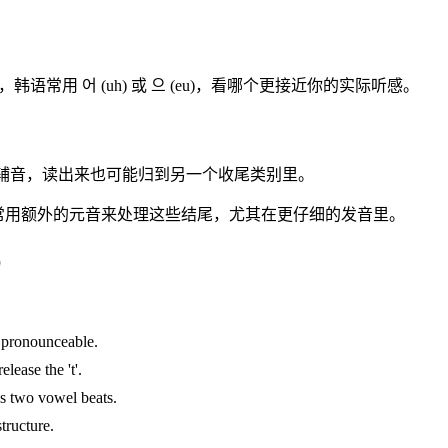
h”，韩语常用 어 (uh) 或 으 (eu)，看哪个更接近你的实际听感。
某个辅音，读出来也可能归到另一个收尾类别里。
要。韩语常用额外的元音来处理这些结尾，尤其在更仔细的发音里。
）
r pronounceable.
lease the 't'.
as two vowel beats.
tructure.