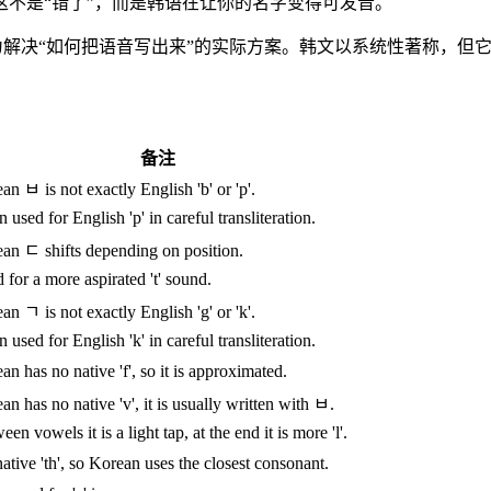
不是“错了”，而是韩语在让你的名字变得可发音。
解决“如何把语音写出来”的实际方案。韩文以系统性著称，但
备注
an ㅂ is not exactly English 'b' or 'p'.
n used for English 'p' in careful transliteration.
an ㄷ shifts depending on position.
 for a more aspirated 't' sound.
an ㄱ is not exactly English 'g' or 'k'.
n used for English 'k' in careful transliteration.
an has no native 'f', so it is approximated.
an has no native 'v', it is usually written with ㅂ.
en vowels it is a light tap, at the end it is more 'l'.
ative 'th', so Korean uses the closest consonant.