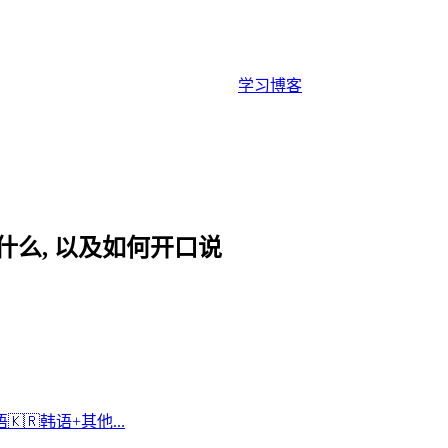
学习
博客
什么, 以及如何开口说
语
🇰🇷
韩语
+
其他...