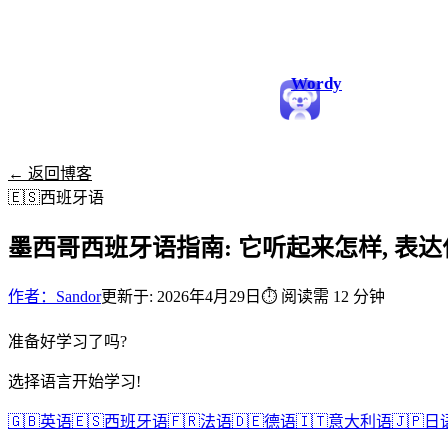
Wordy
← 返回博客
🇪🇸
西班牙语
墨西哥西班牙语指南: 它听起来怎样, 表达
作者：Sandor
更新于: 2026年4月29日
⏱
阅读需 12 分钟
准备好学习了吗?
选择语言开始学习!
🇬🇧
英语
🇪🇸
西班牙语
🇫🇷
法语
🇩🇪
德语
🇮🇹
意大利语
🇯🇵
日