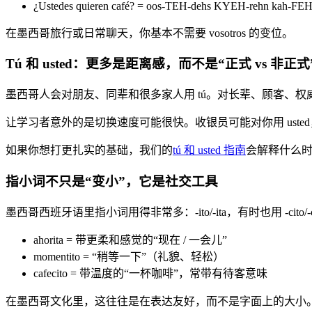
¿Ustedes quieren café? = oos-TEH-dehs KYEH-rehn kah-FE
在墨西哥旅行或日常聊天，你基本不需要 vosotros 的变位。
Tú 和 usted：更多是距离感，而不是“正式 vs 非正式
墨西哥人会对朋友、同辈和很多家人用 tú。对长辈、顾客、权威
让学习者意外的是切换速度可能很快。收银员可能对你用 uste
如果你想打更扎实的基础，我们的
tú 和 usted 指南
会解释什么
指小词不只是“变小”，它是社交工具
墨西哥西班牙语里指小词用得非常多：-ito/-ita，有时也用 -c
ahorita = 带更柔和感觉的“现在 / 一会儿”
momentito = “稍等一下”（礼貌、轻松）
cafecito = 带温度的“一杯咖啡”，常带有待客意味
在墨西哥文化里，这往往是在表达友好，而不是字面上的大小