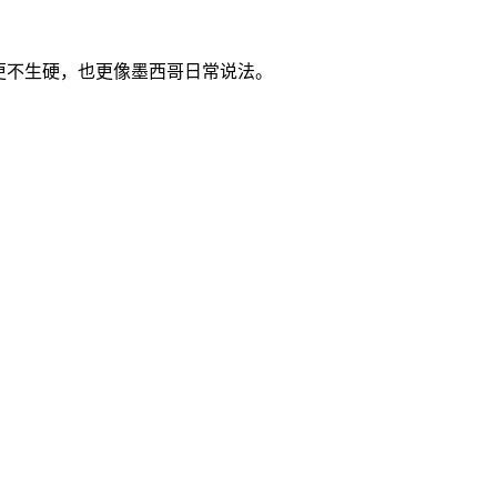
fah-BOR)。听起来更不生硬，也更像墨西哥日常说法。