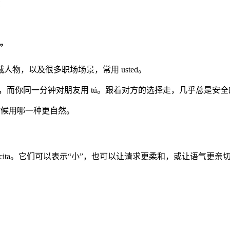
H
”
人物，以及很多职场场景，常用 usted。
d，而你同一分钟对朋友用 tú。跟着对方的选择走，几乎总是安全
时候用哪一种更自然。
ito/-cita。它们可以表示“小”，也可以让请求更柔和，或让语气更亲
。