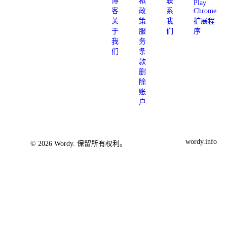
博
私
联
Play
客
政
系
Chrome
关
策
我
扩展程
于
服
们
序
我
务
们
条
款
删
除
账
户
wordy.info
© 2026 Wordy. 保留所有权利。