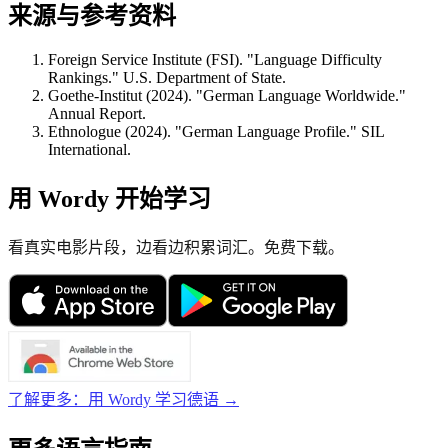
来源与参考资料
Foreign Service Institute (FSI). "Language Difficulty
Rankings." U.S. Department of State.
Goethe-Institut (2024). "German Language Worldwide."
Annual Report.
Ethnologue (2024). "German Language Profile." SIL
International.
用 Wordy 开始学习
看真实电影片段，边看边积累词汇。免费下载。
了解更多：用 Wordy 学习德语 →