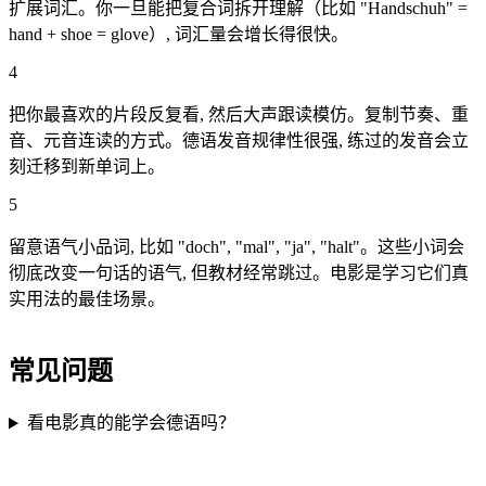
扩展词汇。你一旦能把复合词拆开理解（比如 "Handschuh" =
hand + shoe = glove）, 词汇量会增长得很快。
4
把你最喜欢的片段反复看, 然后大声跟读模仿。复制节奏、重
音、元音连读的方式。德语发音规律性很强, 练过的发音会立
刻迁移到新单词上。
5
留意语气小品词, 比如 "doch", "mal", "ja", "halt"。这些小词会
彻底改变一句话的语气, 但教材经常跳过。电影是学习它们真
实用法的最佳场景。
常见问题
看电影真的能学会德语吗？