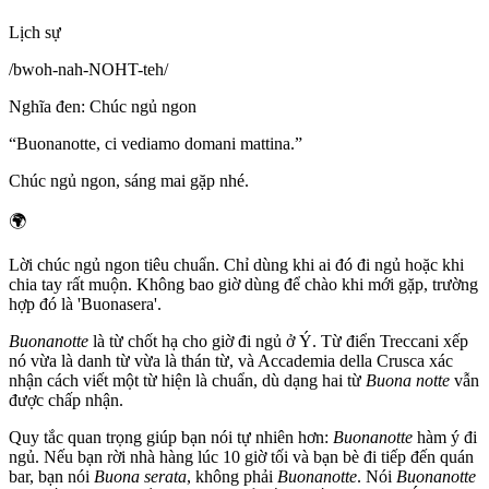
Lịch sự
/
bwoh-nah-NOHT-teh
/
Nghĩa đen
:
Chúc ngủ ngon
“
Buonanotte, ci vediamo domani mattina.
”
Chúc ngủ ngon, sáng mai gặp nhé.
🌍
Lời chúc ngủ ngon tiêu chuẩn. Chỉ dùng khi ai đó đi ngủ hoặc khi
chia tay rất muộn. Không bao giờ dùng để chào khi mới gặp, trường
hợp đó là 'Buonasera'.
Buonanotte
là từ chốt hạ cho giờ đi ngủ ở Ý. Từ điển Treccani xếp
nó vừa là danh từ vừa là thán từ, và Accademia della Crusca xác
nhận cách viết một từ hiện là chuẩn, dù dạng hai từ
Buona notte
vẫn
được chấp nhận.
Quy tắc quan trọng giúp bạn nói tự nhiên hơn:
Buonanotte
hàm ý đi
ngủ. Nếu bạn rời nhà hàng lúc 10 giờ tối và bạn bè đi tiếp đến quán
bar, bạn nói
Buona serata
, không phải
Buonanotte
. Nói
Buonanotte