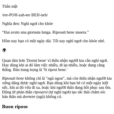
Thân mật
/
ree-POH-zah-tee BEH-neh
/
Nghĩa đen
:
Nghỉ ngơi cho khỏe
“
Hai avuto una giornata lunga. Riposati bene stasera.
”
Hôm nay bạn có một ngày dài. Tối nay nghỉ ngơi cho khỏe nhé.
🌍
Quan tâm hơn 'Dormi bene' vì thừa nhận người kia cần nghỉ ngơi.
Hay dùng khi ai đó làm việc nhiều, đi lại nhiều, hoặc đang căng
thẳng. Bản trang trọng là 'Si riposi bene.'
Riposati bene
không chỉ là "ngủ ngon", mà còn thừa nhận người kia
xứng đáng được nghỉ ngơi. Bạn dùng khi bạn bè có một ngày kiệt
sức, khi ai đó vừa đi xa, hoặc khi người thân đang hồi phục sau ốm.
Động từ phản thân
riposarsi
(tự nghỉ ngơi) tạo sắc thái chăm sóc
bản thân mà
dormire
(ngủ) không có.
Buon riposo