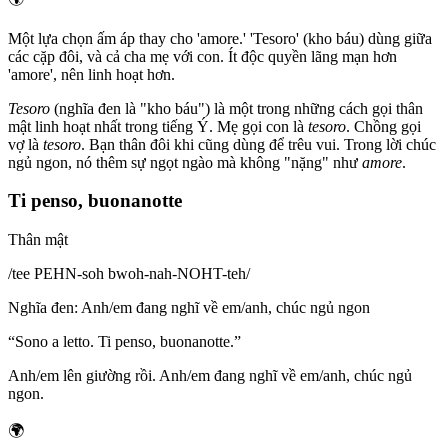
Một lựa chọn ấm áp thay cho 'amore.' 'Tesoro' (kho báu) dùng giữa
các cặp đôi, và cả cha mẹ với con. Ít độc quyền lãng mạn hơn
'amore', nên linh hoạt hơn.
Tesoro
(nghĩa đen là "kho báu") là một trong những cách gọi thân
mật linh hoạt nhất trong tiếng Ý. Mẹ gọi con là
tesoro
. Chồng gọi
vợ là
tesoro
. Bạn thân đôi khi cũng dùng để trêu vui. Trong lời chúc
ngủ ngon, nó thêm sự ngọt ngào mà không "nặng" như
amore
.
Ti penso, buonanotte
Thân mật
/
tee PEHN-soh bwoh-nah-NOHT-teh
/
Nghĩa đen
:
Anh/em đang nghĩ về em/anh, chúc ngủ ngon
“
Sono a letto. Ti penso, buonanotte.
”
Anh/em lên giường rồi. Anh/em đang nghĩ về em/anh, chúc ngủ
ngon.
🌍