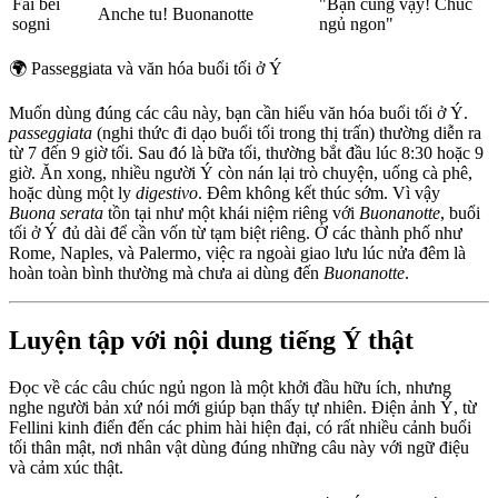
Fai bei
"Bạn cũng vậy! Chúc
Anche tu! Buonanotte
sogni
ngủ ngon"
🌍
Passeggiata và văn hóa buổi tối ở Ý
Muốn dùng đúng các câu này, bạn cần hiểu văn hóa buổi tối ở Ý.
passeggiata
(nghi thức đi dạo buổi tối trong thị trấn) thường diễn ra
từ 7 đến 9 giờ tối. Sau đó là bữa tối, thường bắt đầu lúc 8:30 hoặc 9
giờ. Ăn xong, nhiều người Ý còn nán lại trò chuyện, uống cà phê,
hoặc dùng một ly
digestivo
. Đêm không kết thúc sớm. Vì vậy
Buona serata
tồn tại như một khái niệm riêng với
Buonanotte
, buổi
tối ở Ý đủ dài để cần vốn từ tạm biệt riêng. Ở các thành phố như
Rome, Naples, và Palermo, việc ra ngoài giao lưu lúc nửa đêm là
hoàn toàn bình thường mà chưa ai dùng đến
Buonanotte
.
Luyện tập với nội dung tiếng Ý thật
Đọc về các câu chúc ngủ ngon là một khởi đầu hữu ích, nhưng
nghe người bản xứ nói mới giúp bạn thấy tự nhiên. Điện ảnh Ý, từ
Fellini kinh điển đến các phim hài hiện đại, có rất nhiều cảnh buổi
tối thân mật, nơi nhân vật dùng đúng những câu này với ngữ điệu
và cảm xúc thật.