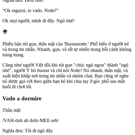
Nghĩa đen
:
Đêm nhé!
“
Ok ragazzi, io vado. Notte!
”
Ok mọi người, mình đi đây. Ngủ nhé!
🌍
Phiên bản rút gọn, thân mật của 'Buonanotte.' Phổ biến ở người trẻ
và trong tin nhắn. Nhanh, gọn, và rất tự nhiên trong bối cảnh không
trang trọng.
Cũng như người Việt đôi khi rút gọn "chúc ngủ ngon" thành "ngủ
nhé", người Ý bỏ
buona
và chỉ nói
Notte!
Nó nhanh, thân mật, và
xuất hiện khắp nơi trong tin nhắn và nhóm chat. Bạn cũng sẽ nghe
nó được gọi với theo giữa bạn bè khi chia tay ở góc phố sau một
buổi đi chơi tối.
Vado a dormire
Thân mật
/
VAH-doh ah dohr-MEE-reh
/
Nghĩa đen
:
Tôi đi ngủ đây