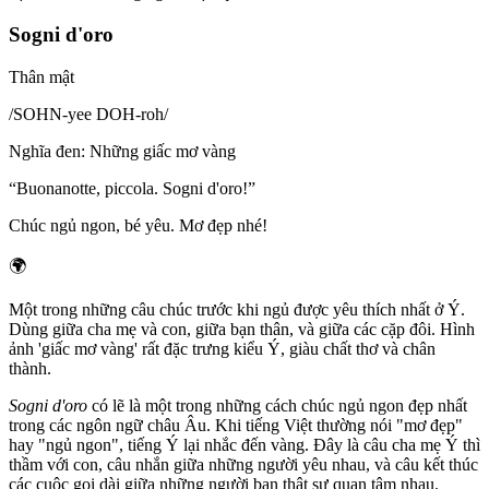
Sogni d'oro
Thân mật
/
SOHN-yee DOH-roh
/
Nghĩa đen
:
Những giấc mơ vàng
“
Buonanotte, piccola. Sogni d'oro!
”
Chúc ngủ ngon, bé yêu. Mơ đẹp nhé!
🌍
Một trong những câu chúc trước khi ngủ được yêu thích nhất ở Ý.
Dùng giữa cha mẹ và con, giữa bạn thân, và giữa các cặp đôi. Hình
ảnh 'giấc mơ vàng' rất đặc trưng kiểu Ý, giàu chất thơ và chân
thành.
Sogni d'oro
có lẽ là một trong những cách chúc ngủ ngon đẹp nhất
trong các ngôn ngữ châu Âu. Khi tiếng Việt thường nói "mơ đẹp"
hay "ngủ ngon", tiếng Ý lại nhắc đến vàng. Đây là câu cha mẹ Ý thì
thầm với con, câu nhắn giữa những người yêu nhau, và câu kết thúc
các cuộc gọi dài giữa những người bạn thật sự quan tâm nhau.