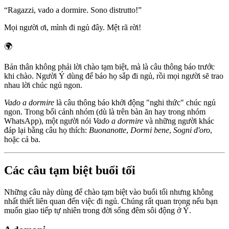
“
Ragazzi, vado a dormire. Sono distrutto!
”
Mọi người ơi, mình đi ngủ đây. Mệt rã rời!
🌍
Bản thân không phải lời chào tạm biệt, mà là câu thông báo trước
khi chào. Người Ý dùng để báo họ sắp đi ngủ, rồi mọi người sẽ trao
nhau lời chúc ngủ ngon.
Vado a dormire
là câu thông báo khởi động "nghi thức" chúc ngủ
ngon. Trong bối cảnh nhóm (dù là trên bàn ăn hay trong nhóm
WhatsApp), một người nói
Vado a dormire
và những người khác
đáp lại bằng câu họ thích:
Buonanotte
,
Dormi bene
,
Sogni d'oro
,
hoặc cả ba.
Các câu tạm biệt buổi tối
Những câu này dùng để chào tạm biệt vào buổi tối nhưng không
nhất thiết liên quan đến việc đi ngủ. Chúng rất quan trọng nếu bạn
muốn giao tiếp tự nhiên trong đời sống đêm sôi động ở Ý.