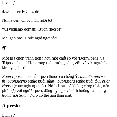
Lịch sự
/
bwohn ree-POH-zoh
/
Nghĩa đen
:
Chúc nghỉ ngơi tốt
“
Ci vediamo domani. Buon riposo!
”
Mai gặp nhé. Chúc nghỉ ngơi tốt!
🌍
Một lựa chọn trang trọng hơn một chút so với 'Dormi bene' và
'Riposati bene.' Hợp trong môi trường công việc và với người bạn
không quá thân.
Buon riposo
theo mẫu quen thuộc của tiếng Ý:
buon/buona
+ danh
từ:
buongiorno
(chào buổi sáng),
buonasera
(chào buổi tối),
buon
riposo
(chúc nghỉ ngơi tốt). Nó lịch sự mà không cứng nhắc, nên
phù hợp với người quen, đồng nghiệp, và tình huống bán trang
trọng, nơi
Sogni d'oro
có thể quá thân mật.
A presto
Lịch sự