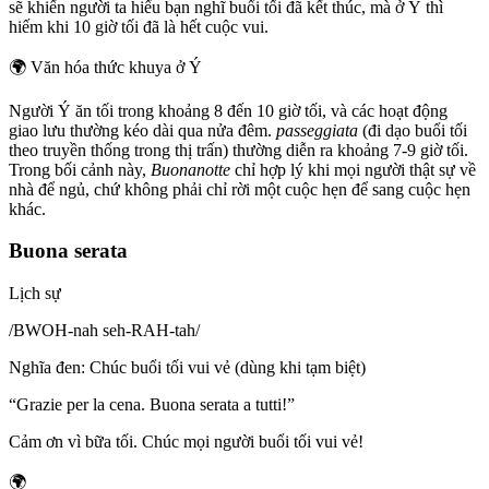
sẽ khiến người ta hiểu bạn nghĩ buổi tối đã kết thúc, mà ở Ý thì
hiếm khi 10 giờ tối đã là hết cuộc vui.
🌍
Văn hóa thức khuya ở Ý
Người Ý ăn tối trong khoảng 8 đến 10 giờ tối, và các hoạt động
giao lưu thường kéo dài qua nửa đêm.
passeggiata
(đi dạo buổi tối
theo truyền thống trong thị trấn) thường diễn ra khoảng 7-9 giờ tối.
Trong bối cảnh này,
Buonanotte
chỉ hợp lý khi mọi người thật sự về
nhà để ngủ, chứ không phải chỉ rời một cuộc hẹn để sang cuộc hẹn
khác.
Buona serata
Lịch sự
/
BWOH-nah seh-RAH-tah
/
Nghĩa đen
:
Chúc buổi tối vui vẻ (dùng khi tạm biệt)
“
Grazie per la cena. Buona serata a tutti!
”
Cảm ơn vì bữa tối. Chúc mọi người buổi tối vui vẻ!
🌍