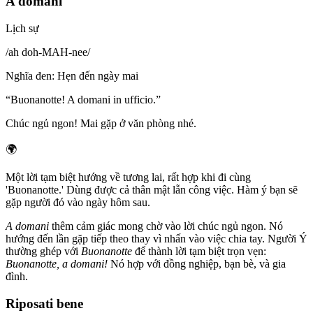
A domani
Lịch sự
/
ah doh-MAH-nee
/
Nghĩa đen
:
Hẹn đến ngày mai
“
Buonanotte! A domani in ufficio.
”
Chúc ngủ ngon! Mai gặp ở văn phòng nhé.
🌍
Một lời tạm biệt hướng về tương lai, rất hợp khi đi cùng
'Buonanotte.' Dùng được cả thân mật lẫn công việc. Hàm ý bạn sẽ
gặp người đó vào ngày hôm sau.
A domani
thêm cảm giác mong chờ vào lời chúc ngủ ngon. Nó
hướng đến lần gặp tiếp theo thay vì nhấn vào việc chia tay. Người Ý
thường ghép với
Buonanotte
để thành lời tạm biệt trọn vẹn:
Buonanotte, a domani!
Nó hợp với đồng nghiệp, bạn bè, và gia
đình.
Riposati bene