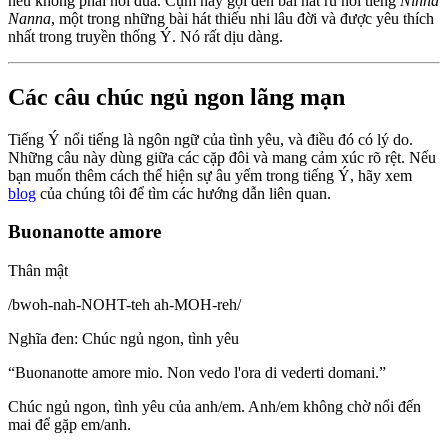
nếu không phải nói đùa. Cụm này gợi đến bài hát ru nổi tiếng
Ninna
Nanna
, một trong những bài hát thiếu nhi lâu đời và được yêu thích
nhất trong truyền thống Ý. Nó rất dịu dàng.
Các câu chúc ngủ ngon lãng mạn
Tiếng Ý nổi tiếng là ngôn ngữ của tình yêu, và điều đó có lý do.
Những câu này dùng giữa các cặp đôi và mang cảm xúc rõ rệt. Nếu
bạn muốn thêm cách thể hiện sự âu yếm trong tiếng Ý, hãy xem
blog
của chúng tôi để tìm các hướng dẫn liên quan.
Buonanotte amore
Thân mật
/
bwoh-nah-NOHT-teh ah-MOH-reh
/
Nghĩa đen
:
Chúc ngủ ngon, tình yêu
“
Buonanotte amore mio. Non vedo l'ora di vederti domani.
”
Chúc ngủ ngon, tình yêu của anh/em. Anh/em không chờ nổi đến
mai để gặp em/anh.