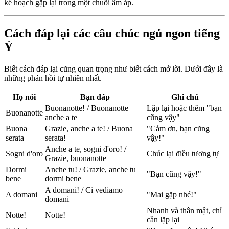
kế hoạch gặp lại trong một chuỗi ấm áp.
Cách đáp lại các câu chúc ngủ ngon tiếng
Ý
Biết cách đáp lại cũng quan trọng như biết cách mở lời. Dưới đây là
những phản hồi tự nhiên nhất.
Họ nói
Bạn đáp
Ghi chú
Buonanotte! / Buonanotte
Lặp lại hoặc thêm "bạn
Buonanotte
anche a te
cũng vậy"
Buona
Grazie, anche a te! / Buona
"Cảm ơn, bạn cũng
serata
serata!
vậy!"
Anche a te, sogni d'oro! /
Sogni d'oro
Chúc lại điều tương tự
Grazie, buonanotte
Dormi
Anche tu! / Grazie, anche tu
"Bạn cũng vậy!"
bene
dormi bene
A domani! / Ci vediamo
A domani
"Mai gặp nhé!"
domani
Nhanh và thân mật, chỉ
Notte!
Notte!
cần lặp lại