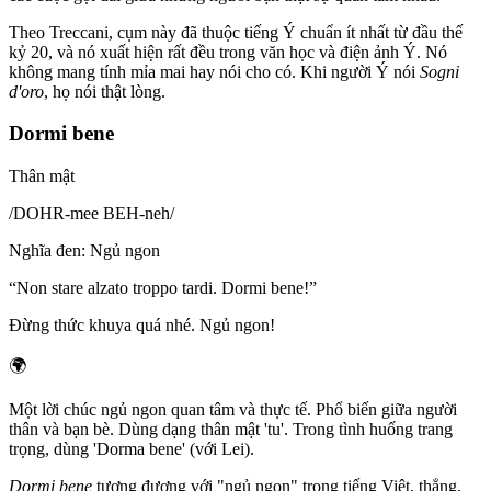
Theo Treccani, cụm này đã thuộc tiếng Ý chuẩn ít nhất từ đầu thế
kỷ 20, và nó xuất hiện rất đều trong văn học và điện ảnh Ý. Nó
không mang tính mỉa mai hay nói cho có. Khi người Ý nói
Sogni
d'oro
, họ nói thật lòng.
Dormi bene
Thân mật
/
DOHR-mee BEH-neh
/
Nghĩa đen
:
Ngủ ngon
“
Non stare alzato troppo tardi. Dormi bene!
”
Đừng thức khuya quá nhé. Ngủ ngon!
🌍
Một lời chúc ngủ ngon quan tâm và thực tế. Phổ biến giữa người
thân và bạn bè. Dùng dạng thân mật 'tu'. Trong tình huống trang
trọng, dùng 'Dorma bene' (với Lei).
Dormi bene
tương đương với "ngủ ngon" trong tiếng Việt, thẳng,