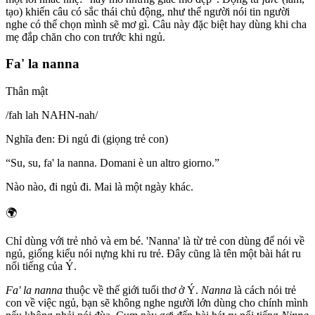
tạo) khiến câu có sắc thái chủ động, như thể người nói tin người
nghe có thể chọn mình sẽ mơ gì. Câu này đặc biệt hay dùng khi cha
mẹ đắp chăn cho con trước khi ngủ.
Fa' la nanna
Thân mật
/
fah lah NAHN-nah
/
Nghĩa đen
:
Đi ngủ đi (giọng trẻ con)
“
Su, su, fa' la nanna. Domani è un altro giorno.
”
Nào nào, đi ngủ đi. Mai là một ngày khác.
🌍
Chỉ dùng với trẻ nhỏ và em bé. 'Nanna' là từ trẻ con dùng để nói về
ngủ, giống kiểu nói nựng khi ru trẻ. Đây cũng là tên một bài hát ru
nổi tiếng của Ý.
Fa' la nanna
thuộc về thế giới tuổi thơ ở Ý.
Nanna
là cách nói trẻ
con về việc ngủ, bạn sẽ không nghe người lớn dùng cho chính mình