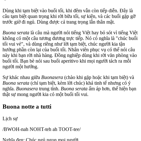
Dùng khi tạm biệt vào buổi tối, khi đêm vẫn còn tiếp diễn. Đây là
câu tạm biệt quan trọng khi rời bữa tối, sự kiện, và các buổi gặp gỡ
trước giờ đi ngủ. Dùng được cả trang trọng lẫn thân mật.
Buona serata
là câu mà người nói tiếng Việt hay bỏ sót vì tiếng Việt
không có một câu tương đương trực tiếp. Nó có nghĩa là "chúc buổi
tối vui vẻ", và dùng riêng như lời tạm biệt, chúc người kia tận
hưởng phần còn lại của buổi tối. Nhân viên phục vụ có thể nói câu
này khi bạn rời nhà hàng. Đồng nghiệp dùng khi rời văn phòng vào
buổi tối. Bạn bè nói sau buổi aperitivo khi mọi người tách ra mỗi
người một hướng.
Sự khác nhau giữa
Buonasera
(chào khi gặp hoặc khi tạm biệt) và
Buona serata
(chỉ tạm biệt, kèm lời chúc) khá tinh tế nhưng có ý
nghĩa.
Buonasera
trung tính.
Buona serata
ấm áp hơn, thể hiện bạn
thật sự mong người kia có một buổi tối vui.
Buona notte a tutti
Lịch sự
/
BWOH-nah NOHT-teh ah TOOT-tee
/
Nghĩa đen
:
Chúc ngủ ngon mọi người