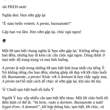
/
ah PREH-stoh
/
Nghĩa đen
:
Hẹn sớm gặp lại
“
È stato bello vederti. A presto, buonanotte!
”
Gặp bạn vui lắm. Hẹn sớm gặp lại, chúc ngủ ngon!
🌍
Một lời tạm biệt chung nghĩa là 'hẹn sớm gặp lại.' Không riêng cho
ban đêm, nhưng hay đi kèm các câu chúc ngủ ngon. Dùng được ở
mọi mức độ trang trọng và mọi tình huống.
A presto
là một trong những lời tạm biệt linh hoạt nhất của tiếng Ý.
Nó không riêng cho ban đêm, nhưng ghép rất đẹp với lời chào buổi
tối:
Buonanotte, a presto!
Khác với
A domani
là hẹn chắc ngày mai,
A presto
mơ hồ một cách dễ chịu: sẽ sớm gặp lại, khi nào thì tùy.
💡
Chuỗi tạm biệt buổi tối kiểu Ý
Người Ý hay xếp nhiều câu tạm biệt liền nhau. Một lời chào buổi tối
điển hình có thể là:
"Va bene, vado a dormire. Buonanotte a tutti!
Sogni d'oro. A domani!"
, kết hợp thông báo, tạm biệt, lời chúc, và