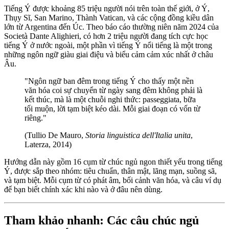
Tiếng Ý được khoảng 85 triệu người nói trên toàn thế giới, ở Ý,
Thụy Sĩ, San Marino, Thành Vatican, và các cộng đồng kiều dân
lớn từ Argentina đến Úc. Theo báo cáo thường niên năm 2024 của
Società Dante Alighieri, có hơn 2 triệu người đang tích cực học
tiếng Ý ở nước ngoài, một phần vì tiếng Ý nổi tiếng là một trong
những ngôn ngữ giàu giai điệu và biểu cảm cảm xúc nhất ở châu
Âu.
"Ngôn ngữ ban đêm trong tiếng Ý cho thấy một nền
văn hóa coi sự chuyển từ ngày sang đêm không phải là
kết thúc, mà là một chuỗi nghi thức: passeggiata, bữa
tối muộn, lời tạm biệt kéo dài. Mỗi giai đoạn có vốn từ
riêng."
(Tullio De Mauro,
Storia linguistica dell'Italia unita
,
Laterza, 2014)
Hướng dẫn này gồm 16 cụm từ chúc ngủ ngon thiết yếu trong tiếng
Ý, được sắp theo nhóm: tiêu chuẩn, thân mật, lãng mạn, suồng sã,
và tạm biệt. Mỗi cụm từ có phát âm, bối cảnh văn hóa, và câu ví dụ
để bạn biết chính xác khi nào và ở đâu nên dùng.
Tham khảo nhanh: Các câu chúc ngủ