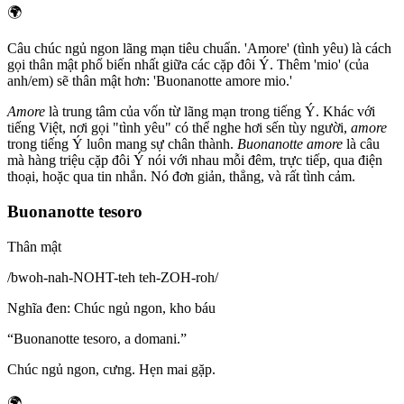
🌍
Câu chúc ngủ ngon lãng mạn tiêu chuẩn. 'Amore' (tình yêu) là cách
gọi thân mật phổ biến nhất giữa các cặp đôi Ý. Thêm 'mio' (của
anh/em) sẽ thân mật hơn: 'Buonanotte amore mio.'
Amore
là trung tâm của vốn từ lãng mạn trong tiếng Ý. Khác với
tiếng Việt, nơi gọi "tình yêu" có thể nghe hơi sến tùy người,
amore
trong tiếng Ý luôn mang sự chân thành.
Buonanotte amore
là câu
mà hàng triệu cặp đôi Ý nói với nhau mỗi đêm, trực tiếp, qua điện
thoại, hoặc qua tin nhắn. Nó đơn giản, thẳng, và rất tình cảm.
Buonanotte tesoro
Thân mật
/
bwoh-nah-NOHT-teh teh-ZOH-roh
/
Nghĩa đen
:
Chúc ngủ ngon, kho báu
“
Buonanotte tesoro, a domani.
”
Chúc ngủ ngon, cưng. Hẹn mai gặp.
🌍