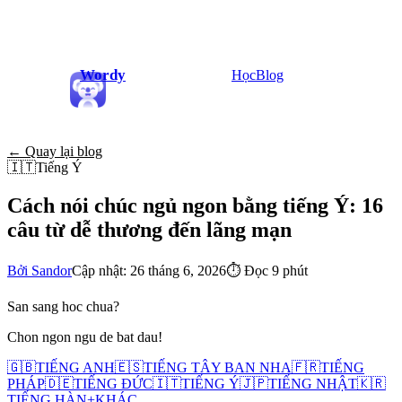
Wordy
Học
Blog
← Quay lại blog
🇮🇹
Tiếng Ý
Cách nói chúc ngủ ngon bằng tiếng Ý: 16
câu từ dễ thương đến lãng mạn
Bởi Sandor
Cập nhật: 26 tháng 6, 2026
⏱
Đọc 9 phút
San sang hoc chua?
Chon ngon ngu de bat dau!
🇬🇧
TIẾNG ANH
🇪🇸
TIẾNG TÂY BAN NHA
🇫🇷
TIẾNG
PHÁP
🇩🇪
TIẾNG ĐỨC
🇮🇹
TIẾNG Ý
🇯🇵
TIẾNG NHẬT
🇰🇷
TIẾNG HÀN
+
KHÁC...