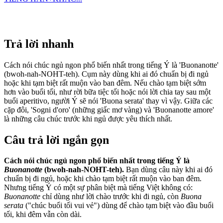
Trả lời nhanh
Cách nói chúc ngủ ngon phổ biến nhất trong tiếng Ý là 'Buonanotte'
(bwoh-nah-NOHT-teh). Cụm này dùng khi ai đó chuẩn bị đi ngủ
hoặc khi tạm biệt rất muộn vào ban đêm. Nếu chào tạm biệt sớm
hơn vào buổi tối, như rời bữa tiệc tối hoặc nói lời chia tay sau một
buổi aperitivo, người Ý sẽ nói 'Buona serata' thay vì vậy. Giữa các
cặp đôi, 'Sogni d'oro' (những giấc mơ vàng) và 'Buonanotte amore'
là những câu chúc trước khi ngủ được yêu thích nhất.
Câu trả lời ngắn gọn
Cách nói chúc ngủ ngon phổ biến nhất trong tiếng Ý là
Buonanotte
(bwoh-nah-NOHT-teh).
Bạn dùng câu này khi ai đó
chuẩn bị đi ngủ, hoặc khi chào tạm biệt rất muộn vào ban đêm.
Nhưng tiếng Ý có một sự phân biệt mà tiếng Việt không có:
Buonanotte
chỉ dùng như lời chào trước khi đi ngủ, còn
Buona
serata
("chúc buổi tối vui vẻ") dùng để chào tạm biệt vào đầu buổi
tối, khi đêm vẫn còn dài.