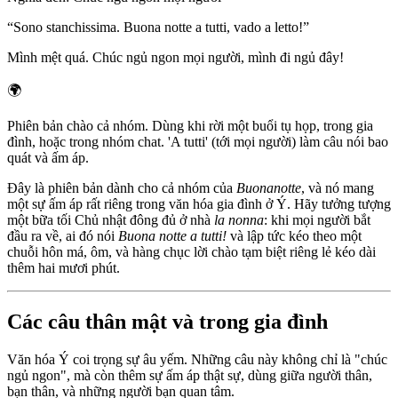
“
Sono stanchissima. Buona notte a tutti, vado a letto!
”
Mình mệt quá. Chúc ngủ ngon mọi người, mình đi ngủ đây!
🌍
Phiên bản chào cả nhóm. Dùng khi rời một buổi tụ họp, trong gia
đình, hoặc trong nhóm chat. 'A tutti' (tới mọi người) làm câu nói bao
quát và ấm áp.
Đây là phiên bản dành cho cả nhóm của
Buonanotte
, và nó mang
một sự ấm áp rất riêng trong văn hóa gia đình ở Ý. Hãy tưởng tượng
một bữa tối Chủ nhật đông đủ ở nhà
la nonna
: khi mọi người bắt
đầu ra về, ai đó nói
Buona notte a tutti!
và lập tức kéo theo một
chuỗi hôn má, ôm, và hàng chục lời chào tạm biệt riêng lẻ kéo dài
thêm hai mươi phút.
Các câu thân mật và trong gia đình
Văn hóa Ý coi trọng sự âu yếm. Những câu này không chỉ là "chúc
ngủ ngon", mà còn thêm sự ấm áp thật sự, dùng giữa người thân,
bạn thân, và những người bạn quan tâm.