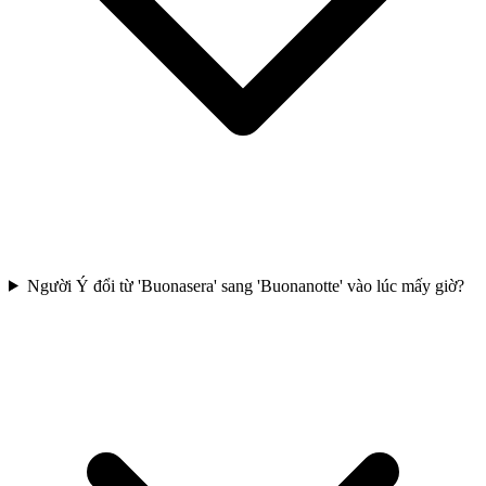
Người Ý đổi từ 'Buonasera' sang 'Buonanotte' vào lúc mấy giờ?