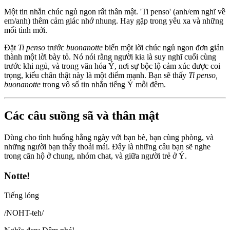
Một tin nhắn chúc ngủ ngon rất thân mật. 'Ti penso' (anh/em nghĩ về
em/anh) thêm cảm giác nhớ nhung. Hay gặp trong yêu xa và những
mối tình mới.
Đặt
Ti penso
trước
buonanotte
biến một lời chúc ngủ ngon đơn giản
thành một lời bày tỏ. Nó nói rằng người kia là suy nghĩ cuối cùng
trước khi ngủ, và trong văn hóa Ý, nơi sự bộc lộ cảm xúc được coi
trọng, kiểu chân thật này là một điểm mạnh. Bạn sẽ thấy
Ti penso,
buonanotte
trong vô số tin nhắn tiếng Ý mỗi đêm.
Các câu suồng sã và thân mật
Dùng cho tình huống hằng ngày với bạn bè, bạn cùng phòng, và
những người bạn thấy thoải mái. Đây là những câu bạn sẽ nghe
trong căn hộ ở chung, nhóm chat, và giữa người trẻ ở Ý.
Notte!
Tiếng lóng
/
NOHT-teh
/