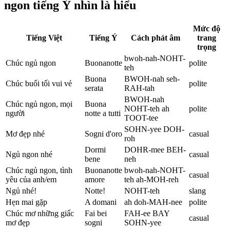
ngon tiếng Ý nhìn là hiểu
Mức độ
Tiếng Việt
Tiếng Ý
Cách phát âm
trang
trọng
bwoh-nah-NOHT-
Chúc ngủ ngon
Buonanotte
polite
teh
Buona
BWOH-nah seh-
Chúc buổi tối vui vẻ
polite
serata
RAH-tah
BWOH-nah
Chúc ngủ ngon, mọi
Buona
NOHT-teh ah
polite
người
notte a tutti
TOOT-tee
SOHN-yee DOH-
Mơ đẹp nhé
Sogni d'oro
casual
roh
Dormi
DOHR-mee BEH-
Ngủ ngon nhé
casual
bene
neh
Chúc ngủ ngon, tình
Buonanotte
bwoh-nah-NOHT-
casual
yêu của anh/em
amore
teh ah-MOH-reh
Ngủ nhé!
Notte!
NOHT-teh
slang
Hẹn mai gặp
A domani
ah doh-MAH-nee
polite
Chúc mơ những giấc
Fai bei
FAH-ee BAY
casual
mơ đẹp
sogni
SOHN-yee