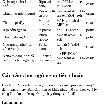
Nghỉ ngơi cho khỏe
Riposati
ree-POH-zah-tee
casual
nhé
bene
BEH-neh
Buonanotte
bwoh-nah-NOHT-
Chúc ngủ ngon, cưng
casual
tesoro
teh teh-ZOH-roh
Vado a
VAH-doh ah dohr-
Tôi đi ngủ đây
casual
dormire
MEE-reh
Hẹn sớm gặp lại
A presto
ah PREH-stoh
polite
Buon
bwohn ree-POH-
Chúc nghỉ ngơi tốt
polite
riposo
zoh
Ngủ ngoan nhé (nói
Fa' la
fah lah NAHN-
casual
với trẻ em)
nanna
nah
tee PEHN-soh
Anh/em đang nghĩ về
Ti penso,
bwoh-nah-NOHT-
casual
em/anh, chúc ngủ ngon
buonanotte
teh
Các câu chúc ngủ ngon tiêu chuẩn
Đây là những cách chúc ngủ ngon cốt lõi mà người nói tiếng Ý
dùng hằng ngày. Bạn cần hiểu sự khác nhau giữa chúng, và đây
cũng là điểm khiến người học hay dùng sai lúc đầu.
Buonanotte