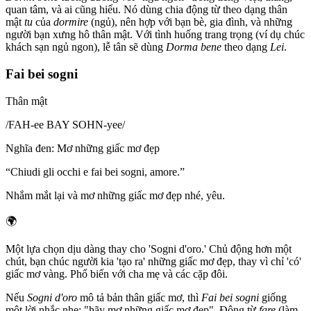
quan tâm, và ai cũng hiểu. Nó dùng chia động từ theo dạng thân
mật
tu
của
dormire
(ngủ), nên hợp với bạn bè, gia đình, và những
người bạn xưng hô thân mật. Với tình huống trang trọng (ví dụ chúc
khách sạn ngủ ngon), lễ tân sẽ dùng
Dorma bene
theo dạng
Lei
.
Fai bei sogni
Thân mật
/
FAH-ee BAY SOHN-yee
/
Nghĩa đen
:
Mơ những giấc mơ đẹp
“
Chiudi gli occhi e fai bei sogni, amore.
”
Nhắm mắt lại và mơ những giấc mơ đẹp nhé, yêu.
🌍
Một lựa chọn dịu dàng thay cho 'Sogni d'oro.' Chủ động hơn một
chút, bạn chúc người kia 'tạo ra' những giấc mơ đẹp, thay vì chỉ 'có'
giấc mơ vàng. Phổ biến với cha mẹ và các cặp đôi.
Nếu
Sogni d'oro
mô tả bản thân giấc mơ, thì
Fai bei sogni
giống
một lời nhắc nhẹ: "hãy mơ những giấc mơ đẹp". Động từ
fare
(làm,