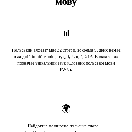
мову
📊
Польський алфавіт має 32 літери, зокрема 9, яких немає
в жодній іншій мові: ą, ć, ę, ł, ń, ó, ś, ź і ż. Кожна з них
позначає унікальний звук (Словник польської мови
PWN).
🌍
Найдовше поширене польське слово —