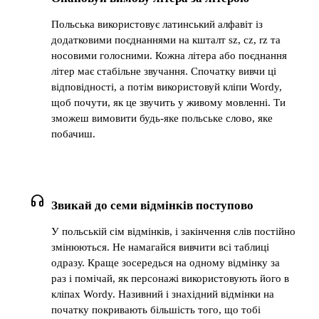
Польська використовує латинський алфавіт із
додатковими поєднаннями на кшталт sz, cz, rz та
носовими голосними. Кожна літера або поєднання
літер має стабільне звучання. Спочатку вивчи ці
відповідності, а потім використовуй кліпи Wordy,
щоб почути, як це звучить у живому мовленні. Ти
зможеш вимовити будь-яке польське слово, яке
побачиш.
headphones
Звикай до семи відмінків поступово
У польській сім відмінків, і закінчення слів постійно
змінюються. Не намагайся вивчити всі таблиці
одразу. Краще зосередься на одному відмінку за
раз і помічай, як персонажі використовують його в
кліпах Wordy. Називний і знахідний відмінки на
початку покривають більшість того, що тобі