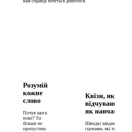
вам справді хочеться дивитися.
Розумій
кожне
Квізи, які не
слово
відчуваються
як навчання
Почув щось
нове? Ти
більше не
Швидкі завдання за
пропустиш
сценами, які ти