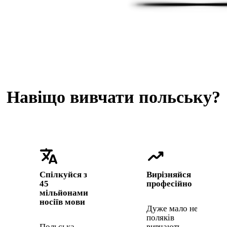
Навіщо вивчати польську?
translate
trending_up
Спілкуйся з
Вирізняйся
45
професійно
мільйонами
носіїв мови
Дуже мало не
поляків
Польська —
вивчають