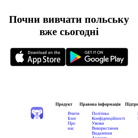
Почни вивчати польську
вже сьогодні
Продукт
Правова інформація
Підтр
Вчити
Політика
Блог
Конфіденційності
Про
Умови
нас
Використання
Видалення