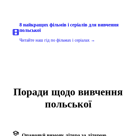
8 найкращих фільмів і серіалів для вивчення
польської
Читайте наш гід по фільмах і серіалах →
Поради щодо вивчення
польської
school
Опановуй вимову літера за літерою