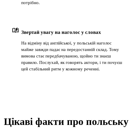
потрібно.
auto_stories
Звертай увагу на наголос у словах
На відміну від англійської, у польській наголос
майже завжди падає на передостанній склад. Тому
вимова стає передбачуваною, щойно ти знаєш
правило. Послухай, як говорять актори, і ти почуєш
цей стабільний ритм у кожному реченні.
Цікаві факти про польську