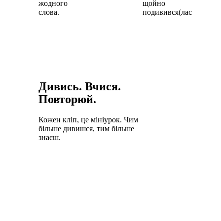
жодного
щойно
слова.
подивився(лася).
Дивись. Вчися.
Повторюй.
Кожен кліп, це мініурок. Чим
більше дивишся, тим більше
знаєш.