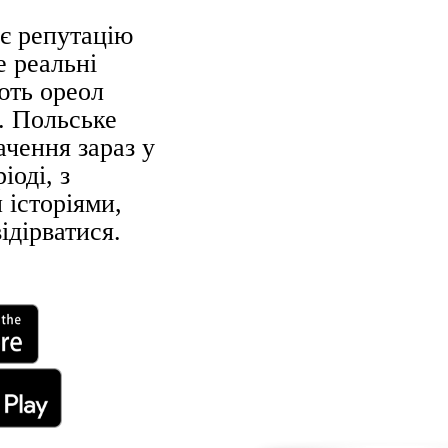
є репутацію
е реальні
ють ореол
. Польське
ачення зараз у
іоді, з
 історіями,
відірватися.