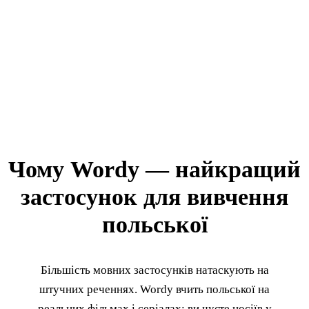
Чому Wordy — найкращий
застосунок для вивчення
польської
Більшість мовних застосунків натаскують на
штучних реченнях. Wordy вчить польської на
реальних фільмах і серіалах: ви чуєте носіїв у