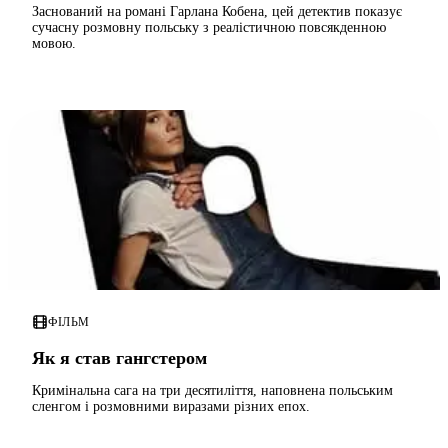
Заснований на романі Гарлана Кобена, цей детектив показує
сучасну розмовну польську з реалістичною повсякденною
мовою.
ФІЛЬМ
Як я став гангстером
Кримінальна сага на три десятиліття, наповнена польським
сленгом і розмовними виразами різних епох.