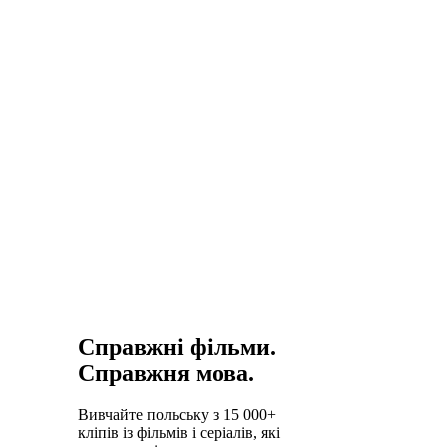
мови стануть
набагато
доступнішими.
Польська дає
міцну основу
для всієї
мовної
родини.
Справжні фільми.
Справжня мова.
Вивчайте польську з 15 000+
кліпів із фільмів і серіалів, які