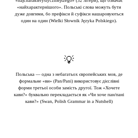
«najcharakterystyczniejszego» (32 літери), що означає
«найхарактернішого». Польські слова можуть бути
дуже довгими, бо префікси й суфікси нашаровуються
один на один (Wielki Słownik Języka Polskiego).
💡
Польська — одна з небагатьох європейських мов, де
формальне «ви» (Pan/Pani) використовує дієслівні
форми третьої особи замість другої. Тож «Хочете
кави?» буквально перекладається як «Чи хоче пан/пані
кави?» (Swan, Polish Grammar in a Nutshell)