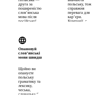
друга за
польську, тож це
поширеністю
справжня
слов’янська
перевага для
мова після
кар’єри.
російської.
Компанії, які
Польща має
ведуть бізнес у
одну з
Центральній
найбільших
Європі, цінують
language
економік ЄС,
польськомовних,
а польська
бо ринок
діаспора
великий, а
Опановуй
охоплює
конкуренція за
слов’янські
Велику
таланти низька.
мови швидше
Британію,
США,
Канаду та
Щойно ви
Німеччину.
опануєте
польську
граматику та
лексику,
чеська,
словацька й
інші
слов’янські