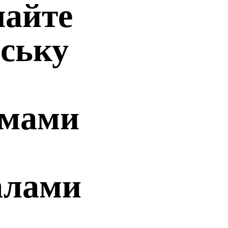
чайте
ську
ьмами
алами