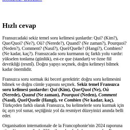
Hızlı cevap
Fransızcadaki sekiz temel soru kelimesi şunlardır: Qui? (Kim?),
Que/Quoi? (Ne?), Où? (Nerede?), Quand? (Ne zaman?), Pourquoi?
(Neden?), Comment? (Nasıl?), Quel/Quelle? (Hangi?), Combien?
(Ne kadar, kaç?). Fransızcada soru kurmanın üç farklı yolu vardır:
yükselen tonlama (günlük), est-ce que (standart) ve özne fiil
devrikliği (resmî). Doğru yapıyı seçmek, doğru kelimeyi bilmek
kadar önemlidir.
Fransızca soru sormak iki beceri gerektirir: doğru soru kelimesini
bilmek ve doğru cümle yapısını seçmek.
Sekiz temel Fransızca
soru kelimesi şunlardır:
Qui
(Kim),
Que/Quoi
(Ne),
Où
(Nerede),
Quand
(Ne zaman),
Pourquoi
(Neden),
Comment
(Nasıl),
Quel/Quelle
(Hangi), ve
Combien
(Ne kadar, kaç).
Türkçeden farklı olarak Fransızca, bu kelimelerle soru kurmak için
üç ayrı yol sunar, seçtiğiniz yol da resmiyet düzeyinizi anında belli
eder.
Organisation internationale de la Francophonie'nin 2024 raporuna