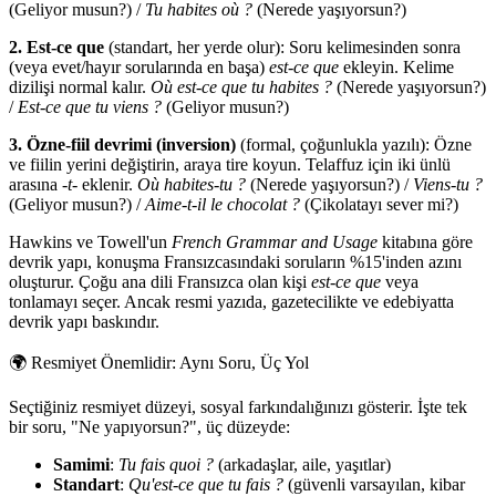
(Geliyor musun?) /
Tu habites où ?
(Nerede yaşıyorsun?)
2. Est-ce que
(standart, her yerde olur): Soru kelimesinden sonra
(veya evet/hayır sorularında en başa)
est-ce que
ekleyin. Kelime
dizilişi normal kalır.
Où est-ce que tu habites ?
(Nerede yaşıyorsun?)
/
Est-ce que tu viens ?
(Geliyor musun?)
3. Özne-fiil devrimi (inversion)
(formal, çoğunlukla yazılı): Özne
ve fiilin yerini değiştirin, araya tire koyun. Telaffuz için iki ünlü
arasına
-t-
eklenir.
Où habites-tu ?
(Nerede yaşıyorsun?) /
Viens-tu ?
(Geliyor musun?) /
Aime-t-il le chocolat ?
(Çikolatayı sever mi?)
Hawkins ve Towell'un
French Grammar and Usage
kitabına göre
devrik yapı, konuşma Fransızcasındaki soruların %15'inden azını
oluşturur. Çoğu ana dili Fransızca olan kişi
est-ce que
veya
tonlamayı seçer. Ancak resmi yazıda, gazetecilikte ve edebiyatta
devrik yapı baskındır.
🌍
Resmiyet Önemlidir: Aynı Soru, Üç Yol
Seçtiğiniz resmiyet düzeyi, sosyal farkındalığınızı gösterir. İşte tek
bir soru, "Ne yapıyorsun?", üç düzeyde:
Samimi
:
Tu fais quoi ?
(arkadaşlar, aile, yaşıtlar)
Standart
:
Qu'est-ce que tu fais ?
(güvenli varsayılan, kibar