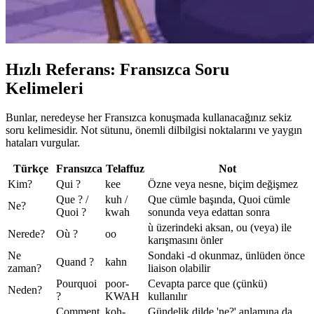
Hızlı Referans: Fransızca Soru
Kelimeleri
Bunlar, neredeyse her Fransızca konuşmada kullanacağınız sekiz
soru kelimesidir. Not sütunu, önemli dilbilgisi noktalarını ve yaygın
hataları vurgular.
Türkçe
Fransızca
Telaffuz
Not
Kim?
Qui ?
kee
Özne veya nesne, biçim değişmez
Que ? /
kuh /
Que cümle başında, Quoi cümle
Ne?
Quoi ?
kwah
sonunda veya edattan sonra
ù üzerindeki aksan, ou (veya) ile
Nerede?
Où ?
oo
karışmasını önler
Ne
Sondaki -d okunmaz, ünlüden önce
Quand ?
kahn
zaman?
liaison olabilir
Pourquoi
poor-
Cevapta parce que (çünkü)
Neden?
?
KWAH
kullanılır
Comment
koh-
Gündelik dilde 'ne?' anlamına da