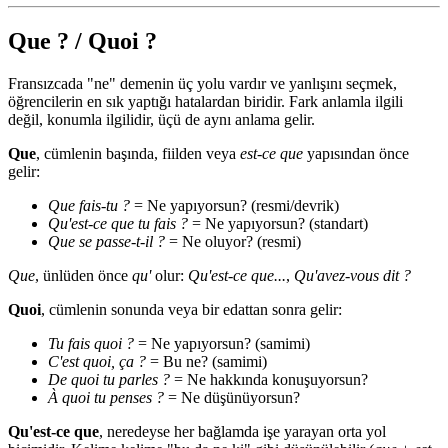
Que ? / Quoi ?
Fransızcada "ne" demenin üç yolu vardır ve yanlışını seçmek,
öğrencilerin en sık yaptığı hatalardan biridir. Fark anlamla ilgili
değil, konumla ilgilidir, üçü de aynı anlama gelir.
Que
, cümlenin başında, fiilden veya
est-ce que
yapısından önce
gelir:
Que fais-tu ?
= Ne yapıyorsun? (resmi/devrik)
Qu'est-ce que tu fais ?
= Ne yapıyorsun? (standart)
Que se passe-t-il ?
= Ne oluyor? (resmi)
Que
, ünlüden önce
qu'
olur:
Qu'est-ce que...
,
Qu'avez-vous dit ?
Quoi
, cümlenin sonunda veya bir edattan sonra gelir:
Tu fais quoi ?
= Ne yapıyorsun? (samimi)
C'est quoi, ça ?
= Bu ne? (samimi)
De quoi tu parles ?
= Ne hakkında konuşuyorsun?
À quoi tu penses ?
= Ne düşünüyorsun?
Qu'est-ce que
, neredeyse her bağlamda işe yarayan orta yol