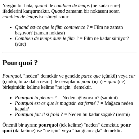
Yaygın bir hata,
quand
ile
combien de temps
(ne kadar süre)
ifadelerini karıştırmaktır.
Quand
zamanın bir noktasını sorar,
combien de temps
ise süreyi sorar:
Quand est-ce que le film commence ?
= Film ne zaman
başlıyor? (zaman noktası)
Combien de temps dure le film ?
= Film ne kadar sürüyor?
(süre)
Pourquoi ?
Pourquoi
, "neden" demektir ve genelde
parce que
(çünkü) veya
car
(çünkü, biraz daha resmi) ile cevaplanır.
pour
(için) +
quoi
(ne)
birleşimidir, kelime kelime "ne için" demektir.
Pourquoi tu pleures ?
= Neden ağlıyorsun? (samimi)
Pourquoi est-ce que le magasin est fermé ?
= Mağaza neden
kapalı?
Pourquoi fait-il si froid ?
= Neden bu kadar soğuk? (resmi)
Önemli bir ayrım:
pourquoi
(tek kelime) "neden" demektir,
pour
quoi
(iki kelime) ise "ne için" veya "hangi amaçla" demektir: