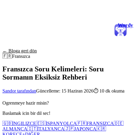
Wordy
← Bloga geri dön
🇫🇷
Fransızca
Fransızca Soru Kelimeleri: Soru
Sormanın Eksiksiz Rehberi
Sandor tarafından
Güncelleme: 15 Haziran 2026
⏱
10 dk okuma
Ogrenmeye hazir misin?
Baslamak icin bir dil sec!
🇬🇧
İNGILIZCE
🇪🇸
İSPANYOLCA
🇫🇷
FRANSIZCA
🇩🇪
ALMANCA
🇮🇹
İTALYANCA
🇯🇵
JAPONCA
🇰🇷
KORECE
+
DIĞER...