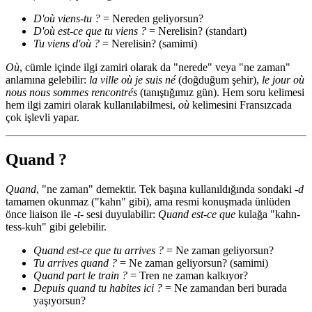
D'où viens-tu ?
= Nereden geliyorsun?
D'où est-ce que tu viens ?
= Nerelisin? (standart)
Tu viens d'où ?
= Nerelisin? (samimi)
Où
, cümle içinde ilgi zamiri olarak da "nerede" veya "ne zaman"
anlamına gelebilir:
la ville où je suis né
(doğduğum şehir),
le jour où
nous nous sommes rencontrés
(tanıştığımız gün). Hem soru kelimesi
hem ilgi zamiri olarak kullanılabilmesi,
où
kelimesini Fransızcada
çok işlevli yapar.
Quand ?
Quand
, "ne zaman" demektir. Tek başına kullanıldığında sondaki
-d
tamamen okunmaz ("kahn" gibi), ama resmi konuşmada ünlüden
önce liaison ile
-t-
sesi duyulabilir:
Quand est-ce que
kulağa "kahn-
tess-kuh" gibi gelebilir.
Quand est-ce que tu arrives ?
= Ne zaman geliyorsun?
Tu arrives quand ?
= Ne zaman geliyorsun? (samimi)
Quand part le train ?
= Tren ne zaman kalkıyor?
Depuis quand tu habites ici ?
= Ne zamandan beri burada
yaşıyorsun?