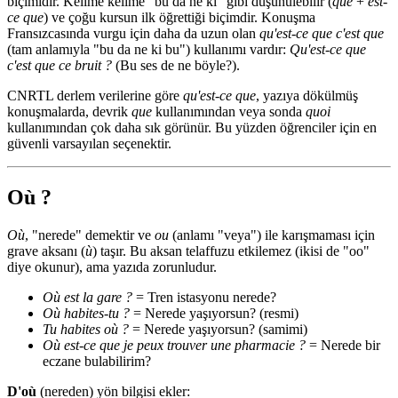
biçimidir. Kelime kelime "bu da ne ki" gibi düşünülebilir (
que
+
est-
ce que
) ve çoğu kursun ilk öğrettiği biçimdir. Konuşma
Fransızcasında vurgu için daha da uzun olan
qu'est-ce que c'est que
(tam anlamıyla "bu da ne ki bu") kullanımı vardır:
Qu'est-ce que
c'est que ce bruit ?
(Bu ses de ne böyle?).
CNRTL derlem verilerine göre
qu'est-ce que
, yazıya dökülmüş
konuşmalarda, devrik
que
kullanımından veya sonda
quoi
kullanımından çok daha sık görünür. Bu yüzden öğrenciler için en
güvenli varsayılan seçenektir.
Où ?
Où
, "nerede" demektir ve
ou
(anlamı "veya") ile karışmaması için
grave aksanı (
ù
) taşır. Bu aksan telaffuzu etkilemez (ikisi de "oo"
diye okunur), ama yazıda zorunludur.
Où est la gare ?
= Tren istasyonu nerede?
Où habites-tu ?
= Nerede yaşıyorsun? (resmi)
Tu habites où ?
= Nerede yaşıyorsun? (samimi)
Où est-ce que je peux trouver une pharmacie ?
= Nerede bir
eczane bulabilirim?
D'où
(nereden) yön bilgisi ekler: