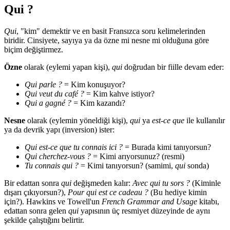
Qui ?
Qui
, "kim" demektir ve en basit Fransızca soru kelimelerinden
biridir. Cinsiyete, sayıya ya da özne mi nesne mi olduğuna göre
biçim değiştirmez.
Özne
olarak (eylemi yapan kişi),
qui
doğrudan bir fiille devam eder:
Qui parle ?
= Kim konuşuyor?
Qui veut du café ?
= Kim kahve istiyor?
Qui a gagné ?
= Kim kazandı?
Nesne
olarak (eylemin yöneldiği kişi),
qui
ya
est-ce que
ile kullanılır
ya da devrik yapı (inversion) ister:
Qui est-ce que tu connais ici ?
= Burada kimi tanıyorsun?
Qui cherchez-vous ?
= Kimi arıyorsunuz? (resmi)
Tu connais qui ?
= Kimi tanıyorsun? (samimi,
qui
sonda)
Bir edattan sonra
qui
değişmeden kalır:
Avec qui tu sors ?
(Kiminle
dışarı çıkıyorsun?),
Pour qui est ce cadeau ?
(Bu hediye kimin
için?). Hawkins ve Towell'un
French Grammar and Usage
kitabı,
edattan sonra gelen
qui
yapısının üç resmiyet düzeyinde de aynı
şekilde çalıştığını belirtir.