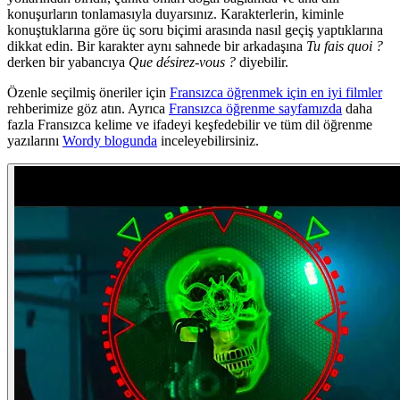
konuşurların tonlamasıyla duyarsınız. Karakterlerin, kiminle
konuştuklarına göre üç soru biçimi arasında nasıl geçiş yaptıklarına
dikkat edin. Bir karakter aynı sahnede bir arkadaşına
Tu fais quoi ?
derken bir yabancıya
Que désirez-vous ?
diyebilir.
Özenle seçilmiş öneriler için
Fransızca öğrenmek için en iyi filmler
rehberimize göz atın. Ayrıca
Fransızca öğrenme sayfamızda
daha
fazla Fransızca kelime ve ifadeyi keşfedebilir ve tüm dil öğrenme
yazılarını
Wordy blogunda
inceleyebilirsiniz.