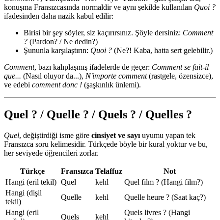
konuşma Fransızcasında normaldir ve aynı şekilde kullanılan
Quoi ?
ifadesinden daha nazik kabul edilir:
Birisi bir şey söyler, siz kaçırırsınız. Şöyle dersiniz:
Comment
?
(Pardon? / Ne dedin?)
Şununla karşılaştırın:
Quoi ?
(Ne?! Kaba, hatta sert gelebilir.)
Comment
, bazı kalıplaşmış ifadelerde de geçer:
Comment se fait-il
que...
(Nasıl oluyor da...),
N'importe comment
(rastgele, özensizce),
ve edebi
comment donc !
(şaşkınlık ünlemi).
Quel ? / Quelle ? / Quels ? / Quelles ?
Quel
, değiştirdiği isme göre
cinsiyet ve sayı
uyumu yapan tek
Fransızca soru kelimesidir. Türkçede böyle bir kural yoktur ve bu,
her seviyede öğrencileri zorlar.
Türkçe
Fransızca
Telaffuz
Not
Hangi (eril tekil)
Quel
kehl
Quel film ? (Hangi film?)
Hangi (dişil
Quelle
kehl
Quelle heure ? (Saat kaç?)
tekil)
Hangi (eril
Quels livres ? (Hangi
Quels
kehl