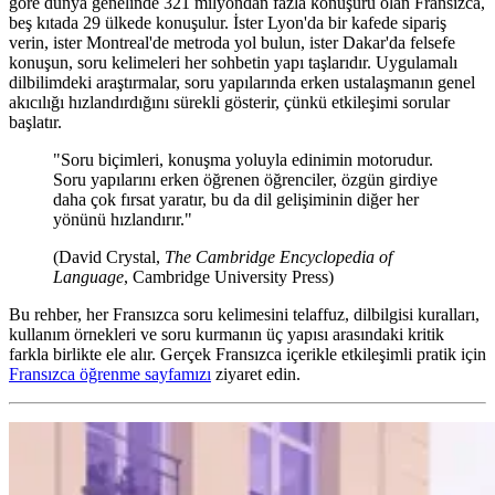
göre dünya genelinde 321 milyondan fazla konuşuru olan Fransızca,
beş kıtada 29 ülkede konuşulur. İster Lyon'da bir kafede sipariş
verin, ister Montreal'de metroda yol bulun, ister Dakar'da felsefe
konuşun, soru kelimeleri her sohbetin yapı taşlarıdır. Uygulamalı
dilbilimdeki araştırmalar, soru yapılarında erken ustalaşmanın genel
akıcılığı hızlandırdığını sürekli gösterir, çünkü etkileşimi sorular
başlatır.
"Soru biçimleri, konuşma yoluyla edinimin motorudur.
Soru yapılarını erken öğrenen öğrenciler, özgün girdiye
daha çok fırsat yaratır, bu da dil gelişiminin diğer her
yönünü hızlandırır."
(David Crystal,
The Cambridge Encyclopedia of
Language
, Cambridge University Press)
Bu rehber, her Fransızca soru kelimesini telaffuz, dilbilgisi kuralları,
kullanım örnekleri ve soru kurmanın üç yapısı arasındaki kritik
farkla birlikte ele alır. Gerçek Fransızca içerikle etkileşimli pratik için
Fransızca öğrenme sayfamızı
ziyaret edin.