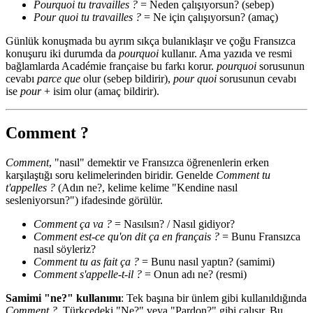
Pourquoi tu travailles ?
= Neden çalışıyorsun? (sebep)
Pour quoi tu travailles ?
= Ne için çalışıyorsun? (amaç)
Günlük konuşmada bu ayrım sıkça bulanıklaşır ve çoğu Fransızca
konuşuru iki durumda da
pourquoi
kullanır. Ama yazıda ve resmi
bağlamlarda Académie française bu farkı korur.
pourquoi
sorusunun
cevabı
parce que
olur (sebep bildirir),
pour quoi
sorusunun cevabı
ise
pour
+ isim olur (amaç bildirir).
Comment ?
Comment
, "nasıl" demektir ve Fransızca öğrenenlerin erken
karşılaştığı soru kelimelerinden biridir. Genelde
Comment tu
t'appelles ?
(Adın ne?, kelime kelime "Kendine nasıl
sesleniyorsun?") ifadesinde görülür.
Comment ça va ?
= Nasılsın? / Nasıl gidiyor?
Comment est-ce qu'on dit ça en français ?
= Bunu Fransızca
nasıl söyleriz?
Comment tu as fait ça ?
= Bunu nasıl yaptın? (samimi)
Comment s'appelle-t-il ?
= Onun adı ne? (resmi)
Samimi "ne?" kullanımı
: Tek başına bir ünlem gibi kullanıldığında
Comment ?
, Türkçedeki "Ne?" veya "Pardon?" gibi çalışır. Bu,