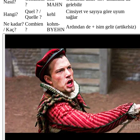
Nasıl?
?
MAHN
gelebilir
Quel ? /
Cinsiyet ve sayıya göre uyum
Hangi?
kehl
Quelle ?
sağlar
Ne kadar?
Combien
kohm-
Ardından de + isim gelir (artikelsiz)
/ Kaç?
?
BYEHN