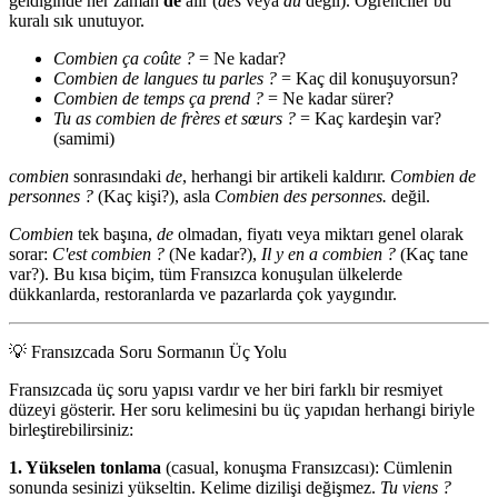
geldiğinde her zaman
de
alır (
des
veya
du
değil). Öğrenciler bu
kuralı sık unutuyor.
Combien ça coûte ?
= Ne kadar?
Combien de langues tu parles ?
= Kaç dil konuşuyorsun?
Combien de temps ça prend ?
= Ne kadar sürer?
Tu as combien de frères et sœurs ?
= Kaç kardeşin var?
(samimi)
combien
sonrasındaki
de
, herhangi bir artikeli kaldırır.
Combien de
personnes ?
(Kaç kişi?), asla
Combien des personnes.
değil.
Combien
tek başına,
de
olmadan, fiyatı veya miktarı genel olarak
sorar:
C'est combien ?
(Ne kadar?),
Il y en a combien ?
(Kaç tane
var?). Bu kısa biçim, tüm Fransızca konuşulan ülkelerde
dükkanlarda, restoranlarda ve pazarlarda çok yaygındır.
💡
Fransızcada Soru Sormanın Üç Yolu
Fransızcada üç soru yapısı vardır ve her biri farklı bir resmiyet
düzeyi gösterir. Her soru kelimesini bu üç yapıdan herhangi biriyle
birleştirebilirsiniz:
1. Yükselen tonlama
(casual, konuşma Fransızcası): Cümlenin
sonunda sesinizi yükseltin. Kelime dizilişi değişmez.
Tu viens ?