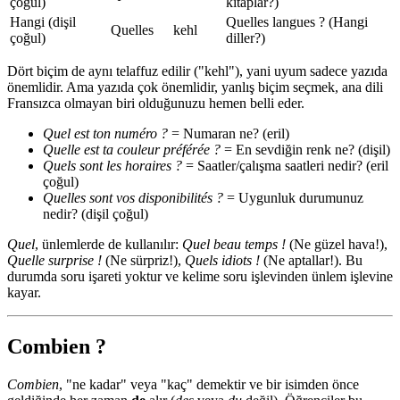
çoğul)
kitaplar?)
Hangi (dişil
Quelles langues ? (Hangi
Quelles
kehl
çoğul)
diller?)
Dört biçim de aynı telaffuz edilir ("kehl"), yani uyum sadece yazıda
önemlidir. Ama yazıda çok önemlidir, yanlış biçim seçmek, ana dili
Fransızca olmayan biri olduğunuzu hemen belli eder.
Quel est ton numéro ?
= Numaran ne? (eril)
Quelle est ta couleur préférée ?
= En sevdiğin renk ne? (dişil)
Quels sont les horaires ?
= Saatler/çalışma saatleri nedir? (eril
çoğul)
Quelles sont vos disponibilités ?
= Uygunluk durumunuz
nedir? (dişil çoğul)
Quel
, ünlemlerde de kullanılır:
Quel beau temps !
(Ne güzel hava!),
Quelle surprise !
(Ne sürpriz!),
Quels idiots !
(Ne aptallar!). Bu
durumda soru işareti yoktur ve kelime soru işlevinden ünlem işlevine
kayar.
Combien ?
Combien
, "ne kadar" veya "kaç" demektir ve bir isimden önce