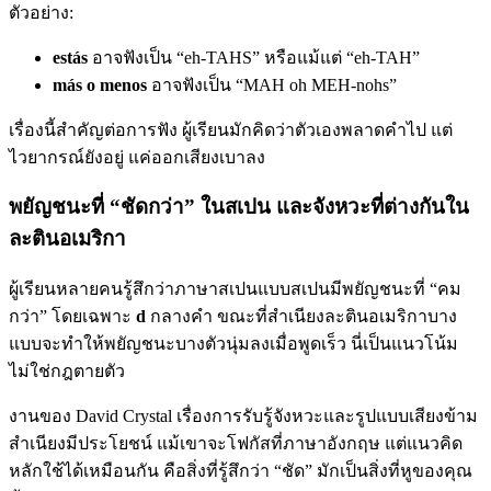
ตัวอย่าง:
estás
อาจฟังเป็น “eh-TAHS” หรือแม้แต่ “eh-TAH”
más o menos
อาจฟังเป็น “MAH oh MEH-nohs”
เรื่องนี้สำคัญต่อการฟัง ผู้เรียนมักคิดว่าตัวเองพลาดคำไป แต่
ไวยากรณ์ยังอยู่ แค่ออกเสียงเบาลง
พยัญชนะที่ “ชัดกว่า” ในสเปน และจังหวะที่ต่างกันใน
ละตินอเมริกา
ผู้เรียนหลายคนรู้สึกว่าภาษาสเปนแบบสเปนมีพยัญชนะที่ “คม
กว่า” โดยเฉพาะ
d
กลางคำ ขณะที่สำเนียงละตินอเมริกาบาง
แบบจะทำให้พยัญชนะบางตัวนุ่มลงเมื่อพูดเร็ว นี่เป็นแนวโน้ม
ไม่ใช่กฎตายตัว
งานของ David Crystal เรื่องการรับรู้จังหวะและรูปแบบเสียงข้าม
สำเนียงมีประโยชน์ แม้เขาจะโฟกัสที่ภาษาอังกฤษ แต่แนวคิด
หลักใช้ได้เหมือนกัน คือสิ่งที่รู้สึกว่า “ชัด” มักเป็นสิ่งที่หูของคุณ