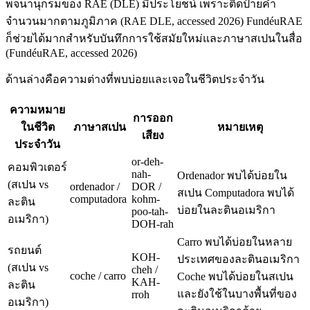
พจนานุกรมของ RAE (DLE) มีประโยชน์ เพราะติดป้ายคำ
จำนวนมากตามภูมิภาค (RAE DLE, accessed 2026) FundéuRAE
ก็ช่วยได้มากสำหรับบันทึกการใช้สมัยใหม่และภาษาสเปนในสื่อ
(FundéuRAE, accessed 2026)
ด้านล่างคือความต่างที่พบบ่อยและเจอในชีวิตประจำวัน
ความหมาย
การออก
ในชีวิต
ภาษาสเปน
หมายเหตุ
เสียง
ประจำวัน
or-deh-
คอมพิวเตอร์
nah-
Ordenador พบได้บ่อยใน
(สเปน vs
ordenador /
DOR /
สเปน Computadora พบได้
computadora
kohm-
ละติน
บ่อยในละตินอเมริกา
poo-tah-
อเมริกา)
DOH-rah
Carro พบได้บ่อยในหลาย
รถยนต์
KOH-
ประเทศของละตินอเมริกา
(สเปน vs
cheh /
coche / carro
Coche พบได้บ่อยในสเปน
KAH-
ละติน
และยังใช้ในบางพื้นที่ของ
rroh
อเมริกา)