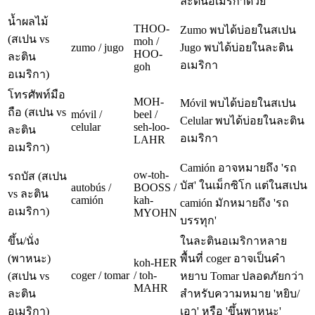
ละตินอเมริกาด้วย
น้ำผลไม้
THOO-
Zumo พบได้บ่อยในสเปน
(สเปน vs
moh /
zumo / jugo
Jugo พบได้บ่อยในละติน
HOO-
ละติน
อเมริกา
goh
อเมริกา)
โทรศัพท์มือ
MOH-
Móvil พบได้บ่อยในสเปน
ถือ (สเปน vs
móvil /
beel /
Celular พบได้บ่อยในละติน
celular
seh-loo-
ละติน
อเมริกา
LAHR
อเมริกา)
Camión อาจหมายถึง 'รถ
ow-toh-
รถบัส (สเปน
บัส' ในเม็กซิโก แต่ในสเปน
autobús /
BOOSS /
vs ละติน
camión
kah-
camión มักหมายถึง 'รถ
อเมริกา)
MYOHN
บรรทุก'
ขึ้น/นั่ง
ในละตินอเมริกาหลาย
(พาหนะ)
พื้นที่ coger อาจเป็นคำ
koh-HER
coger / tomar
/ toh-
(สเปน vs
หยาบ Tomar ปลอดภัยกว่า
MAHR
ละติน
สำหรับความหมาย 'หยิบ/
อเมริกา)
เอา' หรือ 'ขึ้นพาหนะ'