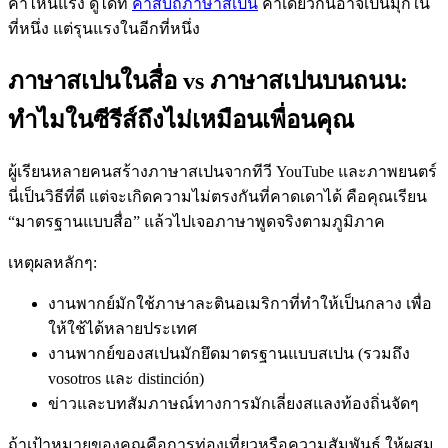
คำไหนแรง ดูได้ที่
คำสบถภาษาสเปน
คำเดียวกันอาจเป็นมุกใน
ที่หนึ่ง แต่รุนแรงในอีกที่หนึ่ง
ภาษาสเปนในสื่อ vs ภาษาสเปนบนถนน:
ทำไมในซีรีส์ถึงไม่เหมือนเพื่อนคุณ
ผู้เรียนหลายคนสร้างภาษาสเปนจากทีวี YouTube และภาพยนตร์
นี่เป็นวิธีที่ดี แต่จะเกิดความไม่ตรงกันที่คาดเดาได้ คือคุณเรียน
“มาตรฐานแบบสื่อ” แล้วไปเจอภาษาพูดจริงตามภูมิภาค
เหตุผลหลักๆ:
งานพากย์มักใช้ภาษาละตินอเมริกาที่ทำให้เป็นกลาง เพื่อ
ให้ใช้ได้หลายประเทศ
งานพากย์ของสเปนมักยึดมาตรฐานแบบสเปน (รวมถึง
vosotros และ distinción)
ข่าวและบทสัมภาษณ์ทางการมักเลี่ยงสแลงท้องถิ่นจัดๆ
ถ้าเป้าหมายของคุณคือการท่องเที่ยวหรือความสัมพันธ์ ให้ผสม