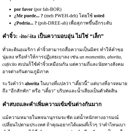
por favor
(por fah-BOR)
¿Me puede... ?
(meh PWEH-deh) โดยใช้
usted
¿Podría... ?
(poh-DREE-ah) เพื่อสุภาพขึ้นอีกระดับ
คำจิ๋ว: -ito/-ita เป็นความอบอุ่น ไม่ใช่ “เล็ก”
ทั่วละตินอเมริกา คำจิ๋วสามารถสื่อความเป็นมิตร ทำให้คำขอ
นุ่มลง หรือทำให้การปฏิเสธเบาลง เช่น
un momentito
,
ahorita
,
cafecito
สเปนก็ใช้คำจิ๋วเหมือนกัน แต่ความถี่และนัยทางสังคม
อาจต่างกันตามภูมิภาค
ระวังคำว่า
ahorita
ในบางที่แปลว่า “เดี๋ยวนี้” แต่บางที่อาจหมาย
ถึง “อีกสักพัก” หรือ “เดี๋ยว” บริบทและน้ำเสียงเป็นตัวตัดสิน
คำสบถและคำเพิ่มความเข้มข้นต่างกันมาก
แม้ความหมายในพจนานุกรมจะชัด แต่น้ำหนักทางอารมณ์
เปลี่ยนไปตามประเทศ ถ้าคุณอยากได้แผนที่เร็วๆ ว่าคำไหนเบา