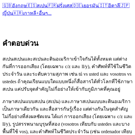
🇬🇧
อังกฤษ
🇪🇸
สเปน
🇫🇷
ฝรั่งเศส
🇩🇪
เยอรมัน
🇮🇹
อิตาลี
🇯🇵
ญี่ปุ่น
🇰🇷
เกาหลี
+
อื่นๆ...
คำตอบด่วน
สเปนสเปนและสเปนละตินอเมริกาเข้าใจกันได้ทั้งหมด แต่ต่าง
กันที่การออกเสียง (โดยเฉพาะ c/z และ ll/y), คำศัพท์ที่ใช้ในชีวิต
ประจำวัน และระดับความสุภาพ เช่น tú vs usted และ vosotros vs
ustedes ถ้าคุณเรียนแบบใดแบบหนึ่งก็สื่อสารได้ทั่วโลกที่ใช้ภาษา
สเปน แค่ปรับจุดสำคัญไม่กี่อย่างให้เข้ากับภูมิภาคที่คุณอยู่
ภาษาสเปนแบบสเปน (สเปน) และภาษาสเปนแบบละตินอเมริกา
เป็นภาษาเดียวกัน และสื่อสารกันรู้เรื่อง แต่ต่างกันในจุดสำคัญ
ไม่กี่อย่างที่ส่งผลชัดเจน ได้แก่ การออกเสียง (โดยเฉพาะ c/z และ
ll/y), รูปสรรพนามบุรุษที่สอง (vosotros เทียบกับ ustedes และบาง
พื้นที่ใช้ vos), และคำศัพท์ในชีวิตประจำวัน (เช่น ordenador เทียบ