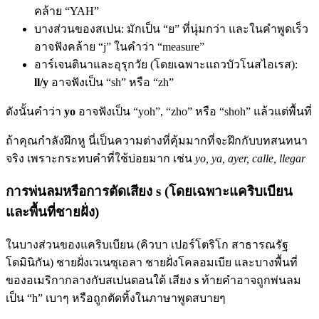
คล้าย “YAH”
บางส่วนของสเปน: มักเป็น “ย” ที่นุ่มกว่า และในคำพูดเร็ว
อาจฟังคล้าย “j” ในคำว่า “measure”
อาร์เจนตินาและอุรุกวัย (โดยเฉพาะแถวบัวโนสไอเรส):
ll/y
อาจฟังเป็น “sh” หรือ “zh”
ดังนั้นคำว่า
yo
อาจฟังเป็น “yoh”, “zho” หรือ “shoh” แล้วแต่พื้นที่
ถ้าคุณกำลังฝึกหู นี่เป็นความต่างที่คุ้มมากที่จะฝึกกับบทสนทนา
จริง เพราะกระทบคำที่ใช้บ่อยมาก เช่น
yo, ya, ayer, calle, llegar
การพ่นลมหรือการตัดเสียง s (โดยเฉพาะแคริบเบียน
และพื้นที่ชายฝั่ง)
ในบางส่วนของแคริบเบียน (คิวบา เปอร์โตริโก สาธารณรัฐ
โดมินิกัน) ชายฝั่งเวเนซุเอลา ชายฝั่งโคลอมเบีย และบางพื้นที่
ของอเมริกากลางกับสเปนตอนใต้ เสียง
s
ท้ายคำอาจถูกพ่นลม
เป็น “h” เบาๆ หรือถูกตัดทิ้งในภาษาพูดสบายๆ