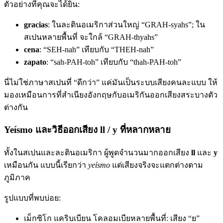
ตัวอย่างที่คุณจะได้ยิน:
gracias
: ในละตินอเมริกาส่วนใหญ่ “GRAH-syahs”; ใน
สเปนหลายพื้นที่ จะใกล้ “GRAH-thyahs”
cena
: “SEH-nah” เทียบกับ “THEH-nah”
zapato
: “sah-PAH-toh” เทียบกับ “thah-PAH-toh”
นี่ไม่ใช่ภาษาสเปนที่ “ดีกว่า” แค่มันเป็นระบบเสียงคนละแบบ ให้
มองเหมือนการที่สำเนียงอังกฤษกับอเมริกันออกเสียงสระบางตัว
ต่างกัน
Yeísmo และวิธีออกเสียง ll / y ที่หลากหลาย
ทั้งในสเปนและละตินอเมริกา ผู้พูดจำนวนมากออกเสียง
ll
และ
y
เหมือนกัน แบบนี้เรียกว่า
yeísmo
แต่เสียงจริงจะแตกต่างตาม
ภูมิภาค
รูปแบบที่พบบ่อย:
เม็กซิโก แคริบเบียน โคลอมเบียหลายพื้นที่: เสียง “ย”