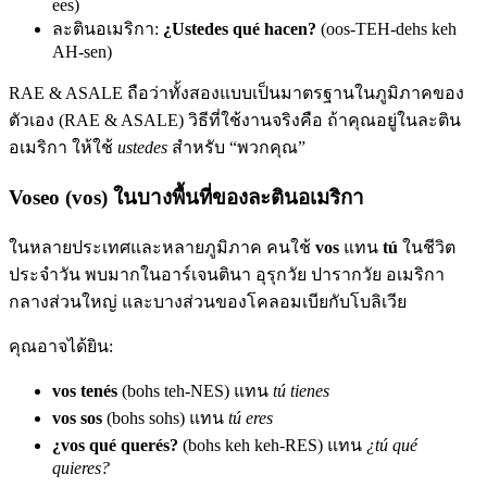
ees)
ละตินอเมริกา:
¿Ustedes qué hacen?
(oos-TEH-dehs keh
AH-sen)
RAE & ASALE ถือว่าทั้งสองแบบเป็นมาตรฐานในภูมิภาคของ
ตัวเอง (RAE & ASALE) วิธีที่ใช้งานจริงคือ ถ้าคุณอยู่ในละติน
อเมริกา ให้ใช้
ustedes
สำหรับ “พวกคุณ”
Voseo (vos) ในบางพื้นที่ของละตินอเมริกา
ในหลายประเทศและหลายภูมิภาค คนใช้
vos
แทน
tú
ในชีวิต
ประจำวัน พบมากในอาร์เจนตินา อุรุกวัย ปารากวัย อเมริกา
กลางส่วนใหญ่ และบางส่วนของโคลอมเบียกับโบลิเวีย
คุณอาจได้ยิน:
vos tenés
(bohs teh-NES) แทน
tú tienes
vos sos
(bohs sohs) แทน
tú eres
¿vos qué querés?
(bohs keh keh-RES) แทน
¿tú qué
quieres?