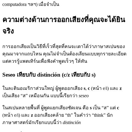
computadora ฯลฯ) เมื่อจำเป็น
ความต่างด้านการออกเสียงที่คุณจะได้ยิน
จริง
การออกเสียงเป็นวิธีที่เร็วที่สุดที่คนจะเดาได้ว่าภาษาสเปนของ
คุณมาจากแถบไหน คุณไม่จำเป็นต้องเลียนแบบทุกรายละเอียด
แต่ควรรู้แพตเทิร์นเพื่อฟังคำพูดเร็วๆ ให้ทัน
Seseo เทียบกับ distinción (c/z เทียบกับ s)
ในละตินอเมริกาส่วนใหญ่ ผู้พูดออกเสียง
s
,
c
(หน้า e/i) และ
z
เป็นเสียง “ส” เหมือนกัน แบบนี้เรียกว่า
seseo
ในสเปนหลายพื้นที่ ผู้พูดแยกเสียงชัดเจน คือ
s
เป็น “ส” แต่
c
(หน้า e/i) และ
z
ออกเสียงคล้าย “th” ในคำว่า “think” นัก
ภาษาศาสตร์มักเรียกแบบนี้ว่า
distinción