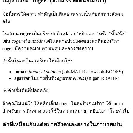
ปัญหาเรื่อง “coger” (สเปน vs ละตินอเมริกา)
ข้อนี้ควรให้ความสำคัญเป็นพิเศษ เพราะเป็นกับดักทางสังคม
จริง
ในสเปน
coger
เป็นกริยาปกติ แปลว่า “หยิบ/เอา” หรือ “ขึ้น/นั่ง”
เช่น
coger el autobús
แต่ในหลายประเทศของละตินอเมริกา
coger
มีความหมายทางเพศ และอาจฟังหยาบ
ดังนั้นในละตินอเมริกา ให้เลือกใช้:
tomar
:
tomar el autobús
(toh-MAHR el ow-toh-BOOSS)
agarrar
ในบางพื้นที่:
agarrar el bus
(ah-gah-RRAHR)
⚠️
ค่าเริ่มต้นที่ปลอดภัย
ถ้าคุณไม่แน่ใจ ให้หลีกเลี่ยง coger ในละตินอเมริกา ใช้ tomar
สำหรับการเดินทาง และใช้ในความหมาย “หยิบ/เอา” โดยทั่วไป
คำที่เหมือนกันแต่หมายถึงคนละอย่างในภาษาสเปน