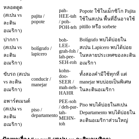
หลอดดูด
pah-
Popote ใช้ในเม็กซิโก Pajita
(สเปน vs
pajita /
HEE-tah
ใช้ในสเปน พื้นที่อื่นอาจใช้
popote
/ poh-
ละติน
pitillo หรือ sorbete
POH-teh
อเมริกา)
ปากกา
Bolígrafo พบได้บ่อยใน
boh-
LEE-
(สเปน vs
สเปน Lapicero พบได้บ่อย
bolígrafo /
grah-foh /
lapicero
ละติน
ในหลายประเทศของละติน
lah-pee-
SEH-roh
อเมริกา)
อเมริกา
kohn-
ขับรถ (สเปน
ทั้งสองคำมีใช้ทุกที่ แต่
doo-
conducir /
vs ละติน
SEER /
manejar พบบ่อยเป็นพิเศษ
manejar
mah-neh-
อเมริกา)
ในละตินอเมริกา
HAHR
อพาร์ตเมนต์
PEE-soh
Piso พบได้บ่อยในสเปน
/ deh-par-
(สเปน vs
piso /
tah-
Departamento พบได้บ่อยใน
departamento
ละติน
MEHN-
ละตินอเมริกาส่วนใหญ่
toh
อเมริกา)