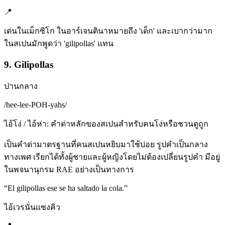
📍
เด่นในเม็กซิโก ในอาร์เจนตินาหมายถึง 'เด็ก' และเบากว่ามาก
ในสเปนมักพูดว่า 'gilipollas' แทน
9. Gilipollas
ปานกลาง
/
hee-lee-POH-yahs
/
ไอ้โง่ / ไอ้ห่า: คำด่าหลักของสเปนสำหรับคนโง่หรือชวนดูถูก
เป็นคำด่ามาตรฐานที่คนสเปนหยิบมาใช้บ่อย รูปคำเป็นกลาง
ทางเพศ เรียกได้ทั้งผู้ชายและผู้หญิงโดยไม่ต้องเปลี่ยนรูปคำ มีอยู่
ในพจนานุกรม RAE อย่างเป็นทางการ
“
El gilipollas ese se ha saltado la cola.
”
ไอ้เวรนั่นแซงคิว