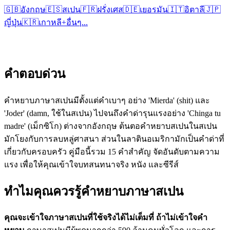
🇬🇧
อังกฤษ
🇪🇸
สเปน
🇫🇷
ฝรั่งเศส
🇩🇪
เยอรมัน
🇮🇹
อิตาลี
🇯🇵
ญี่ปุ่น
🇰🇷
เกาหลี
+
อื่นๆ...
คำตอบด่วน
คำหยาบภาษาสเปนมีตั้งแต่คำเบาๆ อย่าง 'Mierda' (shit) และ
'Joder' (damn, ใช้ในสเปน) ไปจนถึงคำด่ารุนแรงอย่าง 'Chinga tu
madre' (เม็กซิโก) ต่างจากอังกฤษ ต้นตอคำหยาบสเปนในสเปน
มักโยงกับการลบหลู่ศาสนา ส่วนในลาตินอเมริกามักเป็นคำด่าที่
เกี่ยวกับครอบครัว คู่มือนี้รวม 15 คำสำคัญ จัดอันดับตามความ
แรง เพื่อให้คุณเข้าใจบทสนทนาจริง หนัง และซีรีส์
ทำไมคุณควรรู้คำหยาบภาษาสเปน
คุณจะเข้าใจภาษาสเปนที่ใช้จริงได้ไม่เต็มที่ ถ้าไม่เข้าใจคำ