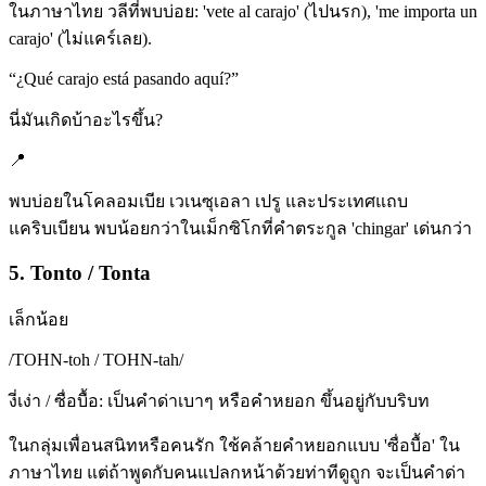
ในภาษาไทย วลีที่พบบ่อย: 'vete al carajo' (ไปนรก), 'me importa un
carajo' (ไม่แคร์เลย).
“
¿Qué carajo está pasando aquí?
”
นี่มันเกิดบ้าอะไรขึ้น?
📍
พบบ่อยในโคลอมเบีย เวเนซุเอลา เปรู และประเทศแถบ
แคริบเบียน พบน้อยกว่าในเม็กซิโกที่คำตระกูล 'chingar' เด่นกว่า
5. Tonto / Tonta
เล็กน้อย
/
TOHN-toh / TOHN-tah
/
งี่เง่า / ซื่อบื้อ: เป็นคำด่าเบาๆ หรือคำหยอก ขึ้นอยู่กับบริบท
ในกลุ่มเพื่อนสนิทหรือคนรัก ใช้คล้ายคำหยอกแบบ 'ซื่อบื้อ' ใน
ภาษาไทย แต่ถ้าพูดกับคนแปลกหน้าด้วยท่าทีดูถูก จะเป็นคำด่า