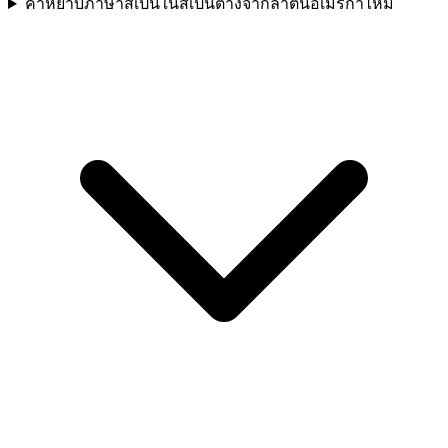
คำหยาบภาษาสเปนในสเปนต่างจากลาตินอเมริกาไหม