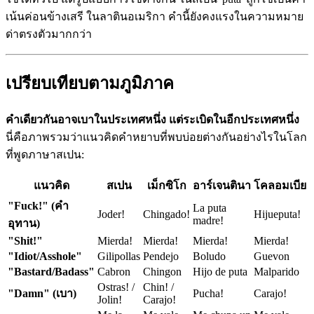
เน้นค่อนข้างเสรี ในลาตินอเมริกา คำนี้ยังคงแรงในความหมาย
ด่าตรงตัวมากกว่า
เปรียบเทียบตามภูมิภาค
คำเดียวกันอาจเบาในประเทศหนึ่ง แต่ระเบิดในอีกประเทศหนึ่ง
นี่คือภาพรวมว่าแนวคิดคำหยาบที่พบบ่อยต่างกันอย่างไรในโลก
ที่พูดภาษาสเปน:
แนวคิด
สเปน
เม็กซิโก
อาร์เจนตินา
โคลอมเบีย
"Fuck!" (คำ
La puta
Joder!
Chingado!
Hijueputa!
madre!
อุทาน)
"Shit!"
Mierda!
Mierda!
Mierda!
Mierda!
"Idiot/Asshole"
Gilipollas
Pendejo
Boludo
Guevon
"Bastard/Badass"
Cabron
Chingon
Hijo de puta
Malparido
Ostras! /
Chin! /
"Damn" (เบา)
Pucha!
Carajo!
Jolin!
Carajo!