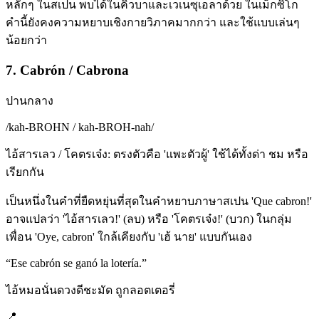
หลักๆ ในสเปน พบได้ในคิวบาและเวเนซุเอลาด้วย ในเม็กซิโก
คำนี้ยังคงความหยาบเชิงกายวิภาคมากกว่า และใช้แบบเล่นๆ
น้อยกว่า
7. Cabrón / Cabrona
ปานกลาง
/
kah-BROHN / kah-BROH-nah
/
ไอ้สารเลว / โคตรเจ๋ง: ตรงตัวคือ 'แพะตัวผู้' ใช้ได้ทั้งด่า ชม หรือ
เรียกกัน
เป็นหนึ่งในคำที่ยืดหยุ่นที่สุดในคำหยาบภาษาสเปน 'Que cabron!'
อาจแปลว่า 'ไอ้สารเลว!' (ลบ) หรือ 'โคตรเจ๋ง!' (บวก) ในกลุ่ม
เพื่อน 'Oye, cabron' ใกล้เคียงกับ 'เฮ้ นาย' แบบกันเอง
“
Ese cabrón se ganó la lotería.
”
ไอ้หมอนั่นดวงดีชะมัด ถูกลอตเตอรี่
📍