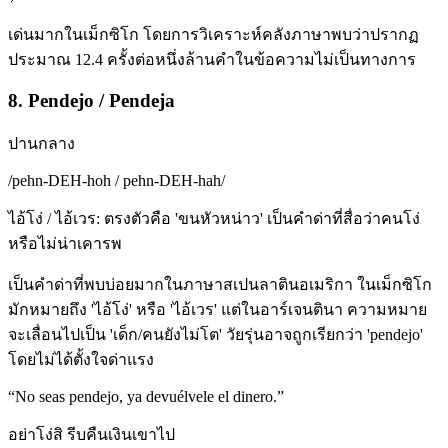
เด่นมากในเม็กซิโก โดยการวิเคราะห์คลังภาษาพบว่าปรากฏ
ประมาณ 12.4 ครั้งต่อหนึ่งล้านคำในข้อความไม่เป็นทางการ
8. Pendejo / Pendeja
ปานกลาง
/
pehn-DEH-hoh / pehn-DEH-hah
/
ไอ้โง่ / ไอ้เวร: ตรงตัวคือ 'ขนหัวหน่าว' เป็นคำด่าที่สื่อว่าคนโง่
หรือไม่น่าเคารพ
เป็นคำด่าที่พบบ่อยมากในภาษาสเปนลาตินอเมริกา ในเม็กซิโก
มักหมายถึง 'ไอ้โง่' หรือ 'ไอ้เวร' แต่ในอาร์เจนตินา ความหมาย
จะเลื่อนไปเป็น 'เด็ก/คนยังไม่โต' วัยรุ่นอาจถูกเรียกว่า 'pendejo'
โดยไม่ได้ตั้งใจด่าแรง
“
No seas pendejo, ya devuélvele el dinero.
”
อย่าโง่สิ รีบคืนเงินเขาไป