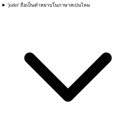
'joder' ถือเป็นคำหยาบในภาษาสเปนไหม