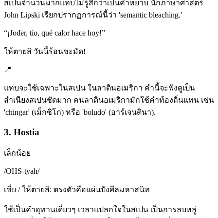
สเปนจำนวนมากแทบไม่รู้สึกว่าเป็นคำหยาบ นักภาษาศาสตร์
John Lipski เรียกปรากฏการณ์นี้ว่า 'semantic bleaching.'
“
¡Joder, tío, qué calor hace hoy!
”
ให้ตายสิ วันนี้ร้อนชะมัด!
📍
แทบจะใช้เฉพาะในสเปน ในลาตินอเมริกา คำนี้จะฟังดูเป็น
สำเนียงสเปนชัดมาก คนลาตินอเมริกามักใช้คำท้องถิ่นแทน เช่น
'chingar' (เม็กซิโก) หรือ 'boludo' (อาร์เจนตินา).
3. Hostia
เล็กน้อย
/
OHS-tyah
/
เชี่ย / ให้ตายสิ: ตรงตัวคือแผ่นปังศีลมหาสนิท
ใช้เป็นคำอุทานเดี่ยวๆ เวลาแปลกใจในสเปน เป็นการลบหลู่