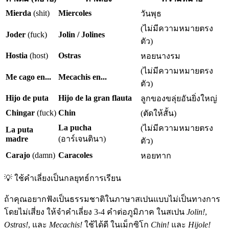
Mierda
(shit)
Miercoles
วันพุธ
(ไม่มีความหมายตรง
Joder
(fuck)
Jolin / Jolines
ตัว)
Hostia
(host)
Ostras
หอยนางรม
(ไม่มีความหมายตรง
Me cago en...
Mecachis en...
ตัว)
Hijo de puta
Hijo de la gran flauta
ลูกของขลุ่ยอันยิ่งใหญ่
Chingar
(fuck)
Chin
(ตัดให้สั้น)
La pucha
(ไม่มีความหมายตรง
La puta
madre
(อาร์เจนตินา)
ตัว)
Carajo
(damn)
Caracoles
หอยทาก
💡
ใช้คำเลี่ยงเป็นกลยุทธ์การเรียน
ถ้าคุณอยากฟังเป็นธรรมชาติในภาษาสเปนแบบไม่เป็นทางการ
โดยไม่เสี่ยง ให้จำคำเลี่ยง 3-4 คำต่อภูมิภาค ในสเปน
Jolin!
,
Ostras!
, และ
Mecachis!
ใช้ได้ดี ในเม็กซิโก
Chin!
และ
Hijole!