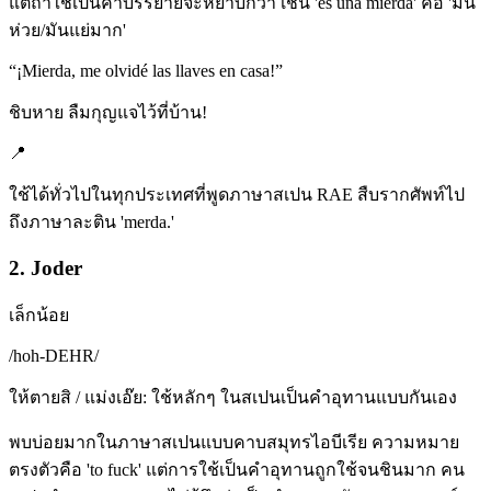
แต่ถ้าใช้เป็นคำบรรยายจะหยาบกว่า เช่น 'es una mierda' คือ 'มัน
ห่วย/มันแย่มาก'
“
¡Mierda, me olvidé las llaves en casa!
”
ชิบหาย ลืมกุญแจไว้ที่บ้าน!
📍
ใช้ได้ทั่วไปในทุกประเทศที่พูดภาษาสเปน RAE สืบรากศัพท์ไป
ถึงภาษาละติน 'merda.'
2. Joder
เล็กน้อย
/
hoh-DEHR
/
ให้ตายสิ / แม่งเอ๊ย: ใช้หลักๆ ในสเปนเป็นคำอุทานแบบกันเอง
พบบ่อยมากในภาษาสเปนแบบคาบสมุทรไอบีเรีย ความหมาย
ตรงตัวคือ 'to fuck' แต่การใช้เป็นคำอุทานถูกใช้จนชินมาก คน