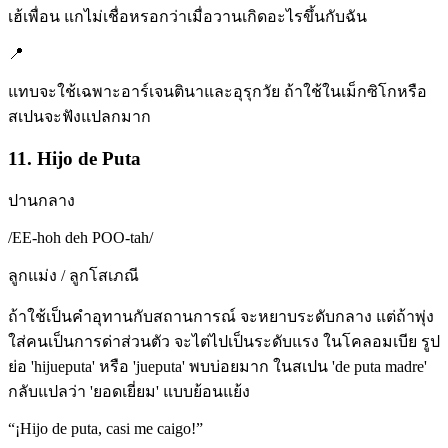
เฮ้เพื่อน แกไม่เชื่อหรอกว่าเมื่อวานเกิดอะไรขึ้นกับฉัน
📍
แทบจะใช้เฉพาะอาร์เจนตินาและอุรุกวัย ถ้าใช้ในเม็กซิโกหรือ
สเปนจะฟังแปลกมาก
11. Hijo de Puta
ปานกลาง
/
EE-hoh deh POO-tah
/
ลูกแม่ง / ลูกโสเภณี
ถ้าใช้เป็นคำอุทานกับสถานการณ์ จะหยาบระดับกลาง แต่ถ้าพุ่ง
ใส่คนเป็นการด่าส่วนตัว จะไต่ไปเป็นระดับแรง ในโคลอมเบีย รูป
ย่อ 'hijueputa' หรือ 'jueputa' พบบ่อยมาก ในสเปน 'de puta madre'
กลับแปลว่า 'ยอดเยี่ยม' แบบย้อนแย้ง
“
¡Hijo de puta, casi me caigo!
”