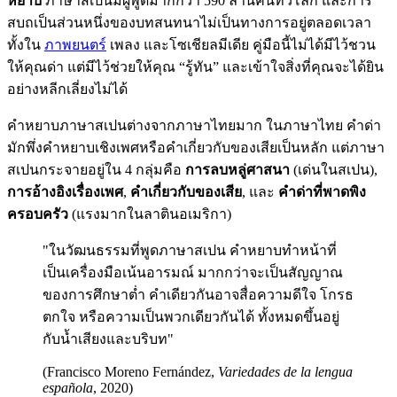
หยาบ
ภาษาสเปนมีผู้พูดมากกว่า 590 ล้านคนทั่วโลก และการ
สบถเป็นส่วนหนึ่งของบทสนทนาไม่เป็นทางการอยู่ตลอดเวลา
ทั้งใน
ภาพยนตร์
เพลง และโซเชียลมีเดีย คู่มือนี้ไม่ได้มีไว้ชวน
ให้คุณด่า แต่มีไว้ช่วยให้คุณ “รู้ทัน” และเข้าใจสิ่งที่คุณจะได้ยิน
อย่างหลีกเลี่ยงไม่ได้
คำหยาบภาษาสเปนต่างจากภาษาไทยมาก ในภาษาไทย คำด่า
มักพึ่งคำหยาบเชิงเพศหรือคำเกี่ยวกับของเสียเป็นหลัก แต่ภาษา
สเปนกระจายอยู่ใน 4 กลุ่มคือ
การลบหลู่ศาสนา
(เด่นในสเปน),
การอ้างอิงเรื่องเพศ
,
คำเกี่ยวกับของเสีย
, และ
คำด่าที่พาดพิง
ครอบครัว
(แรงมากในลาตินอเมริกา)
"ในวัฒนธรรมที่พูดภาษาสเปน คำหยาบทำหน้าที่
เป็นเครื่องมือเน้นอารมณ์ มากกว่าจะเป็นสัญญาณ
ของการศึกษาต่ำ คำเดียวกันอาจสื่อความดีใจ โกรธ
ตกใจ หรือความเป็นพวกเดียวกันได้ ทั้งหมดขึ้นอยู่
กับน้ำเสียงและบริบท"
(Francisco Moreno Fernández,
Variedades de la lengua
española
, 2020)