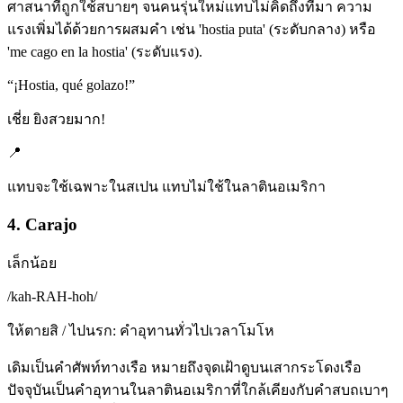
ศาสนาที่ถูกใช้สบายๆ จนคนรุ่นใหม่แทบไม่คิดถึงที่มา ความ
แรงเพิ่มได้ด้วยการผสมคำ เช่น 'hostia puta' (ระดับกลาง) หรือ
'me cago en la hostia' (ระดับแรง).
“
¡Hostia, qué golazo!
”
เชี่ย ยิงสวยมาก!
📍
แทบจะใช้เฉพาะในสเปน แทบไม่ใช้ในลาตินอเมริกา
4. Carajo
เล็กน้อย
/
kah-RAH-hoh
/
ให้ตายสิ / ไปนรก: คำอุทานทั่วไปเวลาโมโห
เดิมเป็นคำศัพท์ทางเรือ หมายถึงจุดเฝ้าดูบนเสากระโดงเรือ
ปัจจุบันเป็นคำอุทานในลาตินอเมริกาที่ใกล้เคียงกับคำสบถเบาๆ