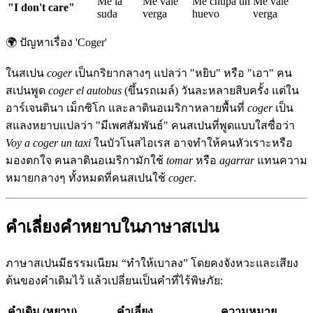
Me la
Me vale
Me chupa un
Me vale
"I don't care"
suda
verga
huevo
verga
🌍
ปัญหาเรื่อง 'Coger'
ในสเปน
coger
เป็นกริยากลางๆ แปลว่า "หยิบ" หรือ "เอา" คน
สเปนพูด
coger el autobus
(ขึ้นรถเมล์) วันละหลายสิบครั้ง แต่ใน
อาร์เจนตินา เม็กซิโก และลาตินอเมริกาหลายพื้นที่
coger
เป็น
สแลงหยาบแปลว่า "มีเพศสัมพันธ์" คนสเปนที่พูดแบบใสซื่อว่า
Voy a coger un taxi
ในบัวโนสไอเรส อาจทำให้คนหัวเราะหรือ
มองตกใจ คนลาตินอเมริกามักใช้
tomar
หรือ
agarrar
แทนความ
หมายกลางๆ ทั้งหมดที่คนสเปนใช้
coger
.
คำเลี่ยงคำหยาบในภาษาสเปน
ภาษาสเปนมีธรรมเนียม “ทำให้เบาลง” โดยคงจังหวะและเสียง
ต้นของคำเดิมไว้ แล้วเปลี่ยนเป็นคำที่ไร้พิษภัย:
คำเดิม (หยาบ)
คำเลี่ยง
ความหมาย