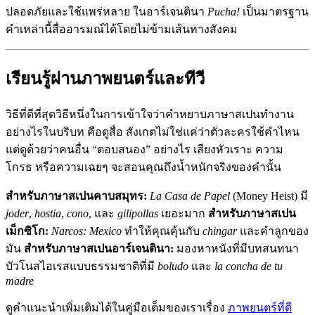
ปลอดภัยและใช้แพร่หลาย ในอาร์เจนตินา
Pucha!
เป็นมาตรฐาน
คำเหล่านี้สื่ออารมณ์ได้โดยไม่ข้ามเส้นทางสังคม
เรียนรู้ผ่านภาพยนตร์และทีวี
วิธีที่ดีที่สุดวิธีหนึ่งในการเข้าใจว่าคำหยาบภาษาสเปนทำงาน
อย่างไรในบริบท คือดูสื่อ สังเกตไม่ใช่แค่ว่าตัวละครใช้คำไหน
แต่ดูด้วยว่าคนอื่น “ตอบสนอง” อย่างไร เสียงหัวเราะ ความ
โกรธ หรือความเฉยๆ จะสอนคุณถึงน้ำหนักจริงของคำนั้น
สำหรับภาษาสเปนคาบสมุทร:
La Casa de Papel
(Money Heist) มี
joder
,
hostia
,
cono
, และ
gilipollas
เยอะมาก
สำหรับภาษาสเปน
เม็กซิโก:
Narcos: Mexico
ทำให้คุณคุ้นกับ
chingar
และคำลูกของ
มัน
สำหรับภาษาสเปนอาร์เจนตินา:
มองหาหนังที่มีบทสนทนา
บัวโนสไอเรสแบบธรรมชาติที่มี
boludo
และ
la concha de tu
madre
ดูคำแนะนำเพิ่มเติมได้ในคู่มือเต็มของเราเรื่อง
ภาพยนตร์ที่ดี