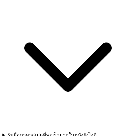
รับมือภาษาสเปนที่พูดเร็วมากในหนังยังไงดี