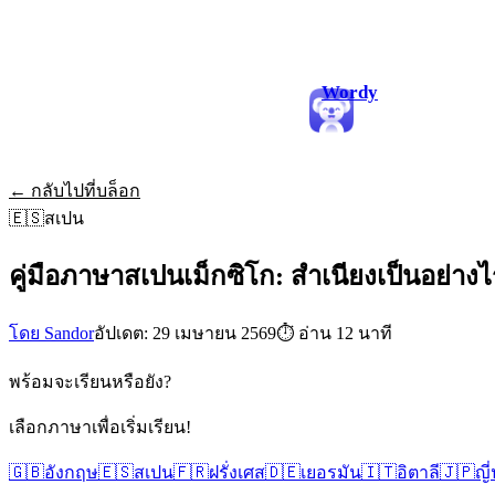
Wordy
← กลับไปที่บล็อก
🇪🇸
สเปน
คู่มือภาษาสเปนเม็กซิโก: สำเนียงเป็นอย่า
โดย Sandor
อัปเดต: 29 เมษายน 2569
⏱
อ่าน 12 นาที
พร้อมจะเรียนหรือยัง?
เลือกภาษาเพื่อเริ่มเรียน!
🇬🇧
อังกฤษ
🇪🇸
สเปน
🇫🇷
ฝรั่งเศส
🇩🇪
เยอรมัน
🇮🇹
อิตาลี
🇯🇵
ญี่