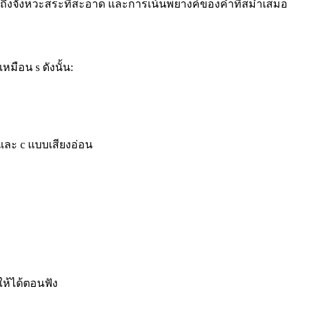
ายถึงจังหวะสระที่สะอาด และการเน้นพยางค์ของคำที่สม่ำเสมอ
หมือน s ดังนั้น:
z และ c แบบเสียงอ่อน
ให้ได้ตอนฟัง