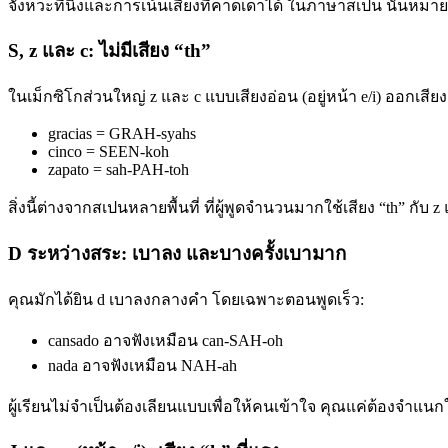
จังหวะที่นิ่งและการเน้นเสียงที่คาดเดาได้ ในภาษาสเปน นั่นหม
S, z และ c: ไม่มีเสียง “th”
ในเม็กซิโกส่วนใหญ่ z และ c แบบเสียงอ่อน (อยู่หน้า e/i) ออกเสียงเ
gracias = GRAH-syahs
cinco = SEEN-koh
zapato = sah-PAH-toh
สิ่งนี้ต่างจากสเปนหลายพื้นที่ ที่ผู้พูดจำนวนมากใช้เสียง “th” กับ 
D ระหว่างสระ: เบาลง และบางครั้งเบามาก
คุณมักได้ยิน d เบาลงกลางคำ โดยเฉพาะตอนพูดเร็ว:
cansado อาจฟังเหมือน can-SAH-oh
nada อาจฟังเหมือน NAH-ah
ผู้เรียนไม่จำเป็นต้องเลียนแบบเพื่อให้คนเข้าใจ คุณแค่ต้องจำแนก