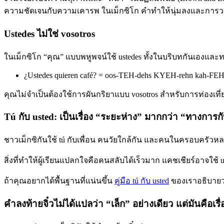
ความชัดเจนกับความเคารพ ในเม็กซิโก คำทำให้นุ่มลงและกา
Ustedes ไม่ใช่ vosotros
ในเม็กซิโก “คุณ” แบบพหูพจน์ใช้ ustedes ทั้งในบริบทกันเองและ
¿Ustedes quieren café? = oos-TEH-dehs KYEH-rehn kah-FE
คุณไม่จำเป็นต้องใช้การผันกริยาแบบ vosotros สำหรับการท่องเที
Tú กับ usted: เป็นเรื่อง “ระยะห่าง” มากกว่า “ทางการก
ชาวเม็กซิกันใช้ tú กับเพื่อน คนวัยใกล้กัน และคนในครอบครัวหล
สิ่งที่ทำให้ผู้เรียนแปลกใจคือคนสลับได้เร็วมาก แคชเชียร์อาจใช
ถ้าคุณอยากได้พื้นฐานที่แน่นขึ้น
คู่มือ tú กับ usted
ของเราอธิบายว่
คำลงท้ายจิ๋วไม่ได้แปลว่า “เล็ก” อย่างเดียว แต่มันคือเรื