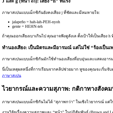
J และ g (หน้า e/i): เสียง “h” ที่แรง
ภาษาสเปนแบบเม็กซิกันยังคงเสียง j ที่ชัดและมีลมหายใจ:
jalapeño = hah-lah-PEH-nyoh
gente = HEHN-teh
ถ้าคุณออกเสียงเบาเกินไป คุณอาจฟังดูลังเล ตั้งเป้าให้เป็นเสียง h ท
ทำนองเสียง: เป็นมิตรและมีอารมณ์ แต่ไม่ใช่ “ร้องเป็นเ
ภาษาสเปนแบบเม็กซิกันมักใช้ทำนองเสียงที่อบอุ่นและแสดงอาร
นี่เป็นเหตุผลหนึ่งที่การเรียนจากคลิปช่วยมาก หูของคุณจะเริ่มจ
ภาษาสเปน
ไวยากรณ์และความสุภาพ: กติกาทางสังคมที
ภาษาสเปนแบบเม็กซิกันไม่ได้ “สุภาพกว่า” ในเชิงไวยากรณ์ แต
งานวิจัยเรื่องความสุภาพและ “หน้า” ในปฏิสัมพันธ์ (Brown and L