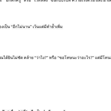
 “อีกสักครู่” หรือ “ไว้ทีหลัง” ขึ้นกับบริบท ความเร่งด่วน และน้ำเส
ป็น “อีกไม่นาน” เว้นแต่มีคำย้ำเพิ่ม
คุณได้ยินไม่ชัด คล้าย “ว่าไง?” หรือ “ขอโทษนะว่าอะไร?” แต่มี