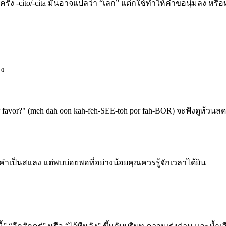
รั้ง -cito/-cita มันอาจแปลว่า “เล็ก” แต่ก็ใช้ทำให้คำขอนุ่มลง หร
ิง
 por favor?" (meh dah oon kah-feh-SEE-toh por fah-BOR) จะฟังดูห้
งคำเป็นสแลง แต่พบบ่อยพอที่อย่างน้อยคุณควรรู้จักเวลาได้ยิน