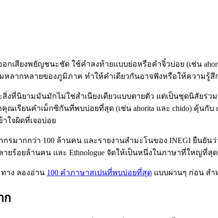
ารออกเสียงพยัญชนะชัด ใช้คำลงท้ายแบบย่อหรือคำจิ๋วบ่อย (เช่น ah
ลากหลายของภูมิภาค ทำให้คำเดียวกันอาจฟังหรือให้ความรู้สึกต่
่งที่นิยามมันมักไม่ใช่สำเนียงเดียวแบบตายตัว แต่เป็นชุดนิสัยร่
าคุณเรียนคำเม็กซิกันที่พบบ่อยที่สุด (เช่น ahorita และ chido) คุ้นก
าใจผิดที่เจอบ่อย
ะชากรมากกว่า 100 ล้านคน และรายงานสำมะโนของ INEGI ยืนยันว่
ร้อยล้านคน และ Ethnologue จัดให้เป็นหนึ่งในภาษาที่ใหญ่ที่ส
ะทาง ลองอ่าน
100 คำภาษาสเปนที่พบบ่อยที่สุด
แบบผ่านๆ ก่อน สำหรับ
าก