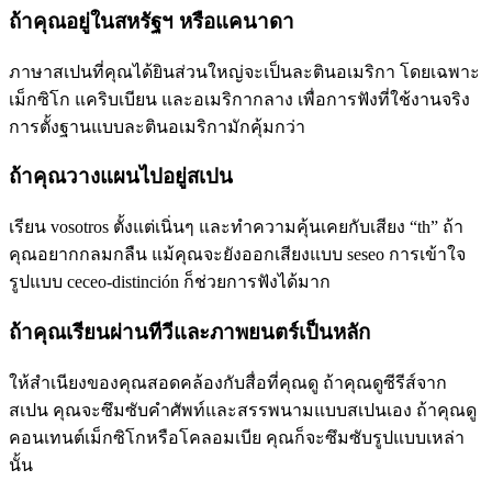
ถ้าคุณอยู่ในสหรัฐฯ หรือแคนาดา
ภาษาสเปนที่คุณได้ยินส่วนใหญ่จะเป็นละตินอเมริกา โดยเฉพาะ
เม็กซิโก แคริบเบียน และอเมริกากลาง เพื่อการฟังที่ใช้งานจริง
การตั้งฐานแบบละตินอเมริกามักคุ้มกว่า
ถ้าคุณวางแผนไปอยู่สเปน
เรียน vosotros ตั้งแต่เนิ่นๆ และทำความคุ้นเคยกับเสียง “th” ถ้า
คุณอยากกลมกลืน แม้คุณจะยังออกเสียงแบบ seseo การเข้าใจ
รูปแบบ ceceo-distinción ก็ช่วยการฟังได้มาก
ถ้าคุณเรียนผ่านทีวีและภาพยนตร์เป็นหลัก
ให้สำเนียงของคุณสอดคล้องกับสื่อที่คุณดู ถ้าคุณดูซีรีส์จาก
สเปน คุณจะซึมซับคำศัพท์และสรรพนามแบบสเปนเอง ถ้าคุณดู
คอนเทนต์เม็กซิโกหรือโคลอมเบีย คุณก็จะซึมซับรูปแบบเหล่า
นั้น