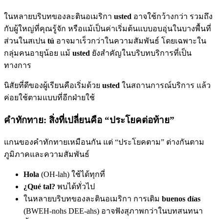
ในหลายบริบทของละตินอเมริกา
usted
อาจใช้กว้างกว่า รวมถึง
กับผู้ใหญ่ที่คุณรู้จัก หรือแม้เป็นค่าเริ่มต้นแบบอบอุ่นในบางพื้นที่
ส่วนในสเปน
tú
อาจมาเร็วกว่าในความสัมพันธ์ โดยเฉพาะใน
กลุ่มคนอายุน้อย แม้
usted
ยังสำคัญในบริบทบริการที่เป็น
ทางการ
นิสัยที่ดีของผู้เรียนคือเริ่มด้วย
usted
ในสถานการณ์บริการ แล้ว
ค่อยใช้ตามแบบที่อีกฝ่ายใช้
คำทักทาย: สิ่งที่เปลี่ยนคือ “ประโยคต่อท้าย”
แกนของคำทักทายเหมือนกัน แต่ “ประโยคตาม” ต่างกันตาม
ภูมิภาคและความสัมพันธ์
Hola
(OH-lah) ใช้ได้ทุกที่
¿Qué tal?
พบได้ทั่วไป
ในหลายบริบทของละตินอเมริกา การเติม
buenos días
(BWEH-nohs DEE-ahs) อาจฟังสุภาพกว่าในบทสนทนา