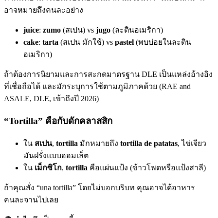
อาจหมายถึงคนละอย่าง
juice
:
zumo
(สเปน) vs
jugo
(ละตินอเมริกา)
cake
:
tarta
(สเปน มักใช้) vs
pastel
(พบบ่อยในละติน
อเมริกา)
ถ้าต้องการนิยามและการสะกดมาตรฐาน DLE เป็นแหล่งอ้างอิง
ที่เชื่อถือได้ และมักระบุการใช้ตามภูมิภาคด้วย (RAE and
ASALE, DLE, เข้าถึงปี 2026)
“Tortilla” คือกับดักคลาสสิก
ใน
สเปน
,
tortilla
มักหมายถึง
tortilla de patatas
, ไข่เจียว
มันฝรั่งแบบออมเล็ต
ใน
เม็กซิโก
,
tortilla
คือแผ่นแป้ง (ข้าวโพดหรือแป้งสาลี)
ถ้าคุณสั่ง “una tortilla” โดยไม่บอกบริบท คุณอาจได้อาหาร
คนละจานไปเลย