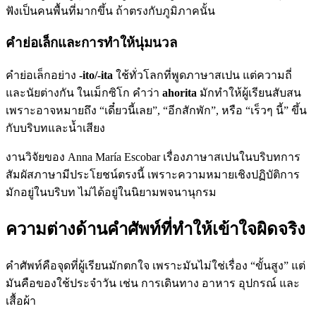
ฟังเป็นคนพื้นที่มากขึ้น ถ้าตรงกับภูมิภาคนั้น
คำย่อเล็กและการทำให้นุ่มนวล
คำย่อเล็กอย่าง
-ito/-ita
ใช้ทั่วโลกที่พูดภาษาสเปน แต่ความถี่
และนัยต่างกัน ในเม็กซิโก คำว่า
ahorita
มักทำให้ผู้เรียนสับสน
เพราะอาจหมายถึง “เดี๋ยวนี้เลย”, “อีกสักพัก”, หรือ “เร็วๆ นี้” ขึ้น
กับบริบทและน้ำเสียง
งานวิจัยของ Anna María Escobar เรื่องภาษาสเปนในบริบทการ
สัมผัสภาษามีประโยชน์ตรงนี้ เพราะความหมายเชิงปฏิบัติการ
มักอยู่ในบริบท ไม่ได้อยู่ในนิยามพจนานุกรม
ความต่างด้านคำศัพท์ที่ทำให้เข้าใจผิดจริง
คำศัพท์คือจุดที่ผู้เรียนมักตกใจ เพราะมันไม่ใช่เรื่อง “ขั้นสูง” แต่
มันคือของใช้ประจำวัน เช่น การเดินทาง อาหาร อุปกรณ์ และ
เสื้อผ้า