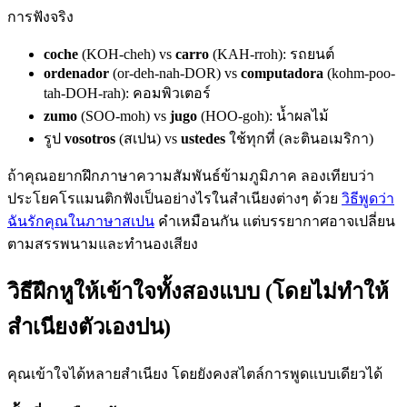
การฟังจริง
coche
(KOH-cheh) vs
carro
(KAH-rroh): รถยนต์
ordenador
(or-deh-nah-DOR) vs
computadora
(kohm-poo-
tah-DOH-rah): คอมพิวเตอร์
zumo
(SOO-moh) vs
jugo
(HOO-goh): น้ำผลไม้
รูป
vosotros
(สเปน) vs
ustedes
ใช้ทุกที่ (ละตินอเมริกา)
ถ้าคุณอยากฝึกภาษาความสัมพันธ์ข้ามภูมิภาค ลองเทียบว่า
ประโยคโรแมนติกฟังเป็นอย่างไรในสำเนียงต่างๆ ด้วย
วิธีพูดว่า
ฉันรักคุณในภาษาสเปน
คำเหมือนกัน แต่บรรยากาศอาจเปลี่ยน
ตามสรรพนามและทำนองเสียง
วิธีฝึกหูให้เข้าใจทั้งสองแบบ (โดยไม่ทำให้
สำเนียงตัวเองปน)
คุณเข้าใจได้หลายสำเนียง โดยยังคงสไตล์การพูดแบบเดียวได้