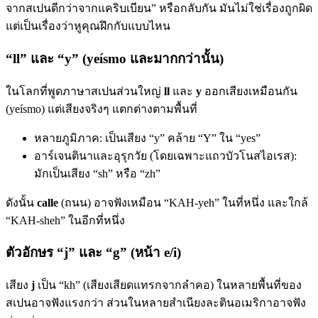
จากสเปนดีกว่าจากแคริบเบียน” หรือกลับกัน มันไม่ใช่เรื่องถูกผิด
แต่เป็นเรื่องว่าหูคุณฝึกกับแบบไหน
“ll” และ “y” (yeísmo และมากกว่านั้น)
ในโลกที่พูดภาษาสเปนส่วนใหญ่
ll
และ
y
ออกเสียงเหมือนกัน
(yeísmo) แต่เสียงจริงๆ แตกต่างตามพื้นที่
หลายภูมิภาค: เป็นเสียง “y” คล้าย “Y” ใน “yes”
อาร์เจนตินาและอุรุกวัย (โดยเฉพาะแถวบัวโนสไอเรส):
มักเป็นเสียง “sh” หรือ “zh”
ดังนั้น
calle
(ถนน) อาจฟังเหมือน “KAH-yeh” ในที่หนึ่ง และใกล้
“KAH-sheh” ในอีกที่หนึ่ง
ตัวอักษร “j” และ “g” (หน้า e/i)
เสียง
j
เป็น “kh” (เสียงเสียดแทรกจากลำคอ) ในหลายพื้นที่ของ
สเปนอาจฟังแรงกว่า ส่วนในหลายสำเนียงละตินอเมริกาอาจฟัง