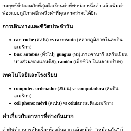
กลยุทธ์ที่ปลอดภัยที่สุดคือเรียนคำที่พบบ่อยหนึ่งคำ แล้วเพิ่มคำ
พ้องแบบภูมิภาคอีกหนึ่งคำที่คุณคาดว่าจะได้ยิน
การเดินทางและชีวิตประจำวัน
car
:
coche
(สเปน) vs
carro/auto
(หลายภูมิภาคในละติน
อเมริกา)
bus
:
autobús
(ทั่วไป),
guagua
(หมู่เกาะคานารี แคริบเบียน
บางส่วนของแอนดีส),
camión
(เม็กซิโก ในหลายบริบท)
เทคโนโลยีและโรงเรียน
computer
:
ordenador
(สเปน) vs
computadora
(ละติน
อเมริกา)
cell phone
:
móvil
(สเปน) vs
celular
(ละตินอเมริกา)
คำเกี่ยวกับอาหารที่ต่างกันมาก
คำศัพท์อาหารเป็นเรื่องท้องถิ่นมาก แม้จะมีคำ “เหมือนกัน” ก็