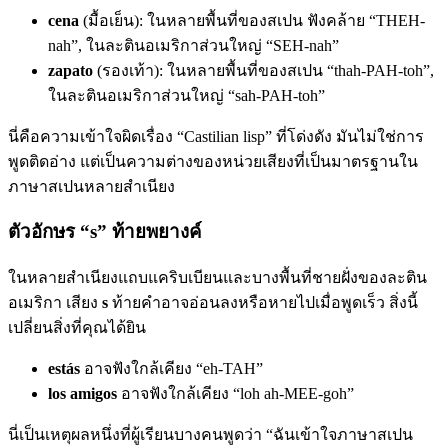
cena
(มื้อเย็น): ในหลายพื้นที่ของสเปน ฟังคล้าย “THEH-
nah”, ในละตินอเมริกาส่วนใหญ่ “SEH-nah”
zapato
(รองเท้า): ในหลายพื้นที่ของสเปน “thah-PAH-toh”,
ในละตินอเมริกาส่วนใหญ่ “sah-PAH-toh”
นี่คือความเข้าใจผิดเรื่อง “Castilian lisp” ที่โด่งดัง มันไม่ใช่การ
พูดติดอ่าง แต่เป็นความต่างของหน่วยเสียงที่เป็นมาตรฐานใน
ภาษาสเปนหลายสำเนียง
ตัวอักษร “s” ท้ายพยางค์
ในหลายสำเนียงแถบแคริบเบียนและบางพื้นที่ชายฝั่งของละติน
อเมริกา เสียง
s
ท้ายคำอาจอ่อนลงหรือหายไปเมื่อพูดเร็ว สิ่งนี้
เปลี่ยนสิ่งที่คุณได้ยิน
estás
อาจฟังใกล้เคียง “eh-TAH”
los amigos
อาจฟังใกล้เคียง “loh ah-MEE-goh”
นี่เป็นเหตุผลหนึ่งที่ผู้เรียนบางคนพูดว่า “ฉันเข้าใจภาษาสเปน