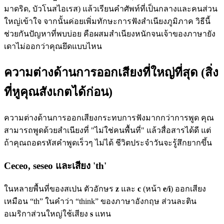
มาดริด, บัวโนสไอเรส) แล้วเรียนคำศัพท์ที่เป็นกลางและคนส่วน
ใหญ่เข้าใจ จากนั้นค่อยเพิ่มทักษะการฟังสำเนียงภูมิภาค วิธีนี้
ช่วยกันปัญหาที่พบบ่อย คือผสมสำเนียงหนักจนเจ้าของภาษายัง
เดาไม่ออกว่าคุณยึดแบบไหน
ความต่างด้านการออกเสียงที่ใหญ่ที่สุด (สิ่ง
ที่หูคุณสังเกตได้ก่อน)
ความต่างด้านการออกเสียงกระทบการฟังมากกว่าการพูด คุณ
สามารถพูดด้วยสำเนียงที่ "ไม่ใช่คนพื้นที่" แล้วสื่อสารได้ดี แต่
ถ้าคุณถอดรหัสคำพูดเร็วๆ ไม่ได้ ชีวิตประจำวันจะรู้สึกยากขึ้น
Ceceo, seseo และเสียง 'th'
ในหลายพื้นที่ของสเปน ตัวอักษร
z
และ
c
(หน้า
e/i
) ออกเสียง
เหมือน “th” ในคำว่า “think” ของภาษาอังกฤษ ส่วนละติน
อเมริกาส่วนใหญ่ใช้เสียง
s
แทน