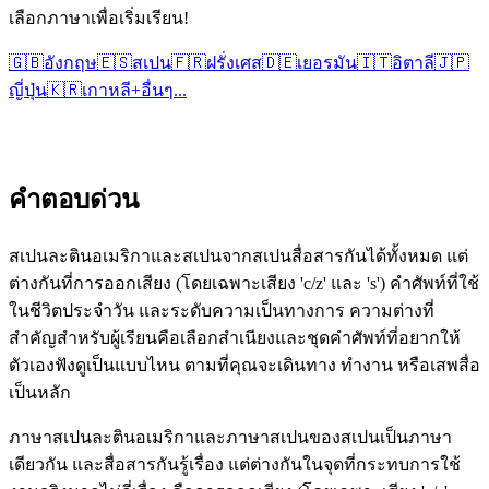
เลือกภาษาเพื่อเริ่มเรียน!
🇬🇧
อังกฤษ
🇪🇸
สเปน
🇫🇷
ฝรั่งเศส
🇩🇪
เยอรมัน
🇮🇹
อิตาลี
🇯🇵
ญี่ปุ่น
🇰🇷
เกาหลี
+
อื่นๆ...
คำตอบด่วน
สเปนละตินอเมริกาและสเปนจากสเปนสื่อสารกันได้ทั้งหมด แต่
ต่างกันที่การออกเสียง (โดยเฉพาะเสียง 'c/z' และ 's') คำศัพท์ที่ใช้
ในชีวิตประจำวัน และระดับความเป็นทางการ ความต่างที่
สำคัญสำหรับผู้เรียนคือเลือกสำเนียงและชุดคำศัพท์ที่อยากให้
ตัวเองฟังดูเป็นแบบไหน ตามที่คุณจะเดินทาง ทำงาน หรือเสพสื่อ
เป็นหลัก
ภาษาสเปนละตินอเมริกาและภาษาสเปนของสเปนเป็นภาษา
เดียวกัน และสื่อสารกันรู้เรื่อง แต่ต่างกันในจุดที่กระทบการใช้