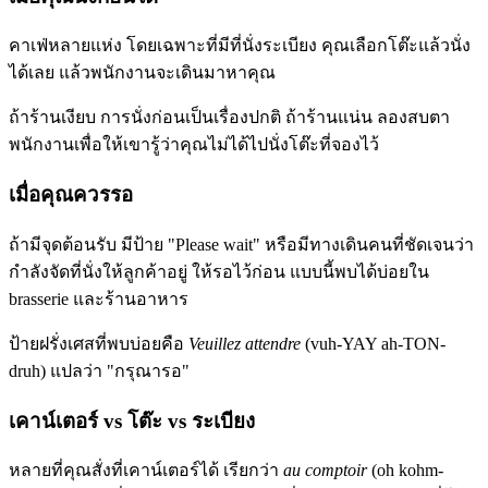
คาเฟ่หลายแห่ง โดยเฉพาะที่มีที่นั่งระเบียง คุณเลือกโต๊ะแล้วนั่ง
ได้เลย แล้วพนักงานจะเดินมาหาคุณ
ถ้าร้านเงียบ การนั่งก่อนเป็นเรื่องปกติ ถ้าร้านแน่น ลองสบตา
พนักงานเพื่อให้เขารู้ว่าคุณไม่ได้ไปนั่งโต๊ะที่จองไว้
เมื่อคุณควรรอ
ถ้ามีจุดต้อนรับ มีป้าย "Please wait" หรือมีทางเดินคนที่ชัดเจนว่า
กำลังจัดที่นั่งให้ลูกค้าอยู่ ให้รอไว้ก่อน แบบนี้พบได้บ่อยใน
brasserie และร้านอาหาร
ป้ายฝรั่งเศสที่พบบ่อยคือ
Veuillez attendre
(vuh-YAY ah-TON-
druh) แปลว่า "กรุณารอ"
เคาน์เตอร์ vs โต๊ะ vs ระเบียง
หลายที่คุณสั่งที่เคาน์เตอร์ได้ เรียกว่า
au comptoir
(oh kohm-