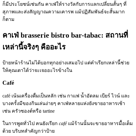
ก็มีประโยชน์เช่นกัน คาเฟ่ให้รางวัลกับการแลกเปลี่ยนสั้นๆ ที่
สุภาพและส่งสัญญาณความเคารพ แม้ปฏิสัมพันธ์จะสั้นมาก
ก็ตาม
คาเฟ่ brasserie bistro bar-tabac: สถานที่
เหล่านี้จริงๆ คืออะไร
ป้ายหน้าร้านไม่ได้บอกทุกอย่างเสมอไป แต่คำเรียกเหล่านี้ช่วย
ให้คุณเดาได้ว่าจะเจออะไรข้างใน
Café
café เน้นเครื่องดื่มเป็นหลัก เช่น กาแฟ น้ำอัดลม เบียร์ ไวน์ และ
บางครั้งมีของกินเล่นง่ายๆ คาเฟ่หลายแห่งยังขายอาหารเช้า
เช่น ครัวซองต์หรือ tartine
ในการพูดทั่วไป คนยังเรียก
café
แม้ร้านนั้นจะขายอาหารมื้อเต็ม
ด้วย บริบทสำคัญกว่าป้าย