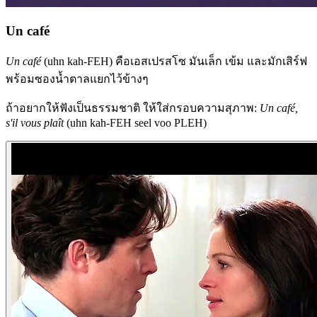
Un café
Un café
(uhn kah-FEH) คือเอสเปรสโซ มันเล็ก เข้ม และมักเสิร์ฟ
พร้อมซองน้ำตาลแยกไว้ข้างๆ
ถ้าอยากให้ฟังเป็นธรรมชาติ ให้ใส่กรอบความสุภาพ:
Un café,
s'il vous plaît
(uhn kah-FEH seel voo PLEH)