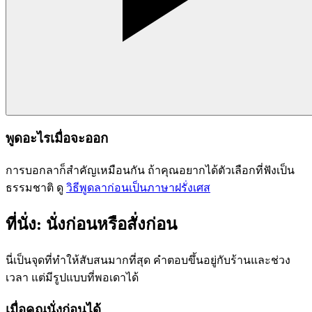
พูดอะไรเมื่อจะออก
การบอกลาก็สำคัญเหมือนกัน ถ้าคุณอยากได้ตัวเลือกที่ฟังเป็น
ธรรมชาติ ดู
วิธีพูดลาก่อนเป็นภาษาฝรั่งเศส
ที่นั่ง: นั่งก่อนหรือสั่งก่อน
นี่เป็นจุดที่ทำให้สับสนมากที่สุด คำตอบขึ้นอยู่กับร้านและช่วง
เวลา แต่มีรูปแบบที่พอเดาได้
เมื่อคุณนั่งก่อนได้