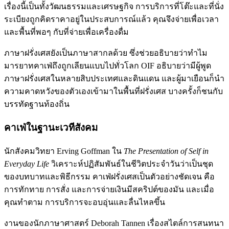
เรื่องนี้เป็นทั้งวัฒนธรรมและเศรษฐกิจ การบริการที่โต๊ะและที่นั่ง
ระเบียงถูกคิดราคาอยู่ในประสบการณ์แล้ว คุณจึงจ่ายเพื่อเวลา
และพื้นที่พอๆ กับที่จ่ายเพื่อเครื่องดื่ม
ภาษาฝรั่งเศสยังเป็นภาษาสากลด้วย ซึ่งช่วยอธิบายว่าทำไม
มารยาทคาเฟ่ถึงถูกเลียนแบบไปทั่วโลก OIF อธิบายว่ามีผู้พูด
ภาษาฝรั่งเศสในหลายสิบประเทศและดินแดน และผู้มาเยือนก็นำ
ความคาดหวังของตัวเองเข้ามาในพื้นที่ฝรั่งเศส บางครั้งก็ชนกับ
บรรทัดฐานท้องถิ่น
คาเฟ่ในฐานะเวทีสังคม
นักสังคมวิทยา Erving Goffman ใน
The Presentation of Self in
Everyday Life
วิเคราะห์ปฏิสัมพันธ์ในชีวิตประจำวันว่าเป็นชุด
ของบทบาทและพิธีกรรม คาเฟ่ฝรั่งเศสเป็นตัวอย่างชัดเจน คือ
การทักทาย การสั่ง และการจ่ายเงินมีสคริปต์ของมัน และเมื่อ
คุณทำตาม การบริการจะอบอุ่นและลื่นไหลขึ้น
งานของนักภาษาศาสตร์ Deborah Tannen เรื่องสไตล์การสนทนา