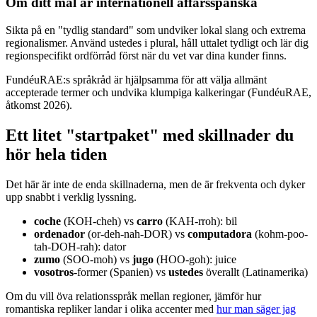
Om ditt mål är internationell affärsspanska
Sikta på en "tydlig standard" som undviker lokal slang och extrema
regionalismer. Använd ustedes i plural, håll uttalet tydligt och lär dig
regionspecifikt ordförråd först när du vet var dina kunder finns.
FundéuRAE:s språkråd är hjälpsamma för att välja allmänt
accepterade termer och undvika klumpiga kalkeringar (FundéuRAE,
åtkomst 2026).
Ett litet "startpaket" med skillnader du
hör hela tiden
Det här är inte de enda skillnaderna, men de är frekventa och dyker
upp snabbt i verklig lyssning.
coche
(KOH-cheh) vs
carro
(KAH-rroh): bil
ordenador
(or-deh-nah-DOR) vs
computadora
(kohm-poo-
tah-DOH-rah): dator
zumo
(SOO-moh) vs
jugo
(HOO-goh): juice
vosotros
-former (Spanien) vs
ustedes
överallt (Latinamerika)
Om du vill öva relationsspråk mellan regioner, jämför hur
romantiska repliker landar i olika accenter med
hur man säger jag