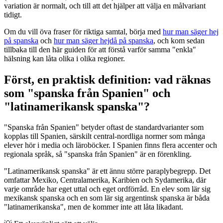
variation är normalt, och till att det hjälper att välja en målvariant
tidigt.
Om du vill öva fraser för riktiga samtal, börja med
hur man säger hej
på spanska
och
hur man säger hejdå på spanska
, och kom sedan
tillbaka till den här guiden för att förstå varför samma "enkla"
hälsning kan låta olika i olika regioner.
Först, en praktisk definition: vad räknas
som "spanska från Spanien" och
"latinamerikansk spanska"?
"Spanska från Spanien" betyder oftast de standardvarianter som
kopplas till Spanien, särskilt central-nordliga normer som många
elever hör i media och läroböcker. I Spanien finns flera accenter och
regionala språk, så "spanska från Spanien" är en förenkling.
"Latinamerikansk spanska" är ett ännu större paraplybegrepp. Det
omfattar Mexiko, Centralamerika, Karibien och Sydamerika, där
varje område har eget uttal och eget ordförråd. En elev som lär sig
mexikansk spanska och en som lär sig argentinsk spanska är båda
"latinamerikanska", men de kommer inte att låta likadant.