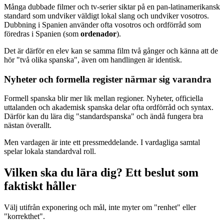
Många dubbade filmer och tv-serier siktar på en pan-latinamerikansk
standard som undviker väldigt lokal slang och undviker vosotros.
Dubbning i Spanien använder ofta vosotros och ordförråd som
föredras i Spanien (som
ordenador
).
Det är därför en elev kan se samma film två gånger och känna att de
hör "två olika spanska", även om handlingen är identisk.
Nyheter och formella register närmar sig varandra
Formell spanska blir mer lik mellan regioner. Nyheter, officiella
uttalanden och akademisk spanska delar ofta ordförråd och syntax.
Därför kan du lära dig "standardspanska" och ändå fungera bra
nästan överallt.
Men vardagen är inte ett pressmeddelande. I vardagliga samtal
spelar lokala standardval roll.
Vilken ska du lära dig? Ett beslut som
faktiskt håller
Välj utifrån exponering och mål, inte myter om "renhet" eller
"korrekthet".