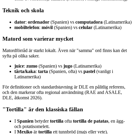
Teknik och skola
dator
:
ordenador
(Spanien) vs
computadora
(Latinamerika)
mobiltelefon
:
móvil
(Spanien) vs
celular
(Latinamerika)
Matord som varierar mycket
Matordförråd är starkt lokalt. Även när "samma" ord finns kan det
syfta på olika saker.
juice
:
zumo
(Spanien) vs
jugo
(Latinamerika)
tårta/kaka
:
tarta
(Spanien, ofta) vs
pastel
(vanligt i
Latinamerika)
För definitioner och standardstavning är DLE en pålitlig referens,
och den markerar ofta regional användning (RAE and ASALE,
DLE, åtkomst 2026).
"Tortilla" är den klassiska fällan
I
Spanien
betyder
tortilla
ofta
tortilla de patatas
, en ägg-
och potatisomelett.
I
Mexiko
är
tortilla
ett tunnbröd (majs eller vete).