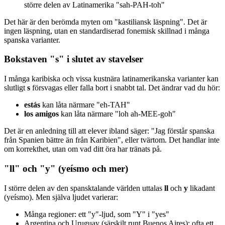
större delen av Latinamerika "sah-PAH-toh"
Det här är den berömda myten om "kastiliansk läspning". Det är
ingen läspning, utan en standardiserad fonemisk skillnad i många
spanska varianter.
Bokstaven "s" i slutet av stavelser
I många karibiska och vissa kustnära latinamerikanska varianter kan
slutligt
s
försvagas eller falla bort i snabbt tal. Det ändrar vad du hör:
estás
kan låta närmare "eh-TAH"
los amigos
kan låta närmare "loh ah-MEE-goh"
Det är en anledning till att elever ibland säger: "Jag förstår spanska
från Spanien bättre än från Karibien", eller tvärtom. Det handlar inte
om korrekthet, utan om vad ditt öra har tränats på.
"ll" och "y" (yeísmo och mer)
I större delen av den spansktalande världen uttalas
ll
och
y
likadant
(yeísmo). Men själva ljudet varierar:
Många regioner: ett "y"-ljud, som "Y" i "yes"
Argentina och Uruguay (särskilt runt Buenos Aires): ofta ett