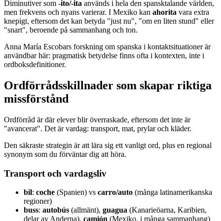
Diminutiver som
-ito/-ita
används i hela den spansktalande världen,
men frekvens och nyans varierar. I Mexiko kan
ahorita
vara extra
knepigt, eftersom det kan betyda "just nu", "om en liten stund" eller
"snart", beroende på sammanhang och ton.
Anna María Escobars forskning om spanska i kontaktsituationer är
användbar här: pragmatisk betydelse finns ofta i kontexten, inte i
ordboksdefinitioner.
Ordförrådsskillnader som skapar riktiga
missförstånd
Ordförråd är där elever blir överraskade, eftersom det inte är
"avancerat". Det är vardag: transport, mat, prylar och kläder.
Den säkraste strategin är att lära sig ett vanligt ord, plus en regional
synonym som du förväntar dig att höra.
Transport och vardagsliv
bil
:
coche
(Spanien) vs
carro/auto
(många latinamerikanska
regioner)
buss
:
autobús
(allmänt),
guagua
(Kanarieöarna, Karibien,
delar av Anderna),
camión
(Mexiko, i många sammanhang)