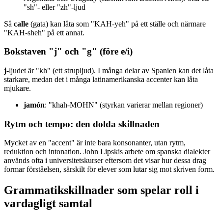
"sh"- eller "zh"-ljud
Så
calle
(gata) kan låta som "KAH-yeh" på ett ställe och närmare
"KAH-sheh" på ett annat.
Bokstaven "j" och "g" (före e/i)
j
-ljudet är "kh" (ett strupljud). I många delar av Spanien kan det låta
starkare, medan det i många latinamerikanska accenter kan låta
mjukare.
jamón
: "khah-MOHN" (styrkan varierar mellan regioner)
Rytm och tempo: den dolda skillnaden
Mycket av en "accent" är inte bara konsonanter, utan rytm,
reduktion och intonation. John Lipskis arbete om spanska dialekter
används ofta i universitetskurser eftersom det visar hur dessa drag
formar förståelsen, särskilt för elever som lutar sig mot skriven form.
Grammatikskillnader som spelar roll i
vardagligt samtal