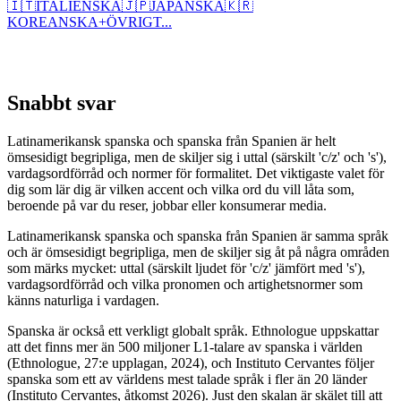
🇮🇹
ITALIENSKA
🇯🇵
JAPANSKA
🇰🇷
KOREANSKA
+
ÖVRIGT...
Snabbt svar
Latinamerikansk spanska och spanska från Spanien är helt
ömsesidigt begripliga, men de skiljer sig i uttal (särskilt 'c/z' och 's'),
vardagsordförråd och normer för formalitet. Det viktigaste valet för
dig som lär dig är vilken accent och vilka ord du vill låta som,
beroende på var du reser, jobbar eller konsumerar media.
Latinamerikansk spanska och spanska från Spanien är samma språk
och är ömsesidigt begripliga, men de skiljer sig åt på några områden
som märks mycket: uttal (särskilt ljudet för 'c/z' jämfört med 's'),
vardagsordförråd och vilka pronomen och artighetsnormer som
känns naturliga i vardagen.
Spanska är också ett verkligt globalt språk. Ethnologue uppskattar
att det finns mer än 500 miljoner L1-talare av spanska i världen
(Ethnologue, 27:e upplagan, 2024), och Instituto Cervantes följer
spanska som ett av världens mest talade språk i fler än 20 länder
(Instituto Cervantes, åtkomst 2026). Just den skalan är skälet till att