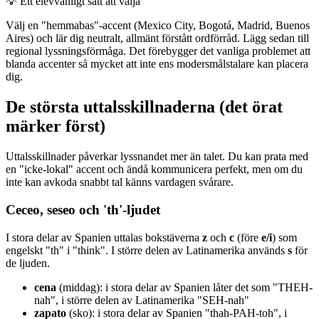
💡
Ett elevvänligt sätt att välja
Välj en "hemmabas"-accent (Mexico City, Bogotá, Madrid, Buenos
Aires) och lär dig neutralt, allmänt förstått ordförråd. Lägg sedan till
regional lyssningsförmåga. Det förebygger det vanliga problemet att
blanda accenter så mycket att inte ens modersmålstalare kan placera
dig.
De största uttalsskillnaderna (det örat
märker först)
Uttalsskillnader påverkar lyssnandet mer än talet. Du kan prata med
en "icke-lokal" accent och ändå kommunicera perfekt, men om du
inte kan avkoda snabbt tal känns vardagen svårare.
Ceceo, seseo och 'th'-ljudet
I stora delar av Spanien uttalas bokstäverna
z
och
c
(före
e/i
) som
engelskt "th" i "think". I större delen av Latinamerika används
s
för
de ljuden.
cena
(middag): i stora delar av Spanien låter det som "THEH-
nah", i större delen av Latinamerika "SEH-nah"
zapato
(sko): i stora delar av Spanien "thah-PAH-toh", i