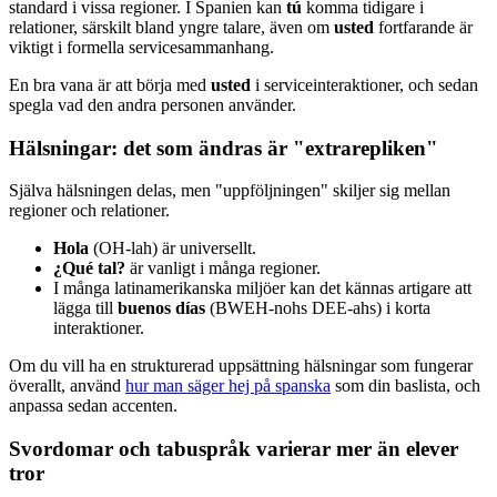
standard i vissa regioner. I Spanien kan
tú
komma tidigare i
relationer, särskilt bland yngre talare, även om
usted
fortfarande är
viktigt i formella servicesammanhang.
En bra vana är att börja med
usted
i serviceinteraktioner, och sedan
spegla vad den andra personen använder.
Hälsningar: det som ändras är "extrarepliken"
Själva hälsningen delas, men "uppföljningen" skiljer sig mellan
regioner och relationer.
Hola
(OH-lah) är universellt.
¿Qué tal?
är vanligt i många regioner.
I många latinamerikanska miljöer kan det kännas artigare att
lägga till
buenos días
(BWEH-nohs DEE-ahs) i korta
interaktioner.
Om du vill ha en strukturerad uppsättning hälsningar som fungerar
överallt, använd
hur man säger hej på spanska
som din baslista, och
anpassa sedan accenten.
Svordomar och tabuspråk varierar mer än elever
tror