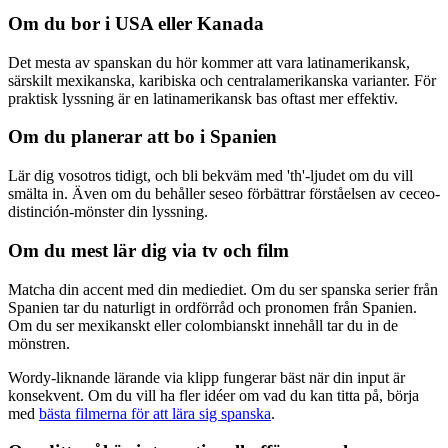
Om du bor i USA eller Kanada
Det mesta av spanskan du hör kommer att vara latinamerikansk,
särskilt mexikanska, karibiska och centralamerikanska varianter. För
praktisk lyssning är en latinamerikansk bas oftast mer effektiv.
Om du planerar att bo i Spanien
Lär dig vosotros tidigt, och bli bekväm med 'th'-ljudet om du vill
smälta in. Även om du behåller seseo förbättrar förståelsen av ceceo-
distinción-mönster din lyssning.
Om du mest lär dig via tv och film
Matcha din accent med din mediediet. Om du ser spanska serier från
Spanien tar du naturligt in ordförråd och pronomen från Spanien.
Om du ser mexikanskt eller colombianskt innehåll tar du in de
mönstren.
Wordy-liknande lärande via klipp fungerar bäst när din input är
konsekvent. Om du vill ha fler idéer om vad du kan titta på, börja
med
bästa filmerna för att lära sig spanska
.