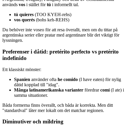
används
vos
i stället för
tú
i informellt tal.
tú quieres
(TOO KYEH-rehs)
vos querés
(bohs keh-REHS)
Du behöver inte voseo för att resa överallt, men om du tittar på
argentinska serier eller pratar med argentinare blir det viktigt för
lyssningen.
Preferenser i dåtid: pretérito perfecto vs pretérito
indefinido
Ett klassiskt mönster:
Spanien
använder ofta
he comido
(I have eaten) för nylig
dåtid kopplad till "idag".
Många latinamerikanska varianter
föredrar
comí
(I ate) i
samma situationer.
Båda formerna finns överallt, och båda är korrekta. Men ditt
"standardval" låter mer lokalt om det matchar regionen.
Diminutiver och mildring