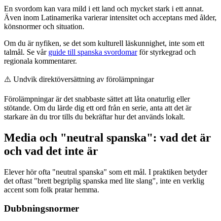
En svordom kan vara mild i ett land och mycket stark i ett annat.
Även inom Latinamerika varierar intensitet och acceptans med ålder,
könsnormer och situation.
Om du är nyfiken, se det som kulturell läskunnighet, inte som ett
talmål. Se vår
guide till spanska svordomar
för styrkegrad och
regionala kommentarer.
⚠️
Undvik direktöversättning av förolämpningar
Förolämpningar är det snabbaste sättet att låta onaturlig eller
stötande. Om du lärde dig ett ord från en serie, anta att det är
starkare än du tror tills du bekräftar hur det används lokalt.
Media och "neutral spanska": vad det är
och vad det inte är
Elever hör ofta "neutral spanska" som ett mål. I praktiken betyder
det oftast "brett begriplig spanska med lite slang", inte en verklig
accent som folk pratar hemma.
Dubbningsnormer