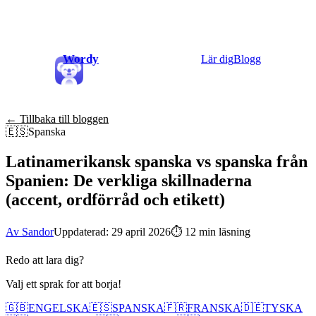
Wordy
Lär dig
Blogg
← Tillbaka till bloggen
🇪🇸
Spanska
Latinamerikansk spanska vs spanska från
Spanien: De verkliga skillnaderna
(accent, ordförråd och etikett)
Av Sandor
Uppdaterad: 29 april 2026
⏱
12 min läsning
Redo att lara dig?
Valj ett sprak for att borja!
🇬🇧
ENGELSKA
🇪🇸
SPANSKA
🇫🇷
FRANSKA
🇩🇪
TYSKA