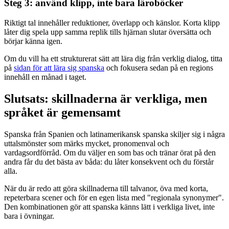
Steg 3: använd klipp, inte bara läroböcker
Riktigt tal innehåller reduktioner, överlapp och känslor. Korta klipp
låter dig spela upp samma replik tills hjärnan slutar översätta och
börjar känna igen.
Om du vill ha ett strukturerat sätt att lära dig från verklig dialog, titta
på
sidan för att lära sig spanska
och fokusera sedan på en regions
innehåll en månad i taget.
Slutsats: skillnaderna är verkliga, men
språket är gemensamt
Spanska från Spanien och latinamerikansk spanska skiljer sig i några
uttalsmönster som märks mycket, pronomenval och
vardagsordförråd. Om du väljer en som bas och tränar örat på den
andra får du det bästa av båda: du låter konsekvent och du förstår
alla.
När du är redo att göra skillnaderna till talvanor, öva med korta,
repeterbara scener och för en egen lista med "regionala synonymer".
Den kombinationen gör att spanska känns lätt i verkliga livet, inte
bara i övningar.