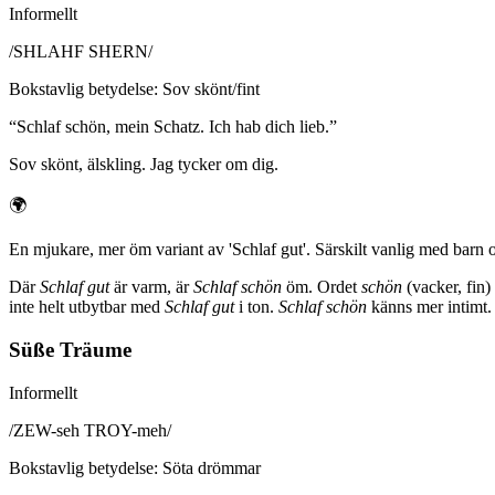
Informellt
/
SHLAHF SHERN
/
Bokstavlig betydelse
:
Sov skönt/fint
“
Schlaf schön, mein Schatz. Ich hab dich lieb.
”
Sov skönt, älskling. Jag tycker om dig.
🌍
En mjukare, mer öm variant av 'Schlaf gut'. Särskilt vanlig med barn oc
Där
Schlaf gut
är varm, är
Schlaf schön
öm. Ordet
schön
(vacker, fin)
inte helt utbytbar med
Schlaf gut
i ton.
Schlaf schön
känns mer intimt.
Süße Träume
Informellt
/
ZEW-seh TROY-meh
/
Bokstavlig betydelse
:
Söta drömmar