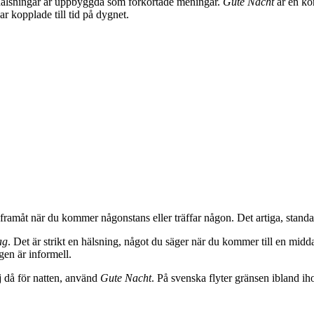
a hälsningar är uppbyggda som förkortade meningar.
Gute Nacht
är en ko
ar kopplade till tid på dygnet.
amåt när du kommer någonstans eller träffar någon. Det artiga, standard
ag
. Det är strikt en hälsning, något du säger när du kommer till en mid
en är informell.
j då för natten, använd
Gute Nacht
. På svenska flyter gränsen ibland iho