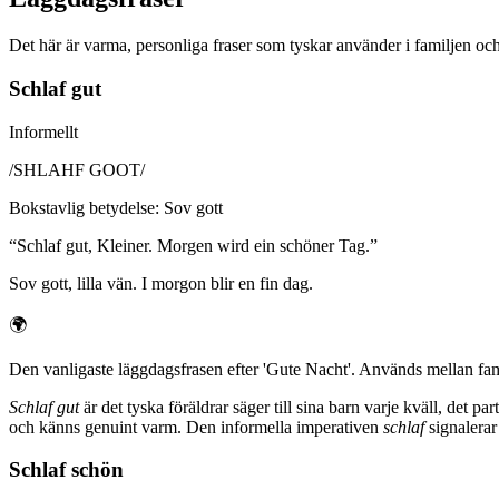
Det här är varma, personliga fraser som tyskar använder i familjen o
Schlaf gut
Informellt
/
SHLAHF GOOT
/
Bokstavlig betydelse
:
Sov gott
“
Schlaf gut, Kleiner. Morgen wird ein schöner Tag.
”
Sov gott, lilla vän. I morgon blir en fin dag.
🌍
Den vanligaste läggdagsfrasen efter 'Gute Nacht'. Används mellan fami
Schlaf gut
är det tyska föräldrar säger till sina barn varje kväll, det 
och känns genuint varm. Den informella imperativen
schlaf
signalerar
Schlaf schön