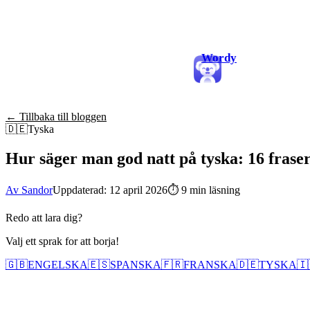
Wordy
← Tillbaka till bloggen
🇩🇪
Tyska
Hur säger man god natt på tyska: 16 fraser
Av Sandor
Uppdaterad: 12 april 2026
⏱
9 min läsning
Redo att lara dig?
Valj ett sprak for att borja!
🇬🇧
ENGELSKA
🇪🇸
SPANSKA
🇫🇷
FRANSKA
🇩🇪
TYSKA
🇮