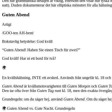
Den här grammatiska detaljen är viktig, eftersom den visar hur tysk
natt). Duden dokumenterar det här elliptiska mönstret för alla hälsning
Guten Abend
Artigt
/
GOO-ten AH-bent
/
Bokstavlig betydelse
:
God kväll
“
Guten Abend! Haben Sie einen Tisch für zwei?
”
God kväll! Har ni ett bord för två?
🌍
En kvällshälsning, INTE ett avsked. Används från ungefär kl. 18 och fr
Guten Abend
är kvällsmotsvarigheten till
Guten Morgen
och
Guten T
Den tar ofta över från
Guten Tag
runt kl. 18, men den exakta övergång
Grundregeln: om du säger hej, använd
Guten Abend
. Om du säger he
🌍
Guten Abend vs. Gute Nacht. Grundregeln