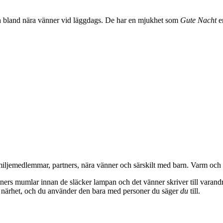
ch bland nära vänner vid läggdags. De har en mjukhet som
Gute Nacht
e
ljemedlemmar, partners, nära vänner och särskilt med barn. Varm och kär
partners mumlar innan de släcker lampan och det vänner skriver till varan
 närhet, och du använder den bara med personer du säger
du
till.