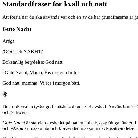
Standardfraser för kväll och natt
Att förstå när du ska använda var och en av de här grundfraserna är gr
Gute Nacht
Artigt
/
GOO-teh NAKHT
/
Bokstavlig betydelse
:
God natt
“
Gute Nacht, Mama. Bis morgen früh.
”
God natt, mamma. Vi ses i morgon bitti.
🌍
Den universella tyska god natt-hälsningen vid avsked. Används när nå
och Schweiz.
Gute Nacht
är standardavskedet på natten i alla tyskspråkiga länder. 
och
Abend
är maskulina och kräver den maskulina ackusativändelsen