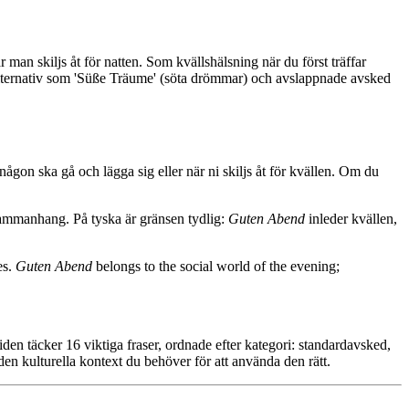
an skiljs åt för natten. Som kvällshälsning när du först träffar
alternativ som 'Süße Träume' (söta drömmar) och avslappnade avsked
någon ska gå och lägga sig eller när ni skiljs åt för kvällen. Om du
sammanhang. På tyska är gränsen tydlig:
Guten Abend
inleder kvällen,
es.
Guten Abend
belongs to the social world of the evening;
iden täcker 16 viktiga fraser, ordnade efter kategori: standardavsked,
en kulturella kontext du behöver för att använda den rätt.