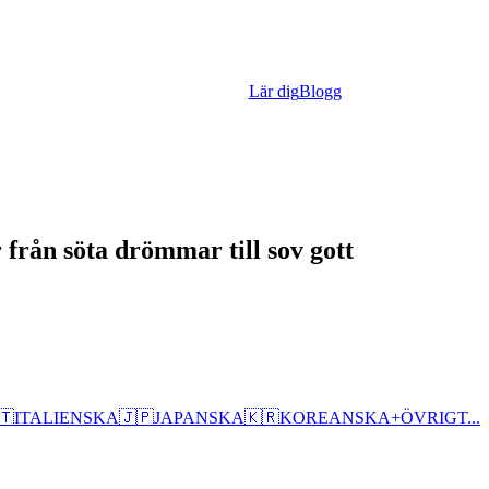
Lär dig
Blogg
 från söta drömmar till sov gott
🇹
ITALIENSKA
🇯🇵
JAPANSKA
🇰🇷
KOREANSKA
+
ÖVRIGT...