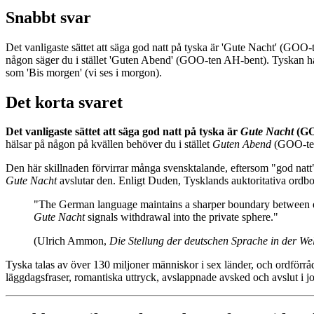
Snabbt svar
Det vanligaste sättet att säga god natt på tyska är 'Gute Nacht' (GOO
någon säger du i stället 'Guten Abend' (GOO-ten AH-bent). Tyskan ha
som 'Bis morgen' (vi ses i morgon).
Det korta svaret
Det vanligaste sättet att säga god natt på tyska är
Gute Nacht
(GO
hälsar på någon på kvällen behöver du i stället
Guten Abend
(GOO-ten
Den här skillnaden förvirrar många svensktalande, eftersom "god na
Gute Nacht
avslutar den. Enligt Duden, Tysklands auktoritativa ordb
"The German language maintains a sharper boundary between e
Gute Nacht
signals withdrawal into the private sphere."
(Ulrich Ammon,
Die Stellung der deutschen Sprache in der Wel
Tyska talas av över 130 miljoner människor i sex länder, och ordförrå
läggdagsfraser, romantiska uttryck, avslappnade avsked och avslut i jo