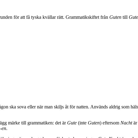
unden för att få tyska kvällar rätt. Grammatikskiftet från
Guten
till
Gut
gon ska sova eller när man skiljs åt för natten. Används aldrig som hä
Lägg märke till grammatiken: det är
Gute
(inte
Guten
) eftersom
Nacht
är
-en
.