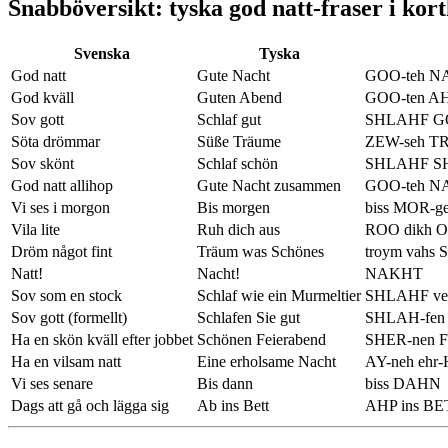
Snabböversikt: tyska god natt-fraser i kort
Svenska
Tyska
God natt
Gute Nacht
GOO-teh 
God kväll
Guten Abend
GOO-ten AH
Sov gott
Schlaf gut
SHLAHF G
Söta drömmar
Süße Träume
ZEW-seh T
Sov skönt
Schlaf schön
SHLAHF S
God natt allihop
Gute Nacht zusammen
GOO-teh N
Vi ses i morgon
Bis morgen
biss MOR-g
Vila lite
Ruh dich aus
ROO dikh 
Dröm något fint
Träum was Schönes
troym vahs 
Natt!
Nacht!
NAKHT
Sov som en stock
Schlaf wie ein Murmeltier
SHLAHF vee
Sov gott (formellt)
Schlafen Sie gut
SHLAH-fen
Ha en skön kväll efter jobbet
Schönen Feierabend
SHER-nen FY
Ha en vilsam natt
Eine erholsame Nacht
AY-neh eh
Vi ses senare
Bis dann
biss DAHN
Dags att gå och lägga sig
Ab ins Bett
AHP ins BE