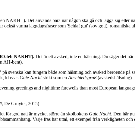
-teh NAKHT). Det används bara när någon ska gå och lägga sig eller när m
r också varma läggdagsfraser som 'Schlaf gut' (sov gott), romantiska 
O-teh NAKHT).
Det är ett avsked, inte en hälsning. Du säger det när 
 AH-bent).
tt" på svenska kan fungera både som hälsning och avsked beroende på 
ok, klassas
Gute Nacht
strikt som en
Abschiedsgruß
(avskedshälsning).
vening greetings and nighttime farewells than most European languag
t
, De Gruyter, 2015)
det för god natt är mycket större än skolbokens
Gute Nacht
. Den här gu
bbsammanhang. Varje fras har uttal, ett exempel från verkligheten och d