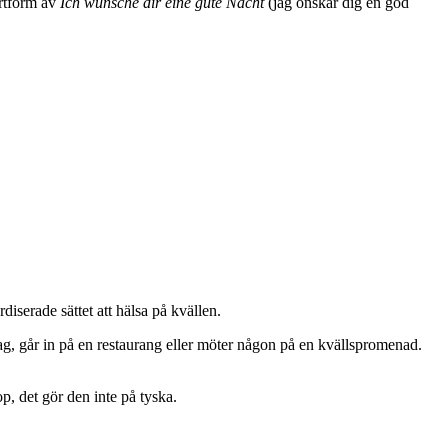
rtform av
Ich wünsche dir eine gute Nacht
(jag önskar dig en god
iserade sättet att hälsa på kvällen.
dag, går in på en restaurang eller möter någon på en kvällspromenad.
p, det gör den inte på tyska.