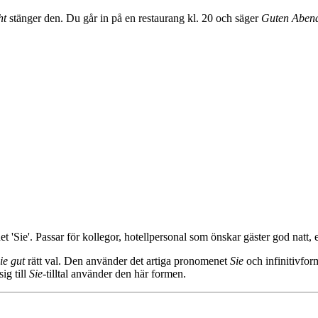
ht
stänger den. Du går in på en restaurang kl. 20 och säger
Guten Aben
Sie'. Passar för kollegor, hotellpersonal som önskar gäster god natt, elle
ie gut
rätt val. Den använder det artiga pronomenet
Sie
och infinitivfo
ig till
Sie
-tilltal använder den här formen.