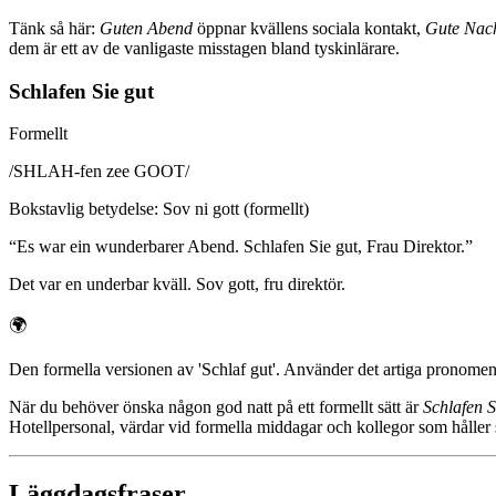
Tänk så här:
Guten Abend
öppnar kvällens sociala kontakt,
Gute Nac
dem är ett av de vanligaste misstagen bland tyskinlärare.
Schlafen Sie gut
Formellt
/
SHLAH-fen zee GOOT
/
Bokstavlig betydelse
:
Sov ni gott (formellt)
“
Es war ein wunderbarer Abend. Schlafen Sie gut, Frau Direktor.
”
Det var en underbar kväll. Sov gott, fru direktör.
🌍
Den formella versionen av 'Schlaf gut'. Använder det artiga pronomenet '
När du behöver önska någon god natt på ett formellt sätt är
Schlafen S
Hotellpersonal, värdar vid formella middagar och kollegor som håller s
Läggdagsfraser