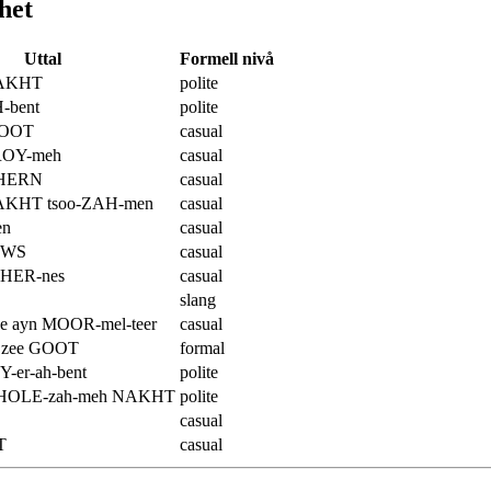
het
Uttal
Formell nivå
NAKHT
polite
-bent
polite
OOT
casual
ROY-meh
casual
HERN
casual
AKHT tsoo-ZAH-men
casual
en
casual
OWS
casual
SHER-nes
casual
slang
 ayn MOOR-mel-teer
casual
 zee GOOT
formal
-er-ah-bent
polite
r-HOLE-zah-meh NAKHT
polite
casual
T
casual