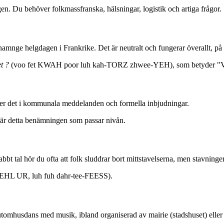
en. Du behöver folkmassfranska, hälsningar, logistik och artiga frågor.
nge helgdagen i Frankrike. Det är neutralt och fungerar överallt, på a
t ?
(voo fet KWAH poor luh kah-TORZ zhwee-YEH), som betyder "Vad
 ser det i kommunala meddelanden och formella inbjudningar.
r är detta benämningen som passar nivån.
bbt tal hör du ofta att folk sluddrar bort mittstavelserna, men stavnin
EHL UR, luh fuh dahr-tee-FEESS).
n utomhusdans med musik, ibland organiserad av mairie (stadshuset) elle