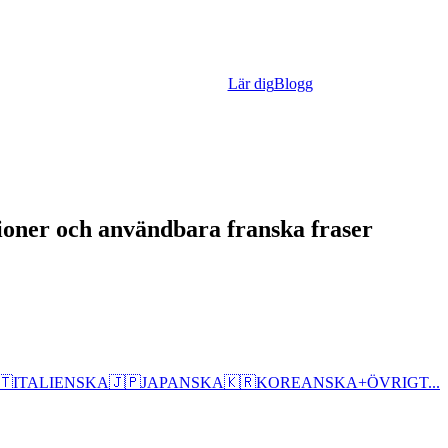
Lär dig
Blogg
tioner och användbara franska fraser
🇹
ITALIENSKA
🇯🇵
JAPANSKA
🇰🇷
KOREANSKA
+
ÖVRIGT...