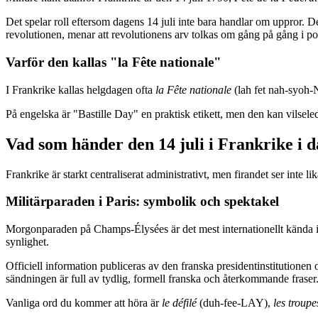
Det spelar roll eftersom dagens 14 juli inte bara handlar om uppror. 
revolutionen, menar att revolutionens arv tolkas om gång på gång i pol
Varför den kallas "la Fête nationale"
I Frankrike kallas helgdagen ofta
la Fête nationale
(lah fet nah-syoh-N
På engelska är "Bastille Day" en praktisk etikett, men den kan vilseled
Vad som händer den 14 juli i Frankrike i 
Frankrike är starkt centraliserat administrativt, men firandet ser inte 
Militärparaden i Paris: symbolik och spektakel
Morgonparaden på Champs-Élysées är det mest internationellt kända ins
synlighet.
Officiell information publiceras av den franska presidentinstitutionen 
sändningen är full av tydlig, formell franska och återkommande fraser
Vanliga ord du kommer att höra är
le défilé
(duh-fee-LAY),
les troupe