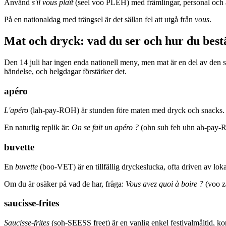
Använd
s'il vous plaît
(seel voo PLEH) med främlingar, personal och 
På en nationaldag med trängsel är det sällan fel att utgå från
vous
.
Mat och dryck: vad du ser och hur du best
Den 14 juli har ingen enda nationell meny, men mat är en del av den s
händelse, och helgdagar förstärker det.
apéro
L'apéro
(lah-pay-ROH) är stunden före maten med dryck och snacks. De
En naturlig replik är:
On se fait un apéro ?
(ohn suh feh uhn ah-pay-R
buvette
En
buvette
(boo-VET) är en tillfällig dryckeslucka, ofta driven av loka
Om du är osäker på vad de har, fråga:
Vous avez quoi à boire ?
(voo 
saucisse-frites
Saucisse-frites
(soh-SEESS freet) är en vanlig enkel festivalmåltid, ko