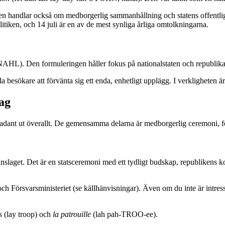
Den handlar också om medborgerlig sammanhållning och statens offentliga 
itiken, och 14 juli är en av de mest synliga årliga omtolkningarna.
AHL). Den formuleringen håller fokus på nationalstaten och republikansk
a besökare att förvänta sig ett enda, enhetligt upplägg. I verkligheten ä
dag
likadant ut överallt. De gemensamma delarna är medborgerlig ceremoni, folk
laget. Det är en statsceremoni med ett tydligt budskap, republikens kont
och Försvarsministeriet (se källhänvisningar). Även om du inte är intres
.
s
(lay troop) och
la patrouille
(lah pah-TROO-ee).