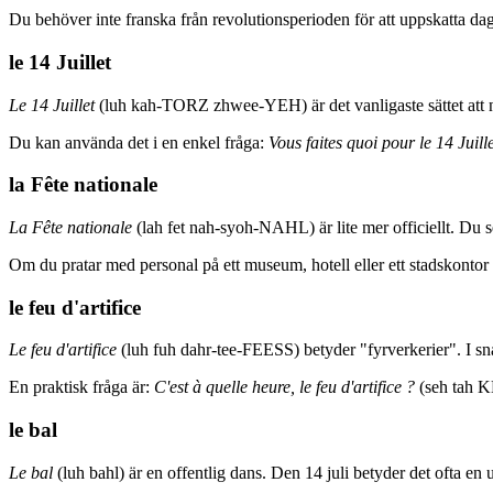
Du behöver inte franska från revolutionsperioden för att uppskatta dag
le 14 Juillet
Le 14 Juillet
(luh kah-TORZ zhwee-YEH) är det vanligaste sättet att nam
Du kan använda det i en enkel fråga:
Vous faites quoi pour le 14 Juille
la Fête nationale
La Fête nationale
(lah fet nah-syoh-NAHL) är lite mer officiellt. Du
Om du pratar med personal på ett museum, hotell eller ett stadskonto
le feu d'artifice
Le feu d'artifice
(luh fuh dahr-tee-FEESS) betyder "fyrverkerier". I sna
En praktisk fråga är:
C'est à quelle heure, le feu d'artifice ?
(seh tah K
le bal
Le bal
(luh bahl) är en offentlig dans. Den 14 juli betyder det ofta e