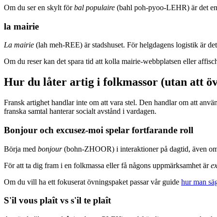
Om du ser en skylt för
bal populaire
(bahl poh-pyoo-LEHR) är det en g
la mairie
La mairie
(lah meh-REE) är stadshuset. För helgdagens logistik är de
Om du reser kan det spara tid att kolla mairie-webbplatsen eller affische
Hur du låter artig i folkmassor (utan att ö
Fransk artighet handlar inte om att vara stel. Den handlar om att använ
franska samtal hanterar socialt avstånd i vardagen.
Bonjour och excusez-moi spelar fortfarande roll
Börja med
bonjour
(bohn-ZHOOR) i interaktioner på dagtid, även om du 
För att ta dig fram i en folkmassa eller få någons uppmärksamhet är
e
Om du vill ha ett fokuserat övningspaket passar vår guide
hur man säg
S'il vous plaît vs s'il te plaît