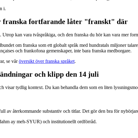
n i.
 franska fortfarande låter "franskt" där
as. Utrop kan vara tvåspråkiga, och den franska du hör kan vara mer fo
bundet om franska som ett globalt språk med hundratals miljoner talare p
nçaises och frankofona gemenskaper, inte bara franska medborgare.
ar, se vår
översikt över franska språket
.
 sändningar och klipp den 14 juli
h visar tydlig kontext. Du kan behandla dem som en liten lyssningsmo
ll av återkommande substantiv och titlar. Det gör den bra för nybörjare 
ahm ay meh-SYUR) och institutionellt ordförråd.