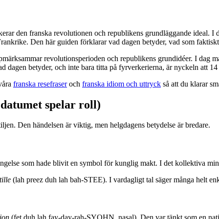
rkerar den franska revolutionen och republikens grundläggande ideal. I 
i Frankrike. Den här guiden förklarar vad dagen betyder, vad som faktis
ppmärksammar revolutionsperioden och republikens grundidéer. I dag mar
ad dagen betyder, och inte bara titta på fyrverkerierna, är nyckeln att 14 
 våra
franska resefraser
och
franska idiom och uttryck
så att du klarar sm
 datumet spelar roll)
tiljen. Den händelsen är viktig, men helgdagens betydelse är bredare.
ngelse som hade blivit en symbol för kunglig makt. I det kollektiva minn
ille
(lah preez duh lah bah-STEE). I vardagligt tal säger många helt en
ion
(fet duh lah fay-day-rah-SYOHN, nasal). Den var tänkt som en nation