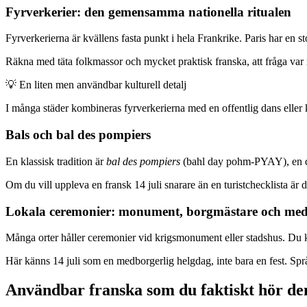
Fyrverkerier: den gemensamma nationella ritualen
Fyrverkerierna är kvällens fasta punkt i hela Frankrike. Paris har en st
Räkna med täta folkmassor och mycket praktisk franska, att fråga var 
💡
En liten men användbar kulturell detalj
I många städer kombineras fyrverkerierna med en offentlig dans eller 
Bals och bal des pompiers
En klassisk tradition är
bal des pompiers
(bahl day pohm-PYAY), en dan
Om du vill uppleva en fransk 14 juli snarare än en turistchecklista är de
Lokala ceremonier: monument, borgmästare och med
Många orter håller ceremonier vid krigsmonument eller stadshus. Du 
Här känns 14 juli som en medborgerlig helgdag, inte bara en fest. Språ
Användbar franska som du faktiskt hör den