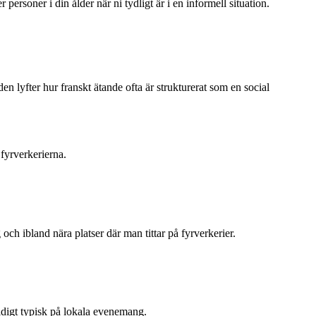
ersoner i din ålder när ni tydligt är i en informell situation.
 lyfter hur franskt ätande ofta är strukturerat som en social
fyrverkerierna.
och ibland nära platser där man tittar på fyrverkerier.
äldigt typisk på lokala evenemang.