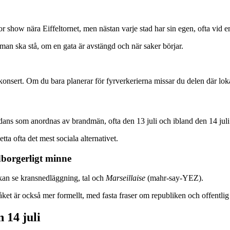
or show nära Eiffeltornet, men nästan varje stad har sin egen, ofta vid en
man ska stå, om en gata är avstängd och när saker börjar.
konsert. Om du bara planerar för fyrverkerierna missar du delen där lok
s som anordnas av brandmän, ofta den 13 juli och ibland den 14 juli. D
tta ofta det mest sociala alternativet.
borgerligt minne
kan se kransnedläggning, tal och
Marseillaise
(mahr-say-YEZ).
ket är också mer formellt, med fasta fraser om republiken och offentlig 
 14 juli