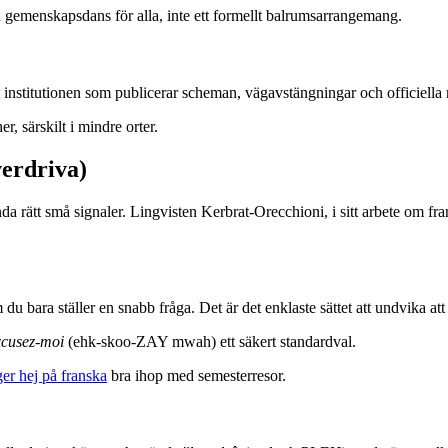
emenskapsdans för alla, inte ett formellt balrumsarrangemang.
t institutionen som publicerar scheman, vägavstängningar och officiell
r, särskilt i mindre orter.
verdriva)
da rätt små signaler. Lingvisten Kerbrat-Orecchioni, i sitt arbete om fra
bara ställer en snabb fråga. Det är det enklaste sättet att undvika att l
xcusez-moi
(ehk-skoo-ZAY mwah) ett säkert standardval.
er hej på franska
bra ihop med semesterresor.