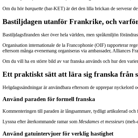
Om du hör
barquette
(bar-KET) är det den lilla brickan de serverar de
Bastiljdagen utanför Frankrike, och varför
Bastiljdagsfiranden sker över hela världen, men språkmiljön förändr
Organisation internationale de la Francophonie (OIF) rapporterar regel
eftersom många evenemang organiseras via ambassader, Alliances Fra
Om du vill ha en större bild av var franska används och hur den varier
Ett praktiskt sätt att lära sig franska från
Helgdagssändningar är användbara eftersom de upprepar nyckelord oc
Använd paraden för formell franska
Kommenteringen till paraden är långsammare, tydligt artikulerad och fu
Lyssna efter återkommande ramar som
Mesdames et messieurs
(meh-d
Använd gatuintervjuer för verklig hastighet