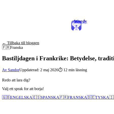
Wordy
← Tillbaka till bloggen
🇫🇷
Franska
Bastiljdagen i Frankrike: Betydelse, tradi
Av Sandor
Uppdaterad: 2 maj 2026
⏱
12 min läsning
Redo att lara dig?
Valj ett sprak for att borja!
🇬🇧
ENGELSKA
🇪🇸
SPANSKA
🇫🇷
FRANSKA
🇩🇪
TYSKA
🇮