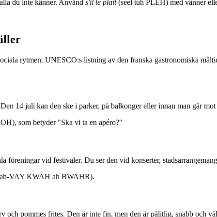
alla du inte känner. Använd
s'il te plaît
(seel tuh PLEH) med vänner eller p
äller
ociala rytmen. UNESCO:s listning av den franska gastronomiska måltiden
n 14 juli kan den ske i parker, på balkonger eller innan man går mot 
OH), som betyder "Ska vi ta en apéro?"
la föreningar vid festivaler. Du ser den vid konserter, stadsarrangemang 
zah-VAY KWAH ah BWAHR).
rv och pommes frites. Den är inte fin, men den är pålitlig, snabb och v