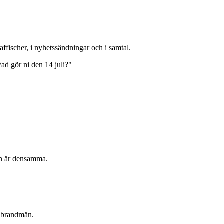
ffischer, i nyhetssändningar och i samtal.
 gör ni den 14 juli?"
gen är densamma.
r brandmän.