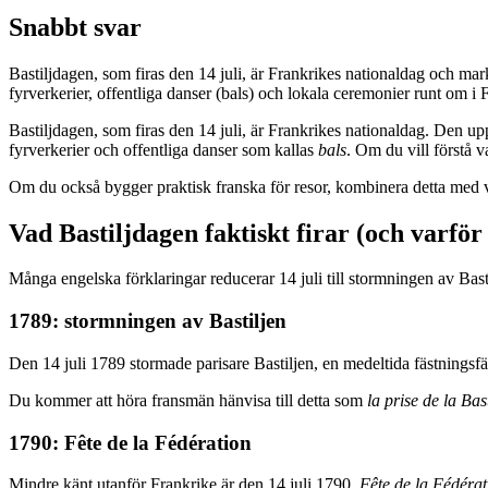
Snabbt svar
Bastiljdagen, som firas den 14 juli, är Frankrikes nationaldag och ma
fyrverkerier, offentliga danser (bals) och lokala ceremonier runt om 
Bastiljdagen, som firas den 14 juli, är Frankrikes nationaldag. Den u
fyrverkerier och offentliga danser som kallas
bals
. Om du vill förstå v
Om du också bygger praktisk franska för resor, kombinera detta med
Vad Bastiljdagen faktiskt firar (och varför
Många engelska förklaringar reducerar 14 juli till stormningen av Bas
1789: stormningen av Bastiljen
Den 14 juli 1789 stormade parisare Bastiljen, en medeltida fästningsfä
Du kommer att höra fransmän hänvisa till detta som
la prise de la Bast
1790: Fête de la Fédération
Mindre känt utanför Frankrike är den 14 juli 1790,
Fête de la Fédérat