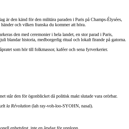
dag är den känd för den militära paraden i Paris på Champs-Élysées,
kt händer och vilken franska du kommer att höra.
keras den med ceremonier i hela landet, en stor parad i Paris,
juli blandar historia, medborgerlig ritual och lokalt firande på gatorna.
åpratet som hör till folkmassor, kaféer och sena fyrverkerier.
et står den för ögonblicket då politisk makt slutade vara orörbar.
kelt
la Révolution
(lah ray-voh-loo-SYOHN, nasal).
ell enhetsfest, inte en årsdag för upplopp.