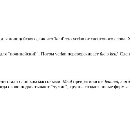
для полицейского, так что 'keuf' это verlan от сленгового слов
 для "полицейский". Потом verlan переворачивает
flic
в
keuf
. Сле
 они стали слишком массовыми.
Meuf
превратилось в
feumeu
, а
ar
Когда слово подхватывают "чужие", группа создает новые формы.