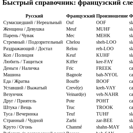
Быстрый справочник: французский сле
Русский
Французский
Произношение
Ф
Сумасшедший / Нереальный
Ouf
OOF
s
Женщина / Девушка
Meuf
MUHF
s
Парень / Чувак
Mec
MEHK
s
Стремный / Подозрительный
Chelou
sheh-LOO
s
Раздражающий / Достал
Relou
reh-LOO
s
Коп / Полиция
Keuf
KUHF
s
Любить / Тащиться
Kiffer
kee-FAY
s
Деньги / Наличка
Fric
FREEK
ca
Машина
Bagnole
bah-NYOL
ca
Еда / Жратва
Bouffe
BOOF
ca
Уставший / Выжатый
Crevé(e)
kreh-VAY
ca
Везунчик
Veinard(e)
veh-NAHR
ca
Друг / Приятель
Pote
POHT
ca
Штука / Вещь
Truc
TROOK
ca
Туса / Вечеринка
Teuf
TUHF
s
Странный / Чудной
Zarbi
zar-BEE
s
Круто / Огонь
Chanmé
shahn-MAY
s