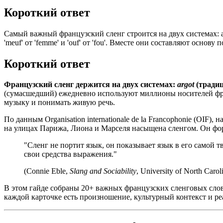
Короткий ответ
Самый важный французский сленг строится на двух системах: арг
'meuf' от 'femme' и 'ouf' от 'fou'. Вместе они составляют ос
Короткий ответ
Французский сленг держится на двух системах:
argot
(традиц
(сумасшедший) ежедневно используют миллионы носителей фр
музыку и понимать живую речь.
По данным Organisation internationale de la Francophonie (OIF
на улицах Парижа, Лиона и Марселя насыщена сленгом. Он фо
"Сленг не портит язык, он показывает язык в его самой т
свои средства выражения."
(Connie Eble,
Slang and Sociability
, University of North Carol
В этом гайде собраны 20+ важных французских сленговых слов 
каждой карточке есть произношение, культурный контекст и реа