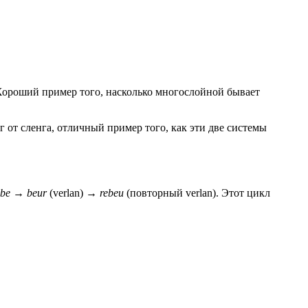
а. Хороший пример того, насколько многослойной бывает
нг от сленга, отличный пример того, как эти две системы
abe
→
beur
(verlan) →
rebeu
(повторный verlan). Этот цикл