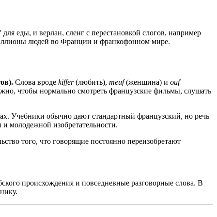
 для еды, и верлан, сленг с перестановкой слогов, например
ят миллионы людей во Франции и франкофонном мире.
ов).
Слова вроде
kiffer
(любить),
meuf
(женщина) и
ouf
жно, чтобы нормально смотреть французские фильмы, слушать
ранах. Учебники обычно дают стандартный французский, но речь
 и молодежной изобретательности.
ельство того, что говорящие постоянно переизобретают
абского происхождения и повседневные разговорные слова. В
нику.