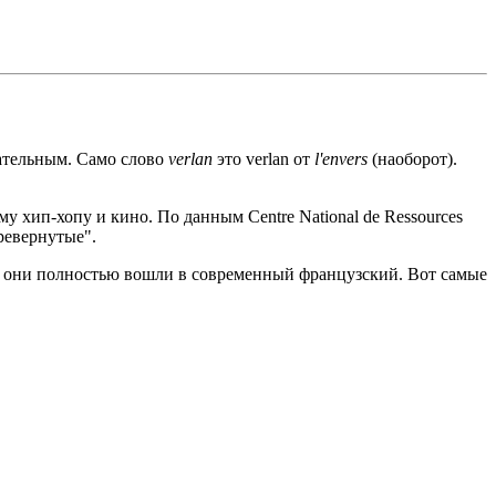
тательным. Само слово
verlan
это verlan от
l'envers
(наоборот).
у хип-хопу и кино. По данным Centre National de Ressources
еревернутые".
 что они полностью вошли в современный французский. Вот самые