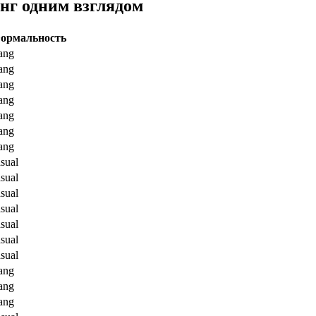
нг одним взглядом
ормальность
lang
lang
lang
lang
lang
lang
lang
sual
sual
sual
sual
sual
sual
sual
lang
lang
lang