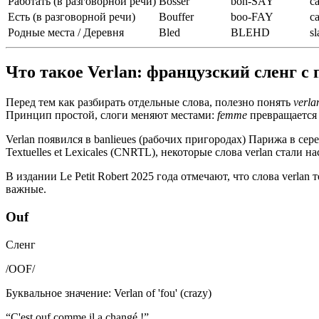
Работать (в разговорной речи)
Bosser
boh-SAY
ca
Есть (в разговорной речи)
Bouffer
boo-FAY
ca
Родные места / Деревня
Bled
BLEHD
s
Что такое Verlan: французский сленг с 
Перед тем как разбирать отдельные слова, полезно понять
verla
Принцип простой, слоги меняют местами:
femme
превращается
Verlan появился в banlieues (рабочих пригородах) Парижа в се
Textuelles et Lexicales (CNRTL), некоторые слова verlan стал
В издании Le Petit Robert 2025 года отмечают, что слова verl
важные.
Ouf
Сленг
/
OOF
/
Буквальное значение
:
Verlan of 'fou' (crazy)
“
C'est ouf comme il a changé !
”