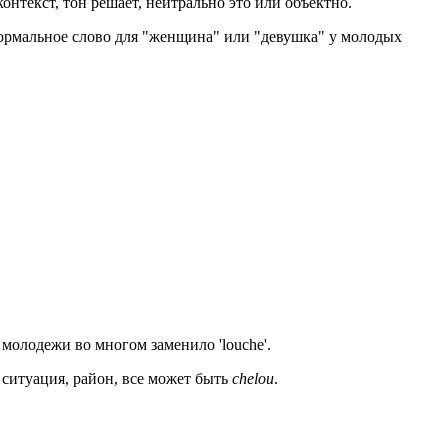
онтекст, тон решает, нейтрально это или объектно.
формальное слово для "женщина" или "девушка" у молодых
молодежи во многом заменило 'louche'.
, ситуация, район, все может быть
chelou
.