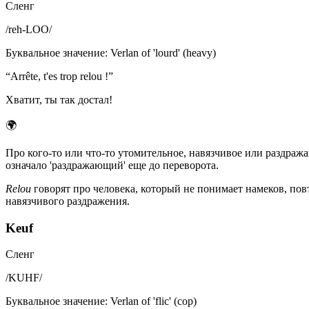
Сленг
/
reh-LOO
/
Буквальное значение
:
Verlan of 'lourd' (heavy)
“
Arrête, t'es trop relou !
”
Хватит, ты так достал!
🌍
Про кого-то или что-то утомительное, навязчивое или раздража
означало 'раздражающий' еще до переворота.
Relou
говорят про человека, который не понимает намеков, пов
навязчивого раздражения.
Keuf
Сленг
/
KUHF
/
Буквальное значение
:
Verlan of 'flic' (cop)