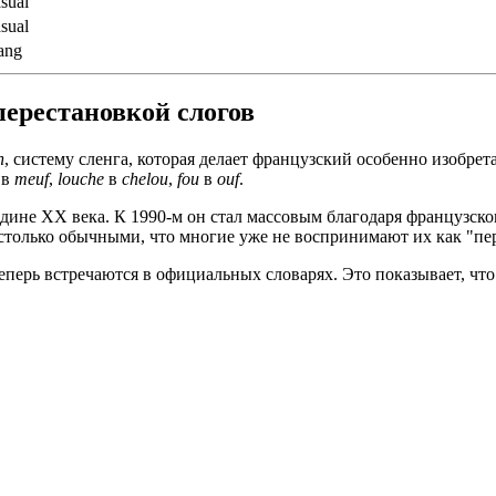
sual
sual
lang
перестановкой слогов
n
, систему сленга, которая делает французский особенно изобре
 в
meuf
,
louche
в
chelou
,
fou
в
ouf
.
редине XX века. К 1990-м он стал массовым благодаря французском
и настолько обычными, что многие уже не воспринимают их как "п
an теперь встречаются в официальных словарях. Это показывает,