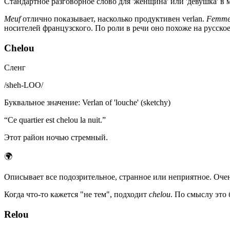
Стандартное разговорное слово для 'женщина' или 'девушка' в м
Meuf
отлично показывает, насколько продуктивен verlan.
Femm
носителей французского. По роли в речи оно похоже на русское
Chelou
Сленг
/
sheh-LOO
/
Буквальное значение
:
Verlan of 'louche' (sketchy)
“
Ce quartier est chelou la nuit.
”
Этот район ночью стремный.
🌍
Описывает все подозрительное, странное или неприятное. Очен
Когда что-то кажется "не тем", подходит
chelou
. По смыслу это 
Relou