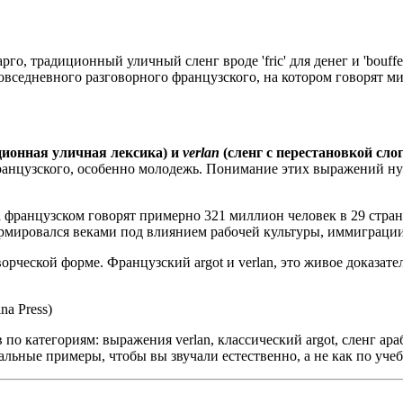
о, традиционный уличный сленг вроде 'fric' для денег и 'bouffe'
нову повседневного разговорного французского, на котором говор
ионная уличная лексика) и
verlan
(сленг с перестановкой слог
анцузского, особенно молодежь. Понимание этих выражений ну
), на французском говорят примерно 321 миллион человек в 29 ст
рмировался веками под влиянием рабочей культуры, иммиграции
ворческой форме. Французский argot и verlan, это живое доказат
ina Press)
по категориям: выражения verlan, классический argot, сленг ар
льные примеры, чтобы вы звучали естественно, а не как по учеб