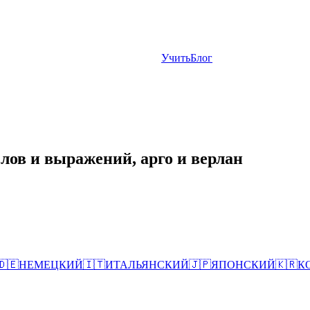
Учить
Блог
лов и выражений, арго и верлан
🇩🇪
НЕМЕЦКИЙ
🇮🇹
ИТАЛЬЯНСКИЙ
🇯🇵
ЯПОНСКИЙ
🇰🇷
К