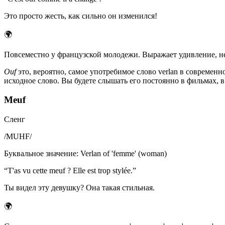
Это просто жесть, как сильно он изменился!
🌍
Повсеместно у французской молодежи. Выражает удивление, нед
Ouf
это, вероятно, самое употребимое слово verlan в современ
исходное слово. Вы будете слышать его постоянно в фильмах, в
Meuf
Сленг
/
MUHF
/
Буквальное значение
:
Verlan of 'femme' (woman)
“
T'as vu cette meuf ? Elle est trop stylée.
”
Ты видел эту девушку? Она такая стильная.
🌍