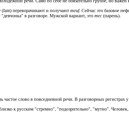
олодежной речи. Само по себе не обязательно грубое, но важен к
e
(fam) переворачивают и получают
meuf
. Сейчас это базовое не
 "девчонка" в разговоре. Мужской вариант, это
mec
(парень).
ь частое слово в повседневной речи. В разговорных регистрах у 
близко к русским "стремно", "подозрительно", "мутно". Человек