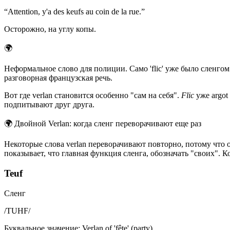
“
Attention, y'a des keufs au coin de la rue.
”
Осторожно, на углу копы.
🌍
Неформальное слово для полиции. Само 'flic' уже было сленгом 
разговорная французская речь.
Вот где verlan становится особенно "сам на себя".
Flic
уже argot
подпитывают друг друга.
🌍
Двойной Verlan: когда сленг переворачивают еще раз
Некоторые слова verlan переворачивают повторно, потому что
показывает, что главная функция сленга, обозначать "своих". 
Teuf
Сленг
/
TUHF
/
Буквальное значение
:
Verlan of 'fête' (party)